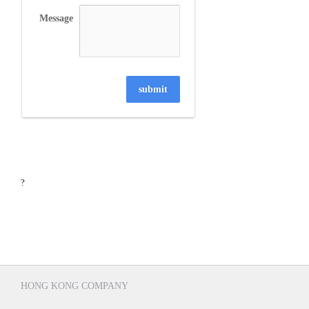
Message
submit
?
HONG KONG COMPANY