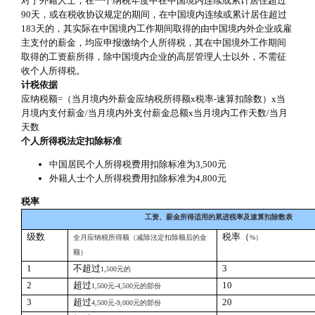
对于外籍人士，在一个纳税年度中在中国境内连续或累计居住超过
90天，或在税收协议规定的期间，在中国境内连续或累计居住超过
183天的，其实际在中国境内工作期间取得的由中国境内外企业或雇
主支付的薪金，均应申报缴纳个人所得税，其在中国境外工作期间
取得的工资薪所得，除中国境内企业的高层管理人士以外，不需征
收个人所得税。
计税依据
应纳税额=（当月境内外薪金应纳税所得额x税率-速算扣除数）x当
月境内支付薪金/当月境内外支付薪金总额x当月境内工作天数/当月
天数
个人所得税法定扣除标准
中国居民个人所得税费用扣除标准为3,500元
外籍人士个人所得税费用扣除标准为4,800元
税率
工资、薪金所得适用的累进税率及速算扣除数表
级数
税率（
全月应纳税所得额（减除法定扣除额后的金
%
）
额）
1
不超过
3
1,500
元的
2
超过
10
1,500
元
-4,500
元的部份
3
超过
20
4,500
元
-9,000
元的部份