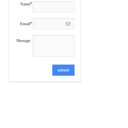
Name
Email
Message
submit