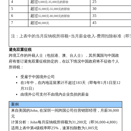
4
超过
25
9,000
元
-35,000
元的部份
5
超过
30
35,000
元
-55,000
元的部份
6
超过
35
55,000
元
-80,000
元的部份
7
超过
45
80,000
元
注：上表中的当月应纳税所得额=当月薪金收入-费用扣除标准（即3,50
避免双重征税
跨境工作的外籍人士（包括港、澳、台人士），其所属国与中国政
府有签订避免双重征税协定的，在以下情况中国政府将不征收个人
所得税：
受雇于中国境外公司
在1年中，在内地逗留累计不超过183天（即每年1月1日至12
月31日）
由境外公司支付不由境内企业负担的薪金
案例
来自美国的John, 在深圳一间跨国公司任营销部经理，月薪36,000
元
计算分析：John每月应纳税所得额为31,200元（即36,000-4,800）
适用上表中第4级税率即25%，速算扣除数为1,005元