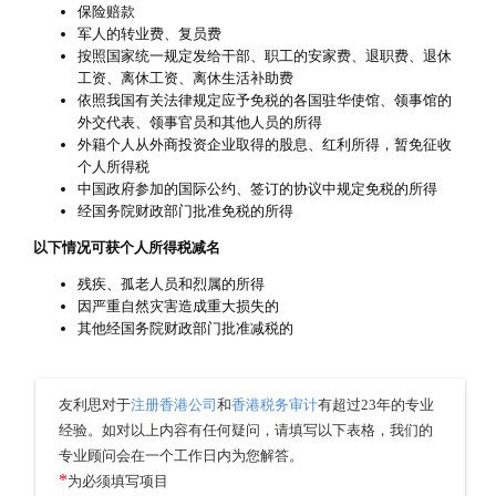
保险赔款
军人的转业费、复员费
按照国家统一规定发给干部、职工的安家费、退职费、退休
工资、离休工资、离休生活补助费
依照我国有关法律规定应予免税的各国驻华使馆、领事馆的
外交代表、领事官员和其他人员的所得
外籍个人从外商投资企业取得的股息、红利所得，暂免征收
个人所得税
中国政府参加的国际公约、签订的协议中规定免税的所得
经国务院财政部门批准免税的所得
以下情况可获个人所得税减名
残疾、孤老人员和烈属的所得
因严重自然灾害造成重大损失的
其他经国务院财政部门批准减税的
友利思对于
注册香港公司
和
香港税务审计
有超过23年的专业
经验。如对以上内容有任何疑问，请填写以下表格，我们的
专业顾问会在一个工作日内为您解答。
*
为必须填写项目