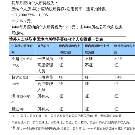
其每月应纳个人所得税为：
应纳个人所得税=应纳税所得额x适用税率—速算扣除数
=31,200×25%—1,005
=6,795（元）
John每月应纳的个人所得税为6,795元，由John所在公司代向税务
局缴纳。
境外人士获取中国境内所得是否征收个人所得税一览表
中国境内居住时
雇员职位
境内所得境内支
境内所得境外支付
境外所得境内
间
付或负担
或负担
担
不超过
一般雇员
征
不征
不征
90
天或
高层管理
征
不征
征
183
天
人员
超过
一般雇员
征
征
不征
90
天或
高层管理
征
征
征
183
天
人员
满
所有人
征
征
征
1
年但不满
5
年
超过
所有人
征
征
征
5
年
注：中国境内居住时间：与中国签署税收协定国家的居民为
183
天，无签署的为
90
天。
高层管理人员：公司总经理、副总经理、总监、总工程师、总会计师及其他类似管理人员。
满
1
年：一个纳税年度在中国境内居住
365
天，暂时离境（一次不超过
30
天或多次累计不超过
9