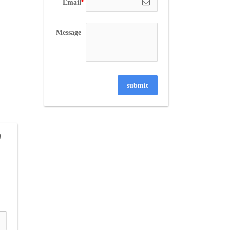
Email
Message
submit
有