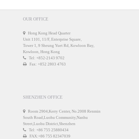
OUR OFFICE
Hong Kong Head Quarter
Unit 1101, 11/F, Enterprise Square,
Tower 1, 9 Sheung Yuet Rd, Kowloon Bay,
Kowloon, Hong Kong
Tel: +852-2143 9702
Fax: +852 2803 4763
SHENZHEN OFFICE
Room 2904,Kerry Center, No.2008 Renmin
South Road,Luohu Community,Nanhu
Street,Luohu District,Shenzhen
Tel: +86 755 25880434
FAX:+86 755 82347039