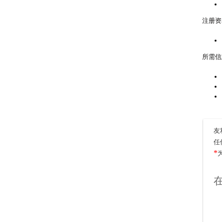
注册资
所需信
友
任
*