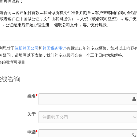
司办理流程：
署合同→客户预付首款→我司做所有文件准备并刻章→客户来韩国由我司全程
或者客户在中国做公证，文件由我司提供） →入资（或者我司垫资）→ 客户
 → 公证结束后开始办理注册→ 领取公司文件→ 客户支付尾款。
利思对于
注册韩国公司
和
韩国税务审计
有超过23年的专业经验。如对以上内容
何疑问，请填写以下表格，我们的专业顾问会在一个工作日内为您解答。
为必须填写项目
在线咨询
姓名
关于
电话