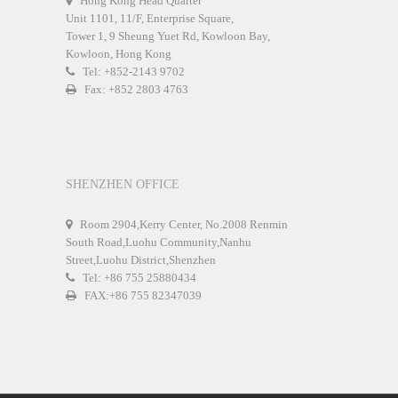
Hong Kong Head Quarter
Unit 1101, 11/F, Enterprise Square,
Tower 1, 9 Sheung Yuet Rd, Kowloon Bay,
Kowloon, Hong Kong
Tel: +852-2143 9702
Fax: +852 2803 4763
SHENZHEN OFFICE
Room 2904,Kerry Center, No.2008 Renmin
South Road,Luohu Community,Nanhu
Street,Luohu District,Shenzhen
Tel: +86 755 25880434
FAX:+86 755 82347039