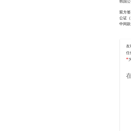
韩国公
双方签
公证（
中间款
友
任
*