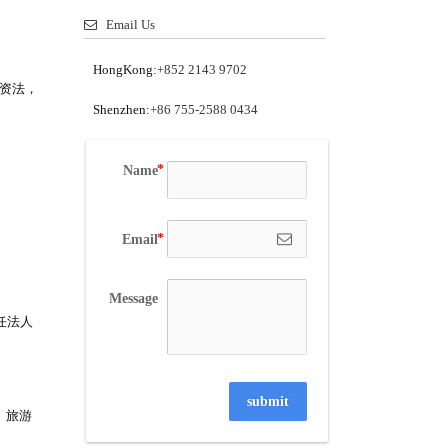
Email Us
HongKong:
+852 2143 9702
投资法，
Shenzhen:
+86 755-2588 0434
Name
Email
Message
任法人
submit
、旅游