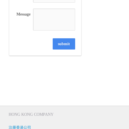
Message
submit
HONG KONG COMPANY
注册香港公司