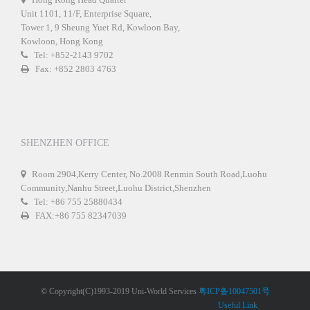
Unit 1101, 11/F, Enterprise Square,
Tower 1, 9 Sheung Yuet Rd, Kowloon Bay,
Kowloon, Hong Kong
Tel: +852-2143 9702
Fax: +852 2803 4763
SHENZHEN OFFICE
Room 2904,Kerry Center, No.2008 Renmin South Road,Luohu
Community,Nanhu Street,Luohu District,Shenzhen
Tel: +86 755 25880434
FAX:+86 755 82347039
© Copyright(C)1993-2019 Uni-World Services
粤ICP备10047501号
Useful Link