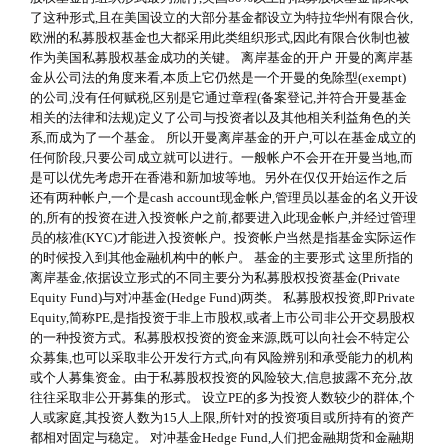
了这种形式,且在美国设立的大部分基金都设立为特拉华州有限合伙,
欧洲的私募股权基金也大都采用此类组织形式,因此有限合伙制也被
作为美国私募股权基金成功的关键。 离岸基金的开户 开曼的离岸基
金从公司法的角度来看,本质上它仍然是一个开曼的免除型(exempt)
的公司,没有任何赋税,区别是它通过章程(备案登记,并符合开曼基金
相关的法律和法规)定义了公司与投资者以及其他相关利益角色的关
系,而成为了一个基金。 所以开曼离岸基金的开户,可以在基金成立的
任何阶段,只要公司成立就可以进行。一般帐户不会开在开曼当地,而
是可以优先考虑开在香港和新加坡等地。另外在仅仅开始运作之后
还有两种帐户,一个是cash account现金帐户,管理员以基金的名义开设
的,所有的投资在进入投资帐户之前,都要进入此现金帐户,并经过管理
员的核准(KYC)才能进入投资帐户。投资帐户当然是指基金实际运作
的时候投入到其他金融机构中的帐户。 基金的主要形式 这里所指的
离岸基金,依据设立形式的不同主要分为私募股权投资基金(Private
Equity Fund)与对冲基金(Hedge Fund)两类。 私募股权投资,即Private
Equity,简称PE,是指投资于非上市股权,或者上市公司非公开交易股权
的一种投资方式。私募股权投资的资金来源,既可以向社会不特定公
众募集,也可以采取非公开发行方式,向有风险辨别和承受能力的机构
或个人募集资金。由于私募股权投资的风险较大,信息披露不充分,故
往往采取非公开募集的形式。 设立PE的多为投资人数较少的群体,个
人或家庭,其投资人数为15人上限,所针对的投资项目或所持有的资产
都相对固定与稳定。 对冲基金Hedge Fund,人们把金融期货和金融期