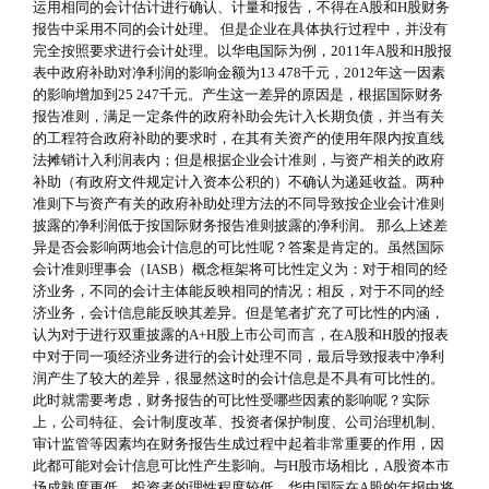
运用相同的会计估计进行确认、计量和报告，不得在A股和H股财务
报告中采用不同的会计处理。 但是企业在具体执行过程中，并没有
完全按照要求进行会计处理。以华电国际为例，2011年A股和H股报
表中政府补助对净利润的影响金额为13 478千元，2012年这一因素
的影响增加到25 247千元。产生这一差异的原因是，根据国际财务
报告准则，满足一定条件的政府补助会先计入长期负债，并当有关
的工程符合政府补助的要求时，在其有关资产的使用年限内按直线
法摊销计入利润表内；但是根据企业会计准则，与资产相关的政府
补助（有政府文件规定计入资本公积的）不确认为递延收益。两种
准则下与资产有关的政府补助处理方法的不同导致按企业会计准则
披露的净利润低于按国际财务报告准则披露的净利润。 那么上述差
异是否会影响两地会计信息的可比性呢？答案是肯定的。虽然国际
会计准则理事会（IASB）概念框架将可比性定义为：对于相同的经
济业务，不同的会计主体能反映相同的情况；相反，对于不同的经
济业务，会计信息能反映其差异。但是笔者扩充了可比性的内涵，
认为对于进行双重披露的A+H股上市公司而言，在A股和H股的报表
中对于同一项经济业务进行的会计处理不同，最后导致报表中净利
润产生了较大的差异，很显然这时的会计信息是不具有可比性的。
此时就需要考虑，财务报告的可比性受哪些因素的影响呢？实际
上，公司特征、会计制度改革、投资者保护制度、公司治理机制、
审计监管等因素均在财务报告生成过程中起着非常重要的作用，因
此都可能对会计信息可比性产生影响。与H股市场相比，A股资本市
场成熟度更低，投资者的理性程度较低，华电国际在A股的年报中将