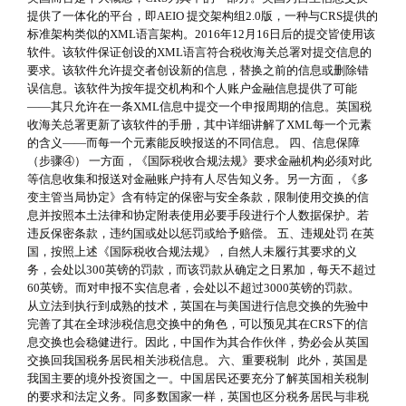
提供了一体化的平台，即AEIO 提交架构组2.0版，一种与CRS提供的
标准架构类似的XML语言架构。2016年12月16日后的提交皆使用该
软件。该软件保证创设的XML语言符合税收海关总署对提交信息的
要求。该软件允许提交者创设新的信息，替换之前的信息或删除错
误信息。该软件为按年提交机构和个人账户金融信息提供了可能
——其只允许在一条XML信息中提交一个申报周期的信息。英国税
收海关总署更新了该软件的手册，其中详细讲解了XML每一个元素
的含义——而每一个元素能反映报送的不同信息。 四、信息保障
（步骤④） 一方面，《国际税收合规法规》要求金融机构必须对此
等信息收集和报送对金融账户持有人尽告知义务。另一方面，《多
变主管当局协定》含有特定的保密与安全条款，限制使用交换的信
息并按照本土法律和协定附表使用必要手段进行个人数据保护。若
违反保密条款，违约国或处以惩罚或给予赔偿。 五、违规处罚 在英
国，按照上述《国际税收合规法规》，自然人未履行其要求的义
务，会处以300英镑的罚款，而该罚款从确定之日累加，每天不超过
60英镑。而对申报不实信息者，会处以不超过3000英镑的罚款。
从立法到执行到成熟的技术，英国在与美国进行信息交换的先验中
完善了其在全球涉税信息交换中的角色，可以预见其在CRS下的信
息交换也会稳健进行。因此，中国作为其合作伙伴，势必会从英国
交换回我国税务居民相关涉税信息。 六、重要税制 此外，英国是
我国主要的境外投资国之一。中国居民还要充分了解英国相关税制
的要求和法定义务。同多数国家一样，英国也区分税务居民与非税