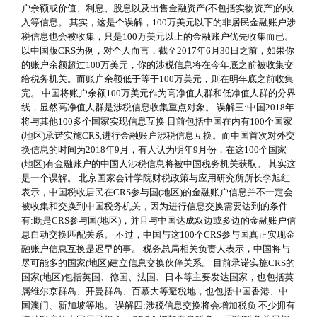
户余额或价值、利息、股息以及出售金融资产(不包括实物资产)的收
入等信息。 其实，这是个误解，100万美元以下的非居民金融账户涉
税信息也会被收集，只是100万美元以上的金融账户优先收集而已。
以中国版CRS为例，对个人而言，截至2017年6月30日之前，如果你
的账户余额超过100万美元，你的涉税信息将在今年底之前被收集交
给税务机关。而账户余额低于等于100万美元，则在明年底之前收集
完。 中国将账户余额100万美元作为高净值人群和低净值人群的分界
线，显然高净值人群是涉税信息收集重点对象。 误解三:中国2018年
将与其他100多个国家实现信息互换 目前包括中国在内有100个国家
(地区)承诺实施CRS,进行金融账户涉税信息互换。而中国首次对外交
换信息的时间为2018年9月，有人认为明年9月份，在这100个国家
(地区)有金融账户的中国人涉税信息将被中国税务机关获取。 其实这
是一个误解。 北京国家会计学院财税政策与应用研究所所长李旭红
表示，中国税收居民在CRS参与国(地区)的金融账户信息并不一定会
被收集和交换到中国税务机关，因为进行信息交换需要达到的条件
有:既是CRS参与国(地区)，并且与中国达成双边或多边的金融账户信
息自动交换匹配关系。 不过，中国与这100个CRS参与国真正实现金
融账户信息互换是迟早的事。 税务总局相关负责人表示，中国将与
尽可能多的国家(地区)建立信息交换伙伴关系。 目前承诺实施CRS的
国家(地区)包括英国、德国、法国、日本等主要发达国家，也包括英
属维尔京群岛、开曼群岛、百慕大等避税地，也包括中国香港、中
国澳门、新加坡等地。 误解四:涉税信息交换将会增加税负 不少拥有