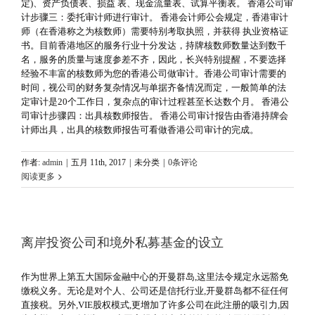
定)、资产负债表、损益 表、现金流量表、试算平衡表。 香港公司审
计步骤三：委托审计师进行审计。 香港会计师公会规定，香港审计
师（在香港称之为核数师）需要特别考取执照，并获得 执业资格证
书。目前香港地区的服务行业十分发达，持牌核数师数量达到数千
名，服务的质量与速度参差不齐，因此，长兴特别提醒，不要选择
经验不丰富的核数师为您的香港公司做审计。香港公司审计需要的
时间，视公司的财务复杂情况与单据齐备情况而定，一般简单的法
定审计是20个工作日，复杂点的审计过程甚至长达数个月。 香港公
司审计步骤四：出具核数师报告。 香港公司审计报告由香港持牌会
计师出具，出具的核数师报告可看做香港公司审计的完成。
作者:
admin
|
五月 11th, 2017
|
未分类
|
0条评论
阅读更多
离岸投资公司和境外私募基金的设立
作为世界上第五大国际金融中心的开曼群岛,这里法令规定永远豁免
缴税义务。无论是对个人、公司还是信托行业,开曼群岛都不征任何
直接税。另外,VIE股权模式,更增加了许多公司在此注册的吸引力,因