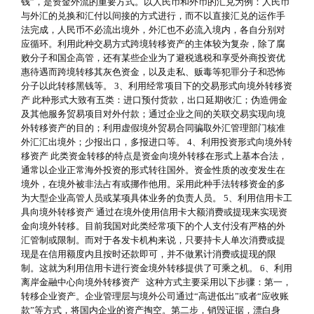
钱”，是资金外流的重要方式。以人民币和外币的汇兑为例：人民币
与外汇的兑换和汇付以间接的方式进行，而不以直接汇兑的运作手
法完成，人民币不必流出境外，外汇也不必流入境内，各自分别对
应循环。利用此种交易方式跨境转移资产的主体较为复杂，除了腐
败分子和国企高管，还有某些企业为了避税逃税和享受外商投资优
惠待遇而跨境转移其灰色资金，以及走私、贩毒等犯罪分子和恐怖
分子以此转移黑钱等。 3、利用经常项目下的交易形式向境外转移资
产 此种形式大致有五类：进口预付货款，出口延期收汇；伪造佣金
及其他服务贸易项目对外付款；通过企业之间的关联交易实现向境
外转移资产的目的；利用虚假境外贸易合同骗取外汇管理部门核准
外汇汇出境外；少报出口，多报进口等。 4、利用投资形式向境外转
移资产 此类资金转移的特点是资金向境外转移在形式上基本合法，
通常以企业正常海外投资的形式转往国外。资金性质的改变发生在
境外，在境外被非法占有或挪作他用。采用此种手法转移资金的多
为大型企业高管人员或某项具体业务的负责人员。 5、利用信用卡工
具向境外转移资产 通过在境外使用信用卡大额消费或提现来实现资
金向境外转移。目前我国对此类经常项下的个人支付没有严格的外
汇管制或限制。而对于各发卡机构来说，只要持卡人单次消费或提
现是在信用额度内且按时还款即可，并不做累计消费或提现的限
制。这就为利用信用卡进行资金境外转移提供了可乘之机。 6、利用
离岸金融中心向境外转移资产 这种方式主要采用以下步骤：第一，
转移企业资产。企业管理层与境外公司通过“高进低出”或者“应收账
款”等方式，将国内企业的资产掏空。第二步，销毁证据，漂白身