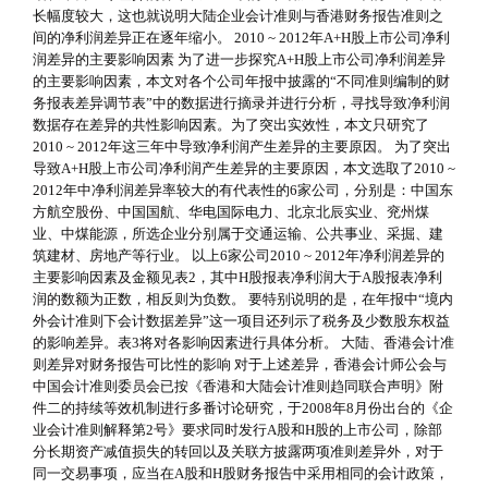
长幅度较大，这也就说明大陆企业会计准则与香港财务报告准则之
间的净利润差异正在逐年缩小。 2010 ~ 2012年A+H股上市公司净利
润差异的主要影响因素 为了进一步探究A+H股上市公司净利润差异
的主要影响因素，本文对各个公司年报中披露的“不同准则编制的财
务报表差异调节表”中的数据进行摘录并进行分析，寻找导致净利润
数据存在差异的共性影响因素。为了突出实效性，本文只研究了
2010 ~ 2012年这三年中导致净利润产生差异的主要原因。 为了突出
导致A+H股上市公司净利润产生差异的主要原因，本文选取了2010 ~
2012年中净利润差异率较大的有代表性的6家公司，分别是：中国东
方航空股份、中国国航、华电国际电力、北京北辰实业、兖州煤
业、中煤能源，所选企业分别属于交通运输、公共事业、采掘、建
筑建材、房地产等行业。 以上6家公司2010 ~ 2012年净利润差异的
主要影响因素及金额见表2，其中H股报表净利润大于A股报表净利
润的数额为正数，相反则为负数。 要特别说明的是，在年报中“境内
外会计准则下会计数据差异”这一项目还列示了税务及少数股东权益
的影响差异。表3将对各影响因素进行具体分析。 大陆、香港会计准
则差异对财务报告可比性的影响 对于上述差异，香港会计师公会与
中国会计准则委员会已按《香港和大陆会计准则趋同联合声明》附
件二的持续等效机制进行多番讨论研究，于2008年8月份出台的《企
业会计准则解释第2号》要求同时发行A股和H股的上市公司，除部
分长期资产减值损失的转回以及关联方披露两项准则差异外，对于
同一交易事项，应当在A股和H股财务报告中采用相同的会计政策，