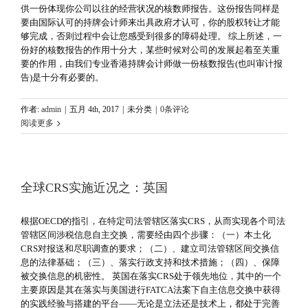
供一份体现你公司以往的经营状况的核数师报告。这份报告同样是
要由国际认可的持牌会计师来出具政府才认可，你的股权转让才能
够完成，否则过程中会让您感受到很多的障碍处理。 综上所述，一
份好的核数报告的作用十分大，某些时候对公司的发展起着至关重
要的作用，由我们专业香港持牌会计师做一份核数报告(也叫审计报
告)是十分有必要的。
作者:
admin
|
五月 4th, 2017
|
未分类
|
0条评论
阅读更多
全球CRS实施近况之：英国
根据OECD的指引，在特定司法管辖区落实CRS，从而实现各个司法
管辖区间涉税信息自主交换，需要经由四个步骤：（一）本土化
CRS对报送和尽职调查的要求；（二）、建立司法管辖区间交换信
息的法律基础；（三）、落实行政支持和技术措施；（四）、保障
被交换信息的机密性。 英国在落实CRS处于领先地位，其中的一个
主要原因是其在落实与美国进行FATCA法案下自主信息交换中获得
的实践经验与搭建的平台——无论是立法还是技术上，都处于完善