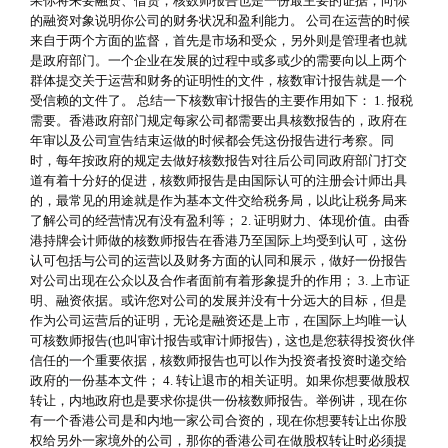
果你将来要融资、借贷，核数师报告也是一份最主要的证据，向你
的融资对象说明你公司的财务状况和盈利能力。 公司在运营的时候
来自于两个方面的监督，首先是市场和受众，另外则是管理者也就
是政府部门。一个企业在发展的过程中或多或少的需要向以上两个
群体提交关于运营和财务的证明性的文件，核数审计报告就是一个
受信赖的文件了。 总结一下核数审计报告的主要作用如下： 1. 报税
需要。香港政府部门规定每家公司都需要出具核数报告的，政府在
年审以及公司宣告结束运做的时候都会凭这份报告进行考察。同
时，每年按政府的规定去做好核数报告对往后公司同政府部门打交
道有着十分好的促进，核数师报告是由国际认可的注册会计师出具
的，最常见的用途就是作为基本文件交给税务局，以此让税务局来
了解公司的经营情况有没有盈利等； 2. 证明财力、体现价值。由香
港持牌会计师做的核数师报告在香港乃至国际上均受到认可，这份
认可包括与公司的运营以及财务方面的认同和展示，做好一份报告
对公司出现在公众以及合作者面前有着形象提升的作用； 3. 上市证
明、融资依据。或许您对公司的发展并没有十分远大的目标，但是
作为公司运营后的证明，无论是融资还是上市，在国际上均唯一认
可核数师报告(也叫审计报告或审计师报告)，这也是您获得投资伙伴
信任的一个重要依据，核数师报告也可以作为投资者投资时递交给
政府的一份基本文件； 4. 转让退市的相关证明。如果你想要做股权
转让，内地政府也是要求你提供一份核数师报告。举例讲，现在你
有一个香港公司是和内地一家公司合资的，现在你想要转让出你股
权给另外一家境外的公司，那你的香港公司在做股权转让时必须提