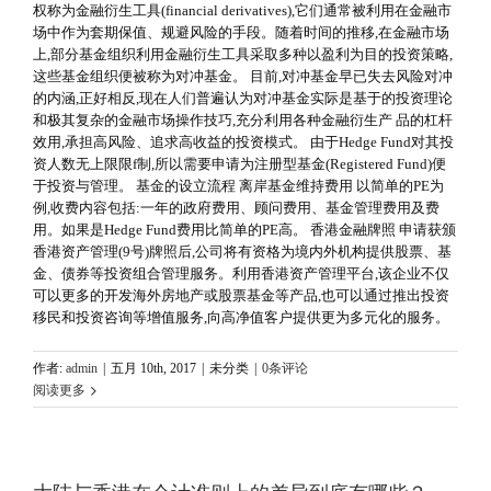
权称为金融衍生工具(financial derivatives),它们通常被利用在金融市
场中作为套期保值、规避风险的手段。随着时间的推移,在金融市场
上,部分基金组织利用金融衍生工具采取多种以盈利为目的投资策略,
这些基金组织便被称为对冲基金。 目前,对冲基金早已失去风险对冲
的内涵,正好相反,现在人们普遍认为对冲基金实际是基于的投资理论
和极其复杂的金融市场操作技巧,充分利用各种金融衍生产 品的杠杆
效用,承担高风险、追求高收益的投资模式。 由于Hedge Fund对其投
资人数无上限限f制,所以需要申请为注册型基金(Registered Fund)便
于投资与管理。 基金的设立流程 离岸基金维持费用 以简单的PE为
例,收费内容包括:一年的政府费用、顾问费用、基金管理费用及费
用。如果是Hedge Fund费用比简单的PE高。 香港金融牌照 申请获颁
香港资产管理(9号)牌照后,公司将有资格为境内外机构提供股票、基
金、债券等投资组合管理服务。利用香港资产管理平台,该企业不仅
可以更多的开发海外房地产或股票基金等产品,也可以通过推出投资
移民和投资咨询等增值服务,向高净值客户提供更为多元化的服务。
作者:
admin
|
五月 10th, 2017
|
未分类
|
0条评论
阅读更多