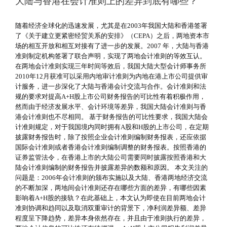
大陆与香港在会计准则上的差异到底有哪些？
随着经济全球化的迅速发展，尤其是在2003年我国大陆和香港签署
了《关于建立更紧密经贸关系的安排》（CEPA）之后，两地资本市
场的相互开放和相互对接有了进一步的发展。2007 年，大陆与香港
准则制定机构签署了联合声明，实现了两地会计准则的等效互认。
在两地会计准则实现三年时间等效后，我国大陆大型会计师事务所
2010年12月获准可以采用内地审计准则为内地在港上市公司提供审
计服务，进一步深化了大陆与香港会计交流与合作。会计准则和法
规的要求对提高A+H股上市公司财务报告的可比性有着积极作用，
然而由于经济发展水平、会计环境等差异，我国大陆会计准则与香
港会计准则也不尽相同。 基于财务报告的可比性要求，我国大陆会
计准则规定，对于我国境内同时拥有A股和H股的上市公司，在定期
披露财务报告时，除了按照企业会计准则编制财务报表，还应依据
国际会计准则或者香港会计准则编制调整的财务报表。按照香港的
证券监管法令，在香港上市的大陆公司需要同时披露按照香港和大
陆会计准则编制的财务报告并披露差异的数额和原因。 本文关注的
问题是：2006年会计准则的颁布实施以及大陆、香港两地经济交流
的不断加深，两地间会计准则还存在哪些方面的差异，有哪些因素
影响着A+H股的接轨？在此基础上，本文认为即使在目前两地会计
准则协调和趋同以及取消双重审计的背景下，净利润差异额、差异
程度呈下降趋势，差异本身依然存在，并且由于准则执行的差异，