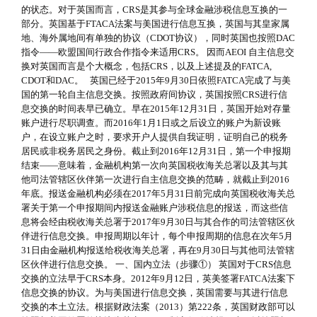
的状态。对于英国而言，CRS是其参与全球金融涉税信息互换的一
部分。英国基于FTACA法案与美国进行信息互换，英国与其皇家属
地、海外属地间有单独的协议（CDOT协议），同时英国也按照DAC
指令——欧盟国间行政合作指令来适用CRS。 因而AEOI 自主信息交
换对英国而言是个大概念，包括CRS，以及上述提及的FATCA,
CDOT和DAC。 英国已经于2015年9月30日依照FATCA完成了与美
国的第一轮自主信息交换。按照政府间协议，英国按照CRS进行信
息交换的时间表早已确立。早在2015年12月31日，英国开始对存量
账户进行尽职调查。而2016年1月1日或之后设立的账户为新设账
户，在设立账户之时，要求开户人提供自我证明，证明自己的税务
居民或非税务居民之身份。截止到2016年12月31日，第一个申报期
结束——意味着，金融机构第一次向英国税收海关总署以及其与其
他司法管辖区伙伴第一次进行自主信息交换的范畴，就截止到2016
年底。报送金融机构必须在2017年5月31日前完成向英国税收海关总
署关于第一个申报期间内报送金融账户涉税信息的报送，而这些信
息将会经由税收海关总署于2017年9月30日与其合作的司法管辖区伙
伴进行信息交换。申报周期以年计，每个申报周期的信息在次年5月
31日由金融机构报送给税收海关总署，再在9月30日与其他司法管辖
区伙伴进行信息交换。 一、国内立法（步骤①） 英国对于CRS信息
交换的立法早于CRS本身。2012年9月12日，英美签署FATCA法案下
信息交换的协议。为与美国进行信息交换，英国需要与其进行信息
交换的本土立法。根据财政法案（2013）第222条，英国财政部可以