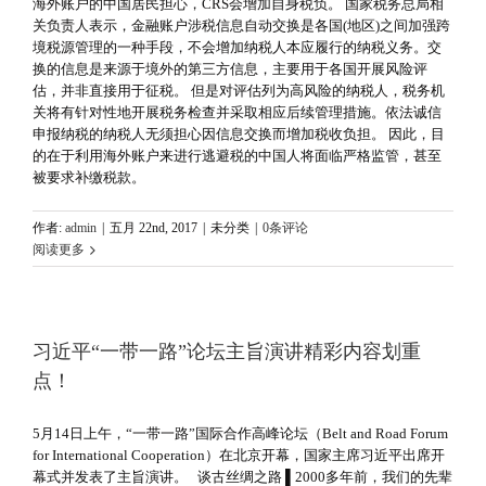
海外账户的中国居民担心，CRS会增加自身税负。 国家税务总局相
关负责人表示，金融账户涉税信息自动交换是各国(地区)之间加强跨
境税源管理的一种手段，不会增加纳税人本应履行的纳税义务。交
换的信息是来源于境外的第三方信息，主要用于各国开展风险评
估，并非直接用于征税。 但是对评估列为高风险的纳税人，税务机
关将有针对性地开展税务检查并采取相应后续管理措施。依法诚信
申报纳税的纳税人无须担心因信息交换而增加税收负担。 因此，目
的在于利用海外账户来进行逃避税的中国人将面临严格监管，甚至
被要求补缴税款。
作者:
admin
|
五月 22nd, 2017
|
未分类
|
0条评论
阅读更多
习近平“一带一路”论坛主旨演讲精彩内容划重
点！
5月14日上午，“一带一路”国际合作高峰论坛（Belt and Road Forum
for International Cooperation）在北京开幕，国家主席习近平出席开
幕式并发表了主旨演讲。 谈古丝绸之路 ▌2000多年前，我们的先辈