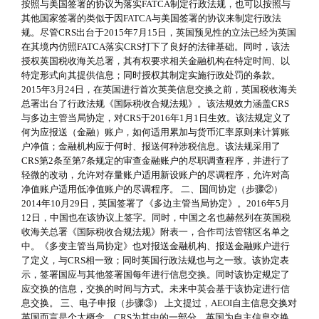
按照与美国签署的协议为落实FATCA制定行政法规，也可以按照与
其他国家签署的类似于因FATCA与美国签署的协议来制定行政法
规。尽管CRS出台于2015年7月15日，英国预见性的立法已经为英国
在其境内仿照FATCA落实CRS打下了良好的法律基础。同时，该法
授权英国税收海关总署，其有权要求相关金融机构在特定时间、以
特定形式向其提供信息；同时授权其制定实施行政处罚的条款。
2015年3月24日，在英国进行首次英美信息交换之前，英国税收海关
总署出台了行政法规《国际税收合规法规》。该法规效力涵盖CRS
与多边主管当局协定，对CRS于2016年1月1日生效。该法规定义了
何为应报送（金融）账户，如何适用累加与货币汇率原则来计算账
户净值；金融机构应于何时、报送何种涉税信息。该法规采用了
CRS第2条至第7条规定的审查金融账户的尽职调查程序，并进行了
轻微的改动，允许对存量账户适用新设账户的尽调程序，允许对高
净值账户适用低净值账户的尽调程序。 二、国间协定（步骤②）
2014年10月29日，英国签署了《多边主管当局协定》。2016年5月
12日，中国也在该协议上签字。同时，中国之名也赫然列在英国税
收海关总署《国际税收合规法规》附表一，合作司法管辖区名单之
中。《多变主管当局协定》也对报送金融机构、报送金融账户进行
了定义，与CRS相一致；同时英国行政法规也与之一致。该协定表
示，签署国应与其他签署国每年进行信息交换。同时该协定规定了
应交换的信息，交换的时间与方式。未来中英会基于该协定进行信
息交换。 三、电子申报（步骤③） 上文提过，AEOI自主信息交换对
英国而言是个大概念，CRS为其中的一部分。英国为自主信息交换