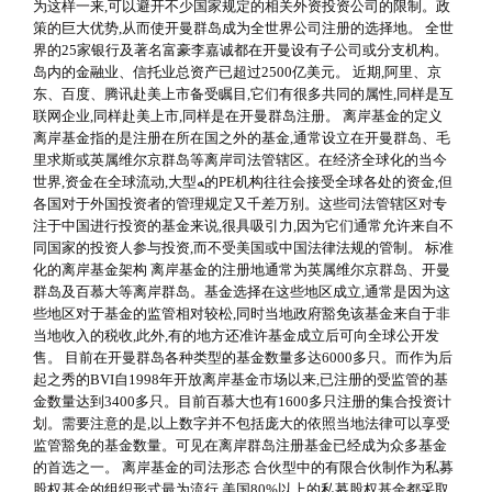
为这样一来,可以避开不少国家规定的相关外资投资公司的限制。政
策的巨大优势,从而使开曼群岛成为全世界公司注册的选择地。 全世
界的25家银行及著名富豪李嘉诚都在开曼设有子公司或分支机构。
岛内的金融业、信托业总资产已超过2500亿美元。 近期,阿里、京
东、百度、腾讯赴美上市备受瞩目,它们有很多共同的属性,同样是互
联网企业,同样赴美上市,同样是在开曼群岛注册。 离岸基金的定义
离岸基金指的是注册在所在国之外的基金,通常设立在开曼群岛、毛
里求斯或英属维尔京群岛等离岸司法管辖区。在经济全球化的当今
世界,资金在全球流动,大型ﻪ的PE机构往往会接受全球各处的资金,但
各国对于外国投资者的管理规定又千差万别。这些司法管辖区对专
注于中国进行投资的基金来说,很具吸引力,因为它们通常允许来自不
同国家的投资人参与投资,而不受美国或中国法律法规的管制。 标准
化的离岸基金架构 离岸基金的注册地通常为英属维尔京群岛、开曼
群岛及百慕大等离岸群岛。基金选择在这些地区成立,通常是因为这
些地区对于基金的监管相对较松,同时当地政府豁免该基金来自于非
当地收入的税收,此外,有的地方还准许基金成立后可向全球公开发
售。 目前在开曼群岛各种类型的基金数量多达6000多只。而作为后
起之秀的BVI自1998年开放离岸基金市场以来,已注册的受监管的基
金数量达到3400多只。目前百慕大也有1600多只注册的集合投资计
划。需要注意的是,以上数字并不包括庞大的依照当地法律可以享受
监管豁免的基金数量。可见在离岸群岛注册基金已经成为众多基金
的首选之一。 离岸基金的司法形态 合伙型中的有限合伙制作为私募
股权基金的组织形式最为流行,美国80%以上的私募股权基金都采取