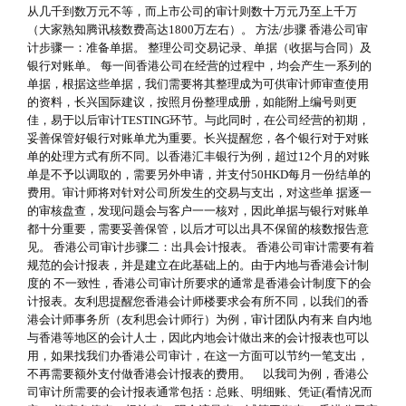
从几千到数万元不等，而上市公司的审计则数十万元乃至上千万
（大家熟知腾讯核数费高达1800万左右）。 方法/步骤 香港公司审
计步骤一：准备单据。 整理公司交易记录、单据（收据与合同）及
银行对账单。 每一间香港公司在经营的过程中，均会产生一系列的
单据，根据这些单据，我们需要将其整理成为可供审计师审查使用
的资料，长兴国际建议，按照月份整理成册，如能附上编号则更
佳，易于以后审计TESTING环节。与此同时，在公司经营的初期，
妥善保管好银行对账单尤为重要。长兴提醒您，各个银行对于对账
单的处理方式有所不同。以香港汇丰银行为例，超过12个月的对账
单是不予以调取的，需要另外申请，并支付50HKD每月一份结单的
费用。审计师将对针对公司所发生的交易与支出，对这些单 据逐一
的审核盘查，发现问题会与客户一一核对，因此单据与银行对账单
都十分重要，需要妥善保管，以后才可以出具不保留的核数报告意
见。 香港公司审计步骤二：出具会计报表。 香港公司审计需要有着
规范的会计报表，并是建立在此基础上的。由于内地与香港会计制
度的 不一致性，香港公司审计所要求的通常是香港会计制度下的会
计报表。友利思提醒您香港会计师楼要求会有所不同，以我们的香
港会计师事务所（友利思会计师行）为例，审计团队内有来 自内地
与香港等地区的会计人士，因此内地会计做出来的会计报表也可以
用，如果找我们办香港公司审计，在这一方面可以节约一笔支出，
不再需要额外支付做香港会计报表的费用。 以我司为例，香港公
司审计所需要的会计报表通常包括：总账、明细账、凭证(看情况而