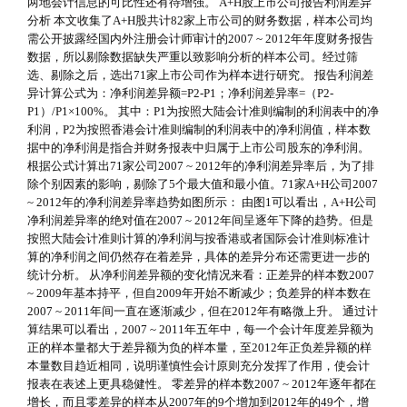
两地会计信息的可比性还有待增强。 A+H股上市公司报告利润差异
分析 本文收集了A+H股共计82家上市公司的财务数据，样本公司均
需公开披露经国内外注册会计师审计的2007 ~ 2012年年度财务报告
数据，所以剔除数据缺失严重以致影响分析的样本公司。经过筛
选、剔除之后，选出71家上市公司作为样本进行研究。 报告利润差
异计算公式为：净利润差异额=P2-P1；净利润差异率=（P2-
P1）/P1×100%。 其中：P1为按照大陆会计准则编制的利润表中的净
利润，P2为按照香港会计准则编制的利润表中的净利润值，样本数
据中的净利润是指合并财务报表中归属于上市公司股东的净利润。
根据公式计算出71家公司2007 ~ 2012年的净利润差异率后，为了排
除个别因素的影响，剔除了5个最大值和最小值。71家A+H公司2007
~ 2012年的净利润差异率趋势如图所示： 由图1可以看出，A+H公司
净利润差异率的绝对值在2007 ~ 2012年间呈逐年下降的趋势。但是
按照大陆会计准则计算的净利润与按香港或者国际会计准则标准计
算的净利润之间仍然存在着差异，具体的差异分布还需更进一步的
统计分析。 从净利润差异额的变化情况来看：正差异的样本数2007
~ 2009年基本持平，但自2009年开始不断减少；负差异的样本数在
2007 ~ 2011年间一直在逐渐减少，但在2012年有略微上升。 通过计
算结果可以看出，2007 ~ 2011年五年中，每一个会计年度差异额为
正的样本量都大于差异额为负的样本量，至2012年正负差异额的样
本量数目趋近相同，说明谨慎性会计原则充分发挥了作用，使会计
报表在表述上更具稳健性。 零差异的样本数2007 ~ 2012年逐年都在
增长，而且零差异的样本从2007年的9个增加到2012年的49个，增