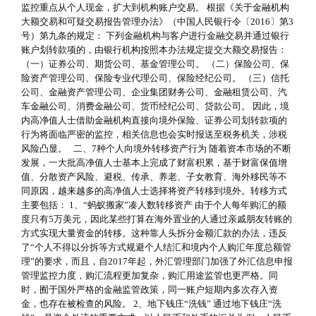
监控重点从个人现金，扩大到机构账户交易。 根据《关于金融机构
大额交易和可疑交易报告管理办法》（中国人民银行令〔2016〕第3
号）第九条的规定： 下列金融机构与客户进行金融交易并通过银行
账户划转款项的，由银行机构按照本办法规定提交大额交易报告：
（一）证券公司、期货公司、基金管理公司。 （二）保险公司、保
险资产管理公司、保险专业代理公司、保险经纪公司。 （三）信托
公司、金融资产管理公司、企业集团财务公司、金融租赁公司、汽
车金融公司、消费金融公司、货币经纪公司、贷款公司。 因此，境
内高净值人士借助金融机构直接向境外保险、证券公司划转款项的
行为将面临严密的监控，相关信息也会实时报送至税务机关，涉税
风险凸显。 二、7种个人向境外转移资产行为 随着资本市场的不断
发展，一大批高净值人士基本上完成了财富积累，基于财富保值增
值、分散资产风险、避税、传承、养老、子女教育、海外移民等不
同原因，越来越多的高净值人士选择将资产转移到境外。转移方式
主要包括： 1、“蚂蚁搬家”凑人数转移资产 由于个人每年购汇的额
度只有5万美元，因此某些打算在海外置业的人通过亲戚朋友转账的
方式实现大量资金的转移。这种靠人头拆分金额汇款的办法，违反
了“个人不得以分拆等方式规避个人结汇和境内个人购汇年度总额管
理”的要求，而且，自2017年起，外汇管理部门加强了外汇信息申报
管理监控力度，购汇流程更加复杂，购汇用途监管也更严格。同
时，囿于国外严格的金融监管政策，同一账户短期内多次存入资
金，也存在被检查的风险。 2、地下钱庄“洗钱” 通过地下钱庄“洗