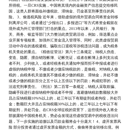
所得税。一旦CRS实施，中国将其境内的金融资产信息提交给移民
国，这类人群将面临补缴税款、滞纳金、罚金甚至刑事责任的风
险。 3、偷逃税风险 近年来，借助虚假的境外贸易合同将资金转移
到离岸公司，或者通过“少报出口，多报进口”等方式将资金截留在
境外成为外汇管理部门打击的重点。2013年以来，人民银行、海
关、商务、银监等部门大力整治此类贸易活动，例如，筛选重点企
业开展专项核查、加强外汇资金流入管理等。同时，此类虚假贸易
活动中存在的逃税避税、骗取出口退税等涉税违法问题，成为税务
机关查处的重点。《税收征管法》第六十三条规定，纳税人伪造、
变造、隐匿、擅自销毁帐簿、记帐凭证，或者在帐簿上多列支出或
者不列、少列收入，或者经税务机关通知申报而拒不申报或者进行
虚假的纳税申报，不缴或者少缴应纳税款的，是偷税。对纳税人偷
税的，由税务机关追缴其不缴或者少缴的税款、滞纳金，并处不缴
或者少缴的税款百分之五十以上五倍以下的罚款；构成犯罪的，依
法追究刑事责任。《刑法》第二百零一条规定，纳税人采取欺骗、
隐瞒手段进行虚假纳税申报或者不申报，逃避缴纳税款数额较大并
且占应纳税额10%%以上的，处三年以下有期徒刑或者拘役，并处罚
金；数额巨大并且占应纳税额30%以上的，处三年以上七年以下有
期徒刑，并处罚金。在CRS全球征税的背景下，这些境外收入将全
部披露给中国税务机关，势必会发现这些虚假贸易中的税收违法问
题，下一步实施的追缴以及罚款金额将会十分庞大！ 4、虚开发票风
险 部分投资者通过虚开发票金额的方式，偷偷将资金转移出境。例