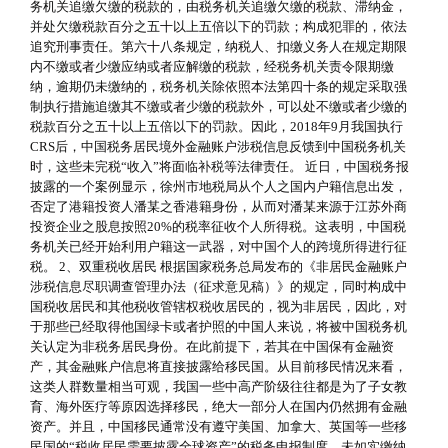
务机关追缴欠缴的税款的，由税务机关追缴欠缴的税款、滞纳金，
并处欠缴税款百分之五十以上五倍以下的罚款；构成犯罪的，依法
追究刑事责任。第六十八条规定，纳税人、扣缴义务人在规定期限
内不缴或者少缴应纳或者应解缴的税款，经税务机关责令限期缴
纳，逾期仍未缴纳的，税务机关除依照本法第四十条的规定采取强
制执行措施追缴其不缴或者少缴的税款外，可以处不缴或者少缴的
税款百分之五十以上五倍以下的罚款。因此，2018年9月我国执行
CRS后，中国税务居民境外金融账户涉税信息反馈到中国税务机关
时，这些未完税“收入”将面临补税等法律责任。 近日，中国税务报
披露的一个案例显示，徐州市地税局从个人之国内户籍信息出发，
否定了港籍投资人潘某之香港籍身份，从而对潘某来源于江苏外商
投资企业之股息按照20%的税率征收个人所得税。这表明，中国税
务机关已经开始利用户籍这一武器，对中国个人的跨境所得进行征
税。 2、双重税收居民 根据国家税务总局发布的《非居民金融账户
涉税信息尽职调查管理办法（征求意见稿）》的规定，同时构成中
国税收居民和其他税收管辖权税收居民的，视为非居民，因此，对
于那些已经取得他国绿卡或者护照的中国人来说，将被中国税务机
关认定为非税务居民身份。在此前提下，若其在中国保有金融资
产，其金融账户信息将直接披露给移民国。从目前移民情况来看，
这类人群数量相当可观，我国一些中高产阶级往往都是为了子女教
育、海外医疗等原因选择移民，绝大一部分人在国内仍然拥有金融
资产。并且，中国移民通常没有遵守美国、加拿大、英国等一些移
民国的“税收居民需要披露全球资产”的税务申报制度，未如实缴纳