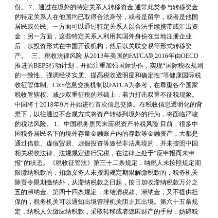
份。 7、通过在境外的特定关系人转移资金 通常此类参与转移资金
的特定关系人在他国均已取得合法身份，或者是留学，或者是他国
居民或公民。一方面可以通过特定关系人以合法手续携带或汇出资
金；另一方面，这些特定关系人利用其国外身份在当地注册企业
后，以投资形式在中国开设机构，然后以关联交易等形式转移资
产。 三、税收法律风险 从2013年美国的FATCA到2016年由OECD
推进的BEPS行动计划，开始注重加强国际协作，实现“国际税收规则
的一致性、强调经济实质、提高税收透明度和确定性”等健康国际税
收征管体制。CRS信息交换机制以FATCA为参考，在尊重各个国家
税收管辖权、减少双重征税的基础上，着力打击双重不征税现象。
中国将于2018年9月开始进行首次信息交换。在税收信息透明化的背
景下，以往通过不合规方式将资产转移到境外的行为，将面临严峻
的税法风险。 1、中国税务居民未应税资产补税风险 目前，很多中
国税务居民名下的境外存量金融账户内的存款等金融资产，大都是
通过借款、虚假贸易、虚假投资等途径非法离境的，并未按照中国
相关税收法律、法规规定进行完税，在法律上处于“应申报而未申
报”的状态。《税收征管法》第三十二条规定，纳税人未按照规定期
限缴纳税款的，扣缴义务人未按照规定期限解缴税款的，税务机关
除责令限期缴纳外，从滞纳税款之日起，按日加收滞纳税款万分之
五的滞纳金。第四十四条规定，未结清税款、滞纳金，又不提供担
保的，税务机关可以通知出境管理机关阻止其出境。第六十五条规
定，纳税人欠缴应纳税款，采取转移或者隐匿财产的手段，妨碍税