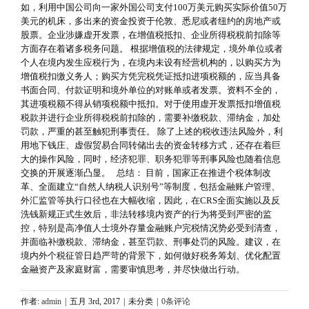
如，利用中国公司向一家外国公司支付100万美元购买实际价值50万
美元的机床，多出来的资金投资于伦敦、悉尼或者纽约的房地产或
股票。企业涉嫌虚开发票，在增值税抵扣、企业所得税税前扣除等
方面存在着诸多税务问题。 根据增值税的法律规定，境外单位或者
个人在境内发生应税行为，在境内未设有经营机构的，以购买方为
增值税扣缴义务人；购买方凭完税凭证抵扣进项税额的，应当具备
书面合同、付款证明和境外单位的对账单或者发票。资料不全的，
其进项税额不得从销项税额中抵扣。对于使用虚开发票抵扣增值税
税款并进行企业所得税税前扣除的，需要补缴税款、滞纳金，加处
罚款，严重的甚至触犯刑事责任。 除了上述的税收违法风险外，利
用地下钱庄、虚假贸易合同转储出去的资金转移方式，还存在着巨
大的操作风险，同时，经济犯罪、职务犯罪等刑事风险也随着信息
交换的开展逐渐凸显。 总结： 目前，国家正在推进个税体制改
革、全面建立“自然人纳税人识别号”等制度，包括金融账户管理、
外汇监管等执行口径也在大幅收缩，因此，在CRS全面实施以及反
洗钱新规正式生效后，非法转移境内资产的行为将受到严密的监
控，特别是高净值人士境外存量金融账户完税情况势必受到清查，
并面临补缴税款、滞纳金，甚至罚款、刑事处罚的风险。建议，在
境内外个税征管日趋严苛的背景下，如何做好税务筹划、优化配置
金融资产及家庭财富，需要审慎思考，并尽快做出行动。
作者:
admin
|
五月 3rd, 2017
|
未分类
|
0条评论