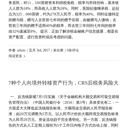
务居民，对11，100英镑资本利得税免税，税率与所得挂钩，基本收
入人群为18%，而高收入人群为28%。同时，英国征缴继承税，起征
点为325，000英镑，约为278万人民币，税率为40%。同时征缴特定
的赠与税，赠与人去世前七年间的赠予应税，由被赠与人缴纳；去
世前三年间的赠予适用40%的税率，而去世三年间到七年间的税率
由32%递减至8%。 提示，正如了解涉税金融账户信息披露，都是在
资产配置、进行投资时或应考虑的问题。
作者:
admin
|
五月 3rd, 2017
|
未分类
|
0条评论
阅读更多
7种个人向境外转移资产行为，CRS后税务风险大
一、反洗钱新规7月1日实施 《关于金融机构大额交易和可疑交易报
告管理办法》（中国人民银行令〔2016〕第3号）具体变化有二：一
方面是大大降低反洗钱报告标准。大额现金交易的人民币报告标
准，由20万元调整为5万元。以人民币计价的大额跨境交易报告标准
为人民币20万元。资金流动趋于完全透明化。另一方面，反洗钱报
告的方式从人工定期上报转为5个工作日内电子方式自动上报，同时