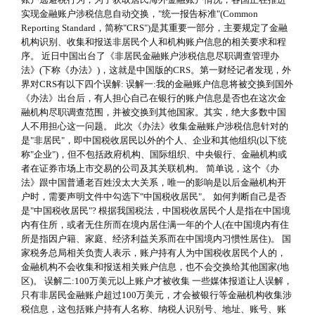
实现金融账户涉税信息自动交换，"统一报告标准"(Common
Reporting Standard，简称"CRS")是其重要一部分，主要规定了金融
机构识别、收集和报送非居民个人和机构账户信息的相关要求和程
序。 近日中国出台了《非居民金融账户涉税信息尽职调查管理办
法》(下称《办法》)，这就是中国版的CRS。第一财经记者发现，外
界对CRS有以下四个误解: 误解一:我的金融账户信息将被交换到国外
《办法》出台后，有人担心自己在银行的账户信息是否也在这次金
融机构尽职调查范围，并被交换到其他国家。其实，绝大多数中国
人不用担心这一问题。 此次《办法》收集金融账户涉税信息针对的
是"非居民"，即中国税收居民以外的个人、企业和其他组织(以下统
称"企业")，但不包括政府机构、国际组织、中央银行、金融机构或
者在证券市场上市交易的公司及其关联机构。 简单说，这个《办
法》跟中国普通老百姓没太大关系，唯一的影响是以后金融机构开
户时，需要声明文件中勾选下"中国税收居民"。 如何判断自己是否
是"中国税收居民"? 根据我国税法，中国税收居民个人是指在中国境
内有住所，或者无住所而在境内居住满一年的个人(在中国境内有住
所是指因户籍、家庭、经济利益关系而在中国境内习惯性居住)。 国
家税务总局相关负责人表示，账户持有人为中国税收居民个人的，
金融机构不会收集和报送相关账户信息，也不会交换给其他国家(地
区)。 误解二:100万美元以上账户才被收集 一些媒体报道让人误解，
只有非居民金融账户超过100万美元，才会被银行等金融机构收集涉
税信息，这包括账户持有人名称、纳税人识别号、地址、账号、账