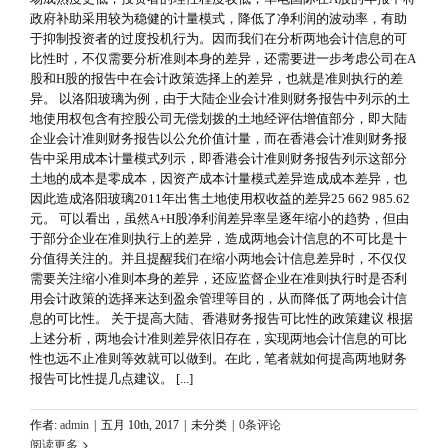
政府补助采用较为稳健的计量模式，降低了净利润的波动率，有助
于抑制投资者的过度投机行为。因而我们在分析两地会计信息的可
比性时，不仅需要分析准则本身的差异，还需要进一步考虑公司在A
股和H股的报告中在会计政策选择上的差异，也就是准则执行的差
异。 以洛阳玻璃为例，由于大陆企业会计准则财务报告中列示的土
地使用权包含有控股公司无偿划拨的土地经评估增值部分，即大陆
企业会计准则财务报告以公允价值计量，而在香港会计准则财务报
告中采用成本计量模式列示，即香港会计准则财务报告列示这部分
土地的成本是零成本，因资产成本计量模式差异造成成本差异，也
因此造成洛阳玻璃2011年出售土地使用权收益的差异25 662 985.62
元。 可以看出，虽然A+H股净利润差异率呈逐年缩小的趋势，但由
于部分企业在准则执行上的差异，造成两地会计信息的不可比是十
分值得关注的。并且提醒我们在缩小两地会计信息差异时，不仅仅
需要关注缩小准则本身的差异，还应监督企业在准则执行时是否利
用会计政策的选择来达到盈余管理等目的，从而降低了两地会计信
息的可比性。 关于提高大陆、香港财务报告可比性的政策建议 根据
上述分析，两地会计准则差异依旧存在，实现两地会计信息的可比
性也远不止准则等效就可以做到。在此，笔者就如何提高两地财务
报告可比性提几点建议。 [...]
作者:
admin
|
五月 10th, 2017
|
未分类
|
0条评论
阅读更多