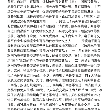
各省、自治区、直辖市、计划单列市财政厅（局）、国家税务局，
新疆生产建设兵团财务局，海关总署广东分署、各直属海关： 为营
造公平竞争的市场环境，促进跨境电子商务零售进口健康发展，经
国务院批准，现将跨境电子商务零售（企业对消费者，即B2C）进
口税收政策有关事项通知如下： 一、跨境电子商务零售进口商品按
照货物征收关税和进口环节增值税、消费税，购买跨境电子商务零
售进口商品的个人作为纳税义务人，实际交易价格（包括货物零售
价格、运费和保险费）作为完税价格，电子商务企业、电子商务交
易平台企业或物流企业可作为代收代缴义务人。 二、跨境电子商务
零售进口税收政策适用于从其他国家或地区进口的、《跨境电子商
务零售进口商品清单》范围内的以下商品： （一）所有通过与海关
联网的电子商务交易平台交易，能够实现交易、支付、物流电子信
息“三单”比对的跨境电子商务零售进口商品； （二）未通过与海关
联网的电子商务交易平台交易，但快递、邮政企业能够统一提供交
易、支付、物流等电子信息，并承诺承担相应法律责任进境的跨境
电子商务零售进口商品。 不属于跨境电子商务零售进口的个人物品
以及无法提供交易、支付、物流等电子信息的跨境电子商务零售进
口商品，按现行规定执行。 三、跨境电子商务零售进口商品的单次
交易限值为人民币2000元，个人年度交易限值为人民币20000元。在
限值以内进口的跨境电子商务零售进口商品，关税税率暂设为0%；
进口环节增值税、消费税取消免征税额，暂按法定应纳税额的70%
征收。超过单次限值、累加后超过个人年度限值的单次交易，以及
完税价格超过2000元限值的单个不可分割商品，均按照一般贸易方