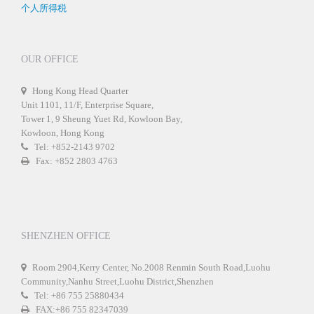
个人所得税
OUR OFFICE
Hong Kong Head Quarter
Unit 1101, 11/F, Enterprise Square,
Tower 1, 9 Sheung Yuet Rd, Kowloon Bay,
Kowloon, Hong Kong
Tel: +852-2143 9702
Fax: +852 2803 4763
SHENZHEN OFFICE
Room 2904,Kerry Center, No.2008 Renmin South Road,Luohu
Community,Nanhu Street,Luohu District,Shenzhen
Tel: +86 755 25880434
FAX:+86 755 82347039