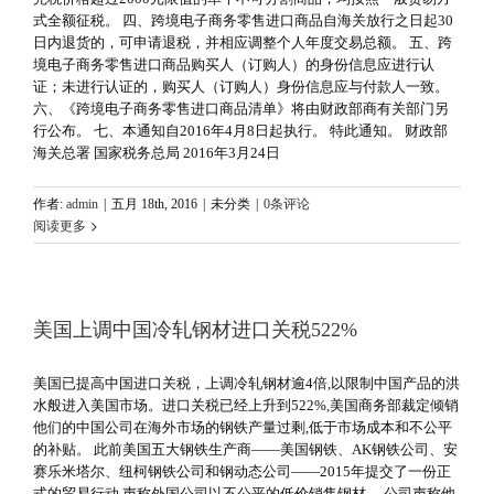
式全额征税。 四、跨境电子商务零售进口商品自海关放行之日起30
日内退货的，可申请退税，并相应调整个人年度交易总额。 五、跨
境电子商务零售进口商品购买人（订购人）的身份信息应进行认
证；未进行认证的，购买人（订购人）身份信息应与付款人一致。
六、《跨境电子商务零售进口商品清单》将由财政部商有关部门另
行公布。 七、本通知自2016年4月8日起执行。 特此通知。 财政部
海关总署 国家税务总局 2016年3月24日
作者:
admin
|
五月 18th, 2016
|
未分类
|
0条评论
阅读更多
美国上调中国冷轧钢材进口关税522%
美国已提高中国进口关税，上调冷轧钢材逾4倍,以限制中国产品的洪
水般进入美国市场。进口关税已经上升到522%,美国商务部裁定倾销
他们的中国公司在海外市场的钢铁产量过剩,低于市场成本和不公平
的补贴。 此前美国五大钢铁生产商——美国钢铁、AK钢铁公司、安
赛乐米塔尔、纽柯钢铁公司和钢动态公司——2015年提交了一份正
式的贸易行动,声称外国公司以不公平的低价销售钢材。 公司声称他