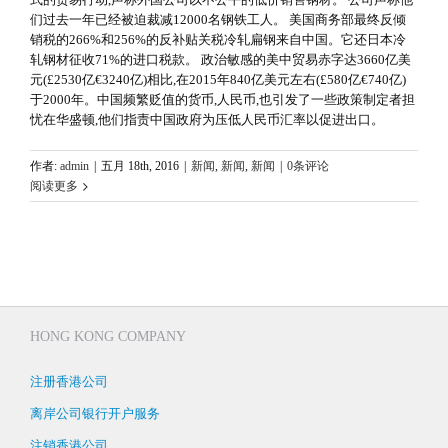
们过去一年已经被迫裁减12000名钢铁工人。 美国商务部最终反倾
销税的266%和256%的反补贴关税冷轧扁钢来自中国。它还日本冷
轧钢材征收71%的进口税款。 政治敏感的美中贸易赤字达3660亿美
元(£2530亿€3240亿)相比,在2015年840亿美元左右(£580亿€740亿)
于2000年。中国频繁贬值的货币,人民币,也引发了一些政策制定者担
忧在华盛顿,他们指责中国政府为压低人民币汇率以促进出口。
作者:
admin
|
五月 18th, 2016
|
新闻
,
新闻
,
新闻
|
0条评论
阅读更多
HONG KONG COMPANY
注册香港公司
离岸公司银行开户服务
注销香港公司