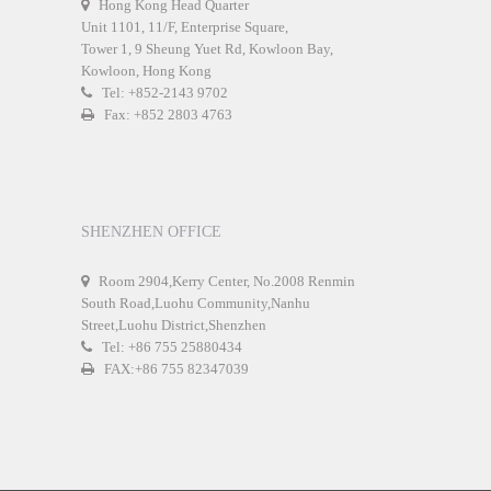
Hong Kong Head Quarter
Unit 1101, 11/F, Enterprise Square,
Tower 1, 9 Sheung Yuet Rd, Kowloon Bay,
Kowloon, Hong Kong
Tel: +852-2143 9702
Fax: +852 2803 4763
SHENZHEN OFFICE
Room 2904,Kerry Center, No.2008 Renmin
South Road,Luohu Community,Nanhu
Street,Luohu District,Shenzhen
Tel: +86 755 25880434
FAX:+86 755 82347039