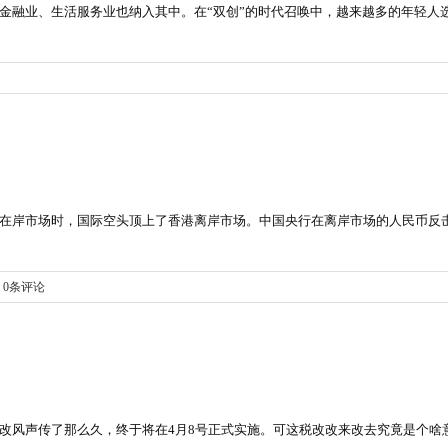
业、金融业、生活服务业也纳入其中。在“双创”的时代召唤中，越来越多的年轻
在岸市场时，国际空头顶上了香港离岸市场。中国央行在离岸市场的人民币反
0条评论
改风声传了那么久，终于将在4月8号正式实施。可这税改改来改去究竟是个啥