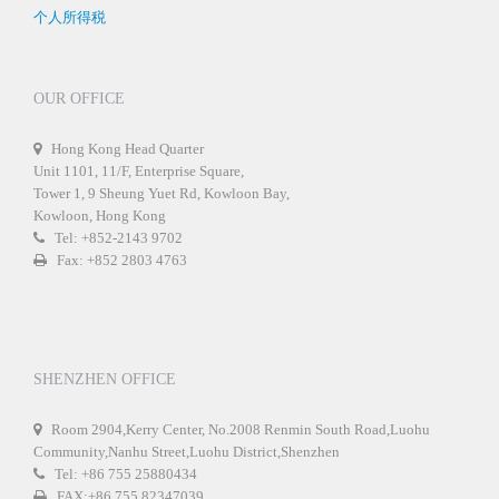
个人所得税
OUR OFFICE
Hong Kong Head Quarter
Unit 1101, 11/F, Enterprise Square,
Tower 1, 9 Sheung Yuet Rd, Kowloon Bay,
Kowloon, Hong Kong
Tel: +852-2143 9702
Fax: +852 2803 4763
SHENZHEN OFFICE
Room 2904,Kerry Center, No.2008 Renmin South Road,Luohu
Community,Nanhu Street,Luohu District,Shenzhen
Tel: +86 755 25880434
FAX:+86 755 82347039