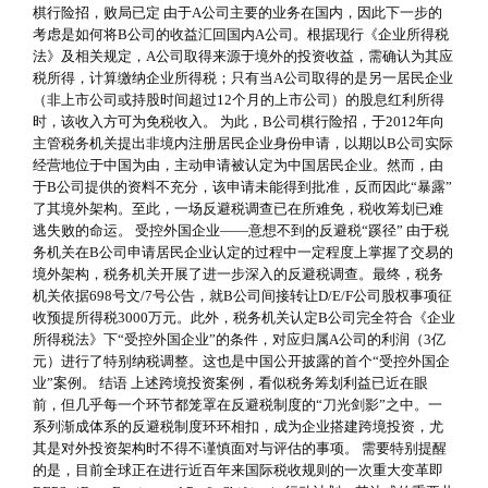
棋行险招，败局已定 由于A公司主要的业务在国内，因此下一步的
考虑是如何将B公司的收益汇回国内A公司。根据现行《企业所得税
法》及相关规定，A公司取得来源于境外的投资收益，需确认为其应
税所得，计算缴纳企业所得税；只有当A公司取得的是另一居民企业
（非上市公司或持股时间超过12个月的上市公司）的股息红利所得
时，该收入方可为免税收入。 为此，B公司棋行险招，于2012年向
主管税务机关提出非境内注册居民企业身份申请，以期以B公司实际
经营地位于中国为由，主动申请被认定为中国居民企业。然而，由
于B公司提供的资料不充分，该申请未能得到批准，反而因此“暴露”
了其境外架构。至此，一场反避税调查已在所难免，税收筹划已难
逃失败的命运。 受控外国企业——意想不到的反避税“蹊径” 由于税
务机关在B公司申请居民企业认定的过程中一定程度上掌握了交易的
境外架构，税务机关开展了进一步深入的反避税调查。最终，税务
机关依据698号文/7号公告，就B公司间接转让D/E/F公司股权事项征
收预提所得税3000万元。此外，税务机关认定B公司完全符合《企业
所得税法》下“受控外国企业”的条件，对应归属A公司的利润（3亿
元）进行了特别纳税调整。这也是中国公开披露的首个“受控外国企
业”案例。 结语 上述跨境投资案例，看似税务筹划利益已近在眼
前，但几乎每一个环节都笼罩在反避税制度的“刀光剑影”之中。一
系列渐成体系的反避税制度环环相扣，成为企业搭建跨境投资，尤
其是对外投资架构时不得不谨慎面对与评估的事项。 需要特别提醒
的是，目前全球正在进行近百年来国际税收规则的一次重大变革即