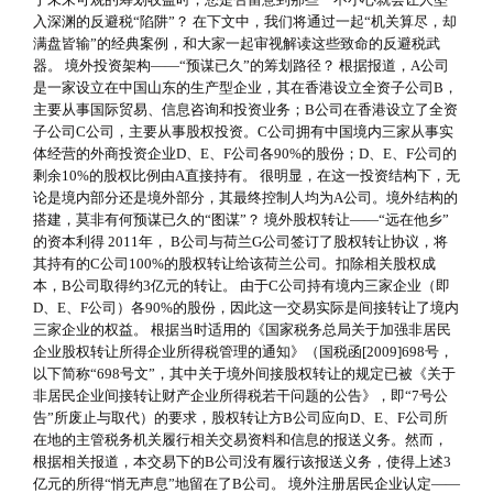
入深渊的反避税“陷阱”？ 在下文中，我们将通过一起“机关算尽，却
满盘皆输”的经典案例，和大家一起审视解读这些致命的反避税武
器。 境外投资架构——“预谋已久”的筹划路径？ 根据报道，A公司
是一家设立在中国山东的生产型企业，其在香港设立全资子公司B，
主要从事国际贸易、信息咨询和投资业务；B公司在香港设立了全资
子公司C公司，主要从事股权投资。C公司拥有中国境内三家从事实
体经营的外商投资企业D、E、F公司各90%的股份；D、E、F公司的
剩余10%的股权比例由A直接持有。 很明显，在这一投资结构下，无
论是境内部分还是境外部分，其最终控制人均为A公司。境外结构的
搭建，莫非有何预谋已久的“图谋”？ 境外股权转让——“远在他乡”
的资本利得 2011年， B公司与荷兰G公司签订了股权转让协议，将
其持有的C公司100%的股权转让给该荷兰公司。扣除相关股权成
本，B公司取得约3亿元的转让。 由于C公司持有境内三家企业（即
D、E、F公司）各90%的股份，因此这一交易实际是间接转让了境内
三家企业的权益。 根据当时适用的《国家税务总局关于加强非居民
企业股权转让所得企业所得税管理的通知》（国税函[2009]698号，
以下简称“698号文”，其中关于境外间接股权转让的规定已被《关于
非居民企业间接转让财产企业所得税若干问题的公告》，即“7号公
告”所废止与取代）的要求，股权转让方B公司应向D、E、F公司所
在地的主管税务机关履行相关交易资料和信息的报送义务。然而，
根据相关报道，本交易下的B公司没有履行该报送义务，使得上述3
亿元的所得“悄无声息”地留在了B公司。 境外注册居民企业认定——