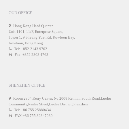
OUR OFFICE
Hong Kong Head Quarter
Unit 1101, 11/F, Enterprise Square,
Tower 1, 9 Sheung Yuet Rd, Kowloon Bay,
Kowloon, Hong Kong
Tel: +852-2143 9702
Fax: +852 2803 4763
SHENZHEN OFFICE
Room 2904,Kerry Center, No.2008 Renmin South Road,Luohu
Community,Nanhu Street,Luohu District,Shenzhen
Tel: +86 755 25880434
FAX:+86 755 82347039