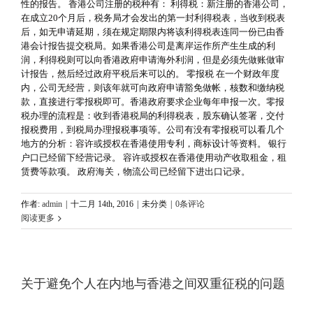
性的报告。 香港公司注册的税种有： 利得税：新注册的香港公司，
在成立20个月后，税务局才会发出的第一封利得税表，当收到税表
后，如无申请延期，须在规定期限内将该利得税表连同一份已由香
港会计报告提交税局。如果香港公司是离岸运作所产生生成的利
润，利得税则可以向香港政府申请海外利润，但是必须先做账做审
计报告，然后经过政府平税后来可以的。 零报税 在一个财政年度
内，公司无经营，则该年就可向政府申请豁免做帐，核数和缴纳税
款，直接进行零报税即可。香港政府要求企业每年申报一次。零报
税办理的流程是：收到香港税局的利得税表，股东确认签署，交付
报税费用，到税局办理报税事项等。公司有没有零报税可以看几个
地方的分析：容许或授权在香港使用专利，商标设计等资料。 银行
户口已经留下经营记录。 容许或授权在香港使用动产收取租金，租
赁费等款项。 政府海关，物流公司已经留下进出口记录。
作者:
admin
|
十二月 14th, 2016
|
未分类
|
0条评论
阅读更多
关于避免个人在内地与香港之间双重征税的问题