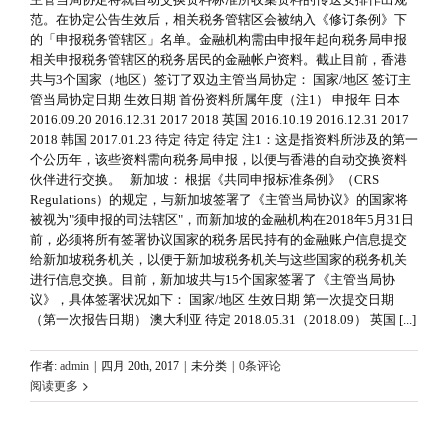
范。在协定公告生效后，相关税务管辖区会被纳入《修订条例》下
的「申报税务管辖区」名单。金融机构需由申报年起向税务局申报
相关申报税务管辖区的税务居民的金融帐户资料。截止目前，香港
共与3个国家（地区）签订了双边主管当局协定： 国家/地区 签订主
管当局协定日期 生效日期 首份资料所属年度（注1） 申报年 日本
2016.09.20 2016.12.31 2017 2018 英国 2016.10.19 2016.12.31 2017
2018 韩国 2017.01.23 待定 待定 待定 注1：这是指资料所涉及的第一
个公历年，该些资料需向税务局申报，以便与香港的自动交换资料
伙伴进行交换。 新加坡： 根据《共同申报标准条例》（CRS
Regulations）的规定，与新加坡签署了《主管当局协议》的国家将
被视为"须申报的司法辖区"，而新加坡的金融机构在2018年5月31日
前，必须将所有签署协议国家的税务居民持有的金融账户信息提交
给新加坡税务机关，以便于新加坡税务机关与这些国家的税务机关
进行信息交换。目前，新加坡共与15个国家签署了《主管当局协
议》，具体签署状况如下： 国家/地区 生效日期 第一次提交日期
（第一次报告日期） 澳大利亚 待定 2018.05.31（2018.09） 英国 [...]
作者:
admin
|
四月 20th, 2017
|
未分类
|
0条评论
阅读更多