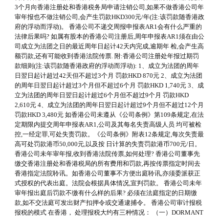
3个月向香港注册处和香港税务局申请注销公司,如果不做香港公司年
审年报也不做注销公司,会产生罚款HKD300元/年(注:该罚款随香港政
府的浮动而浮动)。 香港公司不递交周报申报表AR1会有什么严重的
法律后果吗? 如属有股本的香港公司注册后,周年申报表AR1须在由公
司成立为法团之日的最近周年日起计42天内完成,逾期年 检,会产生高
额罚款,还有可能收到香港法院传票. 附:香港公司注册处年报过期罚
款细则(注:该罚款随香港政府的浮动而浮动): 1、成立为法团的周年
日翌日起计超过42天但不超过3个月 罚款HKD 870元 2、成立为法团
的周年日翌日起计超过3个月但不超过6个月 罚款HKD 1,740元 3、成
立为法团的周年日翌日起计超过6个月但不超过9个月 罚款HKD
2,610元 4、成立为法团的周年日翌日起计超过9个月但不超过12个月
罚款HKD 3,480元 如香港公司未遵从《公司条例》第109条规定,在法
定期限内提交周年申报表AR1,公司及其每名失责高级人员 均可被检
控,一经定罪,可处失责罚款。《公司条例》附表12条规定,每次失责最
高可处罚款港币50,000元,以及按 日计算的失责罚款港币700元/日。
香港公司未年审年报,收到香港法院传票,如何处理? 香港公司董事先
缴交香港注册处和香港税局的所有费用和罚款,再按传票指定时间去
香港指定法院聆讯。如香港公司董事不方便出庭聆讯,亦须委派获正
式授权的代表出庭。法院会根据具体情况,宣判罚款。 香港公司未年
审年报出庭后罚款不缴有什么样的后果? 必须在法庭指定的日期缴
款,如不交法庭可发出财产扣押令或交通逮捕令。 香港公司审计报税
报税的模式 在香港， 处理报税大约有三种情况： （一）DORMANT