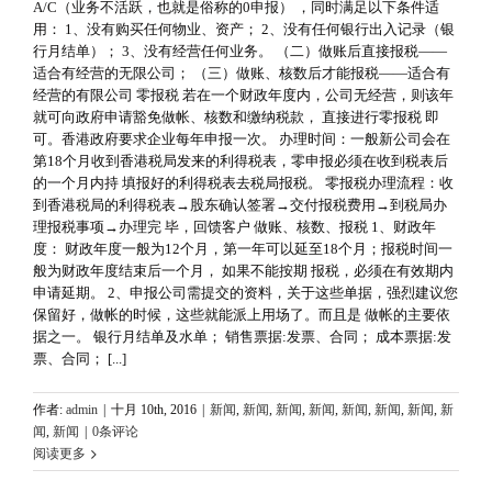
A/C（业务不活跃，也就是俗称的0申报） ，同时满足以下条件适
用： 1、没有购买任何物业、资产； 2、没有任何银行出入记录（银
行月结单）； 3、没有经营任何业务。 （二）做账后直接报税——
适合有经营的无限公司； （三）做账、核数后才能报税——适合有
经营的有限公司 零报税 若在一个财政年度内，公司无经营，则该年
就可向政府申请豁免做帐、核数和缴纳税款， 直接进行零报税 即
可。香港政府要求企业每年申报一次。 办理时间：一般新公司会在
第18个月收到香港税局发来的利得税表，零申报必须在收到税表后
的一个月内持 填报好的利得税表去税局报税。 零报税办理流程：收
到香港税局的利得税表→股东确认签署→交付报税费用→到税局办
理报税事项→办理完 毕，回馈客户 做账、核数、报税 1、财政年
度： 财政年度一般为12个月，第一年可以延至18个月；报税时间一
般为财政年度结束后一个月， 如果不能按期 报税，必须在有效期内
申请延期。 2、申报公司需提交的资料，关于这些单据，强烈建议您
保留好，做帐的时候，这些就能派上用场了。而且是 做帐的主要依
据之一。 银行月结单及水单； 销售票据:发票、合同； 成本票据:发
票、合同； [...]
作者:
admin
|
十月 10th, 2016
|
新闻
,
新闻
,
新闻
,
新闻
,
新闻
,
新闻
,
新闻
,
新
闻
,
新闻
|
0条评论
阅读更多