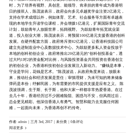
时，为了培养有视野、具创意、能领导、肯承担的青年成为香港明
日的接班人，陈茂波表示，政府会向多元卓越奖学金注资2亿港元，
支持在学术成绩以外，例如体育、艺术、社会服务等方面有卓越表
现的本地学生升读学位课程，并会增拨1亿港元，扩展国际青年交流
计划，鼓励青年人放眼世界，拓阔视野。 为鼓励青年拓宽就业渠
道，投入创业大潮，陈茂波表示，将预留100亿港元支援香港的创科
发展。在硬件配套方面，政府将斥资82亿港元，让香港科技园公司
建立先进制造业中心及数据技术中心。为鼓励更多私人资金投放于
本地的创科初创企业，政府将推出20亿港元的“创科创投基金”，透
过大约1对2的资金配对比例，与风险投资基金共同投资在香港创立
的初创企业，为香港科技初创企业发展注入新动力。 “赚钱是本事，
守业是学问，花钱是艺术。”陈茂波说，从政府角度来说，放眼未
来，推动社会和经济发展是责任；审慎理财，为未可知的将来储备
弹药是本份；纾解民困，为有需要的市民提供支援是应有之义。 陈
茂波强调，生于斯、长于斯，他和大家一样都非常热爱香港。在过
去几十年，香港经历过不少困难险阻、困惑与不安，但风雨过后，
总会更见精彩。他深信香港人有勇气、智慧和能力去克服任何困
难，一起面向未来，为香港再创不朽传奇。
作者:
admin
|
三月 3rd, 2017
|
未分类
|
0条评论
阅读更多