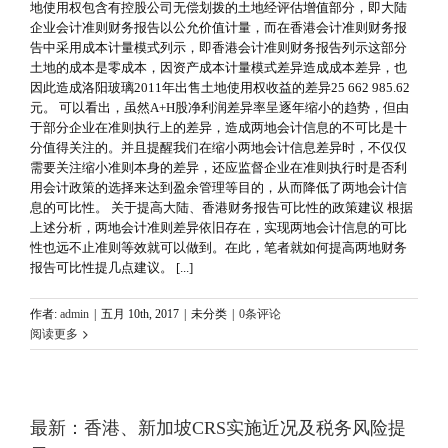
地使用权包含有控股公司无偿划拨的土地经评估增值部分，即大陆
企业会计准则财务报告以公允价值计量，而在香港会计准则财务报
告中采用成本计量模式列示，即香港会计准则财务报告列示这部分
土地的成本是零成本，因资产成本计量模式差异造成成本差异，也
因此造成洛阳玻璃2011年出售土地使用权收益的差异25 662 985.62
元。 可以看出，虽然A+H股净利润差异率呈逐年缩小的趋势，但由
于部分企业在准则执行上的差异，造成两地会计信息的不可比是十
分值得关注的。并且提醒我们在缩小两地会计信息差异时，不仅仅
需要关注缩小准则本身的差异，还应监督企业在准则执行时是否利
用会计政策的选择来达到盈余管理等目的，从而降低了两地会计信
息的可比性。 关于提高大陆、香港财务报告可比性的政策建议 根据
上述分析，两地会计准则差异依旧存在，实现两地会计信息的可比
性也远不止准则等效就可以做到。在此，笔者就如何提高两地财务
报告可比性提几点建议。 [...]
作者:
admin
|
五月 10th, 2017
|
未分类
|
0条评论
阅读更多
最新：香港、新加坡CRS实施近况及税务风险提