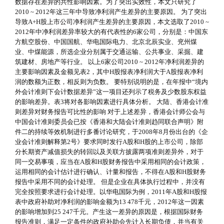
数据存在差异的共性影响因素。为了突出实效性，本文只研究了
2010 ~ 2012年这三年中导致净利润产生差异的主要原因。 为了突出
导致A+H股上市公司净利润产生差异的主要原因，本文选取了2010 ~
2012年中净利润差异率较大的有代表性的6家公司，分别是：中国东
方航空股份、中国国航、华电国际电力、北京北辰实业、兖州煤
业、中煤能源，所选企业分别属于交通运输、公共事业、采掘、建
筑建材、房地产等行业。 以上6家公司2010 ~ 2012年净利润差异的
主要影响因素及金额见表2，其中H股报表净利润大于A股报表净利
润的数额为正数，相反则为负数。 要特别说明的是，在年报中“境内
外会计准则下会计数据差异”这一项目还列示了税务及少数股东权益
的影响差异。表3将对各影响因素进行具体分析。 大陆、香港会计准
则差异对财务报告可比性的影响 对于上述差异，香港会计师公会与
中国会计准则委员会已按《香港和大陆会计准则趋同联合声明》附
件二的持续等效机制进行多番讨论研究，于2008年8月份出台的《企
业会计准则解释第2号》要求同时发行A股和H股的上市公司，除部
分长期资产减值损失的转回以及关联方披露两项准则差异外，对于
同一交易事项，应当在A股和H股财务报告中采用相同的会计政策，
运用相同的会计估计进行确认、计量和报告，不得在A股和H股财务
报告中采用不同的会计处理。 但是企业在具体执行过程中，并没有
完全按照要求进行会计处理。以华电国际为例，2011年A股和H股报
表中政府补助对净利润的影响金额为13 478千元，2012年这一因素
的影响增加到25 247千元。产生这一差异的原因是，根据国际财务
报告准则，满足一定条件的政府补助会先计入长期负债，并当有关