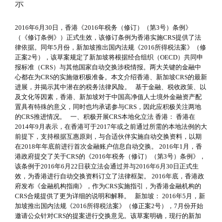
示
2016年6月30日，香港《2016年税务（修订）（第3号）条例》
（《修订条例》）正式生效，该修订条例为香港实施CRS提供了法
律依据。同年5月份，新加坡推出国内法规《2016所得税法案》（修
正案2号），该草案规定了新加坡将根据经合组织（OECD）共同申
报标准（CRS）与其他国家自动交换涉税情报。两大关键的金融中
心都在为CRS的实施做积极准备。本文介绍香港、新加坡CRS的最新
进展，并揭示其中潜在的税务法律风险。 基于金融、税收政策、以
及文化等因素，香港、新加坡对于中国高净值人士境外金融资产配
置具有特殊的意义，同时也均承诺参与CRS，因此应积极关注两地
的CRS推进情况。 一、积极开展CRS本地化立法 香港： 香港在
2014年9月表示，在香港可于2017年或之前通过所需的本地法例的大
前提下，支持根据互惠原则，与合适伙伴实施自动交换资料，以期
在2018年年底前进行首次金融账户信息自动交换。 2016年1月，香
港政府提交了关于CRS的《2016年税务（修订）（第3号）条例》，
该条例于2016年6月22日获立法会通过并与2016年6月30日正式生
效，为香港进行自动交换资料订立了法律框架。 2016年底，香港政
府发布《金融机构指南》，作为CRS实施指引，为香港金融机构的
CRS合规提供了更为详细的说明和解释。 新加坡： 2016年5月，新
加坡推出国内法规《2016所得税法案》（修正案2号），7月份开始
邀请公众针对CRS的提案进行交换意见。该草案明确，现行的新加