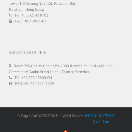
Tower 1, 9 Sheung Yuet Rd, Kowloon Bay,
Kowloon, Hong Kong
Tel: +852-2143 9702
Fax: +852 2803 4763
SHENZHEN OFFICE
Room 2904,Kerry Center, No.2008 Renmin South Road,Luohu
Community,Nanhu Street,Luohu District,Shenzhen
Tel: +86 755 25880434
FAX:+86 755 82347039
© Copyright(C)1993-2019 Uni-World Services
粤ICP备10047501号
Useful Link