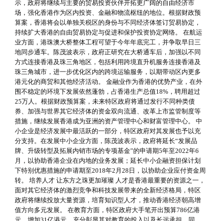
示，政府将继续与主要的贸易投资伙伴开拓更广阔的自由经济市
场，强化香港作为区内投资、金融和物流枢纽的地位。根据财政预
算案，香港将会以单独关税区的身份与不同经济体签订贸易协定，
持续扩大香港的自由贸易协定与促进和保护投资协定网络。 在航运
业方面，港珠澳大桥整体工程可望于今年年底完工，并争取早日三
地同步通车。陈茂波表示，政府正研究在大桥通车后，加强以不同
方式连接香港及珠三角地区，包括利用跨境直升机服务连接香港及
珠三角城市，进一步优化区内的跨境运输服务，以期带动区内更多
港元化的商贸和其他经济活动。 金融业作为香港的优势产业，在外
围不稳定的环境下发展依然蓬勃，占香港生产总值18%，聘用超过
25万人。根据财政预算案，未来特区政府将通过发行不同种类债
券、加强与世界其它经济体的资金双向流通、改革上市监管制度等
措施，继续发展香港成为亚洲的资产管理中心和财富管理中心。 中
小企业是经济发展中最活跃的一部分，特区政府对其发展也予以充
分支持。在发展中小企业方面，陈茂波表示，政府将延长“发展品
牌、升级转型及拓展内销市场的专项基金”的申请期5年至2022年6
月，以协助香港企业在内地的业务发展；延长中小企融资担保计划
下特别优惠措施的申请期至2018年2月28日，以协助企业应付资金周
转。 培养人才 让东方之珠更加璀璨 人才是香港最重要的资源之一，
面对其它经济体的激烈竞争和科技发展带来的全新经济格局，特区
政府将继续投放大量资源，培育知识型人才，推动香港经济朝高增
值方向多元发展。 在教育方面，特区政府大手笔开出预算786亿港
元，增加31亿港元，充分彰显其对教育的投入以及长远承担。同