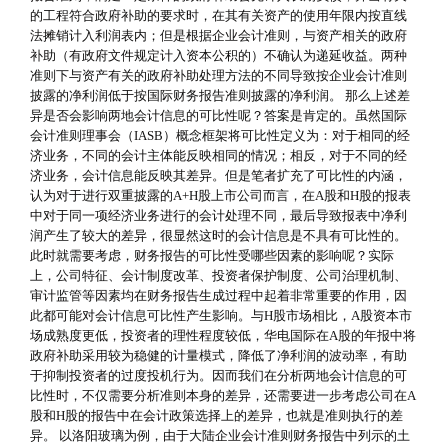
的工程符合政府补助的要求时，在其有关资产的使用年限内按直线
法摊销计入利润表内；但是根据企业会计准则，与资产相关的政府
补助（有政府文件规定计入资本公积的）不确认为递延收益。两种
准则下与资产有关的政府补助处理方法的不同导致按企业会计准则
披露的净利润低于按国际财务报告准则披露的净利润。 那么上述差
异是否会影响两地会计信息的可比性呢？答案是肯定的。虽然国际
会计准则理事会（IASB）概念框架将可比性定义为：对于相同的经
济业务，不同的会计主体能反映相同的情况；相反，对于不同的经
济业务，会计信息能反映其差异。但是笔者扩充了可比性的内涵，
认为对于进行双重披露的A+H股上市公司而言，在A股和H股的报表
中对于同一项经济业务进行的会计处理不同，最后导致报表中净利
润产生了较大的差异，很显然这时的会计信息是不具有可比性的。
此时就需要考虑，财务报告的可比性受哪些因素的影响呢？实际
上，公司特征、会计制度改革、投资者保护制度、公司治理机制、
审计监管等因素均在财务报告生成过程中起着非常重要的作用，因
此都可能对会计信息可比性产生影响。与H股市场相比，A股资本市
场成熟度更低，投资者的理性程度较低，华电国际在A股的年报中将
政府补助采用较为稳健的计量模式，降低了净利润的波动率，有助
于抑制投资者的过度投机行为。因而我们在分析两地会计信息的可
比性时，不仅需要分析准则本身的差异，还需要进一步考虑公司在A
股和H股的报告中在会计政策选择上的差异，也就是准则执行的差
异。 以洛阳玻璃为例，由于大陆企业会计准则财务报告中列示的土