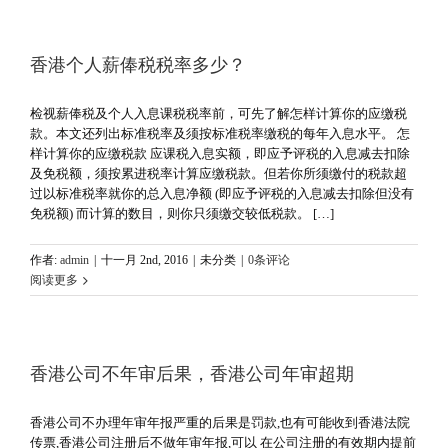
香港个人薪俸税税率多少？
检视薪俸税及个人入息课税税率前，可先了解怎样计算你的应缴税
款。本文还列出标准税率及须按标准税率缴税的每年入息水平。 怎
样计算你的应缴税款 应课税入息实额，即应予评税的入息减去扣除
及免税额，须按累进税率计算应缴税款。但若你所须缴付的税款超
过以标准税率就你的总入息净额 (即应予评税的入息减去扣除但没有
免税额) 而计算的数目，则你只须缴交较低税款。 […]
作者:
admin
|
十一月 2nd, 2016
|
未分类
|
0条评论
阅读更多
香港公司不年审后果，香港公司年审超期
香港公司不办理年审年报严重的后果是罚款,也有可能收到香港法院
传票,香港公司注册后不做年审年报,可以 在公司注册的有效期内提前