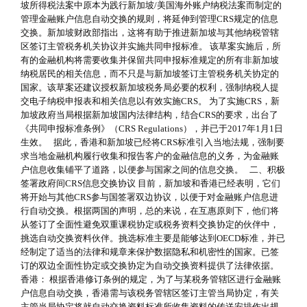
坡所得税法案中原本为践行新加坡/美国海外账户纳税法案而制定的
管理金融账户信息自动交换的规则，将延伸到管理CRS规定的信息
交换。新加坡财政部指出，这将有助于推进新加坡与其他纳税管辖
区签订主管税务机关协议并实施共同申报标准。 该草案实施后，所
有的金融机构将需要收集并保留共同申报标准规定的所有非新加坡
纳税居民的相关信息，而不只是与新加坡签订主管税务机关协定的
国家。该草案还建议授权新加坡税务局必要的权利，强制纳税人提
交电子纳税申报表和相关信息以有效实施CRS。 为了实施CRS，新
加坡政府当局根据新加坡国内法律结构，结合CRS的要求，出台了
《共同申报标准条例》（CRS Regulations），并已于2017年1月1日
生效。 据此，香港和新加坡已经将CRS标准引入当地法规，强制要
求当地金融机构履行收集和报告客户的金融信息的义务，为金融账
户信息收集铺平了道路，以便参与国家之间的信息交换。 二、积极
签署政府间CRS信息交换协议 目前，新加坡和香港已经表明，它们
将开始与其他CRS参与国签署双边协议，以便于对金融账户信息进
行自动交换。根据两国的声明，总的来说，在互惠原则下，他们将
从签订了全面性避免双重课税协定或税务资料交换协定的伙伴中，
挑选自动交换资料伙伴。挑选标准主要是能够达到OECD标准，并已
经制定了适当的法律和规章来保护数据隐私和机密性的国家。已签
订的双边全面性协定或交换协定为自动交换资料提供了法律依据。
香港： 根据香港修订条例的规定，为了与某税务管辖区进行金融账
户信息自动交换，香港需与该税务管辖区签订主管当局协定，有关
主管当局协定将就自动交换资料标准所收集资料的传送安排作出规