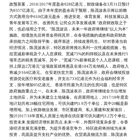
政预算案，2016/2017年度盈余928亿港元，财政储备在3月31日预计
为9357亿港元。由于本年度的盈余高于预期，陈茂波表示将以前瞻
方式善用当中610亿港元盈余，推进安老、体育发展、科技发展以及
青年发展等工作。 改善民生 让民众共享发展成果 “政府财政取之于
民，也必须用之于民。”陈茂波说，未来一年政府将继续“以人为本”
施政。按缓急先后将资金用得其所，在各项措施的成效和政府财政
承担能力之间取得平衡，循序渐进，持续改善民生。 针对香港当前
经济情况，陈茂波表示，特区政府将推出系列一次性减税措施，包
括宽减薪俸税及个人入息课税、宽减75%的利得税以及在未来推行5
项常态的税务宽减等。其中，“宽减75%薪俸税及个人入息课税，维
持上限达2万港元”这项政策就将惠及全港184万名纳税人，政府收入
将减少164亿港元。 在安老扶贫方面，陈茂波表示，政府会继续投放
资源优化医疗和安老服务，并支出733亿港元作为社会福利经常开
支，按年增加95亿港元。 香港市民最为关注的住房问题，也是特区
政府施政重点之一。在未来，陈茂波表示，政府将继续全方位增加
土地供应，并为未来建立土地储备。在房屋用地上，2017/18年度卖
地计划共有28幅住宅用地，可供兴建约1.9万个单位，其中20幅是新
增用地。加上铁路物业发展、市区重建局、私人重建和发展项目，
预计2017/18年度私人房屋土地潜在供应量可供兴建约3.2万个单位。
投资未来 发掘经济增长新亮点 未来一年，外围环境复杂多变，令香
港经济发展充满变数。为提升香港竞争力，特区政府将持续为未来
投资，巩固及提升支柱产业的优势。 在贸易及物流方面，陈茂波表