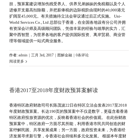
担，预算案建议增加伤残受养人、供养兄弟姊妹的免税额以及个人
进修开支最高扣除额，并把薪俸税的边际税阶由现时的40,000港元
扩阔至45,000元。有关措施待立法会审议通过后正式实施。 Uni-
World Services Co., Ltd 总部位于香港，在全国各地设有分公司并拥
有资深会计师及高级顾问团队，凭借丰富的经验与雄厚的实力，汇
聚中西智慧，为世界各地的客户提供国际投资、离岸贸易、商业管
理等领域提供一站式商业服务。
作者:
admin
|
三月 3rd, 2017
|
图解金融
|
0条评论
阅读更多
香港2017至2018年度财政预算案解读
香港特区政府财政司司长陈茂波22日在特区立法会发表2017至2018
年度财政预算案。长达190页的预算案中不仅是数字，更蕴含着香港
特区政府投放资源的优次，反映着香港社会的价值观。 在此份财政
预算案中，特区政府一方面尽其所能，利用香港市民共同创造的财
富纾解民困、共享发展成果；另一方面，政府投资未来，为香港经
济发展寻求新引擎，令香港社会持续和多元化发展。 根据本年度财