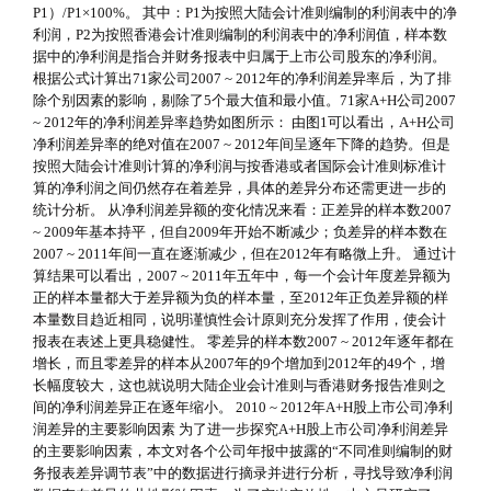
P1）/P1×100%。 其中：P1为按照大陆会计准则编制的利润表中的净
利润，P2为按照香港会计准则编制的利润表中的净利润值，样本数
据中的净利润是指合并财务报表中归属于上市公司股东的净利润。
根据公式计算出71家公司2007 ~ 2012年的净利润差异率后，为了排
除个别因素的影响，剔除了5个最大值和最小值。71家A+H公司2007
~ 2012年的净利润差异率趋势如图所示： 由图1可以看出，A+H公司
净利润差异率的绝对值在2007 ~ 2012年间呈逐年下降的趋势。但是
按照大陆会计准则计算的净利润与按香港或者国际会计准则标准计
算的净利润之间仍然存在着差异，具体的差异分布还需更进一步的
统计分析。 从净利润差异额的变化情况来看：正差异的样本数2007
~ 2009年基本持平，但自2009年开始不断减少；负差异的样本数在
2007 ~ 2011年间一直在逐渐减少，但在2012年有略微上升。 通过计
算结果可以看出，2007 ~ 2011年五年中，每一个会计年度差异额为
正的样本量都大于差异额为负的样本量，至2012年正负差异额的样
本量数目趋近相同，说明谨慎性会计原则充分发挥了作用，使会计
报表在表述上更具稳健性。 零差异的样本数2007 ~ 2012年逐年都在
增长，而且零差异的样本从2007年的9个增加到2012年的49个，增
长幅度较大，这也就说明大陆企业会计准则与香港财务报告准则之
间的净利润差异正在逐年缩小。 2010 ~ 2012年A+H股上市公司净利
润差异的主要影响因素 为了进一步探究A+H股上市公司净利润差异
的主要影响因素，本文对各个公司年报中披露的“不同准则编制的财
务报表差异调节表”中的数据进行摘录并进行分析，寻找导致净利润