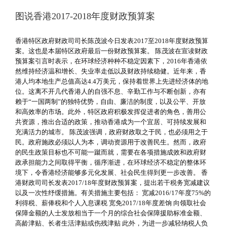
图说香港2017-2018年度财政预算案
香港特区政府财政司司长陈茂波今日发表2017至2018年度财政预算
案。这也是本届特区政府最后一份财政预算案。 陈茂波在宣读财政
预算案引言时表示，在环球经济种种不稳定因素下，2016年香港依
然维持经济温和增长、失业率走低以及财政持续稳健。近年来，香
港人均本地生产总值高达4.4万美元，保持着世界上先进经济体的地
位。这离不开几代香港人的自强不息、辛勤工作与不断创新，亦有
赖于“一国两制”的独特优势，自由、廉洁的制度，以及公平、开放
和高效率的市场。此外，特区政府积极发挥促进者的角色，善用公
共资源，推出合适的政策，推动香港成为一个宜居、可持续发展和
充满活力的城市。 陈茂波强调，政府财政取之于民，也必须用之于
民。政府施政必须以人为本，调动资源用于改善民生。然而，政府
的民生政策目标也不可能一蹴而就，需要在各项措施成效和政府财
政承担能力之间取得平衡，循序渐进，在环球经济不稳定的整体环
境下，令香港经济能够多元化发展、社会民生得到更一步改善。 香
港财政司司长发表2017/18年度财政预算案，提出若干税务宽减建议
以及一次性纾缓措施。有关措施主要包括： 宽减2016/17年度75%的
利得税、薪俸税和个人入息课税 宽免2017/18年度差饷 向领取社会
保障金额的人士发放相当于一个月的综合社会保障援助标准金额、
高龄津贴、长者生活津贴或伤残津贴 此外，为进一步减轻纳税人负