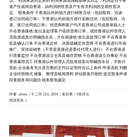
负。 利润来源判定原则 利润来源地须根据事实而定，利润是否于香
港产生或得自香港，由利润的性质及产生有关利润的交易性质决
定。 豁免条件 于香港以外的地方进行销售活动（包括取得、洽谈、
签订合同或订单） 于香港以外的地方进行采购活动（包括取得、洽
谈、签订合同或订单） 供货商和客户均不是香港公司或香港籍人士
不在香港接收/发出及处理客户或供货商订单，或经香港以外管理人
员批准或发出明确指令后，才在港接收/发出及处理订单 不在香港审
批及确认订单 不在香港定价、决策或确定供货商 不在香港进行市场
推广、宣传或销售（不管是直接还是委任代理人进行） 不在香港进
行质量监控 不在香港设立仓库及储存货物 不在香港设立办事处 不在
香港雇用员工 经香港以外管理人员批准或发出明确指令后，才收付
货款 企业备有充分及完整的文件以证明符合以上条件 申请流程 判断
企业经营模式 搜集、整理及检阅资料 评估豁免可能性 提交豁免申请
回复税务局问题信 税务豁免裁定
作者:
admin
|
十二月 21st, 2016
|
未分类
|
0条评论
阅读更多