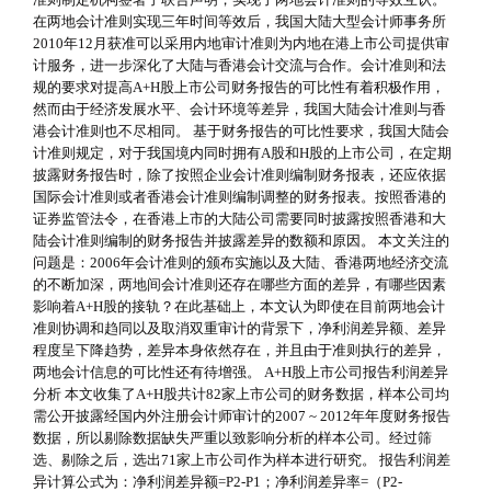
在两地会计准则实现三年时间等效后，我国大陆大型会计师事务所
2010年12月获准可以采用内地审计准则为内地在港上市公司提供审
计服务，进一步深化了大陆与香港会计交流与合作。会计准则和法
规的要求对提高A+H股上市公司财务报告的可比性有着积极作用，
然而由于经济发展水平、会计环境等差异，我国大陆会计准则与香
港会计准则也不尽相同。 基于财务报告的可比性要求，我国大陆会
计准则规定，对于我国境内同时拥有A股和H股的上市公司，在定期
披露财务报告时，除了按照企业会计准则编制财务报表，还应依据
国际会计准则或者香港会计准则编制调整的财务报表。按照香港的
证券监管法令，在香港上市的大陆公司需要同时披露按照香港和大
陆会计准则编制的财务报告并披露差异的数额和原因。 本文关注的
问题是：2006年会计准则的颁布实施以及大陆、香港两地经济交流
的不断加深，两地间会计准则还存在哪些方面的差异，有哪些因素
影响着A+H股的接轨？在此基础上，本文认为即使在目前两地会计
准则协调和趋同以及取消双重审计的背景下，净利润差异额、差异
程度呈下降趋势，差异本身依然存在，并且由于准则执行的差异，
两地会计信息的可比性还有待增强。 A+H股上市公司报告利润差异
分析 本文收集了A+H股共计82家上市公司的财务数据，样本公司均
需公开披露经国内外注册会计师审计的2007 ~ 2012年年度财务报告
数据，所以剔除数据缺失严重以致影响分析的样本公司。经过筛
选、剔除之后，选出71家上市公司作为样本进行研究。 报告利润差
异计算公式为：净利润差异额=P2-P1；净利润差异率=（P2-