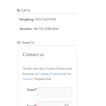
Call Us
HongKong:
+852-2143 9702
Shenzhen:
+86 755-2588 0434
Email Us
Contact us
We have more than 23 years of Professional 
Experience in 
Company Formation
 and 
Tax 
Advisory
.
*
Required field
Name