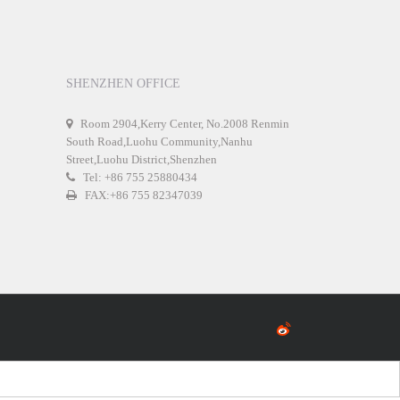
SHENZHEN OFFICE
Room 2904,Kerry Center, No.2008 Renmin
South Road,Luohu Community,Nanhu
Street,Luohu District,Shenzhen
Tel: +86 755 25880434
FAX:+86 755 82347039