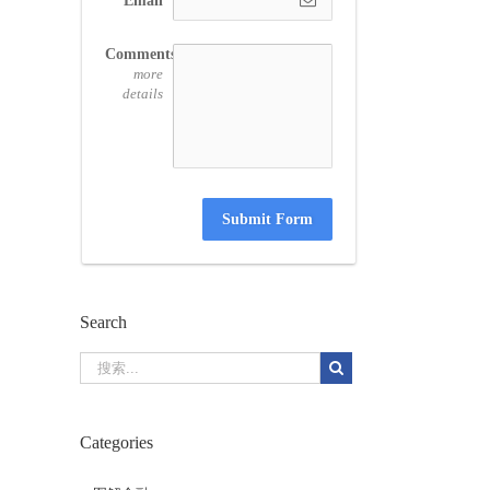
Email
Comments
more
details
Submit Form
Search
Categories