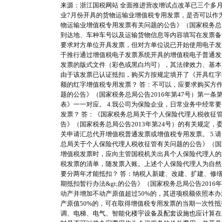
来源：浙江国税网站 全面推进营改增试点改革已三个多月
业7月份开具的货物运输业增值税专用发票，是否可以作
物运输业增值税专用发票有关问题的公告》（国家税务总
到达地、车种车号以及运输货物信息等内容填写在发票备注
要求对方单位开具发票，但对方单位说已开始使用电子发
于推行通过增值税电子发票系统开具的增值税电子普通发
发票的版式文件（彩色或黑白均可），其法律效力、基本
由于该发票已认证抵扣，购买方按规定填开了《开具红字
额的红字增值税专用发票？ 答：不可以，应要求购买方
题的公告》（国家税务总局公告2016年第47号）第
表》一一对应。 4.我公司为保险企业，日常业务中经
发票？ 答：《国家税务总局关于个人保险代理人税收征管
告》（国家税务总局公告2013年第24号）的有关规
关申请汇总代开增值税普通发票或增值税专用发票。 5
总局关于个人保险代理人税收征管有关问题的公告》（国
增值税发票时，应向主管国税机关出具个人保险代理人的
税发票的清单，随发票入账。上述个人保险代理人为自然
要分两年才能抵扣？ 答：纳税人新建、改建、扩建、修缮
期抵扣暂行办法&gt;的公告》（国家税务总局公告201
动产并增加不动产原值超过50%的，其进项税额依照本
产原值50%的，可在取得增值税专用发票的当期一次性
调、电梯、电气、智能化楼宇设备及配套设施也应计算在