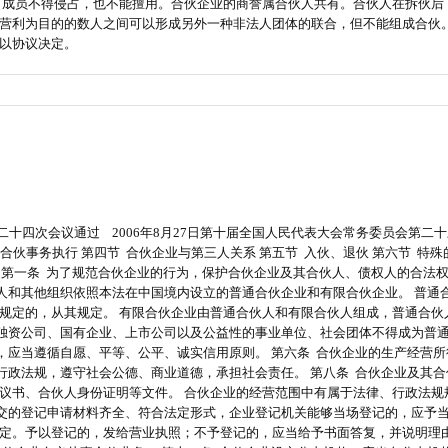
公司成员不得侵占，也不能擅用。合伙企业的商誉属合伙人共有。合伙人在拆伙后，
营利为目的的数人之间可以形成另外一种非法人团体的联合，但不能组成合伙。 
以协议决定。
二十四次会议通过 2006年8月27日第十届全国人民代表大会常务委员会第二十
 合伙事务执行 第四节 合伙企业与第三人关系 第五节 入伙、退伙 第六节 特
总 则 第一条 为了规范合伙企业的行为，保护合伙企业及其合伙人、债权人的合
法人和其他组织依照本法在中国境内设立的普通合伙企业和有限合伙企业。 普通
规定的，从其规定。 有限合伙企业由普通合伙人和有限合伙人组成，普通合伙
有独资公司、国有企业、上市公司以及公益性的事业单位、社会团体不得成为普通
业，应当遵循自愿、平等、公平、诚实信用原则。 第六条 合伙企业的生产经营
行政法规，遵守社会公德、商业道德，承担社会责任。 第八条 合伙企业及其合
议书、合伙人身份证明等文件。 合伙企业的经营范围中有属于法律、行政法规
提交的登记申请材料齐全、符合法定形式，企业登记机关能够当场登记的，应予当
定。予以登记的，发给营业执照；不予登记的，应当给予书面答复，并说明理由