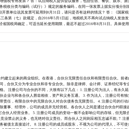
增值税专用发票？ 答：试点纳税人提供会议服务，包括住宿、餐饮、娱乐、旅
务税收分类与编码（试行）》规定的服务编码，在同一张发票上据实分项分别填写
但开票单位说其发票可延用到8月31日，请问是否有这样的情况？ 答：《国家
）第三条第（七）款规定，自2016年5月1日起，地税机关不再向试点纳税人发
况经省国税局确定，可适当延长使用期限，最迟不超过2016年8月31日。具体使用
人之间的合约建立起来的商业组织。在香港，合伙分无限责任合伙和有限责任合伙。前
的不同，合伙又分为专业合伙和非专业合伙。除非是律师、会计师、证券经纪等专业
。 注册公司与合伙的不同，大致有以下几点： 1. 注册公司为法人，有永久延续
企业与和各合伙人唇齿相依，资产和义务互通。 3. 作为法人，注册公司有
带责任，有限合伙中的无限合伙人对合伙债务负无限责任。 4. 注册公司的行
除董事、经理外，公司的成员并无经营权。各合伙人之间是通过合伙合约联接
它合伙人经营业务。 5. 注册公司成员的变动一般不会影响公司的存续，但无
和负竞业禁止的义务，也无绝对信义责任。而合伙人之间则应相互忠诚不欺; 7.
务被债主直接追讨。 8. 注册公司的成员或股东，不视为公司的代理人，不可