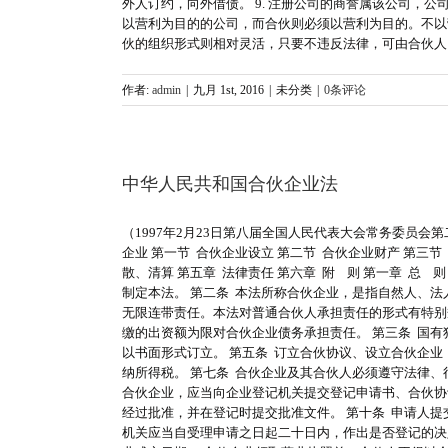
外人订约，向外借债。 9. 注册公司的商誉属该公司，
以营利为目的的公司，而合伙则必须以营利为目的。不以
伙的组织形式则相对灵活，只要不违反法律，可由合伙人
作者:
admin
|
九月 1st, 2016
|
未分类
|
0条评论
中华人民共和国合伙企业法
（1997年2月23日第八届全国人民代表大会常务委员会第
企业 第一节 合伙企业设立 第二节 合伙企业财产 第三节
散、清算 第五章 法律责任 第六章 附 则 第一章 
制定本法。 第二条 本法所称合伙企业，是指自然人、
无限连带责任。本法对普通合伙人承担责任的形式有特别
缴的出资额为限对合伙企业债务承担责任。 第三条 国
以书面形式订立。 第五条 订立合伙协议、设立合伙企
纳所得税。 第七条 合伙企业及其合伙人必须遵守法律、
合伙企业，应当向企业登记机关提交登记申请书、合伙协
经过批准，并在登记时提交批准文件。 第十条 申请人
机关应当自受理申请之日起二十日内，作出是否登记的决