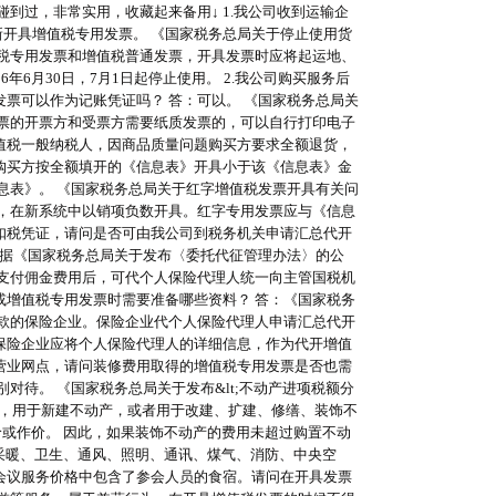
到过，非常实用，收藏起来备用↓ 1.我公司收到运输企
新开具增值税专用发票。 《国家税务总局关于停止使用货
值税专用发票和增值税普通发票，开具发票时应将起运地、
6月30日，7月1日起停止使用。 2.我公司购买服务后
票可以作为记账凭证吗？ 答：可以。 《国家税务总局关
发票的开票方和受票方需要纸质发票的，可以自行打印电子
增值税一般纳税人，因商品质量问题购买方要求全额退货，
购买方按全额填开的《信息表》开具小于该《信息表》金
息表》。 《国家税务总局关于红字增值税发票开具有关问
票，在新系统中以销项负数开具。红字专用发票应与《信息
得扣税凭证，请问是否可由我公司到税务机关申请汇总代开
根据《国家税务总局关于发布〈委托代征管理办法〉的公
人支付佣金费用后，可代个人保险代理人统一向主管国税机
或增值税专用发票时需要准备哪些资料？ 答：《国家税务
税款的保险企业。保险企业代个人保险代理人申请汇总代开
保险企业应将个人保险代理人的详细信息，作为代开增值
为营业网点，请问装修费用取得的增值税专用发票是否也需
待。 《国家税务总局关于发布&lt;不动产进项税额分
筑服务，用于新建不动产，或者用于改建、扩建、修缮、装饰不
价或作价。 因此，如果装饰不动产的费用未超过购置不动
采暖、卫生、通风、照明、通讯、煤气、消防、中央空
，会议服务价格中包含了参会人员的食宿。请问在开具发票