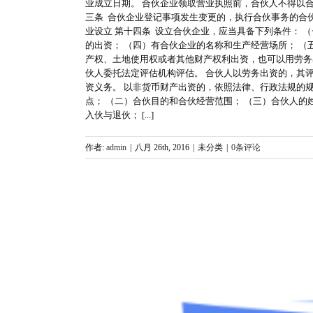
业成立日期。 合伙企业领取营业执照前，合伙人不得以
三条 合伙企业登记事项发生变更的，执行合伙事务的合伙
业设立 第十四条 设立合伙企业，应当具备下列条件： 
的出资； （四）有合伙企业的名称和生产经营场所； （
产权、土地使用权或者其他财产权利出资，也可以用劳务
伙人委托法定评估机构评估。 合伙人以劳务出资的，其
资义务。 以非货币财产出资的，依照法律、行政法规的
点； （二）合伙目的和合伙经营范围； （三）合伙人的
入伙与退伙； [...]
作者:
admin
|
八月 26th, 2016
|
未分类
|
0条评论