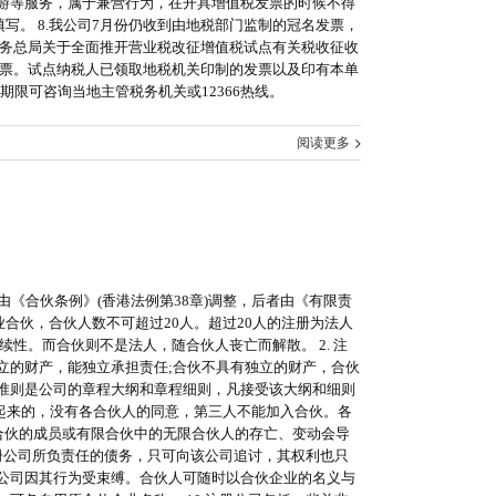
游等服务，属于兼营行为，在开具增值税发票的时候不得
。 8.我公司7月份仍收到由地税部门监制的冠名发票，
税务总局关于全面推开营业税改征增值税试点有关税收征收
放发票。试点纳税人已领取地税机关印制的发票以及印有本单
期限可咨询当地主管税务机关或12366热线。
阅读更多
者由《合伙条例》(香港法例第38章)调整，后者由《有限责
合伙，合伙人数不可超过20人。超过20人的注册为法人
性。而合伙则不是法人，随合伙人丧亡而解散。 2. 注
独立的财产，能独立承担责任;合伙不具有独立的财产，合伙
动准则是公司的章程大纲和章程细则，凡接受该大纲和细则
起来的，没有各合伙人的同意，第三人不能加入合伙。各
限合伙的成员或有限合伙中的无限合伙人的存亡、变动会导
 注册公司所负责任的债务，只可向该公司追讨，其权利也只
使公司因其行为受束缚。合伙人可随时以合伙企业的名义与