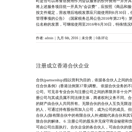
时是否可以将食宿费用作为会议服务的价外费用一并开具
将上述服务项目统一开具为“会议费”，应按照《商品和服
按文件规定，营改增后地税发票应只能使用到6月30日，
管理事项的公告》（国家税务总局公告2016年第23号
位名称的发票，可继续使用至2016年6月30日，特殊情
作者:
admin
|
九月 6th, 2016
|
未分类
|
0条评论
注册成立香港合伙企业
合伙(partnership)指以营利为目的，依据各合伙
任合伙条例》(香港法例第37章)调整。 依据合伙业务
公司。可见非专业合伙与注册公司之间的界限并非十分严格
册公司与其成员属不同法律主体，两者权利义务不同。合伙
的财产由合伙人共同所有。无限合伙的合伙人互负无限连
的人，可通过持有股份而加入公司，成为公司的成员。但
合伙人(除有限合伙中的有限合伙人外)都能代表合伙和其
致合伙的解体。 6. 注册公司的股东并无保守商业秘密
可由公司出面执行。合伙企业的各合伙人，可由合伙的债