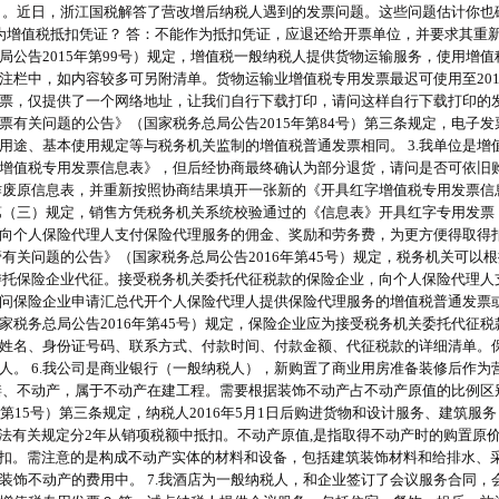
。近日，浙江国税解答了营改增后纳税人遇到的发票问题。这些问题估计你也碰
为增值税抵扣凭证？ 答：不能作为抵扣凭证，应退还给开票单位，并要求其重
局公告2015年第99号）规定，增值税一般纳税人提供货物运输服务，使用增
栏中，如内容较多可另附清单。货物运输业增值税专用发票最迟可使用至2016年
票，仅提供了一个网络地址，让我们自行下载打印，请问这样自行下载打印的发
票有关问题的公告》（国家税务总局公告2015年第84号）第三条规定，电子
用途、基本使用规定等与税务机关监制的增值税普通发票相同。 3.我单位是
增值税专用发票信息表》，但后经协商最终确认为部分退货，请问是否可依旧
作废原信息表，并重新按照协商结果填开一张新的《开具红字增值税专用发票信
一条第（三）规定，销售方凭税务机关系统校验通过的《信息表》开具红字专用发
常要向个人保险代理人支付保险代理服务的佣金、奖励和劳务费，为更方便得取
有关问题的公告》（国家税务总局公告2016年第45号）规定，税务机关可以
定，委托保险企业代征。接受税务机关委托代征税款的保险企业，向个人保险代理
.请问保险企业申请汇总代开个人保险代理人提供保险代理服务的增值税普通发票
家税务总局公告2016年第45号）规定，保险企业应为接受税务机关委托代征
姓名、身份证号码、联系方式、付款时间、付款金额、代征税款的详细清单。
人。 6.我公司是商业银行（一般纳税人），新购置了商业用房准备装修后作
、不动产，属于不动产在建工程。需要根据装饰不动产占不动产原值的比例区别对
6年第15号）第三条规定，纳税人2016年5月1日后购进货物和设计服务、建
办法有关规定分2年从销项税额中抵扣。不动产原值,是指取得不动产时的购置原
抵扣。需注意的是构成不动产实体的材料和设备，包括建筑装饰材料和给排水、
装饰不动产的费用中。 7.我酒店为一般纳税人，和企业签订了会议服务合同