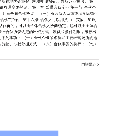
构所在地的企业登记机关申请登记，领取营业执照。 第十
办理变更登记。 第二章 普通合伙企业 第一节 合伙企
二）有书面合伙协议； （三）有合伙人认缴或者实际缴付
合伙”字样。 第十六条 合伙人可以用货币、实物、知识
估作价的，可以由全体合伙人协商确定，也可以由全体合
按照合伙协议约定的出资方式、数额和缴付期限，履行出
明下列事项： （一）合伙企业的名称和主要经营场所的地
润分配、亏损分担方式； （六）合伙事务的执行； （七）
阅读更多