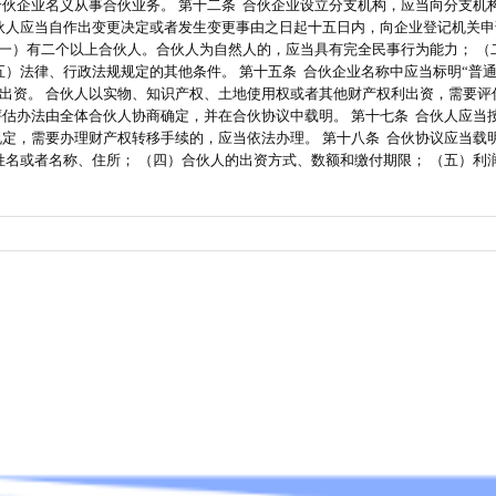
合伙企业名义从事合伙业务。 第十二条 合伙企业设立分支机构，应当向分支机
人应当自作出变更决定或者发生变更事由之日起十五日内，向企业登记机关申请
（一）有二个以上合伙人。合伙人为自然人的，应当具有完全民事行为能力； （
五）法律、行政法规规定的其他条件。 第十五条 合伙企业名称中应当标明“普通
出资。 合伙人以实物、知识产权、土地使用权或者其他财产权利出资，需要评
评估办法由全体合伙人协商确定，并在合伙协议中载明。 第十七条 合伙人应当
规定，需要办理财产权转移手续的，应当依法办理。 第十八条 合伙协议应当载
姓名或者名称、住所； （四）合伙人的出资方式、数额和缴付期限； （五）利