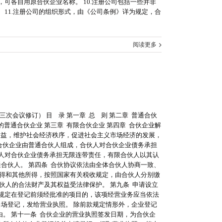
可各自用原合伙企业名称。 10.注册公司包括一些并非
11.注册公司的组织形式，由《公司条例》详为规定，合
阅读更多
三次会议修订） 目 录 第一章 总 则 第二章 普通合伙
殊的普通合伙企业 第三章 有限合伙企业 第四章 合伙企业解
法权益，维护社会经济秩序，促进社会主义市场经济的发展，
合伙企业由普通合伙人组成，合伙人对合伙企业债务承担
人对合伙企业债务承担无限连带责任，有限合伙人以其认
合伙人。 第四条 合伙协议依法由全体合伙人协商一致、
所得和其他所得，按照国家有关税收规定，由合伙人分别缴
伙人的合法财产及其权益受法律保护。 第九条 申请设立
规定在登记前须经批准的项目的，该项经营业务应当依法
场登记，发给营业执照。 除前款规定情形外，企业登记
。 第十一条 合伙企业的营业执照签发日期，为合伙企