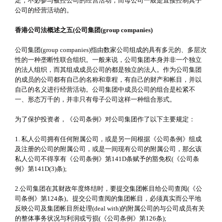
足，不必参与被控公司的经营活动，而母公司一般是直接控制其子
公司的经营活动的。
香港公司法概述之五(公司集团(group companies)
公司集团(group companies)指由数家公司组成的具有多元的、多层次
性的一种垄断性联合组织。一般来说，公司集团本身并非一个独立
的法人组织，而其组成成员公司的都是独立的法人。作为公司集团
的成员的公司都有自己的名称和章程，有自己的财产和帐目，并以
自己的名义进行经营活动。公司集团中成员公司的组合是松紧不
一、形态万千的，并非只有母子公司这样一种组合形式。
为了保护投资者，《公司条例》对公司集团作了以下主要规定：
1. 私人公司拥有任何附属公司，或是另一间根据《公司条例》组成
及注册的公司的附属公司，或是一间现有公司的附属公司，那幺该
私人公司不得享有《公司条例》第141D条赋予的豁免权(《公司条
例》第141D(3)条);
2.公司集团在其财政年度终结时，要提交集团帐目给公司查阅(《公
司条例》第124条)。提交公司查阅的集团帐目，必须真实而公平地
反映公司及集团帐目所处理(deal with)的附属公司的与公司成员有关
的整体事务状况与利润或亏损(《公司条例》第126条);