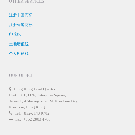
OTHER SERVICES
注册中国商标
注册香港商标
印花税
土地增值税
个人所得税
OUR OFFICE
Hong Kong Head Quarter
Unit 1101, 11/F, Enterprise Square,
Tower 1, 9 Sheung Yuet Rd, Kowloon Bay,
Kowloon, Hong Kong
Tel: +852-2143 9702
Fax: +852 2803 4763