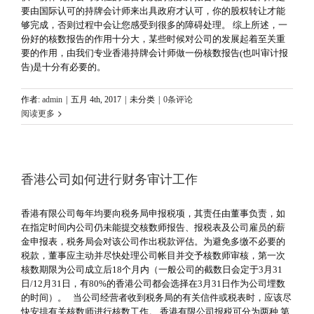
要由国际认可的持牌会计师来出具政府才认可，你的股权转让才能
够完成，否则过程中会让您感受到很多的障碍处理。 综上所述，一
份好的核数报告的作用十分大，某些时候对公司的发展起着至关重
要的作用，由我们专业香港持牌会计师做一份核数报告(也叫审计报
告)是十分有必要的。
作者:
admin
|
五月 4th, 2017
|
未分类
|
0条评论
阅读更多
香港公司如何进行财务审计工作
香港有限公司每年均要向税务局申报税项，其责任由董事负责，如
在指定时间内公司仍未能提交核数师报告、报税表及公司雇员的薪
金申报表，税务局会对该公司作出税款评估。为避免多缴不必要的
税款，董事应主动并尽快处理公司帐目并交予核数师审核，第一次
核数期限为公司成立后18个月内（一般公司的截数日会定于3月31
日/12月31日，有80%的香港公司都会选择在3月31日作为公司埋数
的时间）。 当公司经营者收到税务局的有关信件或税表时，应该尽
快安排有关核数师进行核数工作。 香港有限公司报税可分为两种 第