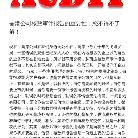
香港公司核数审计报告的重要性，您不得不了
解！
现在，离岸公司在我们身边无处不在，离岸业务近十年的飞速发
展，一些错误的观念已经深入人心，现在内地很多的企业以为自己
的业务不是在香港发生，所以就不用交税，从而连核数师审计报告
都不做，其实这是不对的，问题就在一些代理从一开始误导了企业
的观念。 当然，一些注册代理会解释，审计报告的费用比较高，做
零报税能为客户省钱，也是客户需要离岸公司的目的，但是实际
上，有些事情，不是钱可以解决的，当你需要融资的时候，当你需
要上市的时候，当你需要一份审计报告而没有的时候，不管拿多少
钱去补，耽误的时间都是金钱，耽误的事情也无法挽回。 一间香港
有限公司，无论你在世界任何地方做生意，无论你有没有盈利，都
需要每一年做一分核数师报告向税务局作出交待。交待完之后如果
你的盈利确实是境外所得，无论你的盈利是多少，香港税务局都无
权向你征收利得税。相反，如果你没有向税务局交代，就是一种瞒
税的行为。其实，核数师审计报告的用途除了是向税务局之外，如
果你将来要融资、借贷，核数师报告也是一份最主要的证据，向你