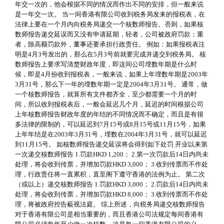
年交一次的，他会根据不同的情况而作出不同的安排，但一般来说
是一年交一次。 当一间香港有限公司收到税务局发来的报税表，在
法律上要在一个月内向税务局递交一个核数师报告。否则，如果核
数师报告递交延误而又没有申请延期，轻者，公司被政府罚款；重
者，除高额罚款外，董事还要承担行政责任。 例如：如果报税表注
明是4月3号发出的，那么在5月3号前就要完成并递交到税务局。 核
数师报告上要求写清楚财政年度，即这间公司埋数年期是什么时
候，即是4月份收到报税表，一般来说，如果上年埋数年期是2003年
3月31号，那么下一年的埋数年期一定是2004年3月31号。 通常，做
一个核数师报告，就算所有文件都齐全，至少都需要一个月的时
间，所以收到报税表后，一般会延迟几个月，延迟的时间根据公司
上年核数师报告财政年度的年结的不同情况而不确定，而且是有很
多法律的限制的，可以延迟到7月15号或8月15号或11月15号，如果
上年年结是在2003年3月31号，埋数在2004年3月31号，就可以延迟
到11月15号。 如核数师报告递交延误将会得到如下处罚 开业以来第
一次递交核数师报告 1.罚款HKD 1,200； 2.第一次罚款后14日内尚未
处理，将会收到传票，并增加罚款HKD 3,000； 3.收到传票而不作处
理，行政责任将一直累积，直至阁下遵守香港的法例为止。 第二次
（或以上）递交核数师报告 1.罚款HKD 3,000； 2.罚款后14日内尚未
处理，将会收到传票，并增加罚款HKD 8,000； 3.收到传票而不作处
理，将被政府控告藐视法庭。 综上所述，向税务局递交核数师报告
对于香港有限公司是相当重要的，而且香港公司法规定每间香港有