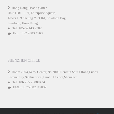
Hong Kong Head Quarter
Unit 1101, 11/F, Enterprise Square,
Tower 1, 9 Sheung Yuet Rd, Kowloon Bay,
Kowloon, Hong Kong
Tel: +852-2143 9702
Fax: +852 2803 4763
SHENZHEN OFFICE
Room 2904,Kerry Center, No.2008 Renmin South Road,Luohu
Community,Nanhu Street,Luohu District,Shenzhen
Tel: +86 755 25880434
FAX:+86 755 82347039