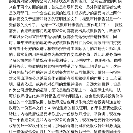
的融资对象说明你公司的财务状况和盈利能力。 公司在运营的时候
来自于两个方面的监督，首先是市场和受众，另外则是管理者也就
是政府部门。一个企业在发展的过程中或多或少的需要向以上两个
群体提交关于运营和财务的证明性的文件，核数审计报告就是一个
受信赖的文件了。 总结一下核数审计报告的主要作用如下： 1. 报税
需要。香港政府部门规定每家公司都需要出具核数报告的，政府在
年审以及公司宣告结束运做的时候都会凭这份报告进行考察。同
时，每年按政府的规定去做好核数报告对往后公司同政府部门打交
道有着十分好的促进，核数师报告是由国际认可的注册会计师出具
的，最常见的用途就是作为基本文件交给税务局，以此让税务局来
了解公司的经营情况有没有盈利等； 2. 证明财力、体现价值。由香
港持牌会计师做的核数师报告在香港乃至国际上均受到认可，这份
认可包括与公司的运营以及财务方面的认同和展示，做好一份报告
对公司出现在公众以及合作者面前有着形象提升的作用； 3. 上市证
明、融资依据。或许您对公司的发展并没有十分远大的目标，但是
作为公司运营后的证明，无论是融资还是上市，在国际上均唯一认
可核数师报告(也叫审计报告或审计师报告)，这也是您获得投资伙伴
信任的一个重要依据，核数师报告也可以作为投资者投资时递交给
政府的一份基本文件； 4. 转让退市的相关证明。如果你想要做股权
转让，内地政府也是要求你提供一份核数师报告。举例讲，现在你
有一个香港公司是和内地一家公司合资的，现在你想要转让出你股
权给另外一家境外的公司，那你的香港公司在做股权转让时必须提
供一份体现你公司以往的经营状况的核数师报告。这份报告同样是