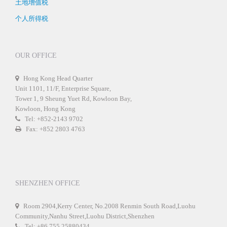
土地增值税
个人所得税
OUR OFFICE
Hong Kong Head Quarter
Unit 1101, 11/F, Enterprise Square,
Tower 1, 9 Sheung Yuet Rd, Kowloon Bay,
Kowloon, Hong Kong
Tel: +852-2143 9702
Fax: +852 2803 4763
SHENZHEN OFFICE
Room 2904,Kerry Center, No.2008 Renmin South Road,Luohu
Community,Nanhu Street,Luohu District,Shenzhen
Tel: +86 755 25880434