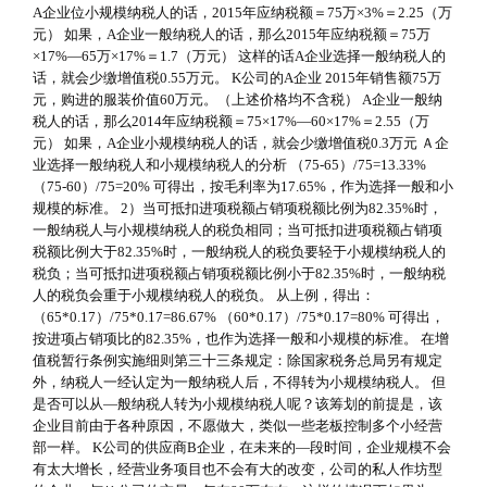
A企业位小规模纳税人的话，2015年应纳税额＝75万×3%＝2.25（万
元） 如果，A企业一般纳税人的话，那么2015年应纳税额＝75万
×17%—65万×17%＝1.7（万元） 这样的话A企业选择一般纳税人的
话，就会少缴增值税0.55万元。 K公司的A企业 2015年销售额75万
元，购进的服装价值60万元。（上述价格均不含税） A企业一般纳
税人的话，那么2014年应纳税额＝75×17%—60×17%＝2.55（万
元） 如果，A企业小规模纳税人的话，就会少缴增值税0.3万元 Ａ企
业选择一般纳税人和小规模纳税人的分析 （75-65）/75=13.33%
（75-60）/75=20% 可得出，按毛利率为17.65%，作为选择一般和小
规模的标准。 2）当可抵扣进项税额占销项税额比例为82.35%时，
一般纳税人与小规模纳税人的税负相同；当可抵扣进项税额占销项
税额比例大于82.35%时，一般纳税人的税负要轻于小规模纳税人的
税负；当可抵扣进项税额占销项税额比例小于82.35%时，一般纳税
人的税负会重于小规模纳税人的税负。 从上例，得出：
（65*0.17）/75*0.17=86.67% （60*0.17）/75*0.17=80% 可得出，
按进项占销项比的82.35%，也作为选择一般和小规模的标准。 在增
值税暂行条例实施细则第三十三条规定：除国家税务总局另有规定
外，纳税人一经认定为一般纳税人后，不得转为小规模纳税人。 但
是否可以从—般纳税人转为小规模纳税人呢？该筹划的前提是，该
企业目前由于各种原因，不愿做大，类似一些老板控制多个小经营
部一样。 K公司的供应商B企业，在未来的—段时间，企业规模不会
有太大增长，经营业务项目也不会有大的改变，公司的私人作坊型