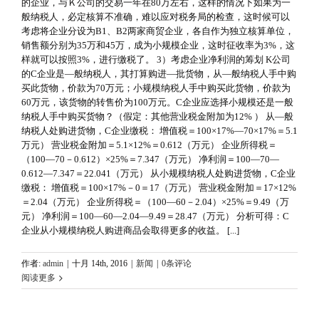
的企业，与Ｋ公司的交易一年在80万左右，这样的情况下如果为一
般纳税人，必定核算不准确，难以应对税务局的检查，这时候可以
考虑将企业分设为B1、B2两家商贸企业，各自作为独立核算单位，
销售额分别为35万和45万，成为小规模企业，这时征收率为3%，这
样就可以按照3%，进行缴税了。 3）考虑企业净利润的筹划 K公司
的C企业是—般纳税人，其打算购进—批货物，从—般纳税人手中购
买此货物，价款为70万元；小规模纳税人手中购买此货物，价款为
60万元，该货物的转售价为100万元。C企业应选择小规模还是一般
纳税人手中购买货物？（假定：其他营业税金附加为12% ） 从—般
纳税人处购进货物，C企业缴税： 增值税＝100×17%—70×17%＝5.1
万元） 营业税金附加＝5.1×12%＝0.612（万元） 企业所得税＝
（100—70－0.612）×25%＝7.347（万元） 净利润＝100—70—
0.612—7.347＝22.041（万元） 从小规模纳税人处购进货物，C企业
缴税： 增值税＝100×17%－0＝17（万元） 营业税金附加＝17×12%
＝2.04（万元） 企业所得税＝（100—60－2.04）×25%＝9.49（万
元） 净利润＝100—60—2.04—9.49＝28.47（万元） 分析可得：C
企业从小规模纳税人购进商品会取得更多的收益。 [...]
作者:
admin
|
十月 14th, 2016
|
新闻
|
0条评论
阅读更多