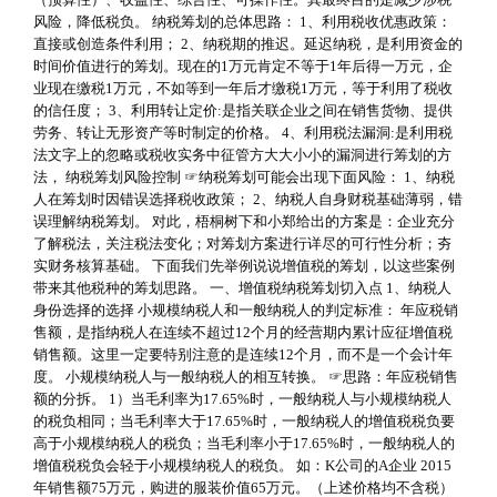
风险，降低税负。 纳税筹划的总体思路： 1、利用税收优惠政策：
直接或创造条件利用； 2、纳税期的推迟。延迟纳税，是利用资金的
时间价值进行的筹划。现在的1万元肯定不等于1年后得一万元，企
业现在缴税1万元，不如等到一年后才缴税1万元，等于利用了税收
的信任度； 3、利用转让定价:是指关联企业之间在销售货物、提供
劳务、转让无形资产等时制定的价格。 4、利用税法漏洞:是利用税
法文字上的忽略或税收实务中征管方大大小小的漏洞进行筹划的方
法， 纳税筹划风险控制 ☞纳税筹划可能会出现下面风险： 1、纳税
人在筹划时因错误选择税收政策； 2、纳税人自身财税基础薄弱，错
误理解纳税筹划。 对此，梧桐树下和小郑给出的方案是：企业充分
了解税法，关注税法变化；对筹划方案进行详尽的可行性分析；夯
实财务核算基础。 下面我们先举例说说增值税的筹划，以这些案例
带来其他税种的筹划思路。 一、增值税纳税筹划切入点 1、纳税人
身份选择的选择 小规模纳税人和一般纳税人的判定标准： 年应税销
售额，是指纳税人在连续不超过12个月的经营期内累计应征增值税
销售额。这里一定要特别注意的是连续12个月，而不是一个会计年
度。 小规模纳税人与一般纳税人的相互转换。 ☞思路：年应税销售
额的分拆。 1）当毛利率为17.65%时，一般纳税人与小规模纳税人
的税负相同；当毛利率大于17.65%时，一般纳税人的增值税税负要
高于小规模纳税人的税负；当毛利率小于17.65%时，一般纳税人的
增值税税负会轻于小规模纳税人的税负。 如：K公司的A企业 2015
年销售额75万元，购进的服装价值65万元。（上述价格均不含税）