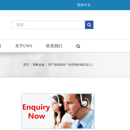
简体中文
闻
关于UWS
联系我们
首页
/
图解金融
/
房产契税新政？你想懂的都在这儿！