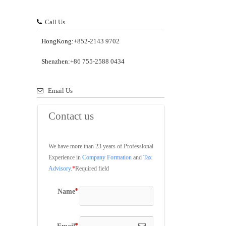
Call Us
HongKong:
+852-2143 9702
Shenzhen:
+86 755-2588 0434
Email Us
Contact us
We have more than 23 years of Professional 
Experience in 
Company Formation
 and 
Tax 
Advisory
.
*
Required field
Name