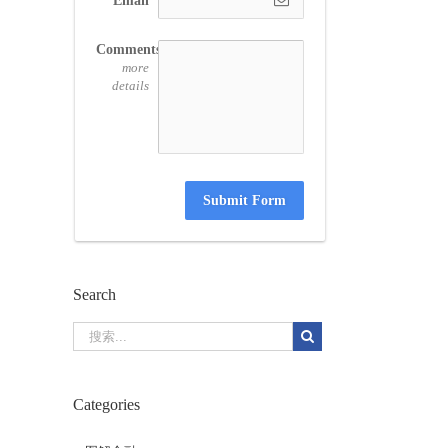
Email
Comments
more
details
Submit Form
Search
Categories