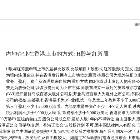
阅
内地企业在香港上市的方式: H股与红筹股
H股与红筹股申请上市的差异比较表 比较项目 H股形式 红筹股形式 定义 控
为境内注册企业,并在香港发行拥有上市地位之股票 控股公司为境外注册企业
业务、盈利、资产及管理层来自境内 重组方式 由2位或以上发起人把有限
变更为股份公司,以该股份公司为上市主体 原股东成立一系列的英属维尔京
(BVI)或开曼群岛或百慕大境外公司,以开曼岛或百慕大为境外上市公司持有
公司的权益 主板要求 香港要求为3年业绩,第一年及第二年盈利不少于3,000
第三年盈利不少于2,000万港币。内地要求是净资产不少于4亿元人民币,过
税后利润不少于6,000万人民币, 筹资额不少于5,000万美元 香港要求为3年业
000万港币 重组的自由度 股份公司成立后,发起人股1年内不得转让 自由度很大,
港证监会 香港联交所、香港证监会 认股权计划 不可,因中国法律尚未有配合, 
后增发 须向中国证监会提交申请, 审批批准反后才准增发,每年只可增发一次 可
监管机构申请，故灵活性及自由度较大。如超过20%新股则需通过股东会 上市地