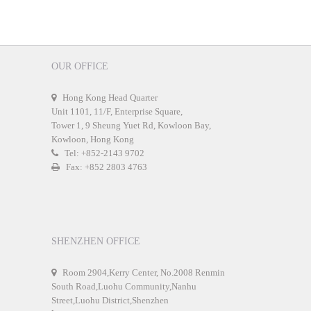
OUR OFFICE
Hong Kong Head Quarter
Unit 1101, 11/F, Enterprise Square,
Tower 1, 9 Sheung Yuet Rd, Kowloon Bay,
Kowloon, Hong Kong
Tel: +852-2143 9702
Fax: +852 2803 4763
SHENZHEN OFFICE
Room 2904,Kerry Center, No.2008 Renmin
South Road,Luohu Community,Nanhu
Street,Luohu District,Shenzhen