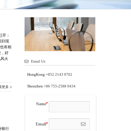
赶开；
回归现
也有相
较，好
风风火
Email Us
HongKong:
+852 2143 9702
Shenzhen:
+86 755-2588 0434
读更多
Name
Email
业银行