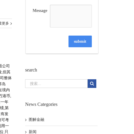
Message
读更多
submit
股公司
search
,但其
公司整体
群岛
在境内
万港币,
去一年
News Categories
绩,第
没有发
图解金融
但可考
利用一
位 只
新闻