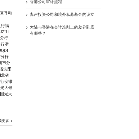
香港公司审计流程
治区呼和
离岸投资公司和境外私募基金的设立
银行福
大陆与香港在会计准则上的差异到底
ZH1
有哪些？
市分行
银行浙
QD1
市分行
苏州市分
宁省沈阳
湖北省
银行安徽
国光大银
中国光大
读更多