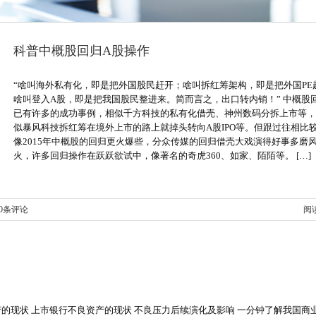
科普中概股回归A股操作
“啥叫海外私有化，即是把外国股民赶开；啥叫拆红筹架构，即是把外国PE
啥叫登入A股，即是把我国股民整进来。简而言之，出口转内销！” 中概股
已有许多的成功事例，相似千方科技的私有化借壳、神州数码分拆上市等，
似暴风科技拆红筹在境外上市的路上就掉头转向A股IPO等。但跟过往相比
像2015年中概股的回归更火爆些，分众传媒的回归借壳大戏演得好事多磨
火，许多回归操作在跃跃欲试中，像著名的奇虎360、如家、陌陌等。 […]
0条评论
阅
的现状 上市银行不良资产的现状 不良压力后续演化及影响 一分钟了解我国商