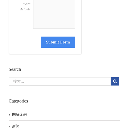
more
details
Submit Form
Search
Categories
图解金融
新闻