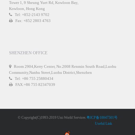
Tower 1, 9 Sheung Yuet Rd, Kowloon Bay,
Kowloon, Hong Kong
Tel: +852-2143 9702
Fax: +852 2803 4763
SHENZHEN OFFICE
Room 2904,Kerry Center, No.2008 Renmin South Road,Luohu
Community,Nanhu Street,Luohu District,Shenzhen
Tel: +86 755 25880434
FAX:+86 755 82347039
© Copyright(C)1993-2019 Uni-World Services
粤ICP备10047501号
Useful Link