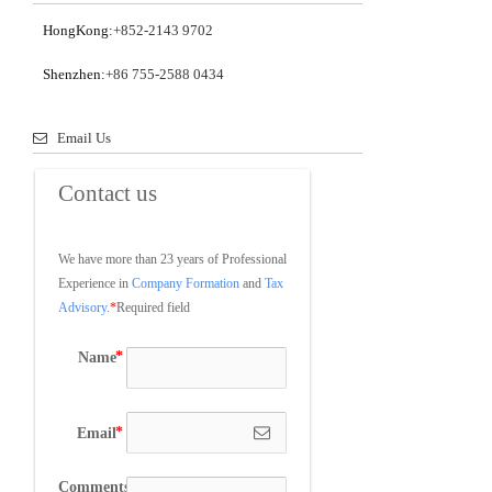
HongKong:
+852-2143 9702
Shenzhen:
+86 755-2588 0434
Email Us
Contact us
We have more than 23 years of Professional 
Experience in 
Company Formation
 and 
Tax 
Advisory
.
*
Required field
Name
Email
Comments