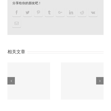
分享给你的朋友吧！
相关文章
户余
习近平“一带一路”论坛
没
主旨演讲精彩内容划重
香港公司审计流程
点！