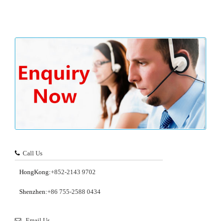
Call Us
HongKong:
+852-2143 9702
Shenzhen:
+86 755-2588 0434
Email Us