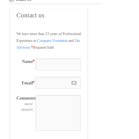
Contact us
We have more than 23 years of Professional 
Experience in 
Company Formation
 and 
Tax 
Advisory
.
*
Required field
Name
Email
Comments
more
details