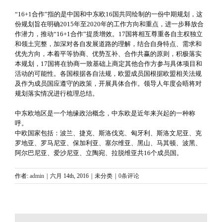
“16+1合作”指的是中国和中东欧16国共同绘制的一份中期规划，这
份规划旨在明确2015年至2020年的工作方向和重点，进一步释放合
作潜力，推动“16+1合作”提质增效。17国将相互尊重各自主权独立
和领土完整，加深对各自发展道路的理解，结合自身特点、需求和
优先方向，本着平等协商、优势互补、合作共赢的原则，积极落实
本规划，17国将在协商一致基础上商定其他合作方参与具体项目和
活动的可能性。各国根据各自法规，欧盟成员国根据欧盟相关法规
及作为成员国应遵守的政策，开展具体合作。领导人年度会晤将对
规划落实情况进行梳理总结。
中东欧地区是一个地缘政治概念，中东欧是近年来兴起的一种称
呼。
中欧国家包括：波兰、捷克、斯洛伐克、匈牙利、斯洛文尼亚、克
罗地亚、罗马尼亚、保加利亚、塞尔维亚、黑山、马其顿、波黑、
阿尔巴尼亚、爱沙尼亚、立陶宛、拉脱维亚共16个成员国。
作者:
admin
|
六月 14th, 2016
|
未分类
|
0条评论