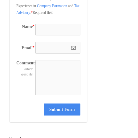
Experience in 
Company Formation
 and 
Tax 
Advisory
.
*
Required field
Name
Email
Comments
more
details
Submit Form