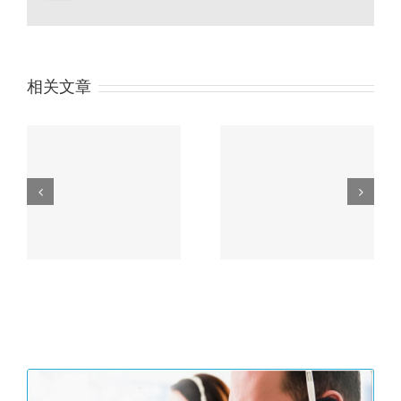
相关文章
户余
习近平“一带一路”论坛
没
主旨演讲精彩内容划重
香港公司审计流程
点！