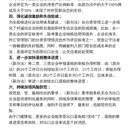
企业评定为一类企业的净资产比例标准，由原办法中的大于100%降
低至大于30%，体现了对外贸新业态的支持。
四、强化诚信激励和失信惩戒；
为全面推进社会信用体系建设，《新办法》在分类管理上进一步强
化了对诚信企业的联合激励和对失信企业的惩戒措施。比如，在一
类企业的评定标准中，除考量企业纳税信用等级外，企业在海关、
外汇管理部门的分类管理情况也作为评定标准之一，营造让守法者
一路畅通的良好氛围。同时，明确被列入部门联合惩戒名单的企
业，直接评定为四类出口企业，让失信者处处受限。
五、进一步加快退税整体进度；
《新办法》将二类、三类企业申报退税的审核办理时限，由《原办
法》的20个工作日分别缩短至10个工作日、15个工作日；审核办理
时限，由《原办法》的2个工作日延长为5个工作日。总体来说，
《新办法》将进一步加快出口退税的整体进度；
六、持续加强风险防范；
按照放、管、服相结合的要求，《新办法》要求税务机关在为出口
企业提供便利化服务的同时，持续加强事前的预警、事中的审核把
关和事后的评估核查，做到不仅放得下、服务好，也能管控住风
险。
由于门槛降低，更多的企业能享受出口退免税“优待”了，退税的整
体进度也将加快，对出口企业来说是个好消息。