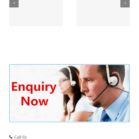
户余
习近平“一带一路”论坛
没
主旨演讲精彩内容划重
香港公司审计流程
点！
Call Us