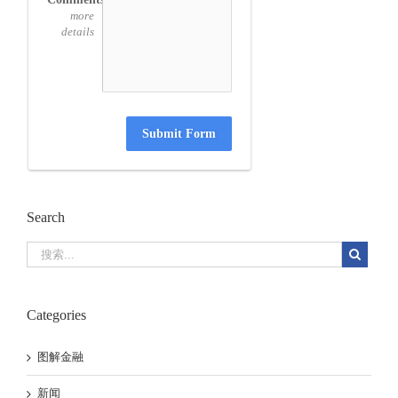
more
details
Submit Form
Search
Categories
图解金融
新闻