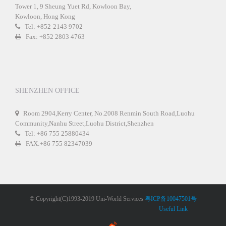
Tower 1, 9 Sheung Yuet Rd, Kowloon Bay,
Kowloon, Hong Kong
Tel: +852-2143 9702
Fax: +852 2803 4763
SHENZHEN OFFICE
Room 2904,Kerry Center, No.2008 Renmin South Road,Luohu
Community,Nanhu Street,Luohu District,Shenzhen
Tel: +86 755 25880434
FAX:+86 755 82347039
© Copyright(C)1993-2019 Uni-World Services
粤ICP备10047501号
Useful Link