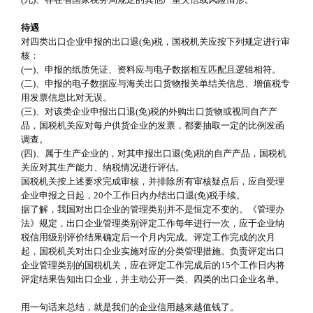
待遇
对四类出口企业申报的出口退(免)税，国税机关应按下列规定进行审
核：
(一)、申报的纸质凭证、资料应与电子数据相互匹配且逻辑相符。
(二)、申报的电子数据应与海关出口货物报关单结关信息、增值税专
用发票信息比对无误。
(三)、对该类企业申报出口退(免)税的外购出口货物或视同自产产
品，国税机关应对每户供货企业的发票，都要抽取一定的比例发函
调查。
(四)、属于生产企业的，对其申报出口退(免)税的自产产品，国税机
关应对其生产能力、纳税情况进行评估。
国税机关按上述要求完成审核，并排除所有审核疑点后，应自受理
企业申报之日起，20个工作日内办结出口退(免)税手续。
据了解，我国对出口企业的管理类别并不是恒定不变的。《管理办
法》规定，出口企业管理类别评定工作每年进行一次，应于企业纳
税信用级别评价结果确定后一个月内完成。评定工作完成的次月
起，国税机关对出口企业实施对应的分类管理措施。负责评定出口
企业管理类别的国税机关，应在评定工作完成后的15个工作日内将
评定结果告知出口企业，并主动公开一类、四类的出口企业名单。
用一句话来总结，就是我们的企业信用越来越值钱了。