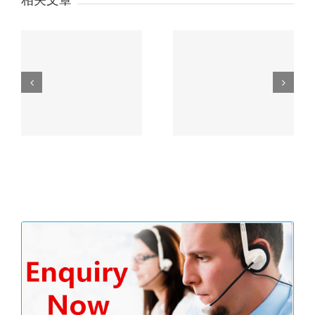
相关文章
户余
习近平“一带一路”论坛
没
主旨演讲精彩内容划重
香港公司审计流程
点！