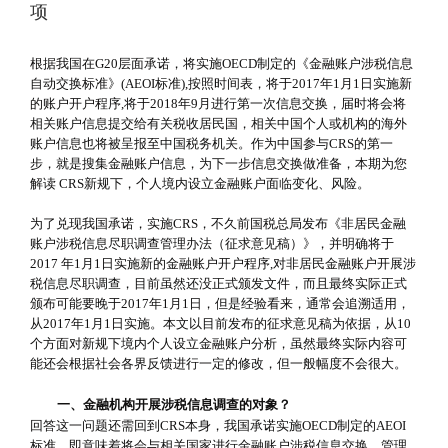
项
根据我国在G20层面承诺，将实施OECD制定的《金融账户涉税信息
自动交换标准》(AEOI标准),按照时间表，将于2017年1月1日实施新
的账户开户程序,将于2018年9月进行第一次信息交换，届时将会将
相关账户信息提交给有关税收居民国，相关中国个人或机构的海外
账户信息也将被呈报至中国税务机关。作为中国参与CRS的第一
步，就是搜集金融账户信息，为下一步信息交换做准备，本期为您
解读 CRS新规下，个人境内设立金融账户面临变化、风险。
为了兑现我国承诺，实施CRS，不久前国税总局发布《非居民金融
账户涉税信息尽职调查管理办法（征求意见稿）》，并明确将于
2017 年1月1日实施新的金融账户开户程序,对非居民金融账户开展涉
税信息尽职调查，目前虽然还没正式颁发文件，而且最终实际正式
颁布可能要晚于2017年1月1日，但是经验看来，通常会追溯适用，
从2017年1月1日实施。本文以目前发布的征求意见稿为依据，从10
个方面对新规下境内个人设立金融账户分析，虽然最终实际内容可
能还会根据社会各界反馈进行一定的修改，但一般幅度不会很大。
一、金融机构开展涉税信息调查的对象？
回答这一问题还需回到CRS本身，我国承诺实施OECD制定的AEOI
标准，即意味着将会与相关国家进行金融账户涉税信息交换，管理