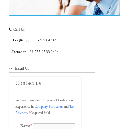
Call Us
HongKong:
+852-2143 9702
Shenzhen:
+86 755-2588 0434
Email Us
Contact us
We have more than 23 years of Professional 
Experience in 
Company Formation
 and 
Tax 
Advisory
.
*
Required field
Name