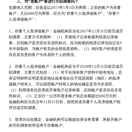
三、对“老账户”要进行尽职调查吗？
也要纳入范围，目前是以2017年1月1日为界限，之前的账户为存量
账户，又以600万为界限，区分为“存量个人低净值账户”、“存量个
人高净值账户”：
1、存量个人高净值账户：金融机构应当在2017年12月31日前完成尽
职调查，主要方式有两种：（1）开展电子记录检索和纸质记录检
索，识别账户是否存在非居民标识。应当检索的纸质记录包括过去5
年中获取的、与账户有关的全部纸质资料。（2）询问客户经理是否
存在其负责的客户为非居民个人的情况。
2、存量个人低净值账户：金融机构应当于2018年12月31日前完成尽
职调查，主要方式包括：（1）对于在现有客户资料中留有地址，且
有证明材料证明是现居地址或者地址位于现居国家（地区）的低净
值账户持有人，可以按照账户持有人的地址确定是否为非居民。
（2）利用现有信息系统开展电子记录检索，识别账户是否存在非居
民标识。（3）之后任一公历年度末账户加总余额超过600万元时，
金融机构应当在次年12月31日前，按照前述存量个人高净值账户程
序完成尽职调查。
3、管理办法也规定，金融机构可以根据自身业务需要，将新开账户
的尽职调查程序适用于存量账户。