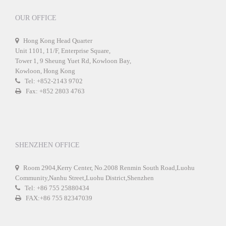
OUR OFFICE
Hong Kong Head Quarter
Unit 1101, 11/F, Enterprise Square,
Tower 1, 9 Sheung Yuet Rd, Kowloon Bay,
Kowloon, Hong Kong
Tel: +852-2143 9702
Fax: +852 2803 4763
SHENZHEN OFFICE
Room 2904,Kerry Center, No.2008 Renmin South Road,Luohu
Community,Nanhu Street,Luohu District,Shenzhen
Tel: +86 755 25880434
FAX:+86 755 82347039