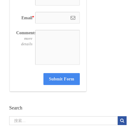
Email
Comments
more
details
Submit Form
Search