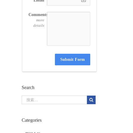
Email
Comments
more
details
计准
有哪
Submit Form
Search
Categories