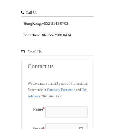
Call Us
HongKong:
+852-2143 9702
Shenzhen:
+86 755-2588 0434
Email Us
Contact us
We have more than 23 years of Professional 
Experience in 
Company Formation
 and 
Tax 
Advisory
.
*
Required field
Name