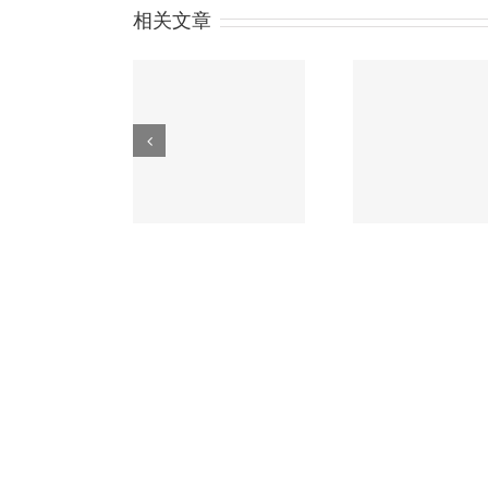
相关文章
关CRS的误解:账户
习近平“一带一路”论
额100万美元以下
坛主旨演讲精彩内容
香港公
就没事?
划重点！