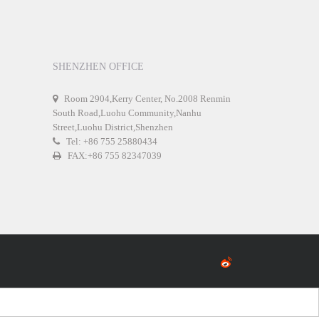
SHENZHEN OFFICE
Room 2904,Kerry Center, No.2008 Renmin
South Road,Luohu Community,Nanhu
Street,Luohu District,Shenzhen
Tel: +86 755 25880434
FAX:+86 755 82347039