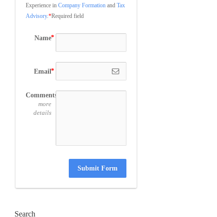
Experience in 
Company Formation
 and 
Tax 
Advisory
.
*
Required field
Name
Email
Comments
more
details
Submit Form
Search