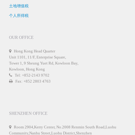
土地增值税
个人所得税
OUR OFFICE
Hong Kong Head Quarter
Unit 1101, 11/F, Enterprise Square,
Tower 1, 9 Sheung Yuet Rd, Kowloon Bay,
Kowloon, Hong Kong
Tel: +852-2143 9702
Fax: +852 2803 4763
SHENZHEN OFFICE
Room 2904,Kerry Center, No.2008 Renmin South Road,Luohu
Community,Nanhu Street,Luohu District,Shenzhen