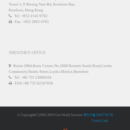
Tower 1, 9 Sheung Yuet Rd, Kowloon Bay,
Kowloon, Hong Kong
Tel: +852-2143 9702
Fax: +852 2803 4763
SHENZHEN OFFICE
Room 2904,Kerry Center, No.2008 Renmin South Road,Luohu
Community,Nanhu Street,Luohu District,Shenzhen
Tel: +86 755 25880434
FAX:+86 755 82347039
© Copyright(C)1993-2019 Uni-World Services
粤ICP备10047501号
Useful Link