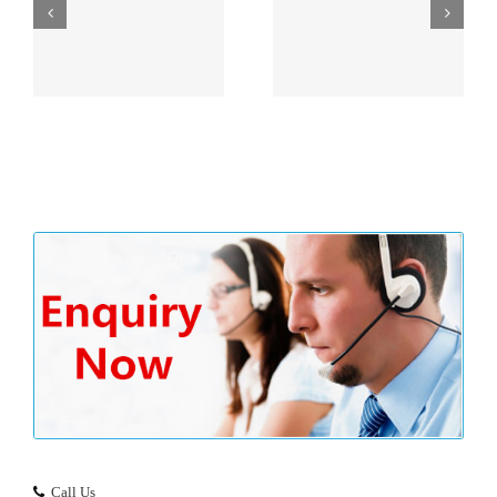
户余
习近平“一带一路”论坛
没
主旨演讲精彩内容划重
香港公司审计流程
点！
Call Us