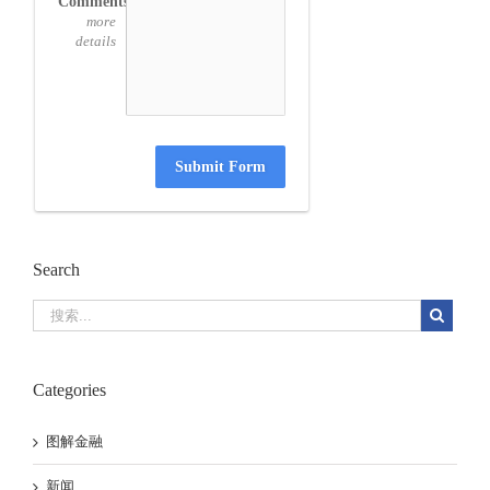
Comments
more
details
Submit Form
Search
Categories
图解金融
新闻