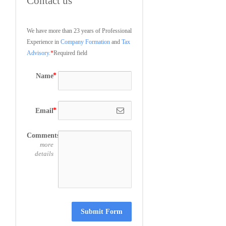
Contact us
We have more than 23 years of Professional 
Experience in 
Company Formation
 and 
Tax 
Advisory
.
*
Required field
Name
Email
Comments
more
details
Submit Form