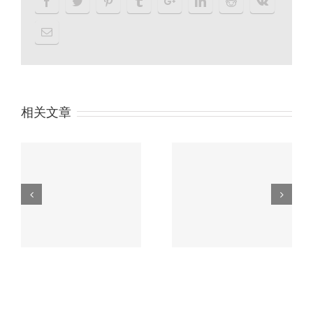
相关文章
户余
习近平“一带一路”论坛
没
主旨演讲精彩内容划重
香港公司审计流程
点！