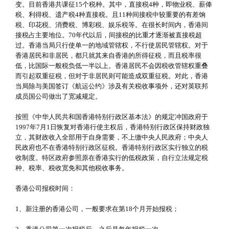
变。目前香港共课征15个税种。其中，直接税4种，即物业税、薪俸
税、利得税、遗产税4种直接税。且11种间接税中较重要的有差饷
税、印花税、消费税、博彩税、娱乐税等。在很长时间内，香港间
接税占主要地位。70年代以后，间接税的比重才逐渐被直接税超
过。香港当局只行使单一的地域管辖权，不行使居民管辖权。对于
香港居民和非居民，都只就其来自香港的所得征税，而且税率很
低，比国际一般税负低一半以上。香港居民不会因税收管辖权重叠
而引起双重征税，但对于非居民则可能造成双重征税。对此，香港
当局除与美国签订《航运公约》涉及有关税收事项外，还对英联邦
成员国公司做出了宽减规定。
按照《中华人民共和国香港特别行政区基本法》的规定冲国政府于
1997年7月1日恢复对香港行使主权后，香港特别行政区保持财政独
立，其财政收入全部用于自身需要，不上缴中央人民政府；中央人
民政府也不在香港特别行政区征税。香港特别行政区实行独立的税
收制度。特区政府参照原在香港实行的低税政策，自行立法规定税
种、税率、税收宽免和其他税收事务。
香港公司报税时间：
1、新注册的香港公司，一般要求在第18个月开始报税；