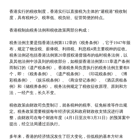
香港实行的税收制度，香港实行以直接税为主体的“避税港”税收制
度，具有税种少、税率低、税负轻、征管简便的特点。
香港税制由税务法例和税收政策两部分构成：
税务法例主要是指香港法例第112章的《税务条例》，它于1947年颁
布，规定了物业税、薪俸税、利得税、利息税4类主要税种的征收。
税务法例还包括香港法例第20章授权港督颁布的临时税务法例，以
及其他法例中涉及到的税收部分，如根据香港法例第111章遗产条例
而制订的《遗产税条例》。香港税务局负责执行的税务法例主要有8
个，即：《税务条例》、《遗产税条例》、《印花税条例》、《博
彩税条例》、《娱乐税条例》、《商业登记条例》、《酒店房租条
例》和《储税券条例》。税务法例规定了税收征收原理、原则和方
法，一经产生，长久不变。
税收政策由财政司负责制订，就各税种的税率、征免标准等作出规
定。税务政策需要根据每年经济状况和政府财政收支情况进行调
整，由财政司在每个财政年度（4月1日至次年3月31日）的预算案中
提出，经立法局通过后执行。
多年来，香港的经济情况发生了巨大变化，但低税的基本方针未