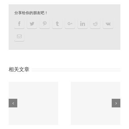
分享给你的朋友吧！
相关文章
户余
习近平“一带一路”论坛
没
主旨演讲精彩内容划重
香港公司审计流程
点！