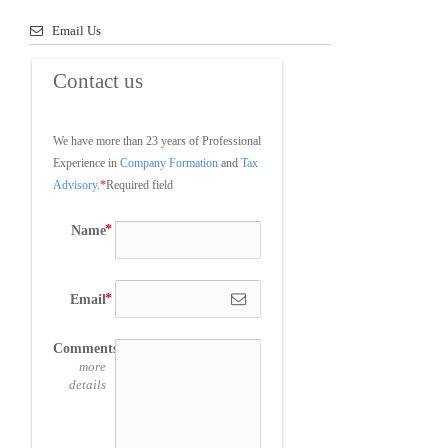
Email Us
Contact us
We have more than 23 years of Professional 
Experience in 
Company Formation
 and 
Tax 
Advisory
.
*
Required field
Name
Email
Comments
more
details