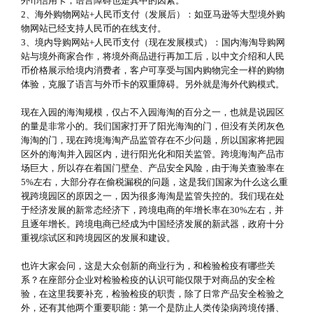
外币信用卡，语言障碍也是其中的因素。
2、海外购物网站+人民币支付（发展后）：如亚马逊等大型境外购
物网站已经支持人民币的在线支付。
3、境内导购网站+人民币支付（现在发展模式）：国内海淘导购网
站与境外商家合作，将境外商品进行再加工后，以中文介绍和人民
币价格展示给境内消费者，客户可享受与国内购物完全一样的购物
体验，克服了语言与外币卡的双重障碍。另外就是海外代购模式。
现在入园的海淘规模，仅占不入园海淘的百分之一，也就是说园区
的量是非常小的。我们国家打开了阳光海淘的门，但没有关闭灰色
海淘的门，现在跨境海淘产品监管存在不少问题，所以国家将把园
区外的海淘并入园区内，进行阳光化和阳关监管。跨境海淘产品市
场巨大，所以存在着国门壁垒、产品安全风险，由于海关查验率在
5%左右，大部分存在偷税漏税的问题，这是我们国家为什么这么重
视跨境园区的原因之一，因为很多海淘是监管失控的。我们现在处
于经济发展的新常态经济下，跨境电商的年增长率在30%左右，并
且逐年增长。跨境电商已经成为中国经济发展的新武器，政府十分
重视综试区和跨境园区的发展和建设。
也许大家会问，这是大众创新的商业行为，和检验检疫有哪些关
系？在座部分企业对检验检疫的认识可能仅限于对商品的安全检
验，在这里我要补充，检验检疫的职责，除了日常产品安全检验之
外，还有其他两个重要职能：第一个是防止人类传染病跨境传播、