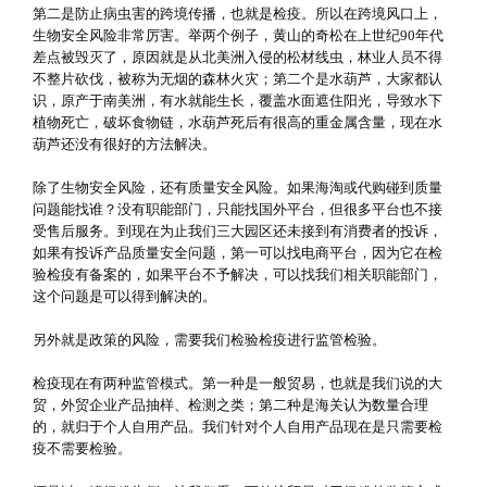
第二是防止病虫害的跨境传播，也就是检疫。所以在跨境风口上，
生物安全风险非常厉害。举两个例子，黄山的奇松在上世纪90年代
差点被毁灭了，原因就是从北美洲入侵的松材线虫，林业人员不得
不整片砍伐，被称为无烟的森林火灾；第二个是水葫芦，大家都认
识，原产于南美洲，有水就能生长，覆盖水面遮住阳光，导致水下
植物死亡，破坏食物链，水葫芦死后有很高的重金属含量，现在水
葫芦还没有很好的方法解决。
除了生物安全风险，还有质量安全风险。如果海淘或代购碰到质量
问题能找谁？没有职能部门，只能找国外平台，但很多平台也不接
受售后服务。到现在为止我们三大园区还未接到有消费者的投诉，
如果有投诉产品质量安全问题，第一可以找电商平台，因为它在检
验检疫有备案的，如果平台不予解决，可以找我们相关职能部门，
这个问题是可以得到解决的。
另外就是政策的风险，需要我们检验检疫进行监管检验。
检疫现在有两种监管模式。第一种是一般贸易，也就是我们说的大
贸，外贸企业产品抽样、检测之类；第二种是海关认为数量合理
的，就归于个人自用产品。我们针对个人自用产品现在是只需要检
疫不需要检验。