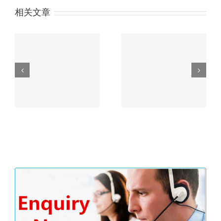
相关文章
户余
习近平“一带一路”论坛
没
主旨演讲精彩内容划重
香港公司审计流程
点！