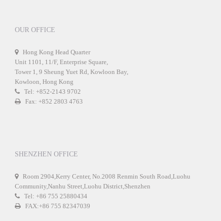
OUR OFFICE
Hong Kong Head Quarter
Unit 1101, 11/F, Enterprise Square,
Tower 1, 9 Sheung Yuet Rd, Kowloon Bay,
Kowloon, Hong Kong
Tel: +852-2143 9702
Fax: +852 2803 4763
SHENZHEN OFFICE
Room 2904,Kerry Center, No.2008 Renmin South Road,Luohu
Community,Nanhu Street,Luohu District,Shenzhen
Tel: +86 755 25880434
FAX:+86 755 82347039