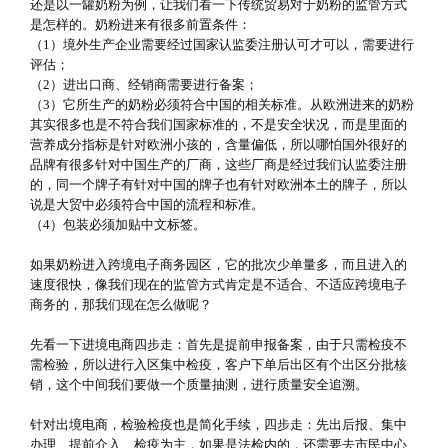
还是以一罐奶粉为例，让我们看一下传统贸易对于奶粉的监管方式
是怎样的。奶粉进来有很多前置条件：
（1）境外生产企业需要经过国家认监委注册认可才可以，需要进行
评估；
（2）进出口商、经销商需要进行备案；
（3）它所生产的奶粉必须符合中国的相关标准。从欧洲进来的奶粉
其实很多也是不符合我们国家标准的，不是安全状况，而是里面的
营养成分指标是针对欧洲小孩的，含量偏低，所以哪怕国外很好的
品牌有很多针对中国生产的厂商，这些厂商是经过我们认监委注册
的，同一个牌子有针对中国的牌子也有针对欧洲本土的牌子，所以
说是大贸中必须符合中国的流程和标准。
（4）包装必须加贴中文标签。
如果奶粉进入跨境电子商务园区，它的批次少单量多，而且进入的
速度很快，像我们现在的监管方式肯定是不适合、不适应跨境电子
商务的，那我们现在怎么做呢？
先看一下进境电商四步走：首先是提前申报备案，由于只需检疫不
需检验，所以进行入区集中检疫，客户下单后出区有个出区分批核
销，这个中间我们要做一个质量抽测，进行质量安全追溯。
针对出境电商，检验检疫也是简化手续，四步走：先出后报、集中
办理、提前介入、检疫为主，如果是法检内的，还需要去市民中心