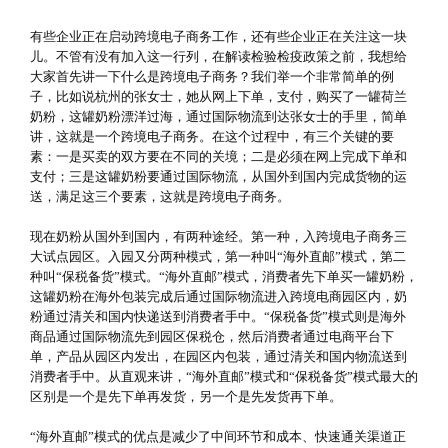
有些企业正在启动跨境电子商务工作，还有些企业正在关注这一块
儿。不管有没有加入这一行列，在解读检验检疫政策之前，我想给
大家首先讲一下什么是跨境电子商务？我们举一个非常简单的例
子，比如说杭州的张女士，她从网上下单，支付，购买了一罐荷兰
奶粉，这罐奶粉漂洋过海，通过国际物流到达张女士的手里，简单
讲，这就是一个跨境电子商务。在这个过程中，有三个关键的要
素：一是买卖的双方要在不同的关境；二是必须在网上完成下单和
支付；三是这罐奶粉要通过国际物流，从国外到国内完成货物的运
送，满足这三个要素，这就是跨境电子商务。
现在奶粉从国外到国内，有两种途经。第一种，入跨境电子商务三
大试点园区。入园又分两种模式，第一种叫“海外直邮”模式，第二
种叫“保税备货”模式。“海外直邮”模式，消费者先下单买一罐奶粉，
这罐奶粉在海外包装完成后通过国际物流进入跨境电商园区内，奶
粉通过清关和国内快递送到消费者手中。“保税备货”模式则是海外
商品通过国际物流先到园区保税仓，然后消费者通过电商平台下
单，产品从园区内发出，在园区内包装，通过清关和国内物流送到
消费者手中。从直观来讲，“海外直邮”模式和“保税备货”模式最大的
区别是一个是先下单再发货，另一个是先发货再下单。
“海外直邮”模式的优点是减少了中间环节和成本、快速通关渠道正