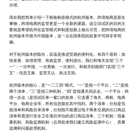
办理。
现在我想简单介绍一下检验检疫模式的杭州版本。跨境电商是新生
事物，跨境电商的监管更是一个全新的课题。设立综试区的目的主
要就是希望杭州在监管模式和制度创新上做出示范，把跨境电商的
杭州版本升级为中国版本，这一点在国务院的批复中写得非常明
确。
对于杭州版本的取向，应该是推进贸易的便利化。有四个原则：加
快发展、加强管理、有效监管、便利进出。我们和海关实现“三个
一”：一次申报、一次查验、一次放行。和相关职能部门实现“三个
互”：信息互换、监管互认、执法互助。
杭州版本的核心，是“一二三四”模式。“一”是指一个平台，“二”是指
两个清单，“三”是指三种机制，“四”是指通关四步走。一个平台：跨
境一步达（是综试区单一窗口的前身，它连通了海关、商检、电商
平台、电商企业等，所有信息能在其中找到。两个清单：分别是负
面清单和风险目录清单，分别指不能通过电子商务交易的出口商品
清单和需进行安全卫生项目评估的进口商品清单。三个机制：指备
案机制、风险监测机制（总局批准我们建立风险监测中心）、质量
追溯和问题处理机制。