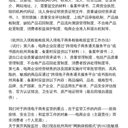
地址、注册地、组织机构代码、联系人、法人、经营范围、企业简
介、网站地址。2、需要提交的材料：备案申请书、工商营业执照、
组织机构代码证、法人身份证明资质证明文件、质量诚信经营承诺
书。3、管控措施：质量安全评估制度、上线产品审核机制、产品抽
检制度、缺陷产品召回制度、产品流向溯源管理制度、不合格产品
处置制度、消费者权益保护制度、电商企业准入和退出机制等。
《杭州出入境检验检疫局入境电子商务检验检疫监管工作办法》
（试行）第六条，电商企业应通过“跨境电子商务通关服务平台”或
书面向杭州局备案，备案时应提供以下材料：1、备案申请书；2、
进出口企业质量诚信经营承诺书；3、质量管理制度，包括产品质量
管理制度、不合格产品召回处置制度、消费者投诉处理制度等。
第七条，电商企业经营销售的涉及国家实施许可审批管理的、高风
险的、敏感的商品应通过“跨境电子商务通关服务平台”或书面向杭
州局备案，备案时应提供以下内容：商品编码、品名、规格型号、
品牌、生产国家、生产企业、产品适用生产标准、产品安全评估报
告、官方认证情况、卫生证书、原产地证明等（最后四项自愿提
供）。
我们对于跨境电子商务监管的重点，在于监管工作的内容——疫病
疫情、安全卫生；和监管工作的对象——电商企业（主题责任）而
非消费者（个人意愿）。
关于展开风险监控，我们现在杭州局对“网购保税模式”的162批敏感