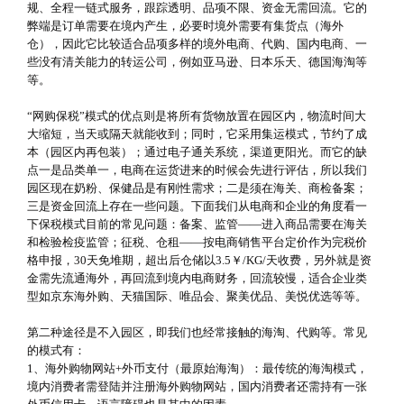
规、全程一链式服务，跟踪透明、品项不限、资金无需回流。它的
弊端是订单需要在境内产生，必要时境外需要有集货点（海外
仓），因此它比较适合品项多样的境外电商、代购、国内电商、一
些没有清关能力的转运公司，例如亚马逊、日本乐天、德国海淘等
等。
“网购保税”模式的优点则是将所有货物放置在园区内，物流时间大
大缩短，当天或隔天就能收到；同时，它采用集运模式，节约了成
本（园区内再包装）；通过电子通关系统，渠道更阳光。而它的缺
点一是品类单一，电商在运货进来的时候会先进行评估，所以我们
园区现在奶粉、保健品是有刚性需求；二是须在海关、商检备案；
三是资金回流上存在一些问题。下面我们从电商和企业的角度看一
下保税模式目前的常见问题：备案、监管——进入商品需要在海关
和检验检疫监管；征税、仓租——按电商销售平台定价作为完税价
格申报，30天免堆期，超出后仓储以3.5￥/KG/天收费，另外就是资
金需先流通海外，再回流到境内电商财务，回流较慢，适合企业类
型如京东海外购、天猫国际、唯品会、聚美优品、美悦优选等等。
第二种途径是不入园区，即我们也经常接触的海淘、代购等。常见
的模式有：
1、海外购物网站+外币支付（最原始海淘）：最传统的海淘模式，
境内消费者需登陆并注册海外购物网站，国内消费者还需持有一张