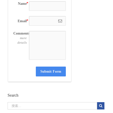
Name
Email
Comments
more
details
Submit Form
Search