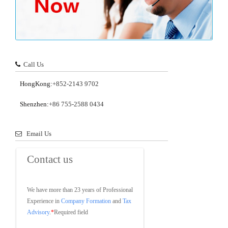
Call Us
HongKong:
+852-2143 9702
Shenzhen:
+86 755-2588 0434
Email Us
Contact us
We have more than 23 years of Professional 
Experience in 
Company Formation
 and 
Tax 
Advisory
.
*
Required field