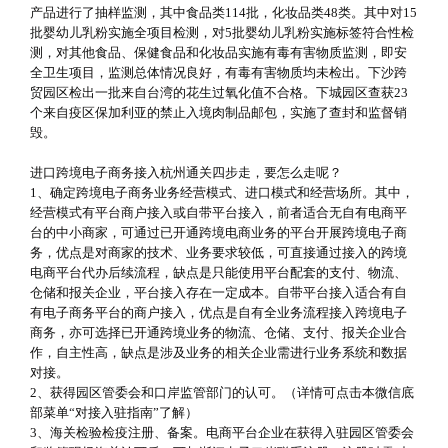
产品进行了抽样监测，其中食品类114批，化妆品类48类。其中对15
批婴幼儿乳粉实施全项目检测，对5批婴幼儿乳粉实施标签符合性检
测，对其他食品、保健食品和化妆品实施有毒有害物质监测，即安
全卫生项目，监测总体情况良好，有毒有害物质均未检出。下沙跨
贸园区检出一批来自台湾的花生过氧化值不合格。下城园区查获23
个来自疫区保加利亚的禁止入境肉制品邮包，实施了查封和监督销
毁。
进口跨境电子商务接入杭州通关四步走，要怎么走呢？
1、确定跨境电子商务业务经营模式、进口模式和经营场所。其中，
经营模式有平台商户接入或自带平台接入，前者适合无自有电商平
台的中小商家，可通过已开通跨境电商业务的平台开展跨境电子商
务，优点是对商家的技术、业务要求较低，可直接通过接入的跨境
电商平台代办后续流程，缺点是只能使用平台配套的支付、物流、
仓储和报关企业，平台接入存在一定成本。自带平台接入适合有自
有电子商务平台的商户接入，优点是自有全业务流程接入跨境电子
商务，亦可选择已开通跨境业务的物流、仓储、支付、报关企业合
作，自主性高，缺点是涉及业务的相关企业需进行业务系统和数据
对接。
2、获得园区管委会和口岸监管部门的认可。（详情可点击本微信底
部菜单“对接入驻指南”了解）
3、海关检验检疫注册、备案。电商平台企业在获得入驻园区管委会