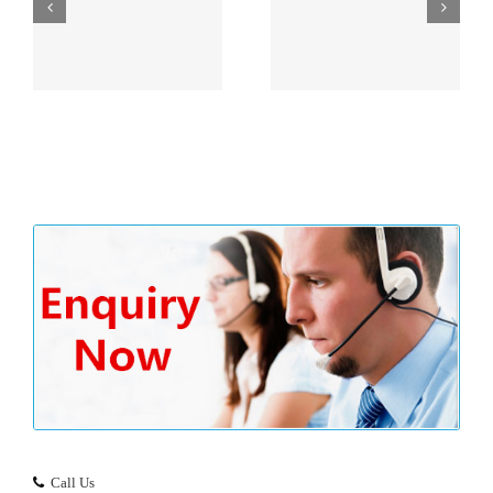
户余
习近平“一带一路”论坛
没
主旨演讲精彩内容划重
香港公司审计流程
点！
Call Us