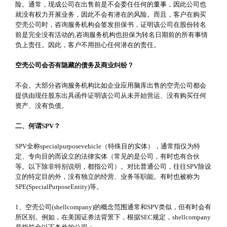
险。通常，现成公司在出售前是不会委任任何的董事，因此公司也
就没有权力开展业务，因此不会有潜在的风险。而且，客户在购买
空壳公司时，咨询服务机构会签发担保书，证明该公司在股份转名
前是完全没有活动的,咨询服务机构也担保为转名日期前的所有事情
负上责任。因此，客户不用担心任何潜在的责任。
空壳公司会否有隐藏的债务及商业纠纷？
不会。大部分咨询服务机构比如企业应用脑库出售的空壳公司都会
提供由现任股东出具函件证明该公司从未开始营运、没有购买任何
资产、没有负债。
二、何谓SPV？
SPV全称specialpurposevehicle（特殊目的实体），通常指仅为特
定、专向目的而设立的法律实体（常见的是公司，有时也有合伙
等。以下除非特别说明，都指公司）。对比普通公司，往往SPV除设
立的特定目的外，没有独立的经营、业务等职能。有时也被称为
SPE(SpecialPurposeEntity)等。
1、空壳公司(shellcompany)的概念范围通常和SPV类似，但有时会有
所区别。例如，在美国证券法背景下，根据SEC规定，shellcompany