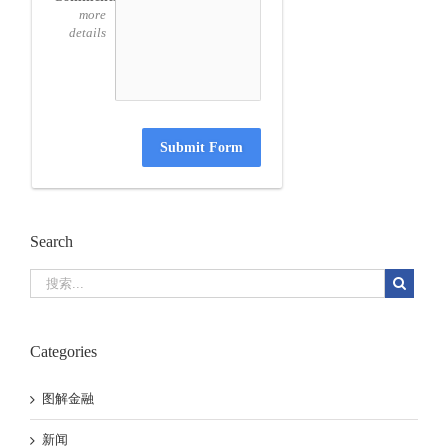
more
details
Submit Form
Search
Categories
图解金融
新闻