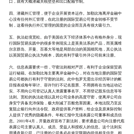
口，就有大概潜藏关税壁垒和出口配额节制。
四、潜藏外汇管理，便于企业开展资本运作。加勒比海离岸金融中
心没有任何外汇管理，在此注册的国际贸易公司资金转移不受节
制，这看待执行外汇管理的国度的企业而言具有很大吸引力。
五、执法处境宽松。由于美国在天下经济体系中占有格外身分，现
行国际贸易实践中的很多常例现实上是英美法系的产品，而英属维
尔京群岛、开曼、百慕大等地是局部自治的英国殖民地，其公执法
以英国贸易公执法为根本，因此有利于吸引外洋公司前来注册。
六、信息表露要求一些，守密法则相对严厉，有利于企业保留贸易
运行秘籍。在加勒比海主要离岸金融中心，对在当地注册的国际贸
易公司都执行有利于守密的法则。此中包罗无需出示经历审计的帐
目报表或每年审计、容许刊行不记名股票、不用拥有在当地运动记
实、不用向公司登记认真人泄露董事名字、不用登记股东信息等等
法则。宽松的执法处境以及对公司业务的高度守密，使离岸公司自
身安宁具备充沛保险，极大削减了百般危害因素。本地法院乃至反
复阻止银行向外法令院、政府提供客户资料，给企业及原来际控制
人提供了优秀的隐藏条件。年检汇报中无须表露公司董事和成员信
息。2001年4月，开曼政府宣布了新法则，要求通盘公司向注册代庖
表露公司主要认真人、成员、受益人和授权人的信息。这个法则实
用通盘新公司，已注册的公司务必在肯定限期内提供相关信息。相