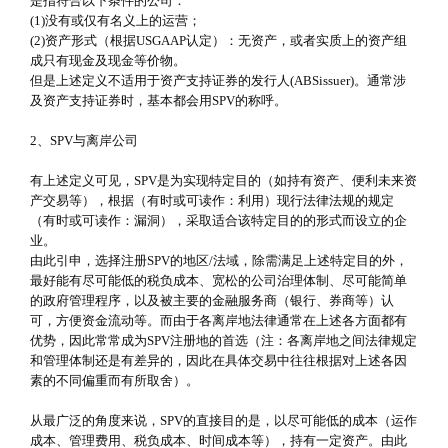
是指符合以下条件的公司：
(1)没有或仅有名义上的运营；
(2)资产形式（根据USGAAP认定）：无资产，或者实质上的资产组
成只有现金及现金等价物。
但是上述定义不适用于资产支持证券的发行人(ABSissuer)。通常涉
及资产支持证券时，基本都会用SPV的称呼。
2、SPV与离岸公司
有上述定义可见，SPV是为实现特定目的（如持有资产、便利未来资
产交易等），根据（有时或可读作：利用）现行法律法规的规定
（有时或可读作：漏洞），采取适合该特定目的的形式而设立的企
业。
由此引申，选择注册SPV的地区/法域，除需满足上述特定目的外，
最好能有尽可能低的税负成本、宽松的公司治理体制、尽可能简单
的政府管理程序，以及被主要的金融服务商（银行、券商等）认
可，方便资金流动等。而由于各离岸地法律通常在上述各方面都有
优势，因此常常成为SPV注册地的首选（注：各离岸地之间法律规定
和管理体制还是有差异的，因此在具体交易中往往根据对上述各因
素的不同偏重而有所取舍）。
从最广泛的角度来说，SPV的直接目的是，以尽可能低的成本（运作
成本、管理费用、税负成本、时间成本等），持有一定资产。由此