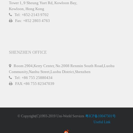
Tower 1, 9 Sheung Yuet Rd, Kowloon Bay,
Kowloon, Hong Kong
Tel: +852-2143 9702
Fax: +852 2803 4763
SHENZHEN OFFICE
Room 2904,Kerry Center, No.2008 Renmin South Road,Luohu
Community,Nanhu Street,Luohu District,Shenzhen
Tel: +86 755 25880434
FAX:+86 755 82347039
© Copyright(C)1993-2019 Uni-World Services
粤ICP备10047501号
Useful Link