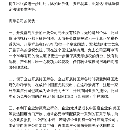
衍生出很多进一步用处，比如证券化、资产剥离，比如达到/规避特
定法律要求等等。
离岸公司
的优势：
一、
开曼群岛注册
的开曼公司完全没有税收，无论是对个体、公司
依旧信托行业都不征任何税。因而开曼群岛被称为一个真正的税务
避风港。开曼群岛在1978年取得一个皇家国法，国法法则永世宽免
开曼群岛的缴税负担，现在这个国法连续有用。免去公司还可申请
一个20年有用的免去证书更进一步担保其无须缴税的身分。没有利
润税、产业税，唯一之税项为印花税，任何转让或按揭房地产均需
缴付印花税。
二、便于企业开展跨国筹备。企业开展跨国筹备时时要受到母国政
府的种种节制，在成长中国度尤其突出，在这种景况下，注册一家
外洋离岸公司也就成为企业走向天下、开展跨国业务的捷径。公司
类别为免去公司的名称无须用LIMITED （即有限）字样末端。
三、有利于企业潜藏商业壁垒。企业(尤其是成长中国度企业)向美国
等发达国度出口产物，通常必要申请配额及一系列的联系手续，为
此必要多损耗 1～2倍的本钱。若是该企业拥有一家外洋离岸公司，
由企业向离岸公司出口产物，再由离岸公司向美国等发达国度出