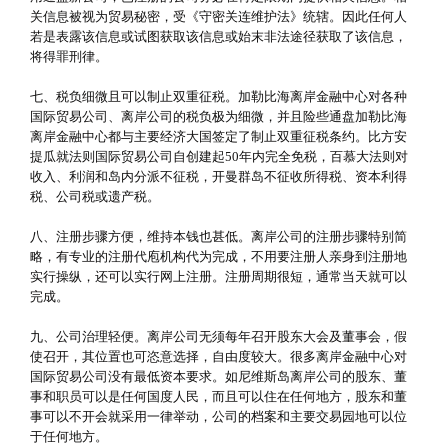
关信息被视为贸易秘密，受《守密关连维护法》统辖。因此任何人
若是表露该信息或试图获取该信息或始末非法途径获取了该信息，
将得罪刑律。
七、税负细微且可以制止双重征税。加勒比海离岸金融中心对各种
国际贸易公司、离岸公司的税负极为细微，并且险些通盘加勒比海
离岸金融中心都与主要经济大国签定了制止双重征税条约。比方安
提瓜就法则国际贸易公司自创建起50年内完全免税，百慕大法则对
收入、利润和岛内分派不征税，开曼群岛不征收所得税、资本利得
税、公司税或遗产税。
八、注册步骤方便，维持本钱也甚低。离岸公司的注册步骤特别简
略，有专业的注册代庖机构代为完成，不用要注册人亲身到注册地
实行操纵，还可以实行网上注册。注册周期很短，通常当天就可以
完成。
九、公司治理轻便。离岸公司无须每年召开股东大会及董事会，假
使召开，其位置也可恣意选择，自由度较大。很多离岸金融中心对
国际贸易公司没有最低资本要求。如尼维斯岛离岸公司的股东、董
事和职员可以是任何国度人民，而且可以住在任何地方，股东和董
事可以不开会就采用一律举动，公司的档案和主要交易园地可以位
于任何地方。