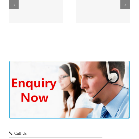
健
银行业：净利润增速回
图说香港2017-2018年
税
升 不良率出现拐点
度财政预算案
Call Us