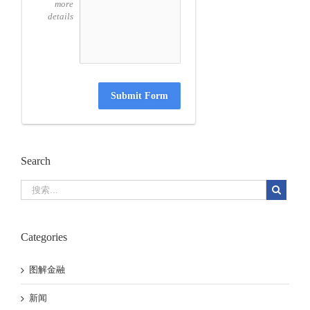
more
details
Submit Form
Search
Categories
图解金融
新闻