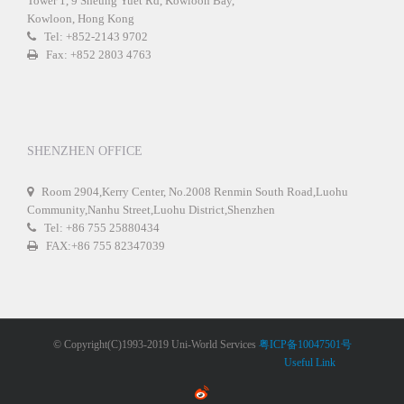
Tower 1, 9 Sheung Yuet Rd, Kowloon Bay,
Kowloon, Hong Kong
Tel: +852-2143 9702
Fax: +852 2803 4763
SHENZHEN OFFICE
Room 2904,Kerry Center, No.2008 Renmin South Road,Luohu
Community,Nanhu Street,Luohu District,Shenzhen
Tel: +86 755 25880434
FAX:+86 755 82347039
© Copyright(C)1993-2019 Uni-World Services
粤ICP备10047501号
Useful Link