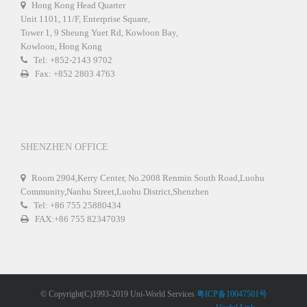
Hong Kong Head Quarter
Unit 1101, 11/F, Enterprise Square,
Tower 1, 9 Sheung Yuet Rd, Kowloon Bay,
Kowloon, Hong Kong
Tel: +852-2143 9702
Fax: +852 2803 4763
SHENZHEN OFFICE
Room 2904,Kerry Center, No.2008 Renmin South Road,Luohu
Community,Nanhu Street,Luohu District,Shenzhen
Tel: +86 755 25880434
FAX:+86 755 82347039
© Copyright(C)1993-2019 Uni-World Services
粤ICP备10047501号