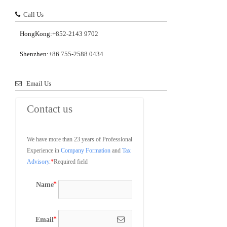
Call Us
HongKong:
+852-2143 9702
Shenzhen:
+86 755-2588 0434
Email Us
Contact us
We have more than 23 years of Professional 
Experience in 
Company Formation
 and 
Tax 
Advisory
.
*
Required field
Name
Email