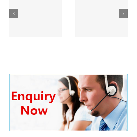
户余
习近平“一带一路”论坛
没
主旨演讲精彩内容划重
香港公司审计流程
点！