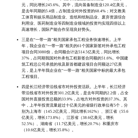
元，同比增长245.6%。其中，流向装备制造业120.4亿美元，
是去年同期的5.4倍，占制造业对外投资的68.4%；对文教美
工体育和娱乐用品制造业、造纸和纸制品业、废弃资源综合
利用业、医药制造业等四制造业领域的投资均实现四倍以上
高速增长，国际产能合作呈现良好势头。
三是在“一带一路”相关国家承包工程业务快速增长。上半
年，我企业在“一带一路”相关的61个国家新签对外承包工程
项目合同3080份，合同额合计达514.5亿美元，同比增长
37%，占同期我国对外承包工程新签合同额的51.6%。中国建
筑工程总公司承揽的埃及新首都建设项目合同额达27亿美
元，是上半年我企业在“一带一路”相关国家中标的最大承包
工程项目。
四是长江经济带沿线省市对外投资活跃。上半年，长江经济
带沿线省市对外投资301.2亿美元，是去年同期的2.2倍，占全
国对外直接投资总额的33.9%，占地方对外投资的37.3%。其
中，上半年投资流量超过十亿美元的省级行政单位有5个，分
别为上海市（145.2亿美元，同比增长162%）、浙江省（55.6
亿美元，增长173.8%）、江苏省（38.6亿美元，增长
52.5%）、湖南省（11.7亿美元，增长20.7%）和重庆市
（10.6亿美元，增长35.8%）。