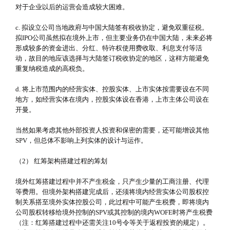
对于企业以后的运营会造成较大困难。
c. 拟设立公司当地政府与中国大陆签有税收协定，避免双重征税。
拟IPO公司虽然拟在境外上市，但主要业务仍在中国大陆，未来必将
形成较多的资金进出、分红、特许权使用费收取、利息支付等活
动，故目的地应该选择与大陆签订税收协定的地区，这样方能避免
重复纳税造成的高税负。
d. 将上市范围内的经营实体、控股实体、上市实体按需要设在不同
地方，如经营实体在境内，控股实体设在香港，上市主体公司设在
开曼。
当然如果考虑其他外部投资人投资和保密的需要，还可能增设其他
SPV，但总体不影响上列实体的设计与运作。
（2） 红筹架构搭建过程的筹划
境外红筹搭建过程中并不产生税金，只产生少量的工商注册、代理
等费用。但境外架构搭建完成后，还须将境内经营实体公司股权控
制关系搭至境外实体控股公司，此过程中可能产生税费，即将境内
公司股权转移给境外控制的SPV或其控制的境内WOFE时将产生税费
（注：红筹搭建过程中还需关注10号令等关于返程投资的规定）。