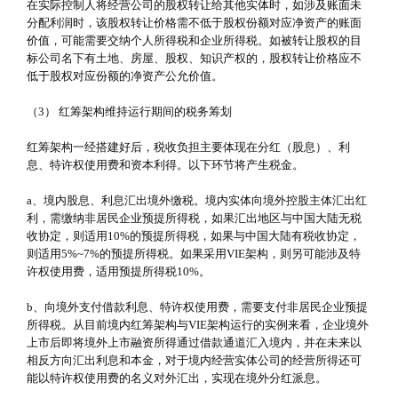
在实际控制人将经营公司的股权转让给其他实体时，如涉及账面未
分配利润时，该股权转让价格需不低于股权份额对应净资产的账面
价值，可能需要交纳个人所得税和企业所得税。如被转让股权的目
标公司名下有土地、房屋、股权、知识产权的，股权转让价格应不
低于股权对应份额的净资产公允价值。
（3） 红筹架构维持运行期间的税务筹划
红筹架构一经搭建好后，税收负担主要体现在分红（股息）、利
息、特许权使用费和资本利得。以下环节将产生税金。
a、境内股息、利息汇出境外缴税。境内实体向境外控股主体汇出红
利，需缴纳非居民企业预提所得税，如果汇出地区与中国大陆无税
收协定，则适用10%的预提所得税，如果与中国大陆有税收协定，
则适用5%~7%的预提所得税。如果采用VIE架构，则另可能涉及特
许权使用费，适用预提所得税10%。
b、向境外支付借款利息、特许权使用费，需要支付非居民企业预提
所得税。从目前境内红筹架构与VIE架构运行的实例来看，企业境外
上市后即将境外上市融资所得通过借款通道汇入境内，并在未来以
相反方向汇出利息和本金，对于境内经营实体公司的经营所得还可
能以特许权使用费的名义对外汇出，实现在境外分红派息。