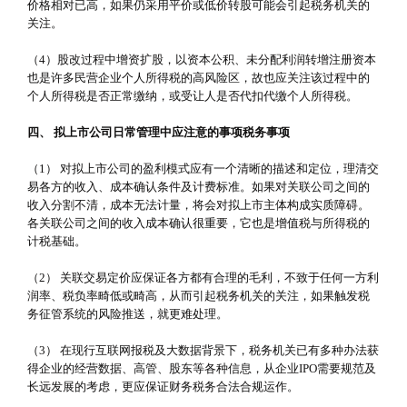
价格相对已高，如果仍采用平价或低价转股可能会引起税务机关的
关注。
（4）股改过程中增资扩股，以资本公积、未分配利润转增注册资本
也是许多民营企业个人所得税的高风险区，故也应关注该过程中的
个人所得税是否正常缴纳，或受让人是否代扣代缴个人所得税。
四、 拟上市公司日常管理中应注意的事项税务事项
（1） 对拟上市公司的盈利模式应有一个清晰的描述和定位，理清交
易各方的收入、成本确认条件及计费标准。如果对关联公司之间的
收入分割不清，成本无法计量，将会对拟上市主体构成实质障碍。
各关联公司之间的收入成本确认很重要，它也是增值税与所得税的
计税基础。
（2） 关联交易定价应保证各方都有合理的毛利，不致于任何一方利
润率、税负率畸低或畸高，从而引起税务机关的关注，如果触发税
务征管系统的风险推送，就更难处理。
（3） 在现行互联网报税及大数据背景下，税务机关已有多种办法获
得企业的经营数据、高管、股东等各种信息，从企业IPO需要规范及
长远发展的考虑，更应保证财务税务合法合规运作。