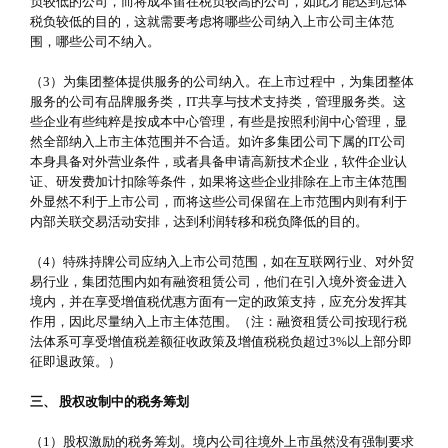
负较低的公司，而将成本留在税负较高的公司，如此才能达到总体
税负较低的目的，这就需要考虑将哪些公司纳入上市公司主体范
围，哪些公司不纳入。
（3）为集团整体提供服务的公司纳入。在上市过程中，为集团整体
服务的公司有品牌服务类，IT共享与技术支持类，管理服务类。这
些企业有些纯粹是按成本中心管理，有些是按照利润中心管理，显
然全部纳入上市主体范围并不合适。如许多集团公司下属的IT公司
本身具备对外营业条件，或者具备申请高新技术企业，软件企业认
证、研发费加计扣除等条件，如果将这些企业排除在上市主体范围
外显然不利于上市公司，而将这些公司保留在上市范围内则有利于
内部关联交易活动安排，达到利润转移和税负降低的目的。
（4）特殊持牌公司应纳入上市公司范围，如在互联网行业、对外贸
易行业，集团范围内如有融资租赁公司，他们在引入境外资金进入
境内，并在享受增值税优惠方面有一定的政策支持，应充分发挥其
作用，因此尽量纳入上市主体范围。（注：融资租赁公司按现行税
法体系可享受增值税差额征收政策及增值税税负超过3%以上部分即
征即退政策。）
三、 股权改制中的税务筹划
（1）股权激励的税务筹划。境内公司往境外上市虽然没有强制要求