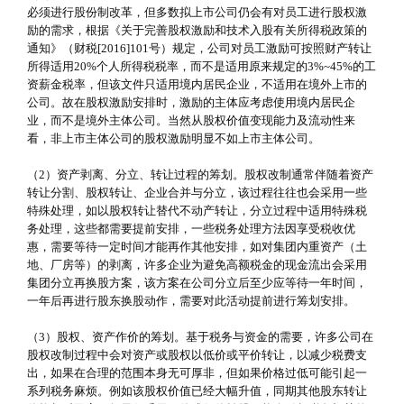
必须进行股份制改革，但多数拟上市公司仍会有对员工进行股权激
励的需求，根据《关于完善股权激励和技术入股有关所得税政策的
通知》（财税[2016]101号）规定，公司对员工激励可按照财产转让
所得适用20%个人所得税税率，而不是适用原来规定的3%~45%的工
资薪金税率，但该文件只适用境内居民企业，不适用在境外上市的
公司。故在股权激励安排时，激励的主体应考虑使用境内居民企
业，而不是境外主体公司。当然从股权价值变现能力及流动性来
看，非上市主体公司的股权激励明显不如上市主体公司。
（2）资产剥离、分立、转让过程的筹划。股权改制通常伴随着资产
转让分割、股权转让、企业合并与分立，该过程往往也会采用一些
特殊处理，如以股权转让替代不动产转让，分立过程中适用特殊税
务处理，这些都需要提前安排，一些税务处理方法因享受税收优
惠，需要等待一定时间才能再作其他安排，如对集团内重资产（土
地、厂房等）的剥离，许多企业为避免高额税金的现金流出会采用
集团分立再换股方案，该方案在公司分立后至少应等待一年时间，
一年后再进行股东换股动作，需要对此活动提前进行筹划安排。
（3）股权、资产作价的筹划。基于税务与资金的需要，许多公司在
股权改制过程中会对资产或股权以低价或平价转让，以减少税费支
出，如果在合理的范围本身无可厚非，但如果价格过低可能引起一
系列税务麻烦。例如该股权价值已经大幅升值，同期其他股东转让