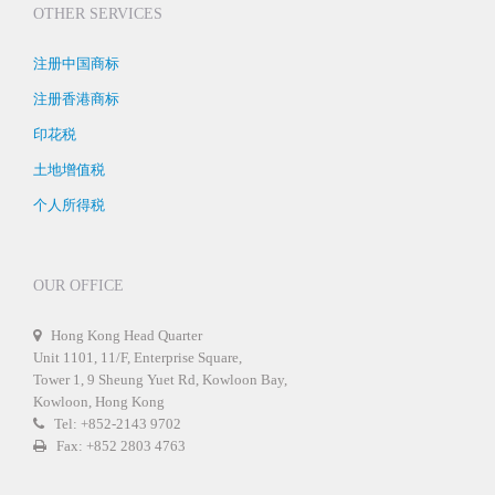
OTHER SERVICES
注册中国商标
注册香港商标
印花税
土地增值税
个人所得税
OUR OFFICE
Hong Kong Head Quarter
Unit 1101, 11/F, Enterprise Square,
Tower 1, 9 Sheung Yuet Rd, Kowloon Bay,
Kowloon, Hong Kong
Tel: +852-2143 9702
Fax: +852 2803 4763