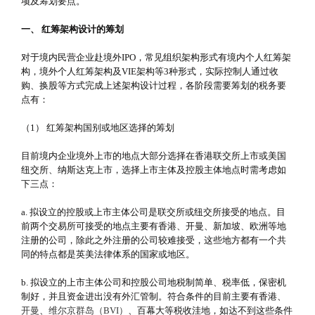
项及筹划要点。
一、 红筹架构设计的筹划
对于境内民营企业赴境外IPO，常见组织架构形式有境内个人红筹架
构，境外个人红筹架构及VIE架构等3种形式，实际控制人通过收
购、换股等方式完成上述架构设计过程，各阶段需要筹划的税务要
点有：
（1） 红筹架构国别或地区选择的筹划
目前境内企业境外上市的地点大部分选择在香港联交所上市或美国
纽交所、纳斯达克上市，选择上市主体及控股主体地点时需考虑如
下三点：
a. 拟设立的控股或上市主体公司是联交所或纽交所接受的地点。目
前两个交易所可接受的地点主要有香港、开曼、新加坡、欧洲等地
注册的公司，除此之外注册的公司较难接受，这些地方都有一个共
同的特点都是英美法律体系的国家或地区。
b. 拟设立的上市主体公司和控股公司地税制简单、税率低，保密机
制好，并且资金进出没有外汇管制。符合条件的目前主要有香港、
开曼
、
维尔京群岛（BVI）
、百幕大等税收洼地，如达不到这些条件