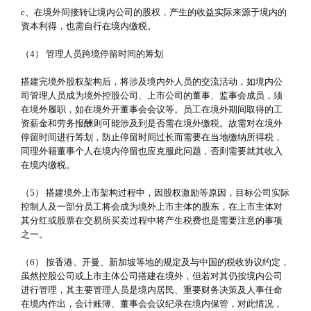
c、在境外间接转让境内公司的股权，产生的收益实际来源于境内的
资本利得，也需自行在境内缴税。
（4） 管理人员跨境停留时间的筹划
搭建完境外股权架构后，将涉及境内外人员的交流活动，如境内公
司管理人员成为境外控股公司、上市公司的董事、监事会成员，须
在境外履职，如在境外开董事会会议等。员工在境外期间取得的工
资薪金和劳务报酬则可能涉及到是否需在境外缴税。故需对在境外
停留时间进行筹划，防止停留时间过长而需要在当地缴纳所得税，
同理外籍董事个人在境内停留也应克服此问题，否则需要就其收入
在境内缴税。
（5） 搭建境外上市架构过程中，因股权激励等原因，目标公司实际
控制人及一部分员工将会成为境外上市主体的股东，在上市主体对
其分红或股票在交易所买卖过程中将产生税费也是需要注意的事项
之一。
（6） 按香港、开曼、新加坡等地的规定及与中国的税收协议约定，
虽然控股公司或上市主体公司搭建在境外，但若对其仍按境内公司
进行管理，其主要管理人员是境内居民、重要财务决策及人事任命
在境内作出，会计账簿、董事会会议纪录在境内保管，对此情况，