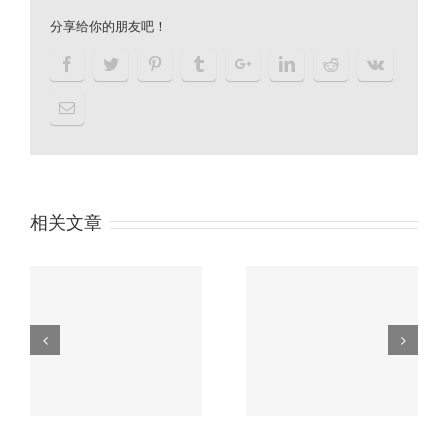
分享给你的朋友吧！
相关文章
户余
习近平“一带一路”论坛
没
主旨演讲精彩内容划重
香港公司审计流程
点！