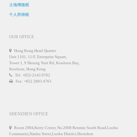
土地增值税
个人所得税
OUR OFFICE
Hong Kong Head Quarter
Unit 1101, 11/F, Enterprise Square,
Tower 1, 9 Sheung Yuet Rd, Kowloon Bay,
Kowloon, Hong Kong
Tel: +852-2143 9702
Fax: +852 2803 4763
SHENZHEN OFFICE
Room 2904,Kerry Center, No.2008 Renmin South Road,Luohu
Community,Nanhu Street,Luohu District,Shenzhen