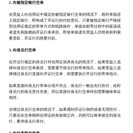
2. 向被指定银行交单
在受益人向信用证中规定的被指定银行交单的情况下，相符单据进
入指定银行，即构成了开证行的付款责任。只要被指定银行严格按
照信用证规定的寄单方式和线路操作，单据在邮寄过程中的延误或
者遗失风险都由开证行来承担。即使单据遗失受益人仍然有权利索
要货款，开证行仍然要付款。
3. 向保兑行交单
在开证行规定的保兑行对信用证加具保兑的情况下，如果受益人选
择向保兑行交单索偿，需要遵守保兑行的寄单指示。如果受益人选
择绕过保兑行直接向开证行交单，则需要执行开证行的寄单指示。
如果直接向保兑行寄单出现不符点，保兑行一般会先行拒付，此时
保兑行的保兑责任失效。所以直接向保兑行交单特别需要确保单证
相符。
在绕过保兑行交单的情况下，如果遇到开证行倒闭或者无理拒付，
只要还在交单期和信用证的有效期之内，仍然可以将单据交到保兑
行，要求保兑行承付。