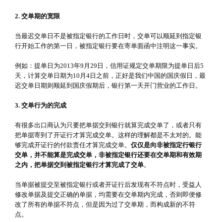
2. 交单期的宽限
当最迟交单日不是被指定银行的工作日时，交单可以顺延到指定银
行开始工作的第一日，被指定银行要在寄单面函中注明这一事实。
例如：提单日为2013年9月29日，信用证规定交单期限为提单日后5
天，计算交单日期为10月4日之前，正好是我们中国的国庆假日，最
迟交单日期则顺延到国庆假期后，银行第一天开门营业的工作日。
3. 交单行为的完成
有很多出口商认为只要把单据交到银行就算完成交单了，或者只有
把单据寄到了开证行才算完成交单。这样的理解都是不太对的。能
够完成开证行的付款责任才算完成交单。
仅仅是向非被指定行银行
交单，并不能算是完成交单，非被指定银行还要在交单期和有效期
之内，把单据交到被指定银行才算完成了交单
。
当单据被提交至被指定银行或者开证行后发现有不符点时，受益人
修改单据及提交正确的单据，均需要在交单期内完成，否则即便修
改了所有的单据不符点，但是因为过了交单期，而构成新的不符
点。