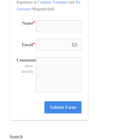
Experience in 
Company Formation
 and 
Tax 
Advisory
.
*
Required field
Name
Email
Comments
more
details
Submit Form
Search