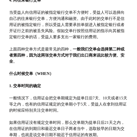
4. 向往来银行交单
当受益人向信用证的被指定银行交单不方便时，受益人可以选择向
自己的往来银行交单，方便沟通和融资。由于此时的交单行不是信
用证的被指定银行，所以受益人需要承担单据进入被指定银行或者
开证行之前的被丢失风险。假如交单行按照信用证的指示向其被指
定银行交单的话，受益人要多支出一家银行的费用。
上面四种交单方式是最常见的四种，
一般我们交单会选择第二种或
者第四种，因为这两张交单方式对于我们出口商来说比较方便、安
全
。
什么时候交单（WHEN）
1. 交单时间的确定
一般情况下，信用证会把交单期规定为提单日后7天、10天或者15天
等之内，也有的信用证规定的交单期小于5天，受益人在拿到信用证
的时候应特别关注交单时间。
如果信用证没有规定交单时间，那么交单期为提单日后21天之内，
在信用证的到期日和最迟交单日子两者当中，选取较早的日期为交
单期，也就是说交单日期不能迟于信用证的有效期。