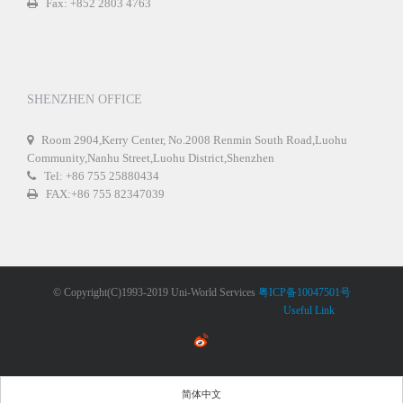
Fax: +852 2803 4763
SHENZHEN OFFICE
Room 2904,Kerry Center, No.2008 Renmin South Road,Luohu
Community,Nanhu Street,Luohu District,Shenzhen
Tel: +86 755 25880434
FAX:+86 755 82347039
© Copyright(C)1993-2019 Uni-World Services
粤ICP备10047501号
Useful Link
简体中文