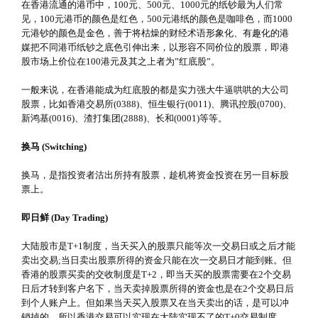
在香港流通的港币中，100元、500元、1000元的纸钞最为人们常
见，100元港币的颜色是红色，500元港纸的颜色是咖啡色，而1000
元港钞的颜色是金色，善于将枯燥的财经术语形象化、有趣化的港
媒把不同港币纸钞之底色引伸出来，以形容不同价位的股票，即港
股市场上价位在100港元及其之上者为”红底股”。
一般来说，在香港能成为红底股的都是实力强大牛逼哄哄的大公司
股票，比如香港交易所(0388)、恒生银行(0011)、腾讯控股(0700)、
新鸿基(0016)、渣打集团(2888)、长和(0001)等等。
换马 (Switching)
换马，是指投资者沽出所持有股票，趁机将资金投资在另一目标股
票上。
即日鲜 (Day Trading)
大陆股市是T+1制度，当天买入的股票只能等次一交易日或之后才能
卖出交易;当日卖出股票所得的资金只能在次一交易日才能到账。但
香港的股票买卖的交收制度是T+2，即当天买的股票需要在2个交易
日后才转到客户名下，当天卖掉股票所得的资金也是在2个交易日后
到个人账户上。但如果当天买入股票又在当天卖出的话，是可以冲
销掉的。所以香港交易可以实现在大陆实现不了的T+0交易制度。