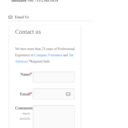
Shenzhen:
+86 755-2588 0434
Email Us
Contact us
We have more than 23 years of Professional 
Experience in 
Company Formation
 and 
Tax 
Advisory
.
*
Required field
Name
Email
Comments
more
details