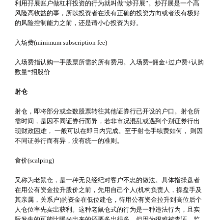
利用孖展账户做杠杆投资的行为就叫做“炒孖展”。炒孖展是一个高
风险高收益的事，所以投资者在没有正确的投资方向或者没有极好
的风险控制能力之前，还是请小心投资为好。
入场费(minimum subscription fee)
入场费指认购一手股票所需的所有费用。入场费=佣金+过户费+认购
数量*招股价
射仓
射仓，即将部分或全数股票转往其他证券行已开设的户口。射仓所
需时间，是因不同证券行而异，若非市况混乱或遇到个别证券行出
现财政困难， 一般可以在即日内完成。至于射仓手续费如何， 则因
不同证券行而有异，没有统一的准则。
食价(scalping)
又称为老鼠仓，是一种无良经纪对客户不忠的做法。具体指操盘者
在用公有资金拉升股价之前，先用自己个人(机构负责人，操盘手及
其亲属，关系户)的资金在低位建仓，待用公有资金拉升到高位后个
人仓位率先卖出获利。这种老鼠仓式的行为是一种违法行为，且实
际发生的可能比曝光出来的还要多出很多，但因为很难被查证，监