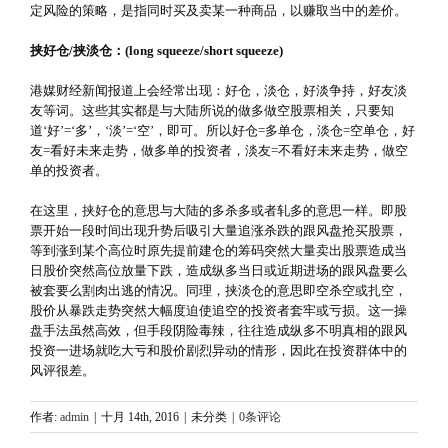
定风险的策略，是指同时买及卖某一种商品，以赚取当中的差价。
挟好仓/挟淡仓：(long squeeze/short squeeze)
港媒财经新闻报道上会经常出现：好仓，淡仓，好淡争持，好友淡
友等词。这些其实都是与大陆所说的做多做空股票相关，只要知
道‘好’=‘多’，‘淡’=‘空’，即可。所以好仓=多单仓，淡仓=空单仓，好
友=看好未来走势，做多单的投资者，淡友=不看好未来走势，做空
单的投资者。
在这里，挟好仓的意思与大陆的多杀多或者轧多的意思一样。即股
票开始一段时间出现升势后吸引大量追涨杀跌的跟风盘抢买股票，
等到涨到某个高位时原先提前建仓的筹码突然大量卖出股票造成当
日股价突然高位放量下跌，造成纵多当日或近期进场的跟风盘要么
被套要么割肉出逃的情况。同理，挟淡仓的意思即空杀空或扎空，
股价从暴跌走势突然大幅度迫使追空的投资者套牢或亏损。这一操
盘手法虽然高效，但手段阴险毒辣，往往造成纵多不明真相的跟风
投资一进场就吃大亏和股价剧烈异动的情形，因此在投资群体中的
风评很差。
作者:
admin
|
十月 14th, 2016
|
未分类
|
0条评论