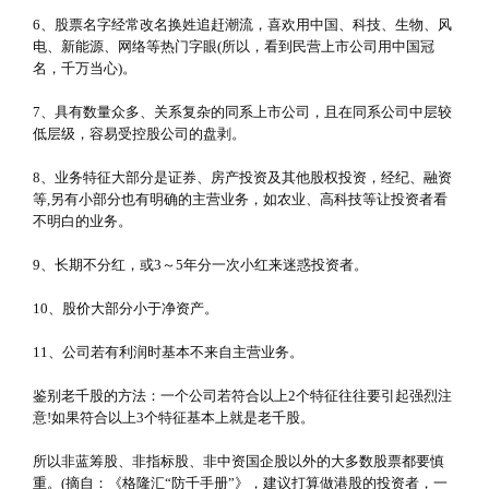
6、股票名字经常改名换姓追赶潮流，喜欢用中国、科技、生物、风
电、新能源、网络等热门字眼(所以，看到民营上市公司用中国冠
名，千万当心)。
7、具有数量众多、关系复杂的同系上市公司，且在同系公司中层较
低层级，容易受控股公司的盘剥。
8、业务特征大部分是证券、房产投资及其他股权投资，经纪、融资
等,另有小部分也有明确的主营业务，如农业、高科技等让投资者看
不明白的业务。
9、长期不分红，或3～5年分一次小红来迷惑投资者。
10、股价大部分小于净资产。
11、公司若有利润时基本不来自主营业务。
鉴别老千股的方法：一个公司若符合以上2个特征往往要引起强烈注
意!如果符合以上3个特征基本上就是老千股。
所以非蓝筹股、非指标股、非中资国企股以外的大多数股票都要慎
重。(摘自：《格隆汇“防千手册”》，建议打算做港股的投资者，一