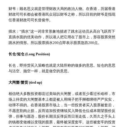
财爷：顾名思义就是管理财政大局的政治人物。在香港，历届香港
财政司司长都会被香港民众冠以财爷之称，所以目前的财爷是指现
任香港财政司司长曾俊华。
插水：“插水”这一词非常形象地描述了跳水运动员从高台飞跃而下
直插水面的优美动作，所以港人把它用在了股市上，形容股票突然
跳水的情形。所以股票插水200点即表示股票急跌200点。
长仓/短仓 (Long Position)
长仓，即持货买入策略也就是大陆所称的做多的意思。短仓的意思
与沽空、抛空一样，就是做空的意思。
大闸蟹/蟹货 (tied up)
相信绝大多数投资都尝过美味的大闸蟹，或者至少看过长啥样，市
场上待卖的大闸蟹基本上都是被人用绳子把手脚都绑得严严实实，
动弹不得的。在香港股票市场上，当一些投资者买入股票被套后，
不愿意割肉止损，反而追加投资继续买入降低仓位成本期望股价反
弹，但事与愿违，股价长期没反弹反而日渐走低，久而久之手头上
的钱都变做难以变现的股票，最终被深度套牢。这些被套牢的投资