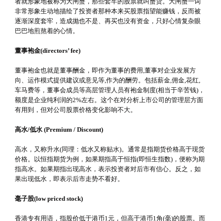
者就形象地被称为大闸蟹，那些套牢的股票就叫蟹货。大闸蟹一词
非常形象生动地描绘了投资者那种本来买股票指望能赚钱，反而被
逐渐深度套牢，造成抛也不是、再买也没有资金，只好心情复杂眼
巴巴地煎熬着的心情。
董事袍金(directors’ fee)
董事袍金也就是董事酬金，即作为董事的费用,董事对企业发展方
向、运作模式提供建议或意见等,作为的酬劳。包括薪金,佣金,花红,
车马费等，董事会成员等高层管理人员有袍金制度(相当于辛苦钱)，
额度是企业纯利润的2%左右。这个在对分析上市公司的管理层方面
有用到，但对公司股票价格变化影响不大。
高水/低水 (Premium / Discount)
高水，又称升水(同理：低水又称贴水)。通常是指期货价格高于现货
价格。以恒指期货为例，如果期指高于恒指(即恒生指数)，便称为期
指高水。如果期指出现高水，表示投资者对后市有信心。反之，如
果出现低水，即表示后市走势不看好。
毫子股(low priced stock)
香港专有用语，指股价低于港币1元，但高于港币1角(毫)的股票。而