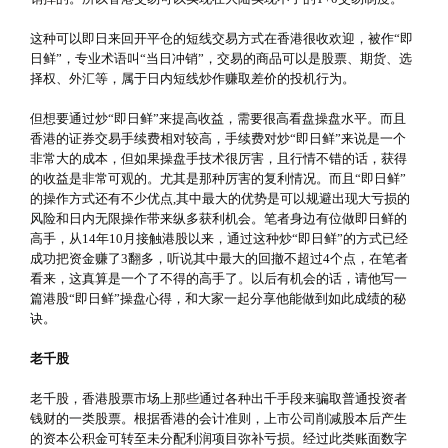
这种可以即日来回开平仓的短线交易方式在香港很收欢迎，被作“即
日鲜”，专业术语叫“当日冲销”，交易的商品可以是股票、期货、选
择权、外汇等，属于日内短线炒作赚取差价的投机行为。
但想要通过炒“即日鲜”来提高收益，需要很高看盘操盘水平。而且
香港的证券交易手续费相对较高，手续费对炒“即日鲜”来说是一个
非常大的成本，但如果操盘手技术很厉害，且行情不错的话，获得
的收益是非常可观的。尤其是那种厉害的复利情况。而且“即日鲜”
的操作方式还有不少优点,其中最大的优势是可以规避出现大亏损的
风险和日内无限操作带来纵多获利机会。笔者身边有位做即日鲜的
高手，从14年10月接触港股以来，通过这种炒“即日鲜”的方式已经
成功把资金赚了3翻多，听说其中最大的回撤不超过4个点，在笔者
看来，这真算是一个了不得的高手了。以后有机会的话，请他写一
篇港股“即日鲜”操盘心得，和大家一起分享他能做到如此成绩的秘
诀。
老千股
老千股，香港股票市场上那些通过各种出千手段来骗取普通投资者
钱财的一类股票。根据香港的会计准则，上市公司削减股本后产生
的资本公积金可转至未分配利润项目弥补亏损。经过此类账面数字