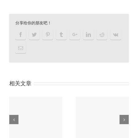
分享给你的朋友吧！
相关文章
户余
习近平“一带一路”论坛
没
主旨演讲精彩内容划重
香港公司审计流程
点！