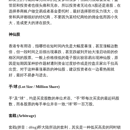
管层和投资者也很头痛和无奈。所以投资者无论在A股还是港股，在
选择券商账户做交易或者基金委托时，最好选择那些实力强大，信
誉和风评都很好的经纪商，不要因为某经纪商给的佣金低而因小失
大，造成更大的潜在损失。
神仙股
香港专有用语，指哪些在短时间内先是大幅度暴涨，甚至涨幅达数
倍，但一段时间之后很出现暴跌，甚至跌破到开始大涨启动前的价
格区间的股票。一般上价格很低的毫子股比较容易出现神仙股，原
因是短期因某种炒作题材遭到资金过度炒作或是控盘庄家出千拉高
出货。对于这种暴涨暴跌的神仙股，建议投资者在一边看热闹就
好，最好不易参与进去。
手/球 (Lot Size / Million Share)
手”及“球”，均是买卖股数的单位术语。“手”即每次买卖的最起码股
数，而各股票的每手单位并非一致;“球”即一百万股。
套戥 (Arbitrage)
套戥(拼音：děng)即大陆所说的套利，其实是一种低买高卖的同时锁