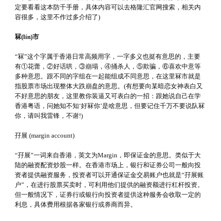
定要看看这本防千手册，具体内容可以去格隆汇官网搜索，相关内
容很多，这里不作过多介绍了)
冧(lín)市
“冧”这个字属于香港日常高频用字，一字多义也挺有意思的，主要
有①花蕾，②好话哄，③崩塌，④捅杀人，⑤欺骗，⑥喜欢中意等
多种意思。跟不同的字组在一起能组成不同意思，在这里冧市就是
指股票市场出现整体大跌崩盘的意思。(有想要向某暗恋女神表白又
不好意思的朋友，这里教你装逼又可表白的一招：跟她说自己在学
香港粤语，问她知不知‘好冧你’是啥意思，但要记住千万不要说队冧
你，请叫我雷锋，不谢!)
孖展 (margin account)
“孖展”一词来自香港，英文为Margin，即保证金的意思。类似于大
陆的融资配资炒股一样。在香港市场上，银行和证券公司一般向投
资者提供融资服务，投资者可以开通保证金交易账户也就是“孖展账
户”，在进行股票买卖时，可利用他们提供的融资额进行杠杆投资。
但一般情况下，证券行或银行向投资者提供这种服务会收取一定的
利息，具体费用根据各家银行或券商而异。