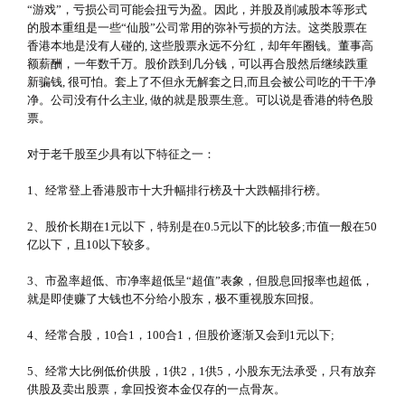
“游戏”，亏损公司可能会扭亏为盈。因此，并股及削减股本等形式
的股本重组是一些“仙股”公司常用的弥补亏损的方法。这类股票在
香港本地是没有人碰的, 这些股票永远不分红，却年年圈钱。董事高
额薪酬，一年数千万。股价跌到几分钱，可以再合股然后继续跌重
新骗钱, 很可怕。套上了不但永无解套之日,而且会被公司吃的干干净
净。公司没有什么主业, 做的就是股票生意。可以说是香港的特色股
票。
对于老千股至少具有以下特征之一：
1、经常登上香港股市十大升幅排行榜及十大跌幅排行榜。
2、股价长期在1元以下，特别是在0.5元以下的比较多;市值一般在50
亿以下，且10以下较多。
3、市盈率超低、市净率超低呈“超值”表象，但股息回报率也超低，
就是即使赚了大钱也不分给小股东，极不重视股东回报。
4、经常合股，10合1，100合1，但股价逐渐又会到1元以下;
5、经常大比例低价供股，1供2，1供5，小股东无法承受，只有放弃
供股及卖出股票，拿回投资本金仅存的一点骨灰。