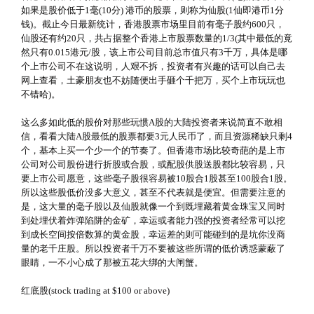
如果是股价低于1毫(10分) 港币的股票，则称为仙股(1仙即港币1分
钱)。截止今日最新统计，香港股票市场里目前有毫子股约600只，
仙股还有约20只，共占据整个香港上市股票数量的1/3(其中最低的竟
然只有0.015港元/股，该上市公司目前总市值只有3千万，具体是哪
个上市公司不在这说明，人艰不拆，投资者有兴趣的话可以自己去
网上查看，土豪朋友也不妨随便出手砸个千把万，买个上市玩玩也
不错哈)。
这么多如此低的股价对那些玩惯A股的大陆投资者来说简直不敢相
信，看看大陆A股最低的股票都要3元人民币了，而且资源稀缺只剩4
个，基本上买一个少一个的节奏了。但香港市场比较奇葩的是上市
公司对公司股份进行折股或合股，或配股供股送股都比较容易，只
要上市公司愿意，这些毫子股很容易被10股合1股甚至100股合1股。
所以这些股低价没多大意义，甚至不代表就是便宜。但需要注意的
是，这大量的毫子股以及仙股就像一个到既埋藏着黄金珠宝又同时
到处埋伏着炸弹陷阱的金矿，幸运或者能力强的投资者经常可以挖
到成长空间按倍数算的黄金股，幸运差的则可能碰到的是坑你没商
量的老千庄股。所以投资者千万不要被这些所谓的低价诱惑蒙蔽了
眼睛，一不小心成了那被五花大绑的大闸蟹。
红底股(stock trading at $100 or above)