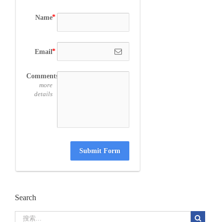
Name
Email
Comments
more
details
Submit Form
Search