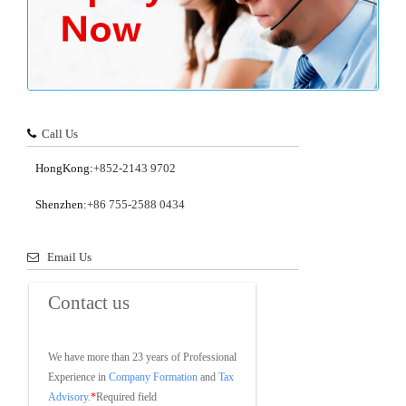
Call Us
HongKong:
+852-2143 9702
Shenzhen:
+86 755-2588 0434
Email Us
Contact us
We have more than 23 years of Professional 
Experience in 
Company Formation
 and 
Tax 
Advisory
.
*
Required field