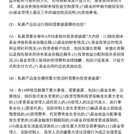
益分配和亏损分担方式、管理费标准及计提方式、基金费用承担方
式、基金业务报告和财务报告提交制度等;(7)基金的申购与赎回安排;
(8)基金管理人最近三年的诚信情况说明;(9)其他事项。
Q5：私募产品在运行期间需要披露哪些信息?
A5：私募需要在每年4月结束前向投资者披露7大内容：(1)报告期末
基金净值和基金份额总额;(2)基金的财务情况;(3) 基金投资运作情况
和运用杠杆情况;(4) 投资者账户信息，包括实缴出资额、未缴出资额
以及报告期末所持有基金份额总额等;(5) 投资收益分配和损失承担情
况;(6) 基金管理人取得的管理费和业绩报酬，包括计提基准、计提方
式和支付方式;(7) 基金合同约定的其他信息。
Q6：私募产品发生哪些重大情况时需要向投资者披露?
A6：有14种情况都属于重大事项，需要披露，包括(1)基金名称、注
册地址、组织形式发生变更的;(2)投资范围和投资策略发生重大变化
的;(3)变更基金管理人或托管人的;(4)管理人的法定代表人、执行事
务合伙人(委派代表)、实际控制人发生变更的;(5)触及基金止损线或
预警线的;(6)管理费率、托管费率发生变化的;(7)基金收益分配事项
发生变更的;(8)基金触发巨额赎回的;(9)基金存续期变更或展期的;
(10)基金发生清盘或清算的;(11)发生重大关联交易事项的;(12)基金管
理人、实际控制人、高管人员涉嫌重大违法违规行为或正在接受监