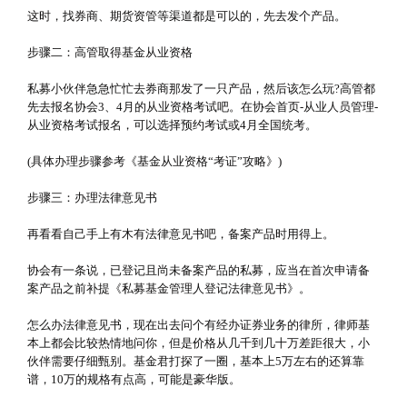
这时，找券商、期货资管等渠道都是可以的，先去发个产品。
步骤二：高管取得基金从业资格
私募小伙伴急急忙忙去券商那发了一只产品，然后该怎么玩?高管都
先去报名协会3、4月的从业资格考试吧。在协会首页-从业人员管理-
从业资格考试报名，可以选择预约考试或4月全国统考。
(具体办理步骤参考《基金从业资格“考证”攻略》)
步骤三：办理法律意见书
再看看自己手上有木有法律意见书吧，备案产品时用得上。
协会有一条说，已登记且尚未备案产品的私募，应当在首次申请备
案产品之前补提《私募基金管理人登记法律意见书》。
怎么办法律意见书，现在出去问个有经办证券业务的律所，律师基
本上都会比较热情地问你，但是价格从几千到几十万差距很大，小
伙伴需要仔细甄别。基金君打探了一圈，基本上5万左右的还算靠
谱，10万的规格有点高，可能是豪华版。