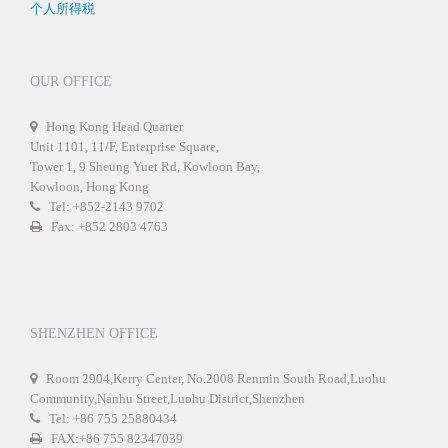
个人所得税
OUR OFFICE
Hong Kong Head Quarter
Unit 1101, 11/F, Enterprise Square,
Tower 1, 9 Sheung Yuet Rd, Kowloon Bay,
Kowloon, Hong Kong
Tel: +852-2143 9702
Fax: +852 2803 4763
SHENZHEN OFFICE
Room 2904,Kerry Center, No.2008 Renmin South Road,Luohu
Community,Nanhu Street,Luohu District,Shenzhen
Tel: +86 755 25880434
FAX:+86 755 82347039