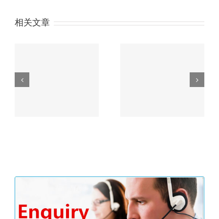
相关文章
户余
习近平“一带一路”论坛
没
主旨演讲精彩内容划重
香港公司审计流程
点！