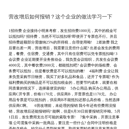
营改增后如何报销？这个企业的做法学习一下
1招待费 企业接待小明来考察，发生招待费1000元，其中的税金可
以抵扣吗? 招待费，当然不可以抵扣呀!即便开了专票也不行。并且
招待费超额部分需缴纳25%的所得税，合理使用呦! 2差旅费 我之
后要出差一周，营改增后，我需要注意些什么呢? 出差会发生的费用
是，餐费、住宿费、交通费，其中只有住宿费可以凭专票抵扣呦! 3
会议费 企业近期要开业务推动会，我负责会议组织，共发生会议费
4000元，其中餐饮费2000元，都能抵扣吧? 会议费中的场租费、会
务费可以抵扣，但是餐饮费是不可以抵扣的噢! 4福利费 企业让我
来负责采购节日物资，我买了好多礼品和食品，还开了专票呢! 作为
福利费购买的物品是不可以抵扣税金的，想要节约成本，就要在相
同质量的情况下，选择最便宜的啦! 5办公用品 购买办公用品，供
应商C开专票，价格1170元，供应商B，开普票也是1170元。 办公
用品专票是可以抵扣的，供应商B不能抵扣还那么高价格，当然选择
供应商C啊。 6营改增前，未处理的报销 我今年还有些费用没报
销，营改增后还能报销吗? 能啊，但是6月30日前要报销完毕呦。5月
1日后，发生费用支出尽可能的索取专票! 7集中采购，开票注意事
项 公司需集中采购一批商品，要注意一些什么? 合同中注明价格是
否包含税金，约定什么类型的发票，取得发票时也要注意发票内容