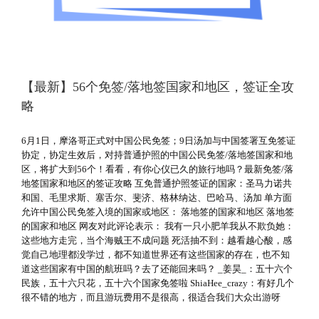
【最新】56个免签/落地签国家和地区，签证全攻
略
6月1日，摩洛哥正式对中国公民免签；9日汤加与中国签署互免签证
协定，协定生效后，对持普通护照的中国公民免签/落地签国家和地
区，将扩大到56个！看看，有你心仪已久的旅行地吗？最新免签/落
地签国家和地区的签证攻略 互免普通护照签证的国家：圣马力诺共
和国、毛里求斯、塞舌尔、斐济、格林纳达、巴哈马、汤加 单方面
允许中国公民免签入境的国家或地区： 落地签的国家和地区 落地签
的国家和地区 网友对此评论表示： 我有一只小肥羊我从不欺负她：
这些地方走完，当个海贼王不成问题 死活抽不到：越看越心酸，感
觉自己地理都没学过，都不知道世界还有这些国家的存在，也不知
道这些国家有中国的航班吗？去了还能回来吗？ _姜昊_：五十六个
民族，五十六只花，五十六个国家免签啦 ShiaHee_crazy：有好几个
很不错的地方，而且游玩费用不是很高，很适合我们大众出游呀