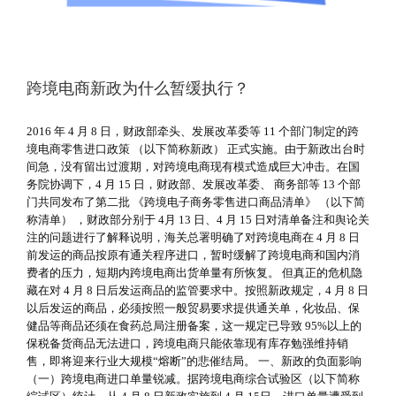
跨境电商新政为什么暂缓执行？
2016 年 4 月 8 日，财政部牵头、发展改革委等 11 个部门制定的跨
境电商零售进口政策 （以下简称新政） 正式实施。由于新政出台时
间急，没有留出过渡期，对跨境电商现有模式造成巨大冲击。在国
务院协调下，4 月 15 日，财政部、发展改革委、 商务部等 13 个部
门共同发布了第二批 《跨境电子商务零售进口商品清单》 （以下简
称清单） ，财政部分别于 4月 13 日、4 月 15 日对清单备注和舆论关
注的问题进行了解释说明，海关总署明确了对跨境电商在 4 月 8 日
前发运的商品按原有通关程序进口，暂时缓解了跨境电商和国内消
费者的压力，短期内跨境电商出货单量有所恢复。 但真正的危机隐
藏在对 4 月 8 日后发运商品的监管要求中。按照新政规定，4 月 8 日
以后发运的商品，必须按照一般贸易要求提供通关单，化妆品、保
健品等商品还须在食药总局注册备案，这一规定已导致 95%以上的
保税备货商品无法进口，跨境电商只能依靠现有库存勉强维持销
售，即将迎来行业大规模“熔断”的悲催结局。 一、新政的负面影响
（一）跨境电商进口单量锐减。据跨境电商综合试验区（以下简称