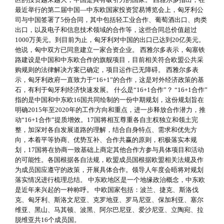
最近举行的第二届中国—中东欧国家投资贸易博览会上，匈牙利公
司与中国签署了5份合同，其中包括轻工业合作、葡萄酒出口、肉类
出口，以及电子和信息技术领域的合作等，这些合同总价值超过
1000万美元。到目前为止，匈牙利对中国的出口已达到20亿美元。
他说，匈中双方已同意建立一家合资企业。 西雅尔多表示，匈塞铁
路建设是中国和中东欧合作的旗舰项目，目前相关符合欧盟公共采
购规则的法律解决方案已确定，项目运作已无障碍。 西雅尔多表
示，匈牙利政府一直致力于“16+1”的合作，这是对外经济政策的基
石，有利于匈牙利经济快速发展。 什么是“16+1合作”？ “16+1合作”
指的是中国和中东欧16国共同绘制的一份中期规划，这份规划旨在
明确2015年至2020年的工作方向和重点，进一步释放合作潜力，推
动“16+1合作”提质增效。17国将相互尊重各自主权独立和领土完
整，加深对各自发展道路的理解，结合自身特点、需求和优先方
向，本着平等协商、优势互补、合作共赢的原则，积极落实本规
划，17国将在协商一致基础上商定其他合作方参与具体项目和活动
的可能性。各国根据各自法规，欧盟成员国根据欧盟相关法规及作
为成员国应遵守的政策，开展具体合作。领导人年度会晤将对规划
落实情况进行梳理总结。 中东欧地区是一个地缘政治概念，中东欧
是近年来兴起的一种称呼。 中欧国家包括：波兰、捷克、斯洛伐
克、匈牙利、斯洛文尼亚、克罗地亚、罗马尼亚、保加利亚、塞尔
维亚、黑山、马其顿、波黑、阿尔巴尼亚、爱沙尼亚、立陶宛、拉
脱维亚共16个成员国。