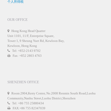
个人所得税
OUR OFFICE
Hong Kong Head Quarter
Unit 1101, 11/F, Enterprise Square,
Tower 1, 9 Sheung Yuet Rd, Kowloon Bay,
Kowloon, Hong Kong
Tel: +852-2143 9702
Fax: +852 2803 4763
SHENZHEN OFFICE
Room 2904,Kerry Center, No.2008 Renmin South Road,Luohu
Community,Nanhu Street,Luohu District,Shenzhen
Tel: +86 755 25880434
FAX:+86 755 82347039