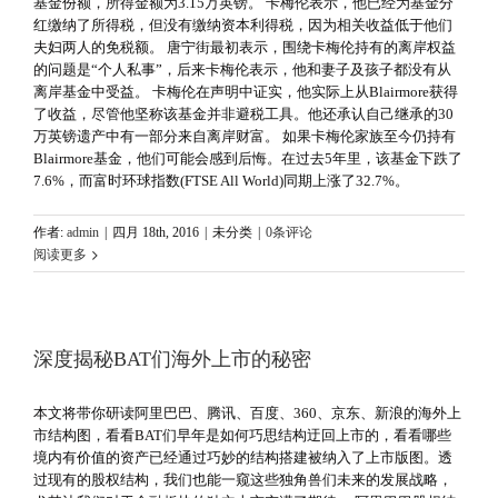
基金份额，所得金额为3.15万英镑。 卡梅伦表示，他已经为基金分
红缴纳了所得税，但没有缴纳资本利得税，因为相关收益低于他们
夫妇两人的免税额。 唐宁街最初表示，围绕卡梅伦持有的离岸权益
的问题是“个人私事”，后来卡梅伦表示，他和妻子及孩子都没有从
离岸基金中受益。 卡梅伦在声明中证实，他实际上从Blairmore获得
了收益，尽管他坚称该基金并非避税工具。他还承认自己继承的30
万英镑遗产中有一部分来自离岸财富。 如果卡梅伦家族至今仍持有
Blairmore基金，他们可能会感到后悔。在过去5年里，该基金下跌了
7.6%，而富时环球指数(FTSE All World)同期上涨了32.7%。
作者:
admin
|
四月 18th, 2016
|
未分类
|
0条评论
阅读更多
深度揭秘BAT们海外上市的秘密
本文将带你研读阿里巴巴、腾讯、百度、360、京东、新浪的海外上
市结构图，看看BAT们早年是如何巧思结构迂回上市的，看看哪些
境内有价值的资产已经通过巧妙的结构搭建被纳入了上市版图。透
过现有的股权结构，我们也能一窥这些独角兽们未来的发展战略，