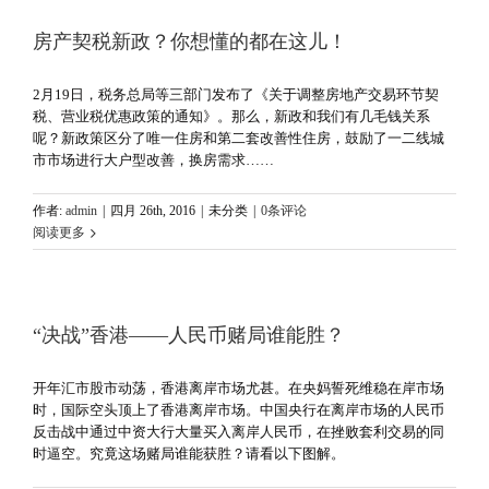
房产契税新政？你想懂的都在这儿！
2月19日，税务总局等三部门发布了《关于调整房地产交易环节契
税、营业税优惠政策的通知》。那么，新政和我们有几毛钱关系
呢？新政策区分了唯一住房和第二套改善性住房，鼓励了一二线城
市市场进行大户型改善，换房需求……
作者:
admin
|
四月 26th, 2016
|
未分类
|
0条评论
阅读更多
“决战”香港——人民币赌局谁能胜？
开年汇市股市动荡，香港离岸市场尤甚。在央妈誓死维稳在岸市场
时，国际空头顶上了香港离岸市场。中国央行在离岸市场的人民币
反击战中通过中资大行大量买入离岸人民币，在挫败套利交易的同
时逼空。究竟这场赌局谁能获胜？请看以下图解。