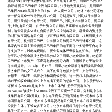
尤其让我们对于金融板块的独立上市充满了期待。 阿里巴巴股权结
构评析 阿里巴巴集团控股有限公司，注册地为开曼群岛，是阿里巴
巴集团2014年美国上市的主体。 出去境外公司，此外上市公司还包
含一部分完全外资持股的境内公司，分别是淘宝(中国)软件有限公
司、浙江天猫技术有限公司、阿里巴巴(中国)技术有限公司、阿里软
件(上海)有限公司。 由于外资公司在境内从事增值电信业务受到限
制，这些外资实体通过合同协议方式控制着马云、谢世煌内资持股
的浙江淘宝网络有限公司、浙江天猫网络有限公司、杭州阿里技术
有限公司、杭州阿里巴巴广告有限公司和阿里巴巴云计算公司。这
几家内资公司主要经营阿里巴巴集团的电子商务业务运营平台与业
务支持平台，以此实现境内主要业务实体经营收益的汇集。 由于支
付宝和小贷等金融业务已经单独成立了阿里小微金融集团，此前阿
里巴巴的上市资产中不应再包含此部分内容，但招股书对于这些业
务有所提升。 2014年10月16日，阿里小微金融服务集团以蚂蚁金融
服务集团的名义正式成立，旗下的业务包括支付宝、支付宝钱包、
余额宝、招财宝、蚂蚁小贷和网商银行等。这一股权机构调整让市
场对于蚂蚁金服的独立上市充满了无限的想象空间。 京东股权结构
评析 京东2014年赴美上市，上市主体为注册于开曼群岛的
JD.com,Inc.该境外主体100%控股了三家境外子公司，分别是京东科
技集团有限公司(开曼)、京东电子商务(贸易)香港有限公司和京东香
港国际有限公司。 北京京东世界贸易有限公司是京东在境外重要的
投资性主体，下设众多子公司，北京京东尚科信息技术有限公司是
其子公司之一。此外，北京京东世纪贸易有限公司、北京京东尚科