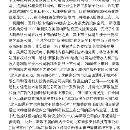
网、点摘网和相关游戏网站。该公司也下设了多家子公司。 近期有
消息称360将实现私有化，从纽交所退市。目前披露的360私有化路
线图显示，360在准备红筹架构拆回境内，并准备A股借壳上市。若
一切顺利，回归A股市场的360确实让人有很大的想象空间。 新浪股
权机构分析 2000年新浪在美国纳斯达克正式挂牌交易，完成了中国
大陆两络公司在境外上市的破冰之旅，其上市主体是注册于开曼群
岛的新浪公司。 当时的创举“新浪模式”在之后的10年中为互联网企
业所纷纷效仿，其实质在于为了规避禁止外资投资电信业务的规
定，采用迁回的策略，将网站内容与网站技术相分离，将资本和网
站所有权相分离，通过“新浪协议(VIE结构)”将网站经营收入和广告
收入等利润经技术公司转移至新浪上市公司。 2000年上市时，新浪
在中国境内有两家全内资公司“北京新浪互联信息服务有限公司”和
“北京新浪互动广告有限公司”，这两家公司与北京四通电子技术有
限公司和香港利方投资有限公司共同出资设立的子公司——北京四
通利方信息技术有限责任公司签订一系列协议，并将北京新浪信息
和新浪广告的利润转移到新浪上市公司。 但目前的情况是，在全国
企业工商信息查询系统里查找不到“北京新浪互动广告有限公司”和
“北京四通利方信息技术有限责任公司”的相关信息. 因此新浪目前是
通过何种途径将境内公司的利润转至上市公司的还有待查证，上图
中红色虚线框内的公司(协议控制的一方)与新浪公司的关系还需进一
步明确。 此外，新浪下属的境内子公司北京新浪支付科技有限公司
(“新浪支付”)的目标定位是为互联网金融资金账户提供管理方案，这