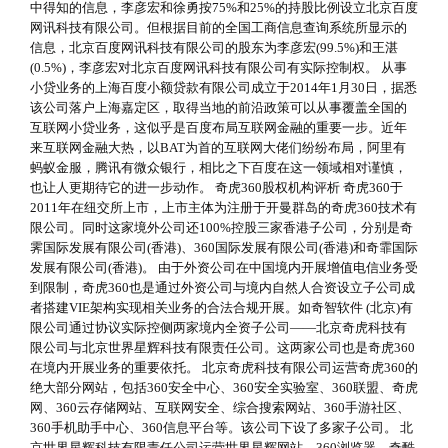
中得知的信息，李彦宏和徐勇按75%和25%的持股比例设立北京百度
网讯科技有限公司。但根据目前的全国工商信息查询系统所显示的
信息，北京百度网讯科技有限公司的股东为李彦宏(99.5%)和王湛
(0.5%)，李彦宏对北京百度网讯科技有限公司有实际控制权。 从事
小贷业务的上海百度小额贷款有限公司成立于2014年1月30日，据悉
该公司落户上海嘉定区，取得当地的前沿政策可以从事覆盖全国的
互联网小贷业务，这似乎是百度布局互联网金融的重要一步。近年
来互联网金融大热，以BAT为首的互联网大佬们纷纷布局，阿里有
蚂蚁金服，腾讯有微众银行，相比之下百度在这一领域相对谨慎，
也让人更期待它的进一步动作。 奇虎360股权机构评析 奇虎360于
2011年在纽交所上市，上市主体为注册于开曼群岛的奇虎360技术有
限公司。同时这家境外公司还100%控股三家香港子公司，分别是奇
霁国际发展有限公司(香港)、360国际发展有限公司(香港)和奇霏国际
发展有限公司(香港)。 由于外资公司在中国境内开展增值电信业务受
到限制，奇虎360也是通过外资公司与境内自然人合资设立子公司成
者搭建VIE架构实现相关业务的合法合规开展。如奇智软件 (北京)有
限公司通过协议实际控侧两家境内全资子公司——北京奇虎科技有
限公司与北京世界星辉科技有限责任公司。这两家公司也是奇虎360
在境内开展业务的重要依托。 北京奇虎科技有限公司运营奇虎360的
绝大部分网站，包括360安全中心、360安全实验室、360联盟、奇虎
网、360云存储网站、互联网安全、综合搜索网站、360手游社区、
360手机助手中心、360信息平台等。该公司下设了多家子公司。 北
京世界星辉科技有限责任公司运营世界星辉网站、360浏览器、奇酷