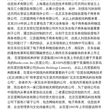
信息技术有限公司、上海晟达元信息技术有限公司共同出资设立上
海京汇小额贷款有限公司，从事小贷业务。 此外，刘强东与孙加明
还共同出资设立两家境外公司——北京京东叁佰陆拾度电子商务有
限公司、江苏圆周电子商务有限公司。 从以上的股权结构图来看，
京东2014年的上市主要包含了两大业务板块：电子商务板块和物流
板块。北京京东世纪贸易有限公司作为京东在电子商务板块最重要
的子公司，通过协议控制的方式，分别于北京京东叁佰陆拾度电子
商务有限公司、江苏圆周电子商务有限公司、自然人刘强东和孙加
明之间签订了一系列协议。 从京东现有的上市结构中可以看出，目
前京东仅仅实现了电子商务和物流板块的上市，相应的，京东金融
的蓬勃发展和近期巨额融资也让人期待京东金融板块的未来上市之
路。 百度股权机构评析 百度集团2005年在美上市的是注册于开曼群
岛的Baidu.com, Inc.(百度公司)，其100%控股注册于英属维尔京群岛
的百度控股有限公司(Baidu Holdings Limited)。 从以上百度股权结
构图来看，百度在中国境内有两家重要的子公司:“百度在线网络技术
(北京)有限公司”和李彦宏与王湛共同持股的“北京百度网讯科技有限
公司”。前者作为一家完全外资持股的公司，在境内开展相关业务受
限，而后者作为一家已取得相关牌照的内资公司，为了使得公司在
中国境内从事业务更加合法合规，二者通过协议控创的方式，由北
京百度网讯科技有限公司经营大部分业务。 北京百度网讯科技有限
公司下面有27家子公司，包含网络科技类、电子商务类、信息技术
类、企业管理类与文化传媒类公司。 从百度2005年上市招股说明书