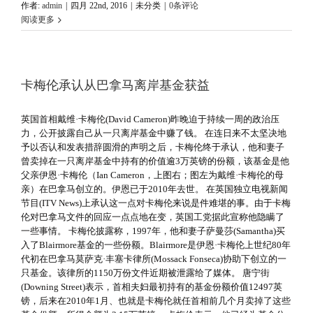
作者:
admin
|
四月 22nd, 2016
|
未分类
|
0条评论
阅读更多
卡梅伦承认从巴拿马离岸基金获益
英国首相戴维·卡梅伦(David Cameron)昨晚迫于持续一周的政治压
力，公开披露自己从一只离岸基金中赚了钱。 在连日来不太坚决地
予以否认和发表措辞圆滑的声明之后，卡梅伦终于承认，他和妻子
曾卖掉在一只离岸基金中持有的价值逾3万英镑的份额，该基金是他
父亲伊恩·卡梅伦（Ian Cameron，上图右；图左为戴维·卡梅伦的母
亲）在巴拿马创立的。伊恩已于2010年去世。 在英国独立电视新闻
节目(ITV News)上承认这一点对卡梅伦来说是件难堪的事。由于卡梅
伦对巴拿马文件的回应一点点地在变，英国工党据此宣称他隐瞒了
一些事情。 卡梅伦披露称，1997年，他和妻子萨曼莎(Samantha)买
入了Blairmore基金的一些份额。Blairmore是伊恩·卡梅伦上世纪80年
代初在巴拿马莫萨克·丰塞卡律所(Mossack Fonseca)协助下创立的一
只基金。该律所的1150万份文件近期被泄露给了媒体。 唐宁街
(Downing Street)表示，首相夫妇最初持有的基金份额价值12497英
镑，后来在2010年1月、也就是卡梅伦就任首相前几个月卖掉了这些