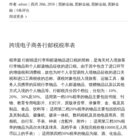
作者:
admin
|
四月 26th, 2016
|
图解金融
,
图解金融
,
图解金融
,
图解金
融
|
0条评论
阅读更多
跨境电子商务行邮税税率表
税率篇 行邮税是行李和邮递物品进口税的简称，是海关对入境旅客
行李物品和个人邮递物品征收的进口税。由于其中包含了进口环节
的增值税和消费税，故也为对个人非贸易性入境物品征收的进口关
税和进口工商税收的总称。课税对象包括入境旅客、运输工具，服
务人员携带的应税行李物品、个人邮递物品、馈赠物品以及以其他
方式入境的个人物品等。行邮税共分四个档位，分别为：10%、
20%、30%及50%。 适用第一档10%税率的物品主要包括书报、刊
物、教育专用电影片、幻灯片、原版录音带、录像带、金、银及其
制品、食品、饮料等； 适用第二档20%税率的物品主要包括纺织品
及其制成品、摄像机、摄录一体机、数码相机及其他电器用具、照
相机、自行车、手表、钟表（含配件、附件）； 适用第三档30%税
率的物品为高尔夫球及球具、高档手表（系指完税价格10000元人民
币以上的手表）； 适用第四档50%税率的物品为烟、酒、化妆品。