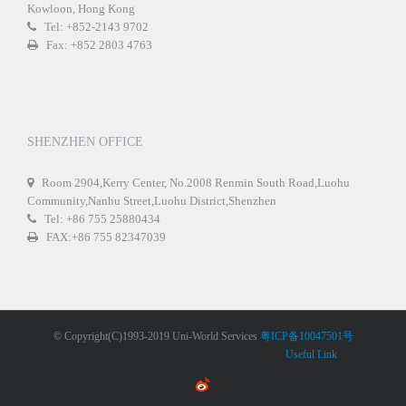
Kowloon, Hong Kong
Tel: +852-2143 9702
Fax: +852 2803 4763
SHENZHEN OFFICE
Room 2904,Kerry Center, No.2008 Renmin South Road,Luohu
Community,Nanhu Street,Luohu District,Shenzhen
Tel: +86 755 25880434
FAX:+86 755 82347039
© Copyright(C)1993-2019 Uni-World Services
粤ICP备10047501号
Useful Link