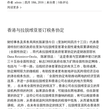
作者:
admin
|
四月 18th, 2016
|
未分类
|
0条评论
阅读更多
香港与拉脱维亚签订税务协定
财经事务及库务局局长陈家强今日（里加时间四月十三日）代表香
港特别行政区政府在里加与拉脱维亚签署全面性避免双重课税协定
（全面性协定），而代表拉脱维亚政府签署协定的是财政部部长
Dana Reizniece-Ozola。 陈家强说：「这是香港与贸易夥伴签订的第
三十五份全面性协定，标志特区政府在致力扩阔全面性协定网络，
包括与『一带一路』沿线经济体签署协定的有关工作，取得成果。
协定阐明双方的徵税权，有助投资者更有效地评估其跨境经济活动
的潜在税务负担。」 他说：「全面性协定有助推动两地的经济贸易
连系，并进一步鼓励拉脱维亚和香港公司在彼此的地方营商投
资。」 在未有全面性协定的情况下，香港公司在拉脱维亚设立的常
设机构所得的利润，如果源自香港，可能须在两地课税。但在新签
署的协定下，这些公司在拉脱维亚所缴纳的税款，将可以根据香港
的税务法例，从香港就该利润所徵收的税项中抵免，从而避免双重
课税。 此外，在未有全面性协定的情况下，拉脱维亚居民在香港所