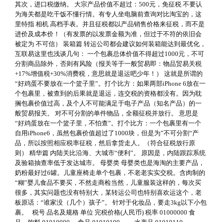
其次，进口税缴纳。 大宗产品价值不超过：500元，免征税 不要认
为海关都是吃干饭不懂行情。有专人坐电脑前查询对比淘宝的，这
里特指 相机 高档手表。并且征税都以产品销售价格来征税，而不是
进价及成本价！（有发票的以发票金额为准，但过于不符的依旧会
被定为 不可信） 装箱篇 转运公司都会建议如何装箱能达到最优化，
互联易这里也浅谈几句： 一个包裹总体价值不得超过1000元，不可
分割商品除外，否则有风险（报关等于一般贸易即：物品贸易关税
+17%增值税+30%消费税，意思就是退运吧少年！） 这就是所谓的
“好鸡蛋不要放在一个篮子里”。打个比方：如果两部iPhone 6放在一
个包裹里，被查到的后果就是退运，连交税的资格都没有。因为耽
搁包裹价值过高，及个人不可能满足于电子产品（知名产品）的一
般贸易报关。 对不可分割的单件物品，全额征税并放行。 意思是
“好鸡蛋放在一个篮子里，不怕查”。打个比方：一个包裹里有一个
自用iPhone6，虽然包裹价值超过了1000块，但是为”不可分割“产
品，所以按照相应税率征税，然后拿货走人。（符合征税放行原
则） 精华篇 内陆关比沿海、大城市“便利”。 原因是，内陆跟踪系统
及验箱抽查率低于发达城市。 母婴类 母婴类也是海淘的主要产品，
奶粉最好过6罐。儿童座椅走单个包裹，不老老实实交税。含肉制的
“糊”婴儿食品不要买，不然走商检当然，儿童服装这样的，每次买
很多，其实问题也没有特别大，某转运公司也特别喜欢运这个，老
板原话：“谁家没（几个）孩子”。 针对于化妆品，要走3kg以下小包
裹。 税号 品名及规格 单位 完税价格(人民币) 税率 01000000 食