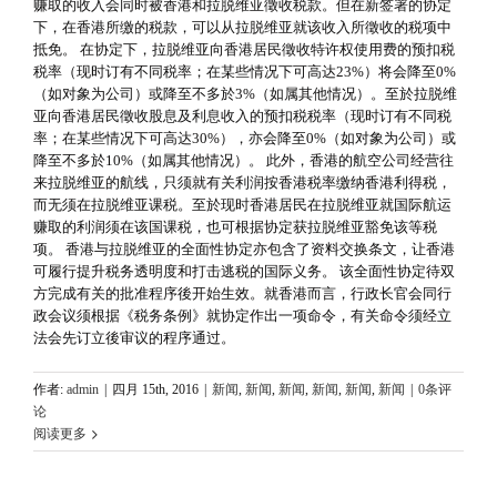
赚取的收入会同时被香港和拉脱维亚徵收税款。但在新签署的协定
下，在香港所缴的税款，可以从拉脱维亚就该收入所徵收的税项中
抵免。 在协定下，拉脱维亚向香港居民徵收特许权使用费的预扣税
税率（现时订有不同税率；在某些情况下可高达23%）将会降至0%
（如对象为公司）或降至不多於3%（如属其他情况）。至於拉脱维
亚向香港居民徵收股息及利息收入的预扣税税率（现时订有不同税
率；在某些情况下可高达30%），亦会降至0%（如对象为公司）或
降至不多於10%（如属其他情况）。 此外，香港的航空公司经营往
来拉脱维亚的航线，只须就有关利润按香港税率缴纳香港利得税，
而无须在拉脱维亚课税。至於现时香港居民在拉脱维亚就国际航运
赚取的利润须在该国课税，也可根据协定获拉脱维亚豁免该等税
项。 香港与拉脱维亚的全面性协定亦包含了资料交换条文，让香港
可履行提升税务透明度和打击逃税的国际义务。 该全面性协定待双
方完成有关的批准程序後开始生效。就香港而言，行政长官会同行
政会议须根据《税务条例》就协定作出一项命令，有关命令须经立
法会先订立後审议的程序通过。
作者:
admin
|
四月 15th, 2016
|
新闻
,
新闻
,
新闻
,
新闻
,
新闻
,
新闻
|
0条评
论
阅读更多