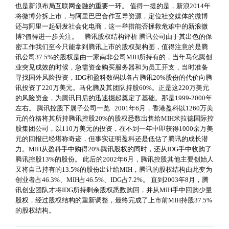
也是新浪布局互联网金融的重要一环。 值得一提的是，新浪2014年
将微博分拆上市，与阿里巴巴合作互导资源，定位社交媒体的微博
还与阿里一起研发社会化电商，这一举措能否拯救危难中的新浪微
博?值得进一步关注。 腾讯股权结构评析 腾讯公司由于其出色的保
密工作我们至今只能拿到腾讯上市的股权架构图，值得注意的是腾
讯公司37.5%的股权是由一家南非公司MIH所持有的，当年马化腾创
业突见成效的时候，急需资金购买服务器和为员工开支，当时准备
寻找国外风险投资，IDG和盈科数码以各占腾讯20%股份的代价向腾
讯投资了220万美元。马化腾及其团队持股60%。正是这220万美元
的风险资金，为腾讯日后的迅速掘起奠定了基础。那是1999-2000年
左右。 腾讯控股下属子公司一览 2001年6月，香港盈科以1260万美
元的价格将其所持腾讯控股20%的股权悉数出售给MIH米拉德国际控
股集团公司，以110万美元的投资，在不到一年中即获得1000余万美
元的回报已经堪称奇迹，但事实证明盈科还是低估了腾讯的成长潜
力。MIH从盈科手中购得20%腾讯股权的同时，还从IDG手中收购了
腾讯控股13%的股份。 此后的2002年6月，腾讯控股其他主要创始人
又将自己持有的13.5%的股份出让给MIH，腾讯的股权结构由此变为
创业者占46.3%、MIH占46.5%、IDG占7.2%。 直到2003年8月，腾
讯创业团队才将IDG所持剩余股权悉数购回，并从MIH手中回购少量
股权，经过股权结构的重新调整，最终完成了上市前MIH持股37.5%
的股权结构。