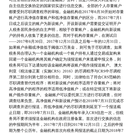
自主信息交换协定的国家切实进行信息交换。 全部的个人存量账户
都要受到尽职调查程序的审核。金融机构在2017年6月30开始对存量
账户进行高净值存量账户和低净值存量账户的区分，而2017年7月1
日或之后设立的账户为新设账户。开设新设账户需要提交证明开户
人税务居民身份的自主声明，相较于存量账户，金融机构向新设账
户的持有人收集了更多的信息。而对于机构存量账户，在测试日
——2017年6月30日、2017年12月31日及之后每一年的12月31日，
如果账户余额或净值低于阈值25万美金， 则可免于尽职调查。如果
税务局合理认为一个金融机构或一个账户持有人通过交易或架构来
回避一个金融机构将其账户确定为须报送账户来逃避申报义务，则
税务局可以下达通知给该金融机构将该账户视作须报送账户。 澳大
利亚《税法修正案（实施CRS）2016》的尽调程序与CRS中尽调程
序第二部分到第七部分相符合。同时，法律给出了符合CRS范畴的
尽职调查替代性程序：将对新设账户的程序适用于存量账户；将对
高净值账户的程序的程序适用低净值账户；或在特定情况下将新设
账户视作存量账户。 金融账户可以委托第三方进行尽职调查，但对
调查结果负责。高净值账户和新设账户预计在2018年7月31日完成尽
职调查并进行报送，而低净值账户的尽职调查则延至下一个报送截
止日期，即2019年7月31日。金融机构每年录入CRS信息一次，但税
务局不要求须报送金融机构在政府注册备案。首次进行交换的信息
的申报期间为半年，2017年7月1日到2017年12月31日；之后的申报
期为整个公历年。金融机构首次向税务局报送的截止日期为2018年7