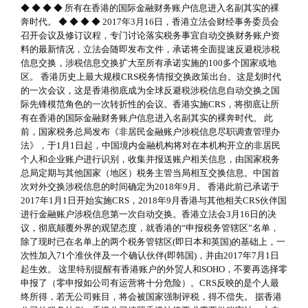
◆ ◆ ◆ ◆ 所有在香港的国际金融财务账户信息进入名副其实的裸
奔时代。 ◆ ◆ ◆ ◆ 2017年3月16日，香港立法会财经事务委员会
召开会议及修订议程，专门讨论落实税务事宜自动交换财务账户资
料的最新情况，立法会随即发布文件，承诺将全面提速反避税涉税
信息交换，涉税信息交换扩大至所有承诺实施的100多个国家或地
区。 香港历史上最大规模CRS税务情报交换政策出台。这是划时代
的一次会议，这是香港彻底成为全球反避税涉税信息自动交换之国
际先锋模范角色的一次转折性的会议。香港实施CRS，将彻底让所
有在香港的国际金融财务账户信息进入名副其实的裸奔时代。 此
前，国家税务总局发布《非居民金融账户涉税信息尽职调查管理办
法》，于1月1日起，中国境内金融机构将对在本机构开立的非居民
个人和企业账户进行识别，收集并报送账户相关信息，由国家税务
总局定期与其他国家（地区）税务主管当局相互交换信息。中国首
次对外交换涉税信息的时间确定为2018年9月。 香港此前已承诺于
2017年1月1日开始实施CRS，2018年9月香港与其他相关CRS伙伴国
进行金融账户涉税信息第一次自动交换。香港立法会3月16日的决
议，彻底颠覆外界的观望态度，就香港的“申报税务管辖区”名单，
除了现时已在名单上的两个税务管辖区(即日本和英国)的基础上，一
次性加入71个准伙伴及一个确认伙伴(即韩国)，并由2017年7月1日
起生效。 这里特别提醒有香港账户的外贸人和SOHO，不要再选择零
申报了（零申报如公司有运营将十分危险）。CRS反映的是个人最
终所得，若无公司账目，将会被国家强制评税，得不偿失。 据香港