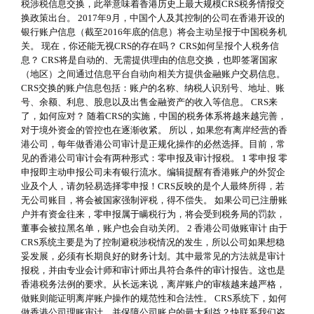
税涉税信息交换，此举意味着香港历史上最大规模CRS税务情报交
换政策出台。 2017年9月，中国个人及其控制的公司在香港开设的
银行账户信息（截至2016年底的信息）将会主动呈报于中国税务机
关。 现在，你还能无视CRS的存在吗？ CRS如何呈报个人税务信
息？ CRS将是自动的、无需提供理由的信息交换，也即签署国家
（地区）之间通过信息平台自动向相关方提供金融账户交易信息。
CRS交换的账户信息包括：账户的名称、纳税人识别号、地址、账
号、余额、利息、股息以及出售金融资产的收入等信息。 CRS来
了，如何应对？ 随着CRS的实施，中国的税务体系将越来越完善，
对于境外资金的管控也在逐渐收紧。 所以，如果您有离岸经营的香
港公司，每年做香港公司审计是正规化操作的必然选择。目前，常
见的香港公司审计会有两种形式：零申报及审计报税。 1 零申报 零
申报即主动申报公司未有银行流水。编辑提醒有香港账户的外贸企
业及个人，请勿轻易选择零申报！CRS反映的是个人最终所得，若
无公司账目，将会被国家强制评税，得不偿失。 如果公司已注册账
户并有资金往来，零申报属于瞒税行为，将会受到税务局的罚款，
董事会被拉黑名单，账户也会自动关闭。 2 香港公司做账审计 由于
CRS系统主要是为了控制避税涉税情况的发生，所以公司如果想稳
妥发展，必须有长期良好的财务计划。其中最常见的方法就是审计
报税，并由专业会计师和审计师出具符合条件的审计报告。这也是
香港税务法例的要求。从长远来说，离岸账户的审核越来越严格，
做账则能证明离岸账户操作的规范性和合法性。 CRS系统下，如何
做香港公司理账审计，并保障公司账户的最大利益？快联系我们咨