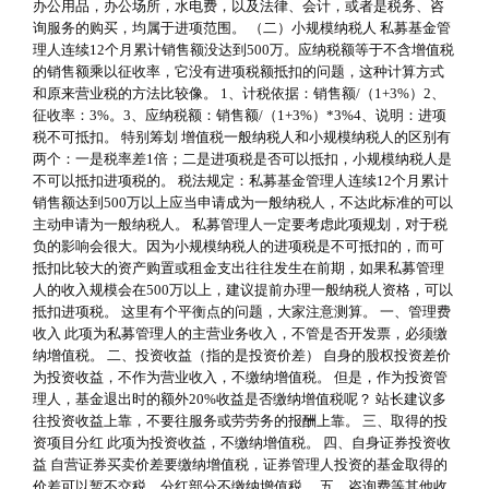
办公用品，办公场所，水电费，以及法律、会计，或者是税务、咨
询服务的购买，均属于进项范围。 （二）小规模纳税人 私募基金管
理人连续12个月累计销售额没达到500万。应纳税额等于不含增值税
的销售额乘以征收率，它没有进项税额抵扣的问题，这种计算方式
和原来营业税的方法比较像。 1、计税依据：销售额/（1+3%）2、
征收率：3%。3、应纳税额：销售额/（1+3%）*3%4、说明：进项
税不可抵扣。 特别筹划 增值税一般纳税人和小规模纳税人的区别有
两个：一是税率差1倍；二是进项税是否可以抵扣，小规模纳税人是
不可以抵扣进项税的。 税法规定：私募基金管理人连续12个月累计
销售额达到500万以上应当申请成为一般纳税人，不达此标准的可以
主动申请为一般纳税人。 私募管理人一定要考虑此项规划，对于税
负的影响会很大。因为小规模纳税人的进项税是不可抵扣的，而可
抵扣比较大的资产购置或租金支出往往发生在前期，如果私募管理
人的收入规模会在500万以上，建议提前办理一般纳税人资格，可以
抵扣进项税。 这里有个平衡点的问题，大家注意测算。 一、管理费
收入 此项为私募管理人的主营业务收入，不管是否开发票，必须缴
纳增值税。 二、投资收益（指的是投资价差） 自身的股权投资差价
为投资收益，不作为营业收入，不缴纳增值税。 但是，作为投资管
理人，基金退出时的额外20%收益是否缴纳增值税呢？ 站长建议多
往投资收益上靠，不要往服务或劳劳务的报酬上靠。 三、取得的投
资项目分红 此项为投资收益，不缴纳增值税。 四、自身证券投资收
益 自营证券买卖价差要缴纳增值税，证券管理人投资的基金取得的
价差可以暂不交税，分红部分不缴纳增值税。 五、咨询费等其他收