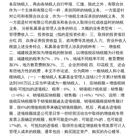
各应纳税人，再由各纳税人自行申报、汇缴。除此之外，有限合伙
作为一个主体和有限公司一样，承担同样的纳税义务。 一方面是针
对公司和有限合伙企业，作为一个纳税主体应承担的纳税义务。 另
一方面是针对有限公司的股东和各合伙人取得分红或收益时的纳税
义务。 分析私募基金管理人业务的特点，大概的业务类型有： 一、
管理费收入 二、投资收益（指的是投资价差） 三、取得的投资项目
分红 四、自身证券投资收益 五、咨询费等其他收入 六、营业外收入
根据上述业务特点，私募基金管理人涉及的税种有： 一、增值税
二、城建税及附加为增值税的附加税，以增值税应纳税额为计税依
据，城建税的税率为7%，3%，1%，地域不同税率不同，教育费附
加3%，地方教育费附加2%。 三、企业所得税 四、印花税 五、还会
有些地方性的税费，本文不作论述。 分为两种：一般纳税人和小规
模纳税人 （一）一般纳税人 私募基金管理人连续12个月累计销售额
达到500万以上应当申请成为一般纳税人。 1、应纳税额＝增值税销
项税-可抵扣的进项税2、税率：6%。3、销项税计税依据：销售额/
（1+6%）4、销项税应纳税额：销售额/（1+6%）*6%5、说明：增
值税应纳税额等于销项税额减去进项税额。销项税额根据销售额计
算，按6%的增值税税率来确定销项税额的。然后，再减去进项税
额，进项税额就是公司里日常一些经营活动当中取得的增值税专用
发票上面确定的税额，税率可能是6%的，可能是3%的，也可能是
17%的。6、可抵扣的进项税：取得符合规定增值税专用发票可计入
管理人成本的税额。通常包括：购买固定资产、购买的办公楼等、