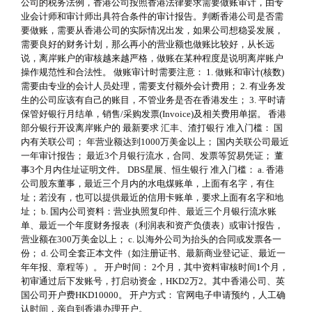
公司的税务法例，香港公司按照香港法律要求需要做账审计，由专
业会计师和审计师出具符合条件的审计报告。判断香港公司是否需
要做账，需要从香港公司的实际情况出发，如果公司想稳妥发展，
需要良好的财务计划，那么再小的营业额也做账比较好，从长远
说，离岸账户的审核越来越严格，做账在某种程度是说明离岸账户
操作规范性和合法性。 做账审计时需要注意： 1. 做账和审计(核数)
需要由专业的会计人员处理，需要支付额外会计费用； 2. 有业务发
生的公司应该有自己的账目，不管业务是否在香港发生； 3. 平时请
保管好银行月结单，销售/采购发票(Invoice)及相关费用单据。 香港
部分银行开设离岸账户的 最新要求 汇丰、渣打银行 准入门槛： 国
内有关联公司； 年营业额达到1000万美金以上； 国内关联公司最近
一年审计报告； 最近3个月银行流水，合同、发票等贸易凭证； 董
事3个月内住址证明文件。 DBS星展、恒生银行 准入门槛： a. 香港
公司股东董事，最近三个月内的水电煤账单，上面有名字，有住
址；若没有，也可以提供最近的信用卡账单，要求上面有名字和地
址； b. 国内公司资料：营业执照复印件、最近三个月银行流水账
单、最近一个年度财务报表（利润表和资产负债表）或审计报告，
营业额在300万美金以上； c. 以海外公司为抬头的合同或发票各一
份； d. 公司全套正本文件（如注册证书、最新商业登记证、最近一
年年报、章程等）。 开户时间： 2个月，其中资料审核时间1个月，
初审通过后下发账号，打启动资金，HKD2万2。其中香港公司、英
国公司开户费HKD10000。 开户方式： 官网电子申请预约，人工确
认时间，亲自到香港办理开户。