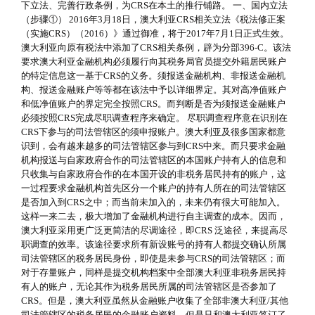
下立法、完善行政条例，为CRS在本土的推行铺路。 一、国内立法
（步骤①） 2016年3月18日，澳大利亚CRS相关立法《税法修正案
（实施CRS）（2016）》通过御准，将于2017年7月1日正式生效。
澳大利亚向原有税法中添加了CRS相关条例，辟为分部396-C。该法
要求澳大利亚金融机构必须履行向其税务局官员提交外籍居民账户
的特定信息这一基于CRS的义务。须报送金融机构、非报送金融机
构、报送金融账户等等都在该法中予以详细界定。其对高净值账户
和低净值账户的界定完全按照CRS。而判断是否为须报送金融账户
必须按照CRS完成尽职调查程序来确定。 尽职调查程序意在识别在
CRS下参与的司法管辖区的须申报账户。澳大利亚及很多国家都意
识到，会有越来越多的司法管辖区参与到CRS中来。而只要求金融
机构报送与自家政府合作的司法管辖区的本国账户持有人的信息和
只收集与自家政府合作的在本国开设的非税务居民持有的账户，这
一过程要求金融机构首先区分一个账户的持有人所在的司法管辖区
是否加入到CRS之中；而当前未加入的，未来仍有很大可能加入。
这样一来二去，极大增加了金融机构进行自主调查的成本。因而，
澳大利亚采用更广泛更简洁的尽调途径，即CRS 泛途径，来提高尽
职调查的效率。该途径要求所有新设账号的持有人都提交确认所属
司法管辖区的税务居民身份，即使是未参与CRS的司法管辖区；而
对于存量账户，同样是提交机构档案中全部澳大利亚非税务居民持
有人的账户，无论其作为税务居民所属的司法管辖区是否参加了
CRS。但是，澳大利亚虽然从金融账户收集了全部非澳大利亚/其他
司法管辖区的税务居民的金融账户资料，但是只和澳大利亚签订了