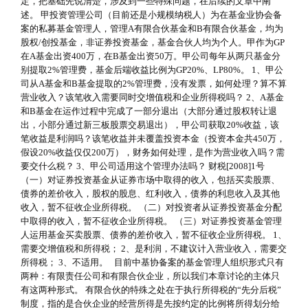
定，把基础先说清楚，涉及到一些特殊问题，在后续的文章中阐
述。 甲投资管理公司（目前还是小规模纳税人）为在基金业协会备
案的私募基金管理人，管理A有限合伙基金和B有限合伙基金，均为
股权/创投基金，非证券投资基金，基金合伙人均为个人。甲作为GP
在A基金出资400万，在B基金出资50万。甲公司每年从两只基金分
别提取2%管理费，基金后端收益比例为GP20%、LP80%。 1、甲公
司从A基金和B基金提取的2%管理费，没有发票，如何处理？算不算
营业收入？该笔收入需要同时交增值税和企业所得税吗？ 2、A基金
和B基金在运作过程中完成了一部分退出（大部分通过股权转让退
出，小部分通过新三板股票交易退出），甲公司获取20%收益，该
笔收益是利润吗？该笔收益并未覆盖投资本金（投资本金共450万，
假设20%收益仅仅200万），财务如何处理，是作为营业收入吗？需
要交什么税？ 3、甲公司适用这个管理办法吗？ 财税[2008]1号
（一）对证券投资基金从证券市场中取得的收入，包括买卖股票、
债券的差价收入，股权的股息、红利收入，债券的利息收入及其他
收入，暂不征收企业所得税。 （二）对投资者从证券投资基金分配
中取得的收入，暂不征收企业所得税。 （三）对证券投资基金管理
人运用基金买卖股票、债券的差价收入，暂不征收企业所得税。 1、
需要交增值税和所得税； 2、是利润，不建议计入营业收入，需要交
所得税； 3、不适用。 目前中基协备案的基金管理人组织形式只有
两种：有限责任公司和有限合伙企业，所以我们本章讨论的主体只
有这两种形式。 有限合伙的特殊之处在于执行所得税的“先分后税”
制度，指的是合伙企业的经营所得是先按约定的比例将所得划分给