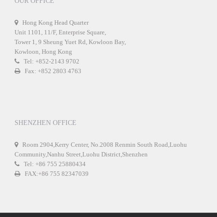
OUR OFFICE
Hong Kong Head Quarter
Unit 1101, 11/F, Enterprise Square,
Tower 1, 9 Sheung Yuet Rd, Kowloon Bay,
Kowloon, Hong Kong
Tel: +852-2143 9702
Fax: +852 2803 4763
SHENZHEN OFFICE
Room 2904,Kerry Center, No.2008 Renmin South Road,Luohu
Community,Nanhu Street,Luohu District,Shenzhen
Tel: +86 755 25880434
FAX:+86 755 82347039