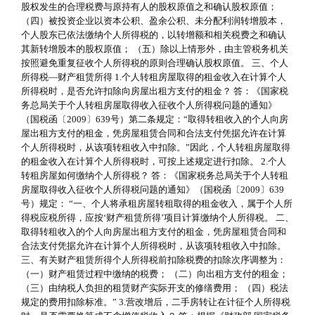
股权发生的合理税费与原持有人的股权原值之和确认股权原值；
（四）被投资企业以资本公积、盈余公积、未分配利润转增股本，
个人股东已依法缴纳个人所得税的，以转增额和相关税费之和确认
其新转增股本的股权原值； （五）除以上情形外，由主管税务机关
按照避免重复征收个人所得税的原则合理确认股权原值。 三、个人
所得税—财产租赁所得 1.个人转租房屋取得的租金收入在计算个人
所得税时，是否允许扣除向房屋出租方支付的租金？ 答：《国家税
务总局关于个人转租房屋取得收入征收个人所得税问题的通知》
（国税函〔2009〕639号）第二条规定：“取得转租收入的个人向房
屋出租方支付的租金，凭房屋租赁合同和合法支付凭据允许在计算
个人所得税时，从该项转租收入中扣除。”因此，个人转租房屋取得
的租金收入在计算个人所得税时，可按上述规定进行扣除。 2.个人
转租房屋如何缴纳个人所得税？ 答：《国家税务总局关于个人转租
房屋取得收入征收个人所得税问题的通知》（国税函〔2009〕639
号）规定： “一、个人将承租房屋转租取得的租金收入，属于个人所
得税应税所得，应按‘财产租赁所得’项目计算缴纳个人所得税。 二、
取得转租收入的个人向房屋出租方支付的租金，凭房屋租赁合同和
合法支付凭据允许在计算个人所得税时，从该项转租收入中扣除。
三、有关财产租赁所得个人所得税前扣除税费的扣除次序调整为：
（一）财产租赁过程中缴纳的税费； （二）向出租方支付的租金；
（三）由纳税人负担的租赁财产实际开支的修缮费用； （四）税法
规定的费用扣除标准。” 3.营改增后，二手房转让在计征个人所得税