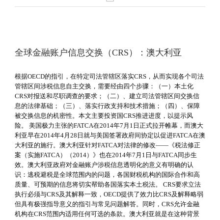
全球金融账户信息交换（CRS）：澳大利亚
根据OECD的指引，在特定司法管辖区落实CRS，从而实现各个司法
管辖区间涉税信息自主交换，需要经由四个步骤：（一）本土化
CRS对报送和尽职调查的要求；（二）、建立司法管辖区间交换信
息的法律基础；（三）、落实行政支持和技术措施；（四）、保障
被交换信息的机密性。本文主要投资国CRS推进进度，以提示风
险。 美国极力主张的FATCA在2014年7月1日正式拉开帷幕，而澳大
利亚早在2014年4月28日就与美国签署政府间协定以促进FATCA在澳
大利亚的施行。澳大利亚针对FATCA对法律的修改——《税法修正
案（实施FATCA）（2014）》也在2014年7月1日与FATCA同步生
效。澳大利亚政府对金融账户涉税信息透明化的意义有明确的认
识：逃税避税是全球范围内的问题，各国财税机构的国际合作和高
质量、可预期的信息将切实帮助各国落实本土税法。 CRS要求立法
执行必须与CRS及其解释一致，OECD提供了效力比CRS及解释略弱
但具有极强指导意义的指引与常见问题解答。同时，CRS允许金融
机构在CRS范围内适用任何可选的条款。澳大利亚就是在这种背景