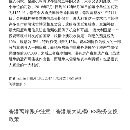
位的罚款。金融机构有保存信息五年的义务，未尽义务则处以二十
个单位的罚款。2016年7月1日到2017年6月30日的每个单位的罚款
为$155.46，每年会因通货膨胀等原因调整，每次调整发生在7月1
日。金融机构被要求将信息长期保存，澳大利亚这一要求也与其他
许多合作的司法管辖区相互契合，这给各国反复核查、查漏补缺、
最大限度利用信息防止偷漏税提供了机会和可能。 澳大利亚是一个
投资环境相对友好的国家，根据中澳税收协定，利息的预提税为
10%，股息为15%，特许权使用费为15%。资本利得作为收入的一部
分与其他收入一同应税，而税务居民与非税务居民的个税差异仅仅
局限在前$37,000，之后二者税率相同。没有房产税和遗产税（虽然
继承的遗产可能视作出售，而继承人需缴纳资本利得税）也是投资
人置业的一大利好。
作者:
admin
|
四月 18th, 2017
|
未分类
|
0条评论
阅读更多
香港离岸账户注意！香港最大规模CRS税务交换
政策