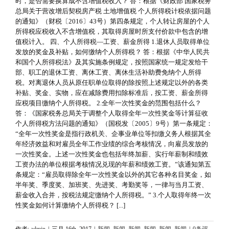
时，是否需要换算成不含增值税收入？ 答：根据《财政部 国家税务
总局关于营改增后契税房产税 土地增值税 个人所得税计税依据问题
的通知》（财税〔2016〕43号）第四条规定，个人转让房屋的个人
所得税应税收入不含增值税，其取得房屋时所支付价款中包含的增
值税计入。 四、个人所得税—工资、薪金所得 1.退休人员取得单位
发放的奖金及补贴，如何缴纳个人所得税？ 答：根据《中华人民共
和国个人所得税法》及其实施条例规定，按照国家统一规定发给干
部、职工的退休工资、离休工资、离休生活补助费免纳个人所得
税。对离退休人员从原任职单位取得的除按照上述规定以外的各类
补贴、奖金、实物，应在减除费用扣除标准后，按工资、薪金所得
应税项目缴纳个人所得税。 2.全年一次性奖金的范围包括什么？
答：《国家税务总局关于调整个人取得全年一次性奖金等计算征收
个人所得税方法问题的通知》（国税发〔2005〕9号）第一条规定：
“全年一次性奖金是指行政机关、企事业单位等扣缴义务人根据其全
年经济效益和对雇员全年工作业绩的综合考核情况，向雇员发放的
一次性奖金。上述一次性奖金也包括年终加薪、实行年薪制和绩效
工资办法的单位根据考核情况兑现的年薪和绩效工资。”该通知第五
条规定：“雇员取得除全年一次性奖金以外的其它各种名目奖金，如
半年奖、季度奖、加班奖、先进奖、考勤奖等，一律与当月工资、
薪金收入合并，按税法规定缴纳个人所得税。” 3.个人取得年终一次
性奖金如何计算缴纳个人所得税？ [...]