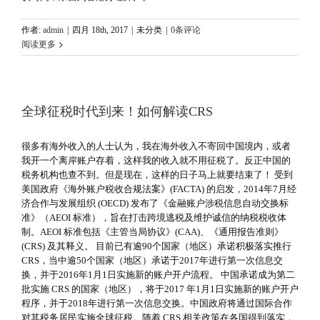
作者:
admin
|
四月 18th, 2017
|
未分类
|
0条评论
阅读更多
全球征税时代到来！如何解读CRS
很多有海外收入的人士认为，我在海外收入不寄回中国境内，或者
我开一个离岸账户存着，这样我的收入就不用征税了。反正中国的
税务机构也查不到。但是现在，这样的日子马上就要结束了！ 受到
美国政府《海外账户税收合规法案》(FACTA) 的启发，2014年7月经
济合作与发展组织 (OECD) 发布了《金融账户涉税信息自动交换标
准》（AEOI 标准），旨在打击跨境逃税及维护诚信的纳税税收体
制。AEOI 标准包括《主管当局协议》(CAA)、《通用报告准则》
(CRS) 及其释义。 目前已有逾90个国家（地区）承诺积极落实推行
CRS，当中逾50个国家（地区）承诺于2017年进行第一次信息交
换，并于2016年1月1日实施新的账户开户流程。 中国承诺成为第二
批实施 CRS 的国家（地区），将于2017 年1月1日实施新的账户开户
程序，并于2018年进行第一次信息交换。中国政府将通过国际合作
对其税务居民实施全球征税。随着 CRS 相关政策在各国得到落实，