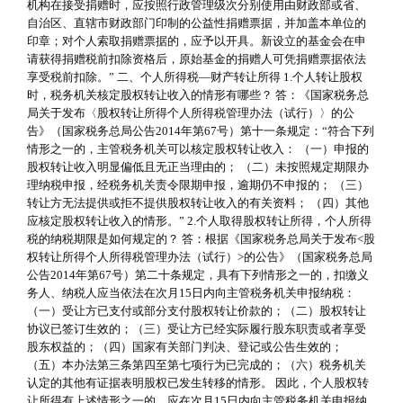
机构在接受捐赠时，应按照行政管理级次分别使用由财政部或省、
自治区、直辖市财政部门印制的公益性捐赠票据，并加盖本单位的
印章；对个人索取捐赠票据的，应予以开具。新设立的基金会在申
请获得捐赠税前扣除资格后，原始基金的捐赠人可凭捐赠票据依法
享受税前扣除。” 二、个人所得税—财产转让所得 1.个人转让股权
时，税务机关核定股权转让收入的情形有哪些？ 答：《国家税务总
局关于发布〈股权转让所得个人所得税管理办法（试行）〉的公
告》（国家税务总局公告2014年第67号）第十一条规定：“符合下列
情形之一的，主管税务机关可以核定股权转让收入： （一）申报的
股权转让收入明显偏低且无正当理由的； （二）未按照规定期限办
理纳税申报，经税务机关责令限期申报，逾期仍不申报的； （三）
转让方无法提供或拒不提供股权转让收入的有关资料； （四）其他
应核定股权转让收入的情形。” 2.个人取得股权转让所得，个人所得
税的纳税期限是如何规定的？ 答：根据《国家税务总局关于发布<股
权转让所得个人所得税管理办法（试行）>的公告》（国家税务总局
公告2014年第67号）第二十条规定，具有下列情形之一的，扣缴义
务人、纳税人应当依法在次月15日内向主管税务机关申报纳税：
（一）受让方已支付或部分支付股权转让价款的；（二）股权转让
协议已签订生效的；（三）受让方已经实际履行股东职责或者享受
股东权益的；（四）国家有关部门判决、登记或公告生效的；
（五）本办法第三条第四至第七项行为已完成的；（六）税务机关
认定的其他有证据表明股权已发生转移的情形。 因此，个人股权转
让所得有上述情形之一的，应在次月15日内向主管税务机关申报纳