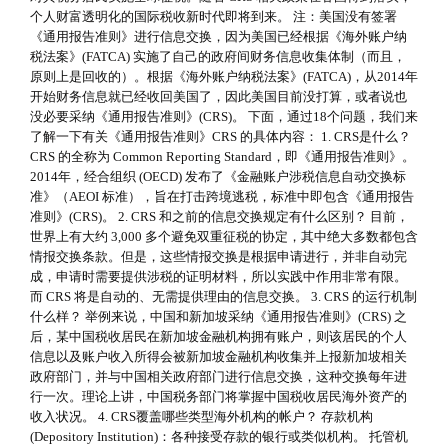
个人财富透明化的国际税收新时代即将到来。 注：美国没有签署
《通用报告准则》进行信息交换，因为美国已经根据《海外账户纳
税法案》(FATCA) 实施了自己的政府间财务信息收集体制（而且，
原则上是回收的）。根据《海外账户纳税法案》(FATCA)，从2014年
开始财务信息就已经收回美国了，因此美国目前没打算，或者说也
没必要采纳《通用报告准则》(CRS)。 下面，通过18个问题，我们来
了解一下有关《通用报告准则》CRS 的具体内容： 1. CRS是什么？
CRS 的全称为 Common Reporting Standard，即《通用报告准则》。
2014年，经合组织 (OECD) 发布了《金融账户涉税信息自动交换标
准》（AEOI 标准），旨在打击跨境逃税，标准中即包含《通用报告
准则》(CRS)。 2. CRS 和之前的信息交换规定有什么区别？ 目前，
世界上有大约 3,000 多个避免双重征税的协定，其中绝大多数都包含
情报交换条款。但是，这些情报交换是根据申请进行，并非自动完
成，申请时需要提供涉税的证明材料，所以实践中作用非常有限。
而 CRS 将是自动的、无需提供理由的信息交换。 3. CRS 的运行机制
什么样？ 举例来说，中国和新加坡采纳《通用报告准则》(CRS) 之
后，某中国税收居民在新加坡金融机构拥有账户，则该居民的个人
信息以及账户收入所得会被新加坡金融机构收集并上报新加坡相关
政府部门，并与中国相关政府部门进行信息交换，这种交换每年进
行一次。理论上讲，中国税务部门将掌握中国税收居民海外资产的
收入状况。 4. CRS覆盖哪些类型海外机构的帐户？ 存款机构
(Depository Institution)：各种接受存款的银行或类似机构。 托管机