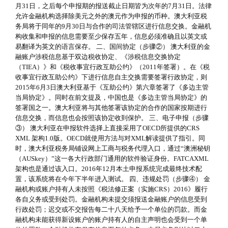
月31日，之后每个申报期的报送截止日期皆为次年的7月31日。法律
允许金融机构选择除美元之外的澳元作为申报的币种。澳大利亚税
务局将于同年的9月30日与合作的司法管辖区进行信息交换。金融机
构收集和申报的信息需要至少保存五年，信息必须准确且以英文或
易翻译为英文的语言保存。 二、国间协定（步骤②） 澳大利亚的金
融账户涉税信息基于双边税收协定、《涉税信息交换协定
（TIEA）》和《税收事宜行政互助公约》（2011年签署）。在《税
收事宜行政互助公约》下进行信息自主交换需要签署行政协定，则
2015年6月3日澳大利亚基于《互助公约》第六章签署了《多边主管
当局协定》。同时在前文提及，中国也是《多边主管当局协定》的
签署国之一。澳大利亚将与其他签署该协定的合作的国家按期进行
信息交换，而信息也会按照该协定收到保护。 三、电子申报（步骤
③） 澳大利亚在申报软件选择上直接采用了OECD所提供的CRS
XML 架构1.0版。OECD就使用方法与对XML解读提供了指引。同
时，澳大利亚税务局铺设网上工商与税务代理入口，通过“澳洲秘钥
（AUSkey）”这一各大行政部门通用的软件验证身份。FATCAXML
架构也是通过该入口。2016年12月本土申报系统完成最终技术配
置，该系统将在今年下半年进入测试。 四、违规处罚（步骤④） 金
融机构或账户持有人未按照《税法修正案（实施CRS）2016》履行
各自义务或受到处罚。金融机构未提交须报送金融账户的信息受到
行政处罚；迟交或不交报告每二十八天给予一个单位的罚款。而金
融机构未能获得新设账户的账户持有人的自主声明也会受到一个单