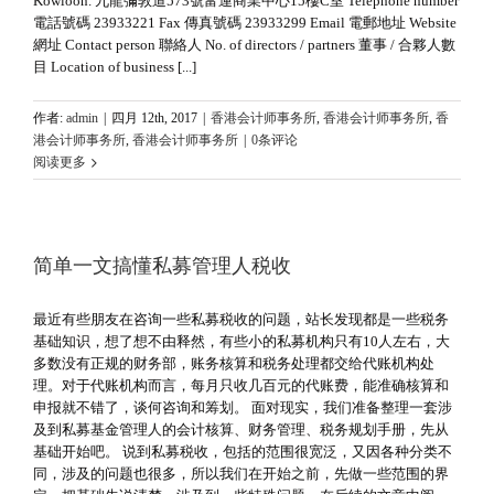
Kowloon. 九龍彌敦道573號富運商業中心15樓C室 Telephone number
電話號碼 23933221 Fax 傳真號碼 23933299 Email 電郵地址 Website
網址 Contact person 聯絡人 No. of directors / partners 董事 / 合夥人數
目 Location of business [...]
作者:
admin
|
四月 12th, 2017
|
香港会计师事务所
,
香港会计师事务所
,
香
港会计师事务所
,
香港会计师事务所
|
0条评论
阅读更多
简单一文搞懂私募管理人税收
最近有些朋友在咨询一些私募税收的问题，站长发现都是一些税务
基础知识，想了想不由释然，有些小的私募机构只有10人左右，大
多数没有正规的财务部，账务核算和税务处理都交给代账机构处
理。对于代账机构而言，每月只收几百元的代账费，能准确核算和
申报就不错了，谈何咨询和筹划。 面对现实，我们准备整理一套涉
及到私募基金管理人的会计核算、财务管理、税务规划手册，先从
基础开始吧。 说到私募税收，包括的范围很宽泛，又因各种分类不
同，涉及的问题也很多，所以我们在开始之前，先做一些范围的界