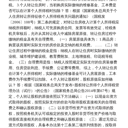
税。 3.个人转让住房时，当初购房实际缴纳的维修基金、工本费是
否可以在计算个人所得税时扣除？ 答：根据《国家税务总局关于个
人住房转让所得征收个人所得税有关问题的通知》（国税发
〔2006〕108号）第二条的规定，对转让住房收入计算个人所得税应
纳税所得额时，纳税人可凭原购房合同、发票等有效凭证，经税务
机关审核后，允许从其转让收入中减除房屋原值、转让住房过程中
缴纳的税金及有关合理费用。 （一）房屋原值具体为： 1.商品房：
购置该房屋时实际支付的房价款及交纳的相关税费。 …… （二）转
让住房过程中缴纳的税金是指：纳税人在转让住房时实际缴纳的营
业税、城市维护建设税、教育费附加、土地增值税、印花税等税
金。 （三）合理费用是指：纳税人按照规定实际支付的住房装修费
用、住房贷款利息、手续费、公证费等费用。 综上，个人转让住房
在计算个人所得税时，实际缴纳的维修基金可计入房屋原值，工本
费作为手续费可以扣除。 4.个人转让股权时，股权原值应如何确
认？ 答：根据《国家税务总局关于发布<股权转让所得个人所得税管
理办法（试行）>的公告》（国家税务总局公告2014年第67号）规
定，个人转让股权的原值依照以下方法确认： （一）以现金出资方
式取得的股权，按照实际支付的价款与取得股权直接相关的合理税
费之和确认股权原值； （二）以非货币性资产出资方式取得的股
权，按照税务机关认可或核定的投资入股时非货币性资产价格与取
得股权直接相关的合理税费之和确认股权原值； （三）通过无偿让
渡方式取得股权，具备本办法第十三条第二项所列情形的，按取得