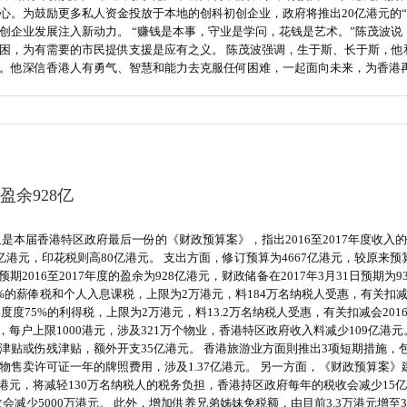
心。为鼓励更多私人资金投放于本地的创科初创企业，政府将推出20亿港元的“
创企业发展注入新动力。 “赚钱是本事，守业是学问，花钱是艺术。”陈茂波
困，为有需要的市民提供支援是应有之义。 陈茂波强调，生于斯、长于斯，他
。他深信香港人有勇气、智慧和能力去克服任何困难，一起面向未来，为香港
盈余928亿
且是本届香港特区政府最后一份的《财政预算案》，指出2016至2017年度收入的
港元，印花税则高80亿港元。 支出方面，修订预算为4667亿港元，较原来预
期2016至2017年度的盈余为928亿港元，财政储备在2017年3月31日预期为9
75%的薪俸税和个人入息课税，上限为2万港元，料184万名纳税人受惠，有关扣减
7年度度75%的利得税，上限为2万港元，料13.2万名纳税人受惠，有关扣减会2
差饷，每户上限1000港元，涉及321万个物业，香港特区政府收入料减少109亿
贴或伤残津贴，额外开支35亿港元。 香港旅游业方面則推出3项短期措施，包括
卖许可证一年的牌照费用，涉及1.37亿港元。 另一方面，《财政预算案》建议
港元，将减轻130万名纳税人的税务负担，香港持区政府每年的税收会减少15亿港
减少5000万港元。 此外，增加供养兄弟姊妹免税额，由目前3.3万港元增至3