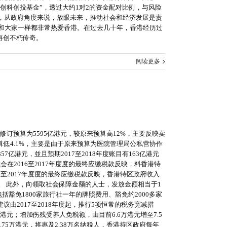
创科创投基金”，透过大约1对2的资金配对比例，与风险
说，从政府角度来说，放眼未来，推动社会和经济发展是责
和大家一样都非常热爱香港。在过去几十年，香港经历过
再创不朽传奇。
阅读更多
修订预算为5595亿港元，较原来预算高12%，主要反映卖
算低4.1%，主要是由于原来预算为医院管理局公私营协作
357亿港元，並且预期2017至2018年度账目有163亿港元
会在2016至2017年度度的最终应缴税款反映，料香港特
016至2017年度度的最终应缴税款反映，香港特区政府收入
港元。 此外，向领取社会保障金额的人士，发放金额相当于1
豁免1800家旅行社一年的牌照费用、豁免约2000多家
由2017至2018年度起，推行5项恒常的税务宽减措
元；增加伤残受养人免税额，由目前6.6万港元增至7.5
.75万港元，将惠及2.38万名纳税人，香港持区政府每年