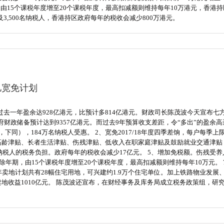
，由15个课税年度增至20个课税年度，最高扣减额则维持每年10万港元，香港持
3,500名纳税人，香港持区政府每年的税收会减少800万港元。
0亿宽免计划
过去一年盈余达928亿港元，比预计多814亿港元。财政司长陈茂波今天宣布七
府财政储备预计达到9357亿港元。而过去9年预算收支差距，令“多出”的盈余高
币，下同），184万名纳税人受惠。 2、宽免2017/18年度四季差饷，每户每季上
龄津贴、长者生活津贴、伤残津贴、低收入在职家庭津贴及鼓励就业交通津贴，开支
名纳税人的税务负担。政府每年的税收会减少17亿元。 5、增加免税额。伤残受养
息扣除年期，由15个课税年度增至20个课税年度，最高扣减额则维持每年10万元
年卖地计划共有28幅住宅用地，可兴建约1.9万个住宅单位。加上铁路物业发展、
卖地收益1010亿元。 陈茂波还宣布，在财经事务及库务局成立税务政策组，