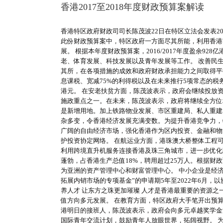
香港2017至2018年度财政预算案解读
香港特区政府财政司司长陈茂波22日在特区立法会发表20
此份财政预算案中，特区政府一方面尽其所能，利用香港
展。 根据本年度财政预算案，2016/2017年度盈余9
老、体育发展、科技发展以及青年发展等工作。 改善民生
其所，在各项措施的成效和政府财政承担能力之间取得平
息课税、宽减75%的利得税以及在未来推行5项常态的税务
港元。 在安老扶贫方面，陈茂波表示，政府会继续投放资
施政重点之一。在未来，陈茂波表示，政府将继续全方位增加
是新增用地。加上铁路物业发展、市区重建局、私人重建和发
杂多变，令香港经济发展充满变数。为提升香港竞争力，
广阔的自由经济市场，强化香港作为区内投资、金融和物
护投资协定网络。 在航运业方面，港珠澳大桥整体工程
利用跨境直升机服务连接香港及珠三角城市，进一步优化
蓬勃，占香港生产总值18%，聘用超过25万人。根据
为亚洲的资产管理中心和财富管理中心。 中小企业是经
拓展内销市场的专项基金”的申请期5年至2022年6月，
养人才 让东方之珠更加璀璨 人才是香港最重要的资源
值方向多元发展。 在教育方面，特区政府大手笔开出预
港明日的接班人，陈茂波表示，政府会向多元卓越奖学金
国际青年交流计划，鼓励青年人放眼世界，拓阔视野。 为