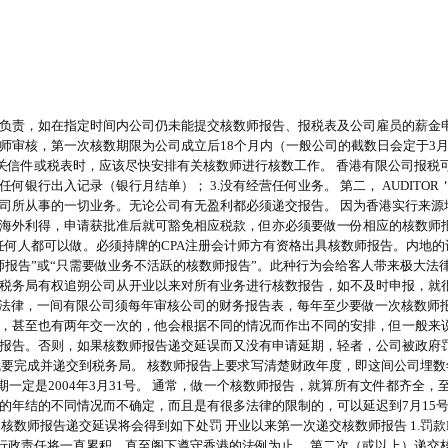
负责，如在指定时间内公司仍未能提交核数师报告、报税表及公司雇员的薪金
核，第一次核数期限为公司成立后18个月内（一般公司的截数日会定于3月31日
信件或税表时，应该尽快安排有关核数师进行核数工作。 香港有限公司报税可分为
任何银行出入记录（银行月结单）； 3.没有经营任何业务。 第二， AUDITOR
司所从事的一切业务。无论公司有无盈利都必须递交报告。 因为香港实行来源
海外利得，申请获批准后就可豁免相应税款，但亦必须要做一份相应的核数师报告
任何人都可以做。必须持牌的CPA注册会计师方有资格出具核数师报告。内地
师报告”或“只需要做业务不活跃的核数师报告”。此种行为会给客人带来极大法
税务局有权追朔公司从开业以来对所有业务进行核数报告，如不及时申报，就
的法律，一间有限公司须每年审核公司的财务报告表，每年至少要做一次核数师
，甚至也有两年交一次的，他会根据不同的情况而作出不同的安排，但一般来说
报告。否则，如果核数师报告递交延误而又没有申请延期，轻者，公司被政府罚
前就要完成并递交到税务局。 核数师报告上要求写清楚财政年度，即这间公司埋
年期一定是2004年3月31号。 通常，做一个核数师报告，就算所有文件都齐
结的不同情况而不确定，而且是有很多法律的限制的，可以延迟到7月15号或8月1
 如核数师报告递交延误将会得到如下处罚 开业以来第一次递交核数师报告 1.罚款HK
，行政责任将一直累积，直至阁下遵守香港的法例为止。 第二次（或以上）递交核数师报告