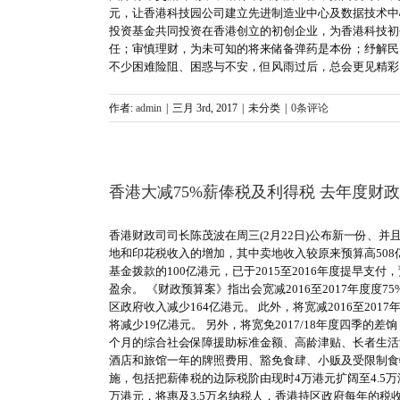
元，让香港科技园公司建立先进制造业中心及数据技术中
投资基金共同投资在香港创立的初创企业，为香港科技初
任；审慎理财，为未可知的将来储备弹药是本份；纾解民
不少困难险阻、困惑与不安，但风雨过后，总会更见精彩
作者:
admin
|
三月 3rd, 2017
|
未分类
|
0条评论
香港大减75%薪俸税及利得税 去年度财政
香港财政司司长陈茂波在周三(2月22日)公布新一份、并
地和印花税收入的增加，其中卖地收入较原来预算高508亿
基金拨款的100亿港元，已于2015至2016年度提早支付，预
盈余。 《财政预算案》指出会宽减2016至2017年度度
区政府收入减少164亿港元。 此外，将宽减2016至201
将减少19亿港元。 另外，将宽免2017/18年度四季的
个月的综合社会保障援助标准金额、高龄津贴、长者生活津
酒店和旅馆一年的牌照费用、豁免食肆、小贩及受限制食物售
施，包括把薪俸税的边际税阶由现时4万港元扩阔至4.5万
万港元，将惠及3.5万名纳税人，香港持区政府每年的税收会