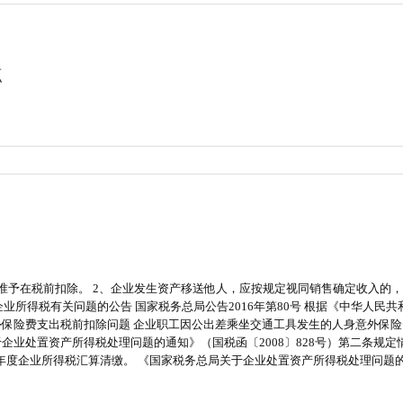
点
准予在税前扣除。 2、企业发生资产移送他人，应按规定视同销售确定收入的，
企业所得税有关问题的公告 国家税务总局公告2016年第80号 根据《中华人
外保险费支出税前扣除问题 企业职工因公出差乘坐交通工具发生的人身意外保险
企业处置资产所得税处理问题的通知》（国税函〔2008〕828号）第二条规
后年度企业所得税汇算清缴。 《国家税务总局关于企业处置资产所得税处理问题的通