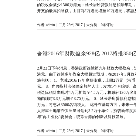
的税收会减少1300万港元；延长居所贷款利息扣除年期
开支的最高扣除额，由目前8万港元增至10万港元，将惠及
作者:
admin
|
二月 23rd, 2017
|
未分类
|
0条评论
香港2016年财政盈余928亿 2017将推35
2月22日下午消息，香港政府连续第九年财政大幅盈余，
港元。由于连续多年盈余大幅超过预期，在2017年3月政
施包括： 1、宽减2016/17年度薪俸税，上限2万元（港
元。 3、向领取社会保障金额的人士，发放1个月综援、高
税边际税阶由现时4万元扩阔至4.5万元，将减轻130万
额由现时3.3万元增至3.75万元。 6、延长居所贷款利
万元，将惠及3500名纳税人。 此外在基建方面，未来一
人房屋土地潜在供应量可达到3.2万个单位，预该新年度
与“再工业化”委员会，统筹香港的创新及科技发展。
作者:
admin
|
二月 23rd, 2017
|
未分类
|
0条评论