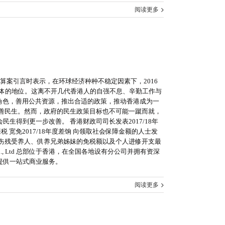
阅读更多
算案引言时表示，在环球经济种种不稳定因素下，2016
济体的地位。这离不开几代香港人的自强不息、辛勤工作与
角色，善用公共资源，推出合适的政策，推动香港成为一
善民生。然而，政府的民生政策目标也不可能一蹴而就，
得到更一步改善。 香港财政司司长发表2017/18年
 宽免2017/18年度差饷 向领取社会保障金额的人士发
伤残受养人、供养兄弟姊妹的免税额以及个人进修开支最
 Co., Ltd 总部位于香港，在全国各地设有分公司并拥有资深
提供一站式商业服务。
阅读更多