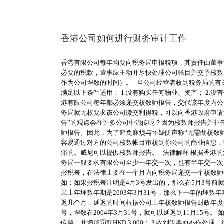
香港公司如何进行财务审计工作
香港有限公司每年均要向税务局申报税项，其责任由董事
必要的税款，董事应主动并尽快处理公司帐目并交予核数师审
作为公司埋数的时间）。 当公司经营者收到税务局的有关
满足以下条件适用： 1.没有购买任何物业、资产； 2.没有
港有限公司每年都必须递交核数师报告，交代该年度内公
务局就无权要求该公司缴交利得税，可以向香港政府申请
告”的观点会在许多公司中流传呢？因为核数师报告并非
师报告。因此，为了避免麻烦与怀疑便声称“无需做核数
容易通过对方的公司核数帐目审核到你公司的商业信息，
痛的。威尼可以提供核数师报告。 法律解释 根据香港
务局一般要求有限公司至少一年交一次，也有半年交一次
报税表，在法律上要在一个月内向税务局递交一个核数师
如：如果报税表注明是4月3号发出的，那么在5月3号
果上年埋数年期是2003年3月31号，那么下一年的埋数
迟几个月，延迟的时间根据公司上年核数师报告财政年度的年
号，埋数在2004年3月31号，就可以延迟到11月15号。
传票，并增加罚款HKD 3,000； 3.收到传票而不作处理