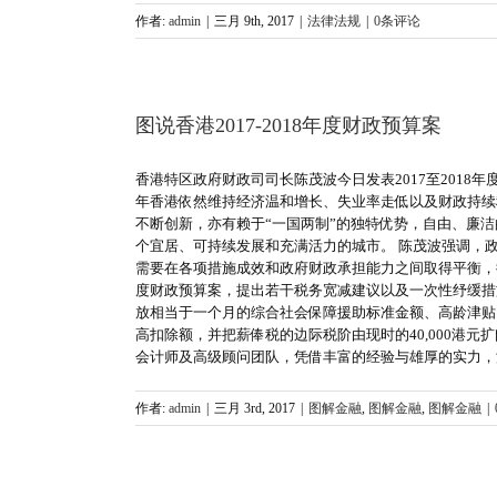
作者:
admin
|
三月 9th, 2017
|
法律法规
|
0条评论
图说香港2017-2018年度财政预算案
香港特区政府财政司司长陈茂波今日发表2017至201
年香港依然维持经济温和增长、失业率走低以及财政持续
不断创新，亦有赖于“一国两制”的独特优势，自由、廉
个宜居、可持续发展和充满活力的城市。 陈茂波强调，
需要在各项措施成效和政府财政承担能力之间取得平衡，循
度财政预算案，提出若干税务宽减建议以及一次性纾缓措施。有
放相当于一个月的综合社会保障援助标准金额、高龄津贴
高扣除额，并把薪俸税的边际税阶由现时的40,000港元扩阔至4
会计师及高级顾问团队，凭借丰富的经验与雄厚的实力，
作者:
admin
|
三月 3rd, 2017
|
图解金融
,
图解金融
,
图解金融
|