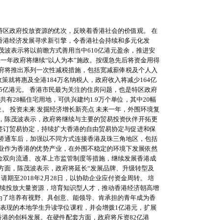
港特区政府投放资源的优次，反映着香港社会的价值观。 在
香港经济发展寻求新引擎，令香港社会持续和多元化发
，陈茂波表示将以前瞻方式善用当中610亿港元盈余，推进安
来一年政府将继续“以人为本”施政。按缓急先后将资金用得
府将推出系列一次性减税措施，包括宽减薪俸税及个人入
策就将惠及全港184万名纳税人，政府收入将减少164亿
5亿港元。 香港市民最为关注的住房问题，也是特区政府
有28幅住宅用地，可供兴建约1.9万个单位，其中20幅
位。 投资未来 发掘经济增长新亮点 未来一年，外围环境复
，陈茂波表示，政府将继续与主要的贸易投资伙伴开拓更
签订贸易协定，持续扩大香港的自由贸易协定与促进和保
桥通车后，加强以不同方式连接香港及珠三角地区，包括
业作为香港的优势产业，在外围不稳定的环境下发展依然
资金双向流通、改革上市监管制度等措施，继续发展香港成
方面，陈茂波表示，政府将延长“发展品牌、升级转型及
期至2018年2月28日，以协助企业应付资金周转。 培
继续投放大量资源，培育知识型人才，推动香港经济朝高增
，为了培养有视野、具创意、能领导、肯承担的青年成为香
表现的本地学生升读学位课程，并会增拨1亿港元，扩展
香港的创科发展。在硬件配套方面，政府将斥资82亿港