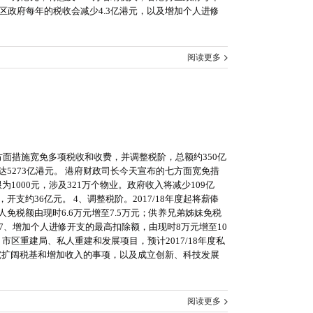
区政府每年的税收会减少4.3亿港元，以及增加个人进修
阅读更多
方面措施宽免多项税收和收费，并调整税阶，总额约350亿
达5273亿港元。 港府财政司长今天宣布的七方面宽免措
限为1000元，涉及321万个物业。政府收入将减少109亿
约36亿元。 4、调整税阶。2017/18年度起将薪俸
人免税额由现时6.6万元增至7.5万元；供养兄弟姊妹免税
。 7、增加个人进修开支的最高扣除额，由现时8万元增至10
市区重建局、私人重建和发展项目，预计2017/18年度私
研究扩阔税基和增加收入的事项，以及成立创新、科技发展
阅读更多