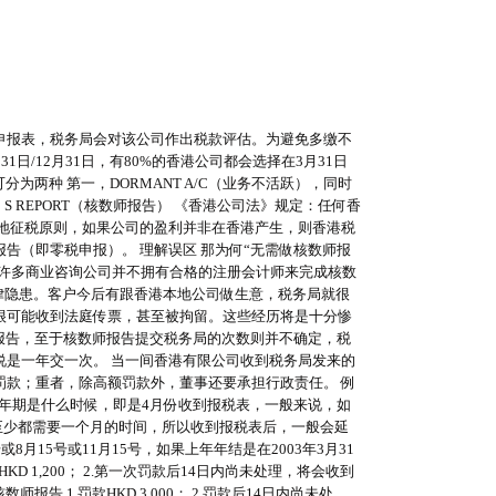
申报表，税务局会对该公司作出税款评估。为避免多缴不
/12月31日，有80%的香港公司都会选择在3月31日
两种 第一，DORMANT A/C（业务不活跃），同时
＇S REPORT（核数师报告） 《香港公司法》规定：任何香
地征税原则，如果公司的盈利并非在香港产生，则香港税
（即零税申报）。 理解误区 那为何“无需做核数师报
的许多商业咨询公司并不拥有合格的注册会计师来完成核数
律隐患。客户今后有跟香港本地公司做生意，税务局就很
很可能收到法庭传票，甚至被拘留。这些经历将是十分惨
报告，至于核数师报告提交税务局的次数则并不确定，税
是一年交一次。 当一间香港有限公司收到税务局发来的
款；重者，除高额罚款外，董事还要承担行政责任。 例
数年期是什么时候，即是4月份收到报税表，一般来说，如
全，至少都需要一个月的时间，所以收到报税表后，一般会延
5号或11月15号，如果上年年结是在2003年3月31
D 1,200； 2.第一次罚款后14日内尚未处理，将会收到
 1.罚款HKD 3,000； 2.罚款后14日内尚未处