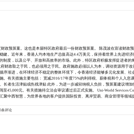
8年度财政预算案。这也是本届特区政府最后一份财政预算案。 陈茂波在宣读财政预
稳健。近年来，香港人均本地生产总值高达4.4万美元，保持着世界上先进经
洁的制度，以及公平、开放和高效率的市场。此外，特区政府积极发挥促进者的
政府财政取之于民，也必须用之于民。政府施政必须以人为本，调动资源用于改
序渐进，在环球经济不稳定的整体环境下，令香港经济能够多元化发展、社会民生
关措施主要包括： 宽减2016/17年度75%的利得税、薪俸税和个人入息课税
、长者生活津贴或伤残津贴 此外，为进一步减轻纳税人负担，预算案建议增加
5,000元。有关措施待立法会审议通过后正式实施。 Uni-World Services
汇聚中西智慧，为世界各地的客户提供国际投资、离岸贸易、商业管理等领域
0条评论