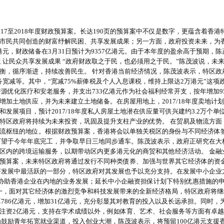
17至2018年度财政预算案。长达190页的预算案中不仅是数字，更蕴含着香
市民共同创造的财富纾解民困、共享发展成果；另一方面，政府投资未来，为
28亿港元，财政储备在3月31日预计为9357亿港元。由于本年度的盈余高于预期
 让民众共享发展成果 “政府财政取之于民，也必须用之于民。”陈茂波说，未
衡，循序渐进，持续改善民生。 针对香港当前经济情况，陈茂波表示，特区政
宽减等。其中，“宽减75%薪俸税及个人入息课税，维持上限达2万港元”这项政
源优化医疗和安老服务，并支出733亿港元作为社会福利经常开支，按年增加9
土地供应，并为未来建立土地储备。在房屋用地上，2017/18年度卖地计划共
展项目，预计2017/18年度私人房屋土地潜在供应量可供兴建约3.2万个单
特区政府将持续为未来投资，巩固及提升支柱产业的优势。 在贸易及物流方面
流枢纽的地位。根据财政预算案，香港将会以单独关税区的身份与不同经济体
可望于今年年底完工，并争取早日三地同步通车。陈茂波表示，政府正研究在大
区内的跨境运输服务，以期带动区内更多港元化的商贸和其他经济活动。 金融
财政预算案，未来特区政府将通过发行不同种类债券、加强与世界其它经济体的
济发展中最活跃的一部分，特区政府对其发展也予以充分支持。在发展中小企业
以协助香港企业在内地的业务发展；延长中小企融资担保计划下特别优惠措施的申请
之一，面对其它经济体的激烈竞争和科技发展带来的全新经济格局，特区政府将
算786亿港元，增加31亿港元，充分彰显其对教育的投入以及长远承担。同时
注资2亿港元，支持在学术成绩以外，例如体育、艺术、社会服务等方面有卓越
鼓励青年拓宽就业渠道，投入创业大潮，陈茂波表示，将预留100亿港元支援