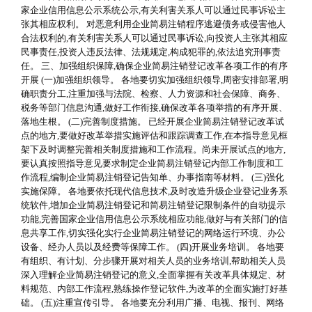
家企业信用信息公示系统公示,有关利害关系人可以通过民事诉讼主
张其相应权利。 对恶意利用企业简易注销程序逃避债务或侵害他人
合法权利的,有关利害关系人可以通过民事诉讼,向投资人主张其相应
民事责任,投资人违反法律、法规规定,构成犯罪的,依法追究刑事责
任。 三、加强组织保障,确保企业简易注销登记改革各项工作的有序
开展 (一)加强组织领导。 各地要切实加强组织领导,周密安排部署,明
确职责分工,注重加强与法院、检察、人力资源和社会保障、商务、
税务等部门信息沟通,做好工作衔接,确保改革各项举措的有序开展、
落地生根。 (二)完善制度措施。 已经开展企业简易注销登记改革试
点的地方,要做好改革举措实施评估和跟踪调查工作,在本指导意见框
架下及时调整完善相关制度措施和工作流程。尚未开展试点的地方,
要认真按照指导意见要求制定企业简易注销登记内部工作制度和工
作流程,编制企业简易注销登记告知单、办事指南等材料。 (三)强化
实施保障。 各地要依托现代信息技术,及时改造升级企业登记业务系
统软件,增加企业简易注销登记和简易注销登记限制条件的自动提示
功能,完善国家企业信用信息公示系统相应功能,做好与有关部门的信
息共享工作,切实强化实行企业简易注销登记的网络运行环境、办公
设备、经办人员以及经费等保障工作。 (四)开展业务培训。 各地要
有组织、有计划、分步骤开展对相关人员的业务培训,帮助相关人员
深入理解企业简易注销登记的意义,全面掌握有关改革具体规定、材
料规范、内部工作流程,熟练操作登记软件,为改革的全面实施打好基
础。 (五)注重宣传引导。 各地要充分利用广播、电视、报刊、网络