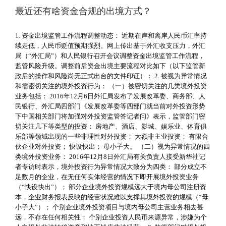
最近还有啥资金合规的出境方式？
1. 资金出境监管工作流程调整动态： 近期在岸和离岸人民币汇率持
续走低，人民币贬值预期强烈。网上传出基于外汇收支压力，外汇
局（“外汇局”）和人民银行召开会议调整资金出境监管工作流程，
监管风险升级。调整前后资金出境主要流程对比如下（以下监管新
政后的操作和风险尚无正式出台的文件印证）： 2. 被视为异常情况
和需密切关注的境外投资行为： （一）被密切关注的几类境外投资
业务包括： 2016年12月6日外汇局发布了发展改革委、商务部、人
民银行、外汇局四部门《发展改革委等四部门就当前对外投资形势
下中国相关部门将加强对外投资监管答记者问》表示，监管部门密
切关注几下等类型的投资： 房地产、酒店、影城、娱乐业、体育俱
乐部等领域出现的一些非理性对外投资； 大额非主业投资； 有限合
伙企业对外投资； 快设快出； 母小子大。 （二）视为异常情况的四
类境外投资业务： 2016年12月8日外汇局有关负责人接受新华社记
者专访时表示，境外投资行为异常情况大致分为四类： 部分成立不
足数月的企业，在无任何实体经营的情况下即开展境外投资业务
（“快设快出”）； 部分企业境外投资规模远大于境内母公司注册资
本，企业财务报表反映的经营状况难以支撑其境外投资的规模（“母
小子大”）； 个别企业境外投资项目与境内母公司主营业务相去甚
远，不存在任何相关性； 个别企业投资人民币来源异常，涉嫌为个