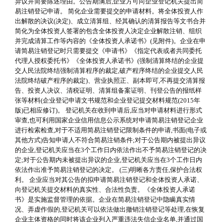
异议并简要陈述理由。公告期满后,企业方可向企业登记机关提出简
易注销登记申请。 简化企业需要提交的申请材料。将全体投资人作
出解散的决议(决定)、成立清算组、经其确认的清算报告等文书合并
简化为全体投资人签署的包含全体投资人决定企业解散注销、组织
并完成清算工作等内容的《全体投资人承诺书》(见附件)。企业在申
请简易注销登记时只需要提交《申请书》《指定代表或者共同委托
代理人授权委托书》《全体投资人承诺书》(强制清算终结的企业提
交人民法院终结强制清算程序的裁定,破产程序终结的企业提交人民
法院终结破产程序的裁定)、营业执照正、副本即可,不再提交清算报
告、投资人决议、清税证明、清算组备案证明、刊登公告的报纸样
张等材料(企业登记申请文书规范和企业登记提交材料规范(2015年
版)已相应修订)。 登记机关在收到申请后,应当对申请材料进行形式
审查,也可利用国家企业信用信息公示系统对申请简易注销登记企业
进行检索检查,对于不适用简易注销登记限制条件的申请,书面(电子或
其他方式)告知申请人不符合简易注销条件;对于公告期内被提出异议
的企业,登记机关应当在3个工作日内依法作出不予简易注销登记的决
定;对于公告期内未被提出异议的企业,登记机关应当在3个工作日内
依法作出准予简易注销登记的决定。 (三)明晰各方责任,保护合法权
利。 企业应当对其公告的拟申请简易注销登记和全体投资人承诺、
向登记机关提交材料的真实性、合法性负责。《全体投资人承诺
书》是实施监督管理的依据。企业在简易注销登记中隐瞒真实情
况、弄虚作假的,登记机关可以依法做出撤销注销登记等处理,在恢复
企业主体资格的同时将该企业列入严重违法失信企业名单,并通过国