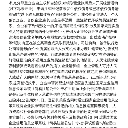
求,充分尊重企业自主权和自治权,对领取营业执照后未开展经营活动
(以下称未开业)、申请注销登记前未发生债权债务或已将债权债务清
算完结(以下称无债权债务)的有限责任公司、非公司企业法人、个人
独资企业、合伙企业,由其自主选择适用一般注销程序或简易注销程
序。 企业有下列情形之一的,不适用简易注销程序:涉及国家规定实施
准入特别管理措施的外商投资企业;被列入企业经营异常名录或严重
违法失信企业名单的;存在股权(投资权益)被冻结、出质或动产抵押
等情形; 有正在被立案调查或采取行政强制、司法协助、被予以行政
处罚等情形的;企业所属的非法人分支机构未办理注销登记的;曾被终
止简易注销程序的;法律、行政法规或者国务院决定规定在注销登记
前需经批准的;不适用企业简易注销登记的其他情形。 人民法院裁定
强制清算或裁定宣告破产的,有关企业清算组、企业管理人可持人民
法院终结强制清算程序的裁定或终结破产程序的裁定,向被强制清算
人或破产人的原登记机关申请办理简易注销登记。 (二)简化登记程
序,提高登记效率。 企业申请简易注销登记应当先通过国家企业信用
信息公示系统《简易注销公告》专栏主动向社会公告拟申请简易注
销登记及全体投资人承诺等信息(强制清算终结和破产程序终结的企
业除外),公告期为45日。登记机关应当同时通过国家企业信用信息公
示系统将企业拟申请简易注销登记的相关信息推送至同级税务、人
力资源和社会保障等部门,涉及外商投资企业的还要推送至同级商务
主管部门。公告期内,有关利害关系人及相关政府部门可以通过国家
企业信用信息公示系统《简易注销公告》专栏“异议留言”功能提出