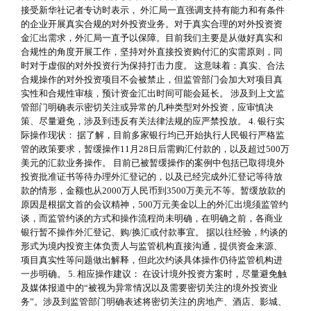
接受新华社记者专访时表示， 外汇局一直强调支持有能力和有条件
的企业开展真实合规的对外投资业务。对于真实合理的对外投资资
金汇出需求，外汇局一直予以保障。目前我们主要是从做好真实和
合规性的角度开展工作，坚持对外直接投资购付汇的实需原则，同
时对于虚假的对外投资行为保持打击力度。 这意味着：真实、合法
合规操作的对外投资项目不会被禁止，但监管部门会加大对项目真
实性和合规性审核，预计资金汇出时间可能会延长。 涉及到上文监
管部门明确表示密切关注或异常的几种类型对外投资，应审慎决
策、尽量避免，涉及到违反有关法律法规的应严禁投放。 4. 银行实
际操作现状： 据了解，目前多家银行均已开始执行人民银行严格监
管的政策要求，暂缓操作11月28日后需购汇付款的，以及超过500万
美元的汇款业务操作。 目前已被暂缓操作的案例中包括已取得境外
投资批准证书等待办理外汇登记的，以及已经完成外汇登记等待放
款的情形，金额也从2000万人民币到3500万美元不等。暂缓放款的
原因是根据文首的会议精神，500万元美金以上的外汇出境须监管约
谈，而监管约谈的方式和操作流程尚未明确，在明确之前，各商业
银行暂不操作外汇登记、购/换汇或付款事宜。 据以往经验，约谈的
形式为境内投资主体负责人与监管机构直接沟通，提供资金来源、
项目真实性等问题做出解释，但此次约谈具体操作仍待监管机构进
一步明确。 5. 相应操作建议： 在设计境外投资方案时，尽量避免触
及媒体报道中的“被视为异常情况以及需要密切关注的境外投资业
务”。涉及到监管部门明确表述将密切关注的房地产、酒店、影城、