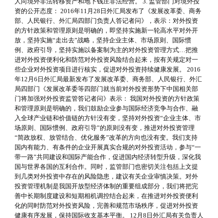
人向境外非法转移资产和地下钱庄非法经营。 3. 监管部门对境外投
资的公开态度： 2016年11月28日外汇局发布了《发展改革委、商务
部、人民银行、外汇局四部门负责人答记者问》，表示：对外投资
的方针政策和管理原则是明确的，即坚持实施新一轮高水平对外开
放，坚持实施“走出去”战略，坚持企业主体、市场原则、国际惯
例、政府引导，坚持实施以备案制为主的对外投资管理方式…把推
进对外投资便利化和防范对外投资风险结合起来，按有关规定对一
些企业对外投资项目进行核实，促进对外投资持续健康发展。 2016
年12月6日外汇局最新发布了发展改革委、商务部、人民银行、外汇
局四部门《发展改革委等四部门就当前对外投资形势下中国相关部
门将加强对外投资监管答记者问》表示： 我国对外投资的方针政策
和管理原则是明确的，我们鼓励企业参与国际经济竞争与合作、融
入全球产业链和价值链的方针没有变，坚持对外投资“企业主体、市
场原则、国际惯例、政府引导”的原则没有变，推进对外投资管理
“简政放权、放管结合、优化服务”改革的方向也没有变。我们支持
国内有能力、有条件的企业开展真实合规的对外投资活动，参与“一
带一路”共同建设和国际产能合作，促进国内经济转型升级，深化我
国与世界各国的互利合作。同时，监管部门也密切关注包括上文提
到几类对外投资中存在的风险隐患，建议有关企业审慎决策。对外
投资管理机制是我国开放型经济体制的重要组成部分，我们将把完
善中长期制度建设和短期相机调控结合起来，在推进对外投资便利
化的同时防范对外投资风险，完善和规范市场秩序，促进对外投资
健康有序发展，保持国际收支基本平衡。 12月8日外汇局有关负责人