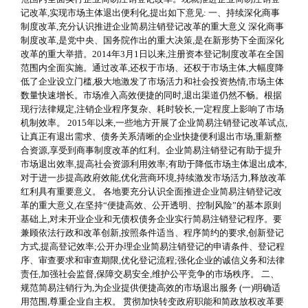
记改革,实现市场主体退出便利化,提出如下意见: 一、持续深化商事
制度改革,充分认识推进企业简易注销登记改革的重大意义 深化商事
制度改革,是党中央、国务院作出的重大决策,是在新形势下全面深化
改革的重大举措。2014年3月1日以来,注册资本登记制度改革在全国
范围内全面实施。通过改革,还权于市场、还权于市场主体,大幅度降
低了企业设立门槛,极大地激发了市场活力和社会投资热情,市场主体
数量快速增长。市场准入高效便捷的同时,退出渠道仍然不畅。根据
现行法律规定,注销企业程序复杂、耗时较长,一定程度上影响了市场
机制效率。 2015年以来,一些地方开展了企业简易注销登记改革试点,
让真正有退出需求、债务关系清晰的企业快捷便利退出市场,重新整
合资源,享受到商事制度改革的红利。企业简易注销登记有助于提升
市场退出效率,提高社会资源利用效率;有助于降低市场主体退出成本,
对于进一步提高政府效能,优化营商环境,持续激发市场活力,释放改革
红利具有重要意义。 各地要充分认识全面推进企业简易注销登记改
革的重大意义,在坚持“便捷高效、公开透明、控制风险”的基本原则
基础上,对未开业企业和无债权债务企业实行简易注销登记程序。要
兼顾依法行政和改革创新,按照条件适当、程序简约的要求,创新登记
方式,提高登记效率;公开办理企业简易注销登记的申请条件、登记程
序、审查要求和审查期限,优化登记流程;强化企业的诚信义务和法律
责任,加强社会监督,保障交易安全,维护公平竞争的市场秩序。 二、
规范简易注销行为,为企业提供便捷高效的市场退出服务 (一)明确适
用范围,尊重企业自主权。 贯彻加快转变政府职能和简政放权改革要