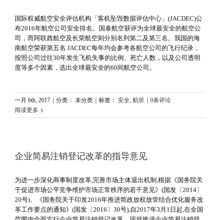
国际权威航空安全评估机构「客机坠毁数据评估中心」(JACDEC)公
布2016年航空公司安全排名。国泰航空获评为全球最安全的航空公
司，而阿联酋航空及长荣航空则分别名列第二及第三名。我国的海
南航空荣获第五名 JACDEC每年均会参考各航空公司的飞行纪录，
按照公司过往30年发生飞机失事的比例、死亡人数，以及公司透明
度等多个因素，选出全球最安全的60间航空公司。
一月 6th, 2017
|
分类： 未分类
|
标签：
安全
,
航班
|
0条评论
阅读更多
企业简易注销登记改革的指导意见
为进一步深化商事制度改革,完善市场主体退出机制,根据《国务院关
于促进市场公平竞争维护市场正常秩序的若干意见》(国发〔2014〕
20号)、《国务院关于印发2016年推进简政放权放管结合优化服务改
革工作要点的通知》(国发〔2016〕30号),自2017年3月1日起,在全国
范围内全面实行企业简易注销登记改革。现就推进企业简易注销登