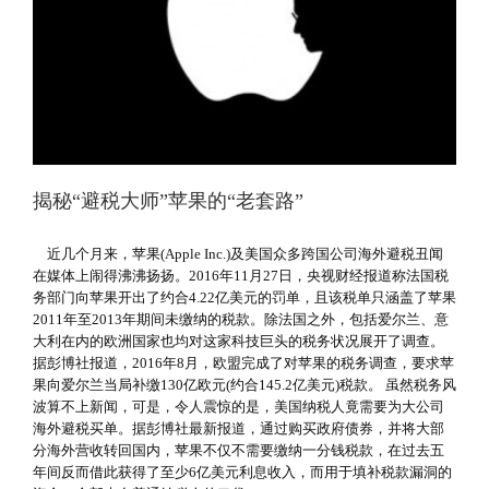
揭秘“避税大师”苹果的“老套路”
近几个月来，苹果(Apple Inc.)及美国众多跨国公司海外避税丑闻
在媒体上闹得沸沸扬扬。2016年11月27日，央视财经报道称法国税
务部门向苹果开出了约合4.22亿美元的罚单，且该税单只涵盖了苹果
2011年至2013年期间未缴纳的税款。除法国之外，包括爱尔兰、意
大利在内的欧洲国家也均对这家科技巨头的税务状况展开了调查。
据彭博社报道，2016年8月，欧盟完成了对苹果的税务调查，要求苹
果向爱尔兰当局补缴130亿欧元(约合145.2亿美元)税款。 虽然税务风
波算不上新闻，可是，令人震惊的是，美国纳税人竟需要为大公司
海外避税买单。据彭博社最新报道，通过购买政府债券，并将大部
分海外营收转回国内，苹果不仅不需要缴纳一分钱税款，在过去五
年间反而借此获得了至少6亿美元利息收入，而用于填补税款漏洞的