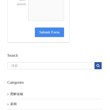
details
Submit Form
Search
Categories
图解金融
新闻