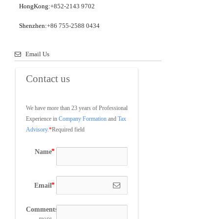
HongKong:
+852-2143 9702
Shenzhen:
+86 755-2588 0434
Email Us
Contact us
We have more than 23 years of Professional 
Experience in 
Company Formation
 and 
Tax 
Advisory
.
*
Required field
Name
Email
Comments
more