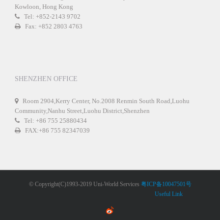
Kowloon, Hong Kong
Tel: +852-2143 9702
Fax: +852 2803 4763
SHENZHEN OFFICE
Room 2904,Kerry Center, No.2008 Renmin South Road,Luohu
Community,Nanhu Street,Luohu District,Shenzhen
Tel: +86 755 25880434
FAX:+86 755 82347039
© Copyright(C)1993-2019 Uni-World Services
粤ICP备10047501号
Useful Link