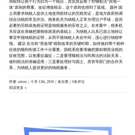
用权转让两个行为归为一个税目，其实质反映了对物权法“房地一
体”原则的尊重。改征增值税后，这个原则也得到了延续。 题外 国
土局要求纳税人提供土地使用权转让的完税凭证，是地方政府协调
综合治税的常见作法。税务机关为纳税人正常办理过户手续，提供
必要的完税或免税证明是纳税服务的应有之义。在本案中，税务机
关应该在准确把握税收政策的基础上，为纳税人出具已就土地转让
事宜申报纳税的证明，从而不致纳税人夹在中间，违心进行纳税申
报。 建议 在当前“营改增”税制改革的关键时期，如何做好两个税种
征收的顺利衔接工作十分重要。国税系统要准确把握前期营业税的
征收范围，以免重征漏征；二是要理顺税法与民商法的法际关系，
做到税法的准确适用；三是要处理好与国土、房管等部门的合作关
系，为纳税人提供更好的纳税服务 。
作者:
admin
|
十月 13th, 2016
|
未分类
|
0条评论
阅读更多