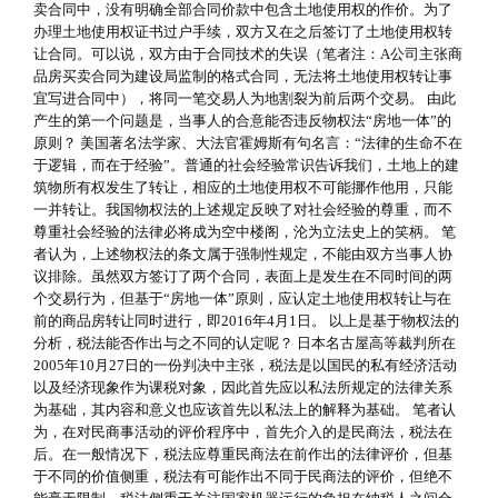
卖合同中，没有明确全部合同价款中包含土地使用权的作价。为了
办理土地使用权证书过户手续，双方又在之后签订了土地使用权转
让合同。可以说，双方由于合同技术的失误（笔者注：A公司主张商
品房买卖合同为建设局监制的格式合同，无法将土地使用权转让事
宜写进合同中），将同一笔交易人为地割裂为前后两个交易。 由此
产生的第一个问题是，当事人的合意能否违反物权法“房地一体”的
原则？ 美国著名法学家、大法官霍姆斯有句名言：“法律的生命不在
于逻辑，而在于经验”。普通的社会经验常识告诉我们，土地上的建
筑物所有权发生了转让，相应的土地使用权不可能挪作他用，只能
一并转让。我国物权法的上述规定反映了对社会经验的尊重，而不
尊重社会经验的法律必将成为空中楼阁，沦为立法史上的笑柄。 笔
者认为，上述物权法的条文属于强制性规定，不能由双方当事人协
议排除。虽然双方签订了两个合同，表面上是发生在不同时间的两
个交易行为，但基于“房地一体”原则，应认定土地使用权转让与在
前的商品房转让同时进行，即2016年4月1日。 以上是基于物权法的
分析，税法能否作出与之不同的认定呢？ 日本名古屋高等裁判所在
2005年10月27日的一份判决中主张，税法是以国民的私有经济活动
以及经济现象作为课税对象，因此首先应以私法所规定的法律关系
为基础，其内容和意义也应该首先以私法上的解释为基础。 笔者认
为，在对民商事活动的评价程序中，首先介入的是民商法，税法在
后。在一般情况下，税法应尊重民商法在前作出的法律评价，但基
于不同的价值侧重，税法有可能作出不同于民商法的评价，但绝不