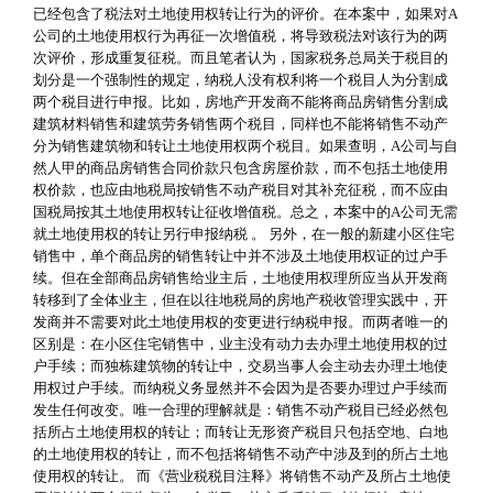
已经包含了税法对土地使用权转让行为的评价。在本案中，如果对A
公司的土地使用权行为再征一次增值税，将导致税法对该行为的两
次评价，形成重复征税。而且笔者认为，国家税务总局关于税目的
划分是一个强制性的规定，纳税人没有权利将一个税目人为分割成
两个税目进行申报。比如，房地产开发商不能将商品房销售分割成
建筑材料销售和建筑劳务销售两个税目，同样也不能将销售不动产
分为销售建筑物和转让土地使用权两个税目。如果查明，A公司与自
然人甲的商品房销售合同价款只包含房屋价款，而不包括土地使用
权价款，也应由地税局按销售不动产税目对其补充征税，而不应由
国税局按其土地使用权转让征收增值税。总之，本案中的A公司无需
就土地使用权的转让另行申报纳税 。 另外，在一般的新建小区住宅
销售中，单个商品房的销售转让中并不涉及土地使用权证的过户手
续。但在全部商品房销售给业主后，土地使用权理所应当从开发商
转移到了全体业主，但在以往地税局的房地产税收管理实践中，开
发商并不需要对此土地使用权的变更进行纳税申报。而两者唯一的
区别是：在小区住宅销售中，业主没有动力去办理土地使用权的过
户手续；而独栋建筑物的转让中，交易当事人会主动去办理土地使
用权过户手续。而纳税义务显然并不会因为是否要办理过户手续而
发生任何改变。唯一合理的理解就是：销售不动产税目已经必然包
括所占土地使用权的转让；而转让无形资产税目只包括空地、白地
的土地使用权的转让，而不包括将销售不动产中涉及到的所占土地
使用权的转让。 而《营业税税目注释》将销售不动产及所占土地使