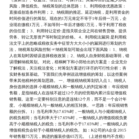
风险，降低税负。 纳税筹划的总体思路： 1、利用税收优惠政策：
直接或创造条件利用； 2、纳税期的推迟。延迟纳税，是利用资金的
时间价值进行的筹划。现在的1万元肯定不等于1年后得一万元，企
业现在缴税1万元，不如等到一年后才缴税1万元，等于利用了税收
的信任度； 3、利用转让定价:是指关联企业之间在销售货物、提供
劳务、转让无形资产等时制定的价格。 4、利用税法漏洞:是利用税
法文字上的忽略或税收实务中征管方大大小小的漏洞进行筹划的方
法， 纳税筹划风险控制 ☞纳税筹划可能会出现下面风险： 1、纳税
人在筹划时因错误选择税收政策； 2、纳税人自身财税基础薄弱，错
误理解纳税筹划。 对此，梧桐树下和小郑给出的方案是：企业充分
了解税法，关注税法变化；对筹划方案进行详尽的可行性分析；夯
实财务核算基础。 下面我们先举例说说增值税的筹划，以这些案例
带来其他税种的筹划思路。 一、增值税纳税筹划切入点 1、纳税人
身份选择的选择 小规模纳税人和一般纳税人的判定标准： 年应税销
售额，是指纳税人在连续不超过12个月的经营期内累计应征增值税
销售额。这里一定要特别注意的是连续12个月，而不是一个会计年
度。 小规模纳税人与一般纳税人的相互转换。 ☞思路：年应税销售
额的分拆。 1）当毛利率为17.65%时，一般纳税人与小规模纳税人
的税负相同；当毛利率大于17.65%时，一般纳税人的增值税税负要
高于小规模纳税人的税负；当毛利率小于17.65%时，一般纳税人的
增值税税负会轻于小规模纳税人的税负。 如：K公司的A企业 2015
年销售额75万元，购进的服装价值65万元。（上述价格均不含税）