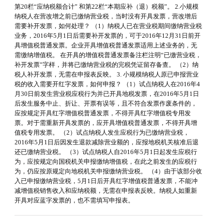
第20栏“应纳税额合计” 和第22栏“本期应补（退）税额”。 2.小规模
纳税人在营改增之前已缴纳营业税，当时没有开具发票，营改增后
需要补开发票，如何处理？ （1）纳税人已在营业税期间缴纳营业税
业务，2016年5月1日后需要补开发票的，可于2016年12月31日前开
具增值税普通发票。企业开具增值税普通发票适用上述业务的，无
需缴纳增值税。 在开具的增值税普通发票备注栏注明“已缴营业税，
补开发票”字样，并将已缴纳营业税的完税凭证留存备查。 （2）纳
税人补开发票，无需在申报表反映。 3. 小规模纳税人原已申报营业
税的收入需要开红字发票，如何申报？ （1）试点纳税人在2016年4
月30日前发生营业税应税行为并已开具地税发票，在2016年5月1日
后发生服务中止、折让、开票有误等，且不符合发票作废条件的，
应按规定开具红字增值税普通发票，不得开具红字增值税专用发
票。对于需重新开具发票的，应开具增值税普通发票，不得开具增
值税专用发票。 （2）试点纳税人发生应税行为已缴纳营业税，
2016年5月1日后因发生退款减除营业额的，应报地税机关核准后退
还已缴纳营业税。 （3）试点纳税人自2016年5月1日起发生应税行
为，应按规定向国税机关申报缴纳增值税，在此之前发生的应税行
为，仍应按原规定向地税机关申报缴纳营业税。 （4）由于该部分收
入已申报缴纳营业税，5月1日后开具红字增值税普通发票，不能冲
减增值税销售收入和应纳税额，无需在申报表反映。纳税人如重新
开具对应蓝字发票的，也不需填写申报表。