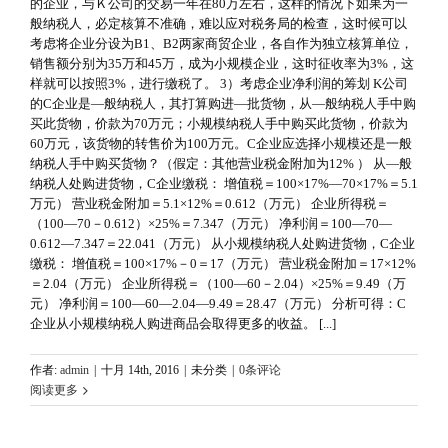
的企业，与Ｋ公司的交易一年在80万左右，这样的情况下如果为一
般纳税人，必定核算不准确，难以应对税务局的检查，这时候可以
考虑将企业分设为B1、B2两家商贸企业，各自作为独立核算单位，
销售额分别为35万和45万，成为小规模企业，这时征收率为3%，这
样就可以按照3%，进行缴税了。 3）考虑企业净利润的筹划 K公司
的C企业是—般纳税人，其打算购进—批货物，从—般纳税人手中购
买此货物，价款为70万元；小规模纳税人手中购买此货物，价款为
60万元，该货物的转售价为100万元。C企业应选择小规模还是一般
纳税人手中购买货物？（假定：其他营业税金附加为12% ） 从—般
纳税人处购进货物，C企业缴税： 增值税＝100×17%—70×17%＝5.1
万元） 营业税金附加＝5.1×12%＝0.612（万元） 企业所得税＝
（100—70－0.612）×25%＝7.347（万元） 净利润＝100—70—
0.612—7.347＝22.041（万元） 从小规模纳税人处购进货物，C企业
缴税： 增值税＝100×17%－0＝17（万元） 营业税金附加＝17×12%
＝2.04（万元） 企业所得税＝（100—60－2.04）×25%＝9.49（万
元） 净利润＝100—60—2.04—9.49＝28.47（万元） 分析可得：C
企业从小规模纳税人购进商品会取得更多的收益。 [...]
作者:
admin
|
十月 14th, 2016
|
未分类
|
0条评论
阅读更多