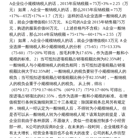
A企业位小规模纳税人的话，2015年应纳税额＝75万×3%＝2.25（万
元） 如果，A企业一般纳税人的话，那么2015年应纳税额＝75万
×17%—65万×17%＝1.7（万元） 这样的话A企业选择一般纳税人的
话，就会少缴增值税0.55万元。 K公司的A企业 2015年销售额75万
元，购进的服装价值60万元。（上述价格均不含税） A企业一般纳
税人的话，那么2014年应纳税额＝75×17%—60×17%＝2.55（万
元） 如果，A企业小规模纳税人的话，就会少缴增值税0.3万元 Ａ企
业选择一般纳税人和小规模纳税人的分析 （75-65）/75=13.33%
（75-60）/75=20% 可得出，按毛利率为17.65%，作为选择一般和小
规模的标准。 2）当可抵扣进项税额占销项税额比例为82.35%时，
一般纳税人与小规模纳税人的税负相同；当可抵扣进项税额占销项
税额比例大于82.35%时，一般纳税人的税负要轻于小规模纳税人的
税负；当可抵扣进项税额占销项税额比例小于82.35%时，一般纳税
人的税负会重于小规模纳税人的税负。 从上例，得出：
（65*0.17）/75*0.17=86.67% （60*0.17）/75*0.17=80% 可得出，
按进项占销项比的82.35%，也作为选择一般和小规模的标准。 在增
值税暂行条例实施细则第三十三条规定：除国家税务总局另有规定
外，纳税人一经认定为一般纳税人后，不得转为小规模纳税人。 但
是否可以从—般纳税人转为小规模纳税人呢？该筹划的前提是，该
企业目前由于各种原因，不愿做大，类似一些老板控制多个小经营
部一样。 K公司的供应商B企业，在未来的—段时间，企业规模不会
有太大增长，经营业务项目也不会有大的改变，公司的私人作坊型