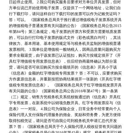
日起停止使用。 2.我公司购买服务后要求对方单位开具发票，但对
方单位说已开始使用电子发票，仅提供了一个网络地址，让我们自
行下载打印，请问这样自行下载打印的发票可以作为记账凭证吗？
答：可以。 《国家税务总局关于推行通过增值税电子发票系统开具
的增值税电子普通发票有关问题的公告》（国家税务总局公告2015
年第84号）第三条规定，电子发票的开票方和受票方需要纸质发票
的，可以自行打印电子发票的版式文件（彩色或黑白均可），其法
律效力、基本用途、基本使用规定等与税务机关监制的增值税普通
发票相同。 3.我单位是增值税一般纳税人，因商品质量问题购买方
要求全额退货，由于该发票已认证抵扣，购买方按规定填开了《开
具红字增值税专用发票信息表》，但后经协商最终确认为部分退
货，请问是否可依旧购买方按全额填开的《信息表》开具小于该
《信息表》金额的红字增值税专用发票？ 答：不可以，应要求购买
方作废原信息表，并重新按照协商结果填开一张新的《开具红字增
值税专用发票信息表》。 《国家税务总局关于红字增值税发票开具
有关问题的公告》（国家税务总局公告2016年第47号）第一条第
（三）规定，销售方凭税务机关系统校验通过的《信息表》开具红
字专用发票，在新系统中以销项负数开具。红字专用发票应与《信
息表》一一对应。 4.我公司为保险企业，日常业务中经常要向个人
保险代理人支付保险代理服务的佣金、奖励和劳务费，为更方便得
取得扣税凭证，请问是否可由我公司到税务机关申请汇总代开发
票？ 答：《国家税务总局关于个人保险代理人税收征管有关问题的
公告》（国家税务总局公告2016年第45号）规定，税务机关可以根