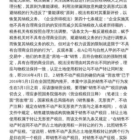
能毫无限制。税法侧重于关注国家机器运行的负担在纳税人之间合
理分配，其原则为量能课税。利用法律漏洞故意构建交易形式以逃
避纳税的行为违反了“量能课税”原则，税法有权对其重新评价，以
恢复其纳税义务。《企业所得税法》第四十七条规定：“企业实施其
他不具有合理商业目的的安排而减少其应纳税收入或者所得额的，
税务机关有权按照合理方法调整。”该条文为一般反避税条款，赋予
税务机关对不具有合理商业目的、规避纳税义务的行为进行调整从
而恢复其纳税义务的权力。但对这个权力设置的限制就是限于“不具
有合理商业目的的行为”。 反观本案，在A公司与自然人甲的不动产
交易中，他们的本意是“房地一体”销售，且符合物权法的强制性规
定，具有合理的商业目的。税法没有理由对其作出不同的评价，理
应与物权法保持一致，认定土地使用权转让与不动产转让同时发
生，即2016年4月1 日。 2.销售不动产税目的确切内涵 “营改增”已于
2016年5月1日在全国范围内推开。本案中涉及的销售不动产行为发
生在5月1日之前，应该缴纳营业税。要理解“销售不动产”税目的确
切含义，理应参照国务院颁布的《营业税税目注释》（笔者注：全
面“营改增”后，国家税务总局颁布的《销售服务、无形资产、不动
产注释》规定在销售不动产和无形资产方面与之基本相同）。在该
文件中规定，销售建筑物或构筑物属于销售不动产税目，转让土地
使用权属于转让无形资产税目。而该文件第九条又规定，“在销售不
动产时连同不动产所占土地的使用权一并转让的行为，比照销售不
动产征税。”这说明，销售不动产及所占土地使用权转让的两个行为
是归在同一个税目，即销售不动产税目。对销售不动产征税，实际