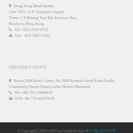
Hong Kong Head Quarter
Unit 1101, 11/F, Enterprise Square,
Tower 1, 9 Sheung Yuet Rd, Kowloon Bay,
Kowloon, Hong Kong
Tel: +852-2143 9702
Fax: +852 2803 4763
SHENZHEN OFFICE
Room 2904,Kerry Center, No.2008 Renmin South Road,Luohu
Community,Nanhu Street,Luohu District,Shenzhen
Tel: +86 755 25880434
FAX:+86 755 82347039
© Copyright(C)1993-2019 Uni-World Services
粤ICP备10047501号