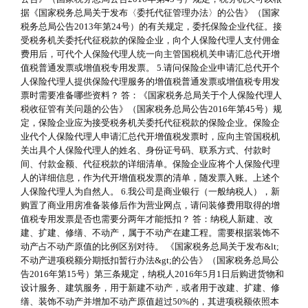
据《国家税务总局关于发布〈委托代征管理办法〉的公告》（国家
税务总局公告2013年第24号）的有关规定，委托保险企业代征。接
受税务机关委托代征税款的保险企业，向个人保险代理人支付佣金
费用后，可代个人保险代理人统一向主管国税机关申请汇总代开增
值税普通发票或增值税专用发票。 5.请问保险企业申请汇总代开个
人保险代理人提供保险代理服务的增值税普通发票或增值税专用发
票时需要准备哪些资料？ 答：《国家税务总局关于个人保险代理人
税收征管有关问题的公告》（国家税务总局公告2016年第45号）规
定，保险企业应为接受税务机关委托代征税款的保险企业。保险企
业代个人保险代理人申请汇总代开增值税发票时，应向主管国税机
关出具个人保险代理人的姓名、身份证号码、联系方式、付款时
间、付款金额、代征税款的详细清单。保险企业应将个人保险代理
人的详细信息，作为代开增值税发票的清单，随发票入账。上述个
人保险代理人为自然人。 6.我公司是商业银行（一般纳税人），新
购置了商业用房准备装修后作为营业网点，请问装修费用取得的增
值税专用发票是否也需要分两年才能抵扣？ 答：纳税人新建、改
建、扩建、修缮、不动产，属于不动产在建工程。需要根据装饰不
动产占不动产原值的比例区别对待。 《国家税务总局关于发布&lt;
不动产进项税额分期抵扣暂行办法&gt;的公告》（国家税务总局公
告2016年第15号）第三条规定，纳税人2016年5月1日后购进货物和
设计服务、建筑服务，用于新建不动产，或者用于改建、扩建、修
缮、装饰不动产并增加不动产原值超过50%的，其进项税额依照本