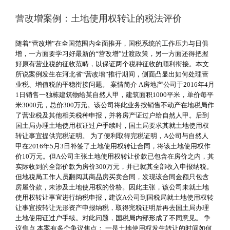
营改增案例：土地使用权转让的税法评价
随着“营改增”在全国范围内全面推开，国税系统的工作压力与日俱
增，一方面要学习好最新的“营改增”过渡政策，另一方面还得把握
好原有营业税的征收范畴，以保证两个税种征收的顺利衔接。本文
所说案例发生在河北省“营改增”推行期间，侧面凸显出如何处理营
业税、增值税的平稳衔接问题。 案情简介 A房地产公司于2016年4月
1日销售一独栋建筑物给某自然人甲，建筑面积1000平米，单价每平
米3000元，总价300万元。该公司将此业务按销售不动产在地税局作
了营业税及其他相关税种申报，并将房产证过户给自然人甲。后到
国土局办理土地使用权证过户手续时，国土局要求其就土地使用权
转让事宜提供完税证明。 为了便利取得完税证明，A公司与自然人
甲在2016年5月3日补签了土地使用权转让合同，将该土地使用权作
价10万元。但A公司主张土地使用权转让价款已包含在房价之内，其
实际收到的全部价款为房价300万元，并已就其全部收入申报纳税。
但地税局工作人员翻阅其商品房买卖合同，发现该合同金额只包含
房屋价款，未涉及土地使用权的价格。因此主张，该公司未就土地
使用权转让事宜进行纳税申报，建议A公司到国税局就土地使用权转
让事宜按转让无形资产申报纳税，取得完税证明后再去国土局办理
土地使用证过户手续。对此问题，国税局内部形成了不同意见。 争
议焦点 本案有多个争议焦点： 一是土地使用权发生转让的时间如何