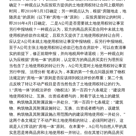
确定？一种观点认为应按双方提供的土地使用权转让合同上载明的
时间，即2016年5月3日确定；另一种观点认为，根据“房随地走，地
随房走”的原则（以下称“房地一体”原则），应按房屋转让的时间，
即2016年4月1日确定。 二是A公司是否需要就土地使用权转让事宜
另行申报纳税？一种观点认为，双方的商品房买卖合同中未就土地
使用权的价款作出规定，且双方又提供了土地使用权的转让合同，
应认定A公司未就土地使用权转让事宜申报纳税，应另行申报纳税。
至于A公司主张土地使用权转让价款已包含在房款中，可以在查清事
实的前提下，修正前期申报，并向地税局申请退税；另一种观点则
认为应根据“房地一体”的原则，认定双方的商品房买卖行为理所应
当包含了土地使用权的转让行为，A公司无需对土地使用权转让事宜
另行申报。 法理分析 笔者认为，本案的第一个焦点问题反映了物权
法规定的“房地一体”原则是否应该得到税法评价的尊重；第二个焦
点反映了转让不动产税目是否当然包含了土地使用权转让的行为。
1.“房地一体”的税法评价 《物权法》第一百四十六条规定：“建设用
地使用权转让、互换、出资或者赠与的，附着于该土地上的建筑
物、构筑物及其附属设施一并处分。”第一百四十七条规定：“建筑
物、构筑物及其附属设施转让、互换、出资或者赠与的，该建筑
物、构筑物及其附属设施占用范围内的建设用地使用权一并处分。”
这两个条文规定了不动产和土地使用权的转让，必须同时进行。这
就是人们常说的“房地一体”原则。 在本案中，A公司与自然人甲的真
实意思是将商品房和土地使用权一并转让。但在其签订的商品房买