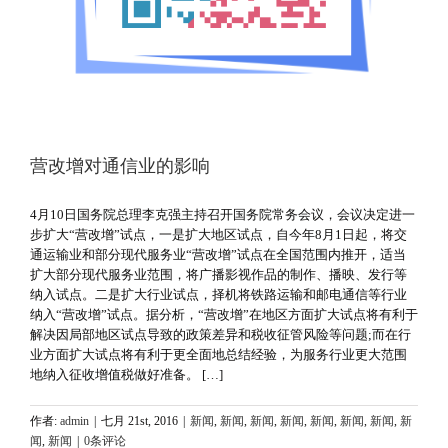
营改增对通信业的影响
4月10日国务院总理李克强主持召开国务院常务会议，会议决定进一
步扩大“营改增”试点，一是扩大地区试点，自今年8月1日起，将交
通运输业和部分现代服务业“营改增”试点在全国范围内推开，适当
扩大部分现代服务业范围，将广播影视作品的制作、播映、发行等
纳入试点。二是扩大行业试点，择机将铁路运输和邮电通信等行业
纳入“营改增”试点。据分析，“营改增”在地区方面扩大试点将有利于
解决因局部地区试点导致的政策差异和税收征管风险等问题;而在行
业方面扩大试点将有利于更全面地总结经验，为服务行业更大范围
地纳入征收增值税做好准备。 […]
作者:
admin
|
七月 21st, 2016
|
新闻
,
新闻
,
新闻
,
新闻
,
新闻
,
新闻
,
新闻
,
新
闻
,
新闻
|
0条评论