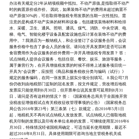
办法有关规定分2年从销项税额中抵扣。不动产原值,是指取得不动产
时的购置原价或作价。 因此，如果装饰不动产的费用未超过购置不
动产原值50%的，可在取得增值税专用发票的当期一次性抵扣。需
注意的是构成不动产实体的材料和设备，包括建筑装饰材料和给排
水、采暖、卫生、通风、照明、通讯、煤气、消防、中央空调、电
梯、电气、智能化楼宇设备及配套设施也应计算在装饰不动产的费
用中。 7.我酒店为一般纳税人，和企业签订了会议服务合同，会议
服务价格中包含了参会人员的食宿。请问在开具发票时是否可以将
食宿费用作为会议服务的价外费用一并开具增值税专用发票？ 答：
试点纳税人提供会议服务，包括住宿、餐饮、娱乐、旅游等服务，
属于兼营行为，在开具增值税发票的时候不得将上述服务项目统一
开具为“会议费”，应按照《商品和服务税收分类与编码（试行）》
规定的服务编码，在同一张发票上据实分项分别填写。 8.我公司7月
份仍收到由地税部门监制的冠名发票，按文件规定，营改增后地税
发票应只能使用到6月30日，但开票单位说其发票可延用到8月31
日，请问是否有这样的情况？ 答：《国家税务总局关于全面推开营
业税改征增值税试点有关税收征收管理事项的公告》（国家税务总
局公告2016年第23号）第三条第（七）款规定，自2016年5月1日
起，地税机关不再向试点纳税人发放发票。试点纳税人已领取地税
机关印制的发票以及印有本单位名称的发票，可继续使用至2016年6
月30日，特殊情况经省国税局确定，可适当延长使用期限，最迟不
超过2016年8月31日。具体使用期限可咨询当地主管税务机关或