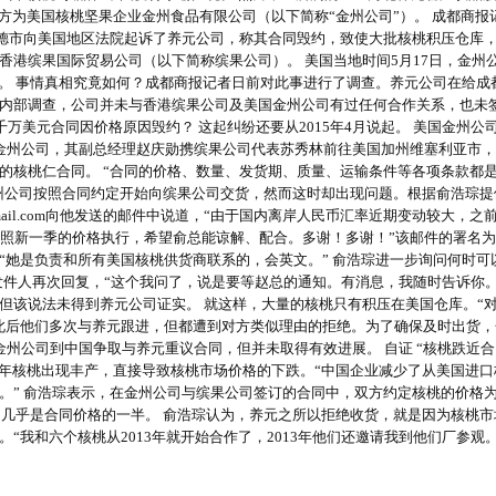
方为美国核桃坚果企业金州食品有限公司（以下简称“金州公司”）。 成都商报记
州汉福德市向美国地区法院起诉了养元公司，称其合同毁约，致使大批核桃积压仓库
香港缤果国际贸易公司（以下简称缤果公司）。 美国当地时间5月17日，金州
”。 事情真相究竟如何？成都商报记者日前对此事进行了调查。养元公司在给成
内部调查，公司并未与香港缤果公司及美国金州公司有过任何合作关系，也未
千万美元合同因价格原因毁约？ 这起纠纷还要从2015年4月说起。 美国金州公
金州公司，其副总经理赵庆勋携缤果公司代表苏秀林前往美国加州维塞利亚市
的核桃仁合同。 “合同的价格、数量、发货期、质量、运输条件等各项条款都
，金州公司按照合同约定开始向缤果公司交货，然而这时却出现问题。根据俞浩琮
@hotmail.com向他发送的邮件中说道，“由于国内离岸人民币汇率近期变动较大，之
按照新一季的价格执行，希望俞总能谅解、配合。多谢！多谢！”该邮件的署名
“她是负责和所有美国核桃供货商联系的，会英文。” 俞浩琮进一步询问何时可
苏的发件人再次回复，“这个我问了，说是要等赵总的通知。有消息，我随时告诉你。
但该说法未得到养元公司证实。 就这样，大量的核桃只有积压在美国仓库。“
此后他们多次与养元跟进，但都遭到对方类似理由的拒绝。为了确保及时出货，
州公司到中国争取与养元重议合同，但并未取得有效进展。 自证 “核桃跌近
去年核桃出现丰产，直接导致核桃市场价格的下跌。“中国企业减少了从美国进口
。” 俞浩琮表示，在金州公司与缤果公司签订的合同中，双方约定核桃的价格
美元，几乎是合同价格的一半。 俞浩琮认为，养元之所以拒绝收货，就是因为核桃
“我和六个核桃从2013年就开始合作了，2013年他们还邀请我到他们厂参观