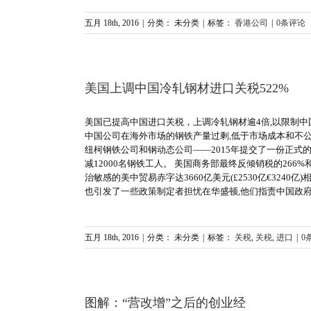
五月 18th, 2016
|
分类： 未分类
|
标签：
香港公司
|
0条评论
美国上调中国冷轧钢材进口关税522%
美国已提高中国进口关税，上调冷轧钢材逾4倍,以限制中
中国公司在海外市场的钢铁产量过剩,低于市场成本和不
纽柯钢铁公司和钢动态公司——2015年提交了一份正式
减12000名钢铁工人。 美国商务部最终反倾销税的266
治敏感的美中贸易赤字达3660亿美元(£2530亿€3240亿)相
也引发了一些政策制定者担忧在华盛顿,他们指责中国
五月 18th, 2016
|
分类： 未分类
|
标签：
关税
,
关税
,
进口
|
0
图解：“营改增”之后的创业经