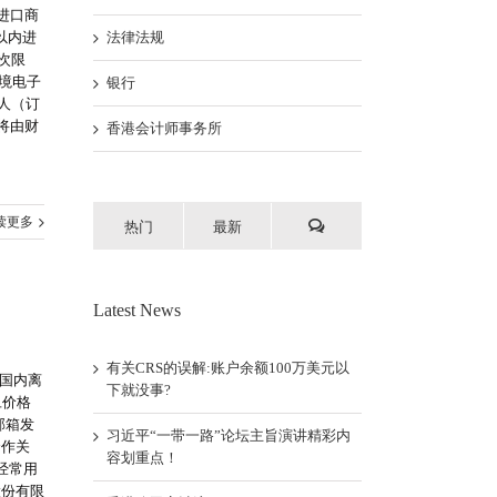
进口商
以内进
法律法规
次限
境电子
银行
人（订
将由财
香港会计师事务所
读更多
热门
最新
Latest News
有关CRS的误解:账户余额100万美元以
于国内离
下就没事?
旦价格
邮箱发
习近平“一带一路”论坛主旨演讲精彩内
合作关
容划重点！
经常用
股份有限