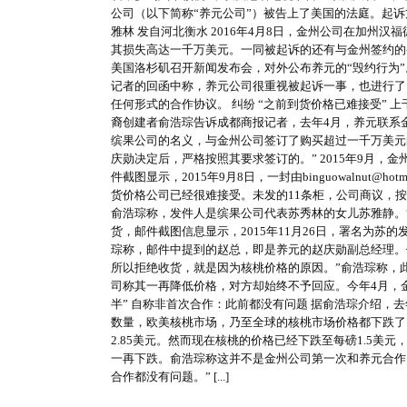
公司（以下简称“养元公司”）被告上了美国的法庭。起诉
雅林 发自河北衡水 2016年4月8日，金州公司在加
其损失高达一千万美元。一同被起诉的还有与金州签约的
美国洛杉矶召开新闻发布会，对外公布养元的“毁约行为
记者的回函中称，养元公司很重视被起诉一事，也进行了
任何形式的合作协议。 纠纷 “之前到货价格已难接受” 上
裔创建者俞浩琮告诉成都商报记者，去年4月，养元联系
缤果公司的名义，与金州公司签订了购买超过一千万美元
庆勋决定后，严格按照其要求签订的。” 2015年9月
件截图显示，2015年9月8日，一封由binguowalnut
货价格公司已经很难接受。未发的11条柜，公司商议，
俞浩琮称，发件人是缤果公司代表苏秀林的女儿苏雅静。
货，邮件截图信息显示，2015年11月26日，署名为
琮称，邮件中提到的赵总，即是养元的赵庆勋副总经理。
所以拒绝收货，就是因为核桃价格的原因。”俞浩琮称，
司称其一再降低价格，对方却始终不予回应。今年4月，金
半” 自称非首次合作：此前都没有问题 据俞浩琮介绍，
数量，欧美核桃市场，乃至全球的核桃市场价格都下跌了
2.85美元。然而现在核桃的价格已经下跌至每磅1.5
一再下跌。俞浩琮称这并不是金州公司第一次和养元合作。
合作都没有问题。” [...]