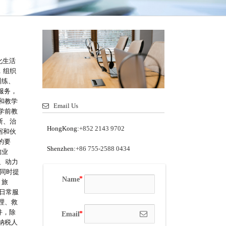
化生活
，组织
训练、
服务，
和教学
Email Us
学前教
断、治
HongKong:
+852 2143 9702
宿和伙
的要
Shenzhen:
+86 755-2588 0434
的业
、动力
过同时提
Name
、旅
民日常服
理、救
件，除
Email
纳税人