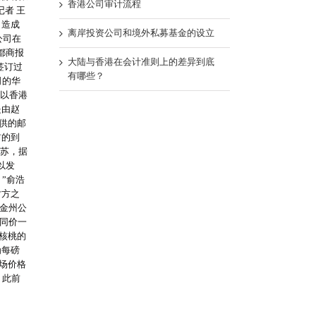
香港公司审计流程
者 王
，造成
离岸投资公司和境外私募基金的设立
公司在
都商报
大陆与香港在会计准则上的差异到底
签订过
有哪些？
司的华
，以香港
是由赵
提供的邮
前的到
为苏，据
以发
”俞浩
对方之
金州公
合同价一
核桃的
为每磅
市场价格
。此前