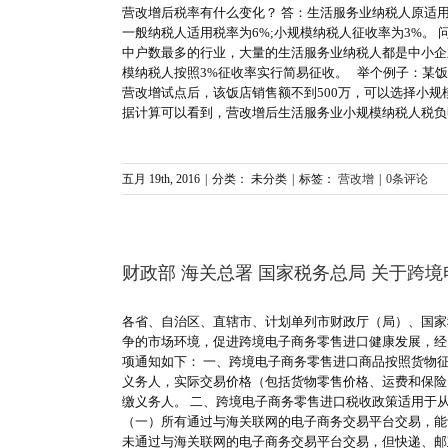
营改增后税率有什么变化？ 答：生活服务业纳税人原适
一般纳税人适用税率为6%;小规模纳税人征收率为3%。
中户数最多的行业，大量的生活服务业纳税人都是中小企
模纳税人按照3%征收率实行简易征收。 举个例子：某饭店（
营改增试点后，该饭店销售额不到500万，可以选择小规模纳
据计算可以看到，营改增后生活服务业小规模纳税人税负明显下
五月 19th, 2016
|
分类： 未分类
|
标签：
营改增
|
0条评论
财政部 海关总署 国家税务总局 关于跨
各省、自治区、直辖市、计划单列市财政厅（局）、国家
争的市场环境，促进跨境电子商务零售进口健康发展，经
项通知如下： 一、跨境电子商务零售进口商品按照货物
义务人，实际交易价格（包括货物零售价格、运费和保险
缴义务人。 二、跨境电子商务零售进口税收政策适用于
（一）所有通过与海关联网的电子商务交易平台交易，能
未通过与海关联网的电子商务交易平台交易，但快递、邮