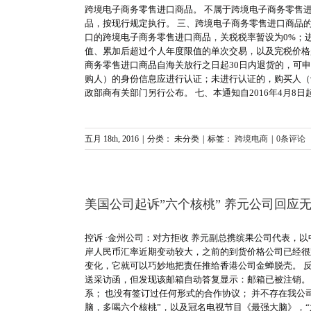
跨境电子商务零售进口商品。 不属于跨境电子商务零售
品，按现行规定执行。 三、跨境电子商务零售进口商品的单
口的跨境电子商务零售进口商品，关税税率暂设为0%；
值、累加后超过个人年度限值的单次交易，以及完税价格超
商务零售进口商品自海关放行之日起30日内退货的，可
购人）的身份信息应进行认证；未进行认证的，购买人（
政部商有关部门另行公布。 七、本通知自2016年4月8日起
五月 18th, 2016
|
分类： 未分类
|
标签：
跨境电商
|
0条评论
美国公司起诉”六个核桃” 养元公司回应
控诉 ·金州公司：对方拒收 养元副总携缤果公司代表，
岸人民币汇率近期变动较大，之前的到货价格公司已经很
变化，它就可以巧妙地把责任推给香港公司金蝉脱壳。 反
送采访函，但发现该邮箱自动答复显示：邮箱已被注销。 
系； 也没有签订过任何形式的合作协议； 并不存在我公
脑，多喝六个核桃”，以及冠名电视节目《最强大脑》，“