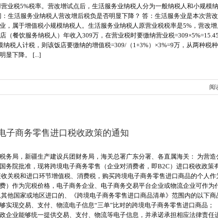
用营业税5%税率。营改增试点后，生活服务业纳税人分为一般纳税人和小规模
 问：生活服务业纳税人营改增后税负是否明显下降？ 答：生活服务业是本次营
业，属于增值税小规模纳税人。生活服务业纳税人原营业税税率是5%，营改增
餐饮服务纳税人）年收入309万，在营业税时要缴纳营业税=309×5%=15.4
税人计税，则该饭店要缴纳的增值税=309/（1+3%）×3%=9万，从两种税
降。 [...]
阅
境电子商务零售进口税收政策的通知
税务局，新疆生产建设兵团财务局，海关总署广东分署、各直属海关： 为营造
国务院批准，现将跨境电子商务零售（企业对消费者，即B2C）进口税收政策
征收关税和进口环节增值税、消费税，购买跨境电子商务零售进口商品的个人作
费）作为完税价格，电子商务企业、电子商务交易平台企业或物流企业可作为
从其他国家或地区进口的、《跨境电子商务零售进口商品清单》范围内的以下商
够实现交易、支付、物流电子信息“三单”比对的跨境电子商务零售进口商品； 
政企业能够统一提供交易、支付、物流等电子信息，并承诺承担相应法律责任