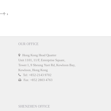
一个
OUR OFFICE
Hong Kong Head Quarter
Unit 1101, 11/F, Enterprise Square,
Tower 1, 9 Sheung Yuet Rd, Kowloon Bay,
Kowloon, Hong Kong
Tel: +852-2143 9702
Fax: +852 2803 4763
SHENZHEN OFFICE