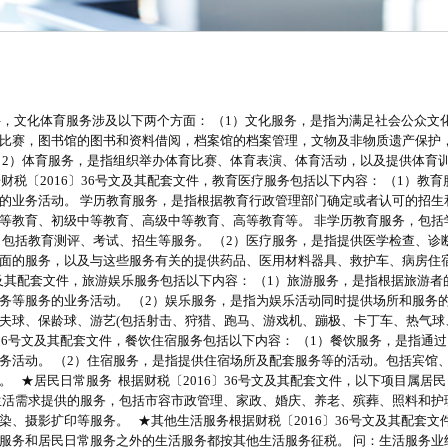
文件，文化体育服务涉及以下两个方面： （1）文化服务，是指为满足社会公众文
比赛，图书馆的图书和资料借阅，档案馆的档案管理，文物及非物质遗产保护
（2）体育服务，是指组织举办体育比赛、体育表演、体育活动，以及提供体育
税〔2016〕36号文及其配套文件，教育医疗服务包括以下内容： （1）教育
的业务活动。 学历教育服务，是指根据教育行政管理部门确定或者认可的招生
等教育、初级中等教育、高级中等教育、高等教育等。 非学历教育服务，包括
，包括教育测评、考试、招生等服务。 （2）医疗服务，是指提供医学检查、诊
面的服务，以及与这些服务有关的提供药品、医用材料器具、救护车、病房住
文及其配套文件，旅游娱乐服务包括以下内容： （1）旅游服务，是指根据旅游者
务等服务的业务活动。 （2）娱乐服务，是指为娱乐活动同时提供场所和服务
夫球、保龄球、游艺(包括射击、狩猎、跑马、游戏机、蹦极、卡丁车、热气球
〕36号文及其配套文件，餐饮住宿服务包括以下内容： （1）餐饮服务，是指通
务活动。 （2）住宿服务，是指提供住宿场所及配套服务等的活动。包括宾馆
 ★居民日常服务 根据财税〔2016〕36号文及其配套文件，以下项目属居
生活需求提供的服务，包括市容市政管理、家政、婚庆、养老、殡葬、照料和护
、摄影扩印等服务。 ★其他生活服务根据财税〔2016〕36号文及其配套文
服务和居民日常服务之外的生活服务都按其他生活服务征税。 问：生活服务业