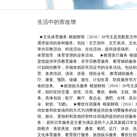
生活中的营改增
★文化体育服务 根据财税〔2016〕36号文及其配套
需求提供的各种服务。包括：文艺创作、文艺表演、文化
举办宗教活动、科技活动、文化活动，提供游览场所。 
体育指导、体育管理的业务活动。 ★教育医疗服务 根据财
是指提供学历教育服务、非学历教育服务、教育辅助服务
计划组织教学，并颁发相应学历证书的业务活动。包括初
育、各类培训、演讲、讲座、报告会等。 教育辅助服务
疗、康复、预防、保健、接生、计划生育、防疫服务等方
食的业务。 ★旅游娱乐服务 根据财税〔2016〕36号
求，组织安排交通、游览、住宿、餐饮、购物、文娱、商
务。具体包括：歌厅、舞厅、夜总会、酒吧、台球、高尔
伞、射箭、飞镖)。 ★餐饮住宿服务 根据财税〔2016
供饮食和饮食场所的方式为消费者提供饮食消费服务的业
馆、旅社、度假村和其他经营性住宿场所提供的住宿服务。
务： 居民日常服务是主要为满足居民个人及其家庭日常
助救济、美容美发、按摩、桑拿、氧吧、足疗、沐浴、洗染
文化体育服务、教育医疗服务、旅游娱乐服务、餐饮住宿