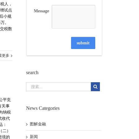
纳税人，
改增试点
Message
后小规
5万。
种交税数
submit
读更多
search
公平竞
有关事
News Categories
为纳税
代收代
图解金融
品：
（二）
新闻
进境的