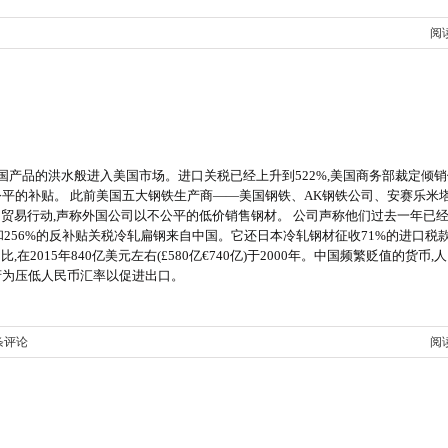
阅
国产品的洪水般进入美国市场。进口关税已经上升到522%,美国商务部裁定倾
公平的补贴。 此前美国五大钢铁生产商——美国钢铁、AK钢铁公司、安赛乐米
的贸易行动,声称外国公司以不公平的低价销售钢材。 公司声称他们过去一年已
%和256%的反补贴关税冷轧扁钢来自中国。它还日本冷轧钢材征收71%的进口税款
比,在2015年840亿美元左右(£580亿€740亿)于2000年。中国频繁贬值的货币,人
政府为压低人民币汇率以促进出口。
条评论
阅