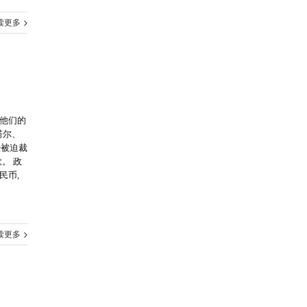
读更多
销他们的
塔尔、
经被迫裁
。 政
民币,
读更多