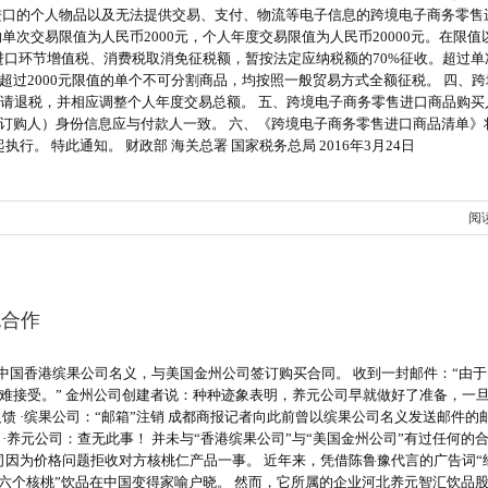
进口的个人物品以及无法提供交易、支付、物流等电子信息的跨境电子商务零售
次交易限值为人民币2000元，个人年度交易限值为人民币20000元。在限值
进口环节增值税、消费税取消免征税额，暂按法定应纳税额的70%征收。超过单
过2000元限值的单个不可分割商品，均按照一般贸易方式全额征税。 四、跨
申请退税，并相应调整个人年度交易总额。 五、跨境电子商务零售进口商品购买
订购人）身份信息应与付款人一致。 六、《跨境电子商务零售进口商品清单》
执行。 特此通知。 财政部 海关总署 国家税务总局 2016年3月24日
阅
无合作
以中国香港缤果公司名义，与美国金州公司签订购买合同。 收到一封邮件：“由
难接受。” 金州公司创建者说：种种迹象表明，养元公司早就做好了准备，一
馈 ·缤果公司：“邮箱”注销 成都商报记者向此前曾以缤果公司名义发送邮件的
·养元公司：查无此事！ 并未与“香港缤果公司”与“美国金州公司”有过任何的
司因为价格问题拒收对方核桃仁产品一事。 近年来，凭借陈鲁豫代言的广告词“
六个核桃”饮品在中国变得家喻户晓。 然而，它所属的企业河北养元智汇饮品