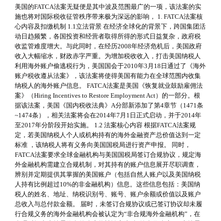
美国的FATCA法案无疑便是其中波及范围最广的一项，该法案的实
施也将对国际税收征管秩序带来极为深远的影响， 1. FATCA法案核
心内容及扣缴机制 1.1立法背景 在经济全球化的背景下，跨国集团活
动日趋频繁，各国投资和经营者取得所得的形式日益复杂，政府税
收监管难度增大。与此同时，在经历2008年经济危机后，美国政府
收入大幅缩水，财政赤字严重。为增加税收收入，打击美国纳税人
利用海外账户偷逃税行为，美国国会于2010年3月18日通过了《海外
账户税收遵从法案》，该法案将使得美国有能力在全球范围内收集
纳税人的海外账户信息。 FATCA法案是美国《恢复就业鼓励雇佣法
案》（Hiring Incentives to Restore Employment Act）的一部分。根
据该法案，美国《国内税收法典》A分部新添加了第4章节（1471条
~1474条），相关法案将会在2014年7月1日正式启动，并于2014年
至2017年分阶段开始实施。 1.2 法案核心内容 根据FATCA法案规
定，若美国纳税人个人或机构持有的海外金融资产总价值达到一定
标准 ，该纳税人将有义务向美国国税局进行资产申报。 同时，
FATCA法案要求全球金融机构与美国国税局签订合规协议，规定海
外金融机构需建立合规机制，对其持有的账户信息展开尽职调查，
辨别并定期提供其掌握的美国账户（包括自然人账户以及美国纳税
人持有比例超过10%的非金融机构）信息。这些信息包括：美国纳
税人的姓名、地址、纳税识别号、账号、账户余额或价值以及账户
总收入与总付款金额。 届时，未签订合规协议或已签订协议却未履
行合规义务的海外金融机构会被认定为“非合规海外金融机构”，在