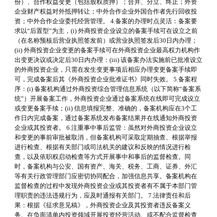
份）、合作权益变更（包括股权质押）；合并、分立、终止；外资
企业财产权益对外抵押转让；中外合作企业外国合作者先行回收投
资；中外合作企业委托经营管理。 4.备案的办理时点灵活：备案要
求以“后置型”为主，(i) 外商投资企业设立的备案手续可在设立之前
（在名称预核后营业执照签发前）或营业执照签发后30日内办理；
(ii) 外商投资企业变更的备案手续可在外商投资企业最高权力机构作
出变更决议或决定后30日内办理：(iii) 该备案办法实施前已批准设立
的外商投资企业，只需在发生变更事项后相应办理变更备案手续即
可，完成备案后其《外商投资企业批准证书》同时失效。 5.备案程
序：(i) 备案机构通过外商投资综合管理信息系统（以下简称“备案系
统”）开展备案工作，外商投资企业通过备案系统在线即可完成设立
或变更备案手续；(ii) 信息填报完整、准确的，备案机构应在3个工
作日内完成备案，通过备案系统发布备案结果并在线通知外商投资
企业或其投资者。 6.注重事中事后监管：虽然对外商投资企业设立
和变更的事前审批被取消，但备案机构可采取定期抽查、根据举报
进行检查、根据有关部门或司法机关的建议和反映的情况进行检
查，以及依职权启动检查等方式开展事中和事后的监督检查。同
时，备案机构与公安、国有资产、海关、税务、工商、证券、外汇
等有关行政管理部门应密切协同配合，加强信息共享。备案机构在
监督检查的过程中发现外商投资企业或其投资者有不属于本部门管
理职责的违法违规行为，应及时通报有关部门。 7.法律责任和后
果：根据《征求意见稿》，外商投资企业及其投资者违反备案义
务、在负面清单内投资领域开展投资经营活动、或不配合监督检查