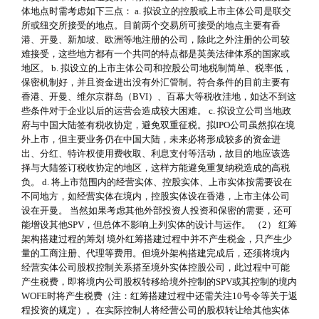
体地点时需考虑如下三点： a. 拟设立的控股或上市主体公司是联交
所或纽交所接受的地点。目前两个交易所可接受的地点主要有香
港、开曼、新加坡、欧洲等地注册的公司，除此之外注册的公司较
难接受，这些地方都有一个共同的特点都是英美法律体系的国家或
地区。 b. 拟设立的上市主体公司和控股公司地税制简单、税率低，
保密机制好，并且资金进出没有外汇管制。符合条件的目前主要有
香港、开曼、维尔京群岛（BVI）、百幕大等税收洼地，如达不到这
些条件对于企业以后的运营会造成较大困难。 c. 拟设立公司当地政
府与中国大陆签有税收协定，避免双重征税。拟IPO公司虽然拟在境
外上市，但主要业务仍在中国大陆，未来必将形成较多的资金进
出、分红、特许权使用费收取、利息支付等活动，故目的地应该选
择与大陆签订税收协定的地区，这样方能避免重复纳税造成的高税
负。 d. 将上市范围内的经营实体、控股实体、上市实体按需要设在
不同地方，如经营实体在境内，控股实体设在香港，上市主体公司
设在开曼。 当然如果考虑其他外部投资人投资和保密的需要，还可
能增设其他SPV，但总体不影响上列实体的设计与运作。 （2） 红筹
架构搭建过程的筹划 境外红筹搭建过程中并不产生税金，只产生少
量的工商注册、代理等费用。但境外架构搭建完成后，还须将境内
经营实体公司股权控制关系搭至境外实体控股公司，此过程中可能
产生税费，即将境内公司股权转移给境外控制的SPV或其控制的境内
WOFE时将产生税费（注：红筹搭建过程中还需关注10号令等关于返
程投资的规定）。在实际控制人将经营公司的股权转让给其他实体