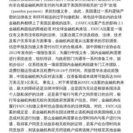
向非合规金融机构所支付的与来源于美国所得相关的“过手”款项
（passthru payment）承担扣缴义务 。 由此，美国通过一系列逻辑严
密的法律条文 和环环相连的过手扣缴机制，将包括中国在内的全球
金融机构都绑上了美国反避税的战车。 2.FATCA法案产生的影响 2.1
金融机构面临的两难处境 对全球金融机构来说，FATCA法案是一项
仅有义务而没有权利的法律。 法案合规工作涉及税收、法律、技术
及客户关系等多方面事项，金融机构若遵从法案要求的尽职调查、
信息申报及扣缴义务需付出巨大的合规成本。据中国银行业协会在
2012年发布的一项报告显示，为履行申报义务，国内金融机构需要
进行系统改造，组织培训、与政府部门沟通等一系列准备工作。据
初步估计，仅系统改造一项就需国内金融机构组建专门工作团队，
花费巨额运营成本且耗费约18-24个月时间。而据普华永道此前预
测，中国金融机构为应对该法案，仅准备期成本就将可能高达3000
万美元至1亿美元。 事实上，对于希望遵从FATCA法案的金融机构来
说，最大的障碍还是法律冲突问题，这是因为无论是根据各国涉及
个人隐私保护的法律，还是基于银行与客户之间所签订的合同，银
行等金融机构都无权向美国政府泄露客户信息。同时，金融机构在
履行FATCA扣缴义务时也会面临潜在的法律风险。对此，FATCA法
案的规定是，若金融机构所在国法律禁止该机构提供美国纳税人信
息或对其进行扣缴，那么金融机构需要在合理时间内与客户进行沟
通，取得客户同意主动放弃相关权利的证明，若客户在合理时间未
同意放弃，则该金融机构应关闭该账户或将该账户转移至其他金融