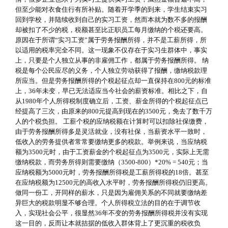
但至少能对衣食住行有所补贴。随着开学季的到来，学生结束实习
回到学校，并陆续收到自己的实习工资，然而本就为数不多的报酬
却被扣了不少的税，税额甚至比正职员工每月缴纳的个税还要高。
原因在于所谓“实习工资”属于劳务报酬所得，并不是工薪所得，所
以适用的税率完全不同。这一现象不仅存在于实习生群体中，事实
上，只要是个人独立从事的非雇佣工作，都属于劳务报酬所得。 纳
税是每个公民应尽的义务，个人独立劳动获得了报酬，缴纳税款理
所应当。但是劳务报酬所得的个税起征点却一直保持在800元的标准
上，36年未变，早已无法适应当今社会的薪资标准。相比之下，自
从1980年个人所得税制度确立后，工资、薪金所得的个税起征点已
经提高了三次，由原来的800元提高到现在的3500元，免去了数千万
人的个税负担。 工薪个税的应纳税额在计算时可以扣除社保缴费，
由于劳务报酬所得多是灵活就业，没有社保，当薪资水平一致时，
低收入的劳务提供者常常要缴纳更多的税款。举例来说，当应纳税
额为3500元时，由于工资薪金的个税起征点为3500元，实际上无需
缴纳税款，而劳务所得则需要缴纳（3500-800）*20% = 540元；当
应纳税额为5000元时，劳务报酬所得税是工薪所得税的18倍。甚至
在应纳税额为12500元的高收入水平时，劳务报酬所得税仍旧更高。
做同一份工，开同样的薪水，只是因为雇佣关系的不同就要缴纳差
异巨大的税款明显不够合理。个人所得税立法的目的在于调节收
入，实现社会公平，很显然36年不变的劳务报酬所得税并没有实现
这一目的，反而让本就拮据的低收入群体背上了更沉重的税收负