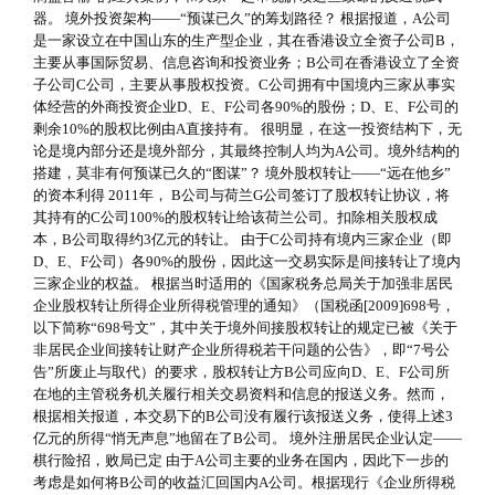
器。 境外投资架构——“预谋已久”的筹划路径？ 根据报道，A公司
是一家设立在中国山东的生产型企业，其在香港设立全资子公司B，
主要从事国际贸易、信息咨询和投资业务；B公司在香港设立了全资
子公司C公司，主要从事股权投资。C公司拥有中国境内三家从事实
体经营的外商投资企业D、E、F公司各90%的股份；D、E、F公司的
剩余10%的股权比例由A直接持有。 很明显，在这一投资结构下，无
论是境内部分还是境外部分，其最终控制人均为A公司。境外结构的
搭建，莫非有何预谋已久的“图谋”？ 境外股权转让——“远在他乡”
的资本利得 2011年， B公司与荷兰G公司签订了股权转让协议，将
其持有的C公司100%的股权转让给该荷兰公司。扣除相关股权成
本，B公司取得约3亿元的转让。 由于C公司持有境内三家企业（即
D、E、F公司）各90%的股份，因此这一交易实际是间接转让了境内
三家企业的权益。 根据当时适用的《国家税务总局关于加强非居民
企业股权转让所得企业所得税管理的通知》（国税函[2009]698号，
以下简称“698号文”，其中关于境外间接股权转让的规定已被《关于
非居民企业间接转让财产企业所得税若干问题的公告》，即“7号公
告”所废止与取代）的要求，股权转让方B公司应向D、E、F公司所
在地的主管税务机关履行相关交易资料和信息的报送义务。然而，
根据相关报道，本交易下的B公司没有履行该报送义务，使得上述3
亿元的所得“悄无声息”地留在了B公司。 境外注册居民企业认定——
棋行险招，败局已定 由于A公司主要的业务在国内，因此下一步的
考虑是如何将B公司的收益汇回国内A公司。根据现行《企业所得税