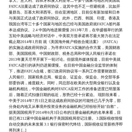
拿大、意大利、西班牙和澳大利亚等二十多个国家与地区同美国就
FATCA法案达成了政府间协议，这其中也不乏一些避税港，比如开
曼群岛、百慕大和泽西等。但在亚洲地区，目前仅有新加坡和日本
与美国正式达成了政府间协议。此外，巴西、韩国、印度、香港及
我国台湾等三十多个国家与地区也已经与美国政府就FATCA签约基
本达成协议。 2.4 中国内地进展缓慢 2013年7月，在华盛顿举行的第
五轮中美战略与经济对话中，中美双方曾承诺将尽最大努力在法定
截止期2014年1月前 就《美国海外账户税收合规法案》（FATCA）
的实施达成政府间协议，为寻求FATCA实施的合作方案，美国财政
部、美国国税局、中国财政部、税务总局和中国人民银行承诺在
2013年夏天尽早开展下一轮讨论。但据境外媒体报道，目前中美就
FATCA进行的谈判仍进展缓慢。 在目前中国金融分业监管的体制
下，推进FATCA合规，签订政府间协议等一系列工作需要财政部、
人民银行、国家税务总局、银监会、证监会、保监会、外交部等多
部委协调，难度颇大。同时，同总部在欧美的大型商业银行以及金
融机构相比，中国金融机构对FATCA应对工作的准备进度已明显落
后，随着正式扣缴日期的临近，形势已经十分紧迫。 现阶段来看，
中美于2014年7月1日之前达成政府间协议的可能性已几乎为零，部
分身处内地又从事境外投资业务的金融机构已经纷纷开始“自救”，
据美国国税局于2014年6月3日公布的注册金融机构的名单来看，目
前已有212家中国金融机构于美国国税局登记注册。 3.国际税收情报
自动交换的未来发展 3.1 银行保密时代终结，国际税收征管新秩序即
将到来 [...]