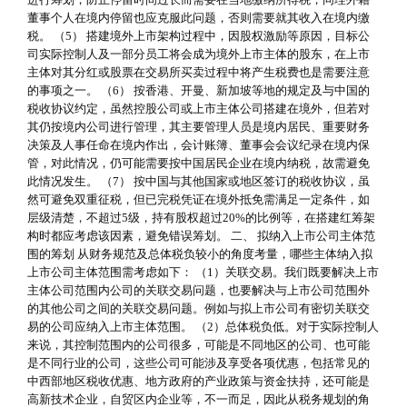
董事个人在境内停留也应克服此问题，否则需要就其收入在境内缴
税。 （5） 搭建境外上市架构过程中，因股权激励等原因，目标公
司实际控制人及一部分员工将会成为境外上市主体的股东，在上市
主体对其分红或股票在交易所买卖过程中将产生税费也是需要注意
的事项之一。 （6） 按香港、开曼、新加坡等地的规定及与中国的
税收协议约定，虽然控股公司或上市主体公司搭建在境外，但若对
其仍按境内公司进行管理，其主要管理人员是境内居民、重要财务
决策及人事任命在境内作出，会计账簿、董事会会议纪录在境内保
管，对此情况，仍可能需要按中国居民企业在境内纳税，故需避免
此情况发生。 （7） 按中国与其他国家或地区签订的税收协议，虽
然可避免双重征税，但已完税凭证在境外抵免需满足一定条件，如
层级清楚，不超过5级，持有股权超过20%的比例等，在搭建红筹架
构时都应考虑该因素，避免错误筹划。 二、 拟纳入上市公司主体范
围的筹划 从财务规范及总体税负较小的角度考量，哪些主体纳入拟
上市公司主体范围需考虑如下： （1）关联交易。我们既要解决上市
主体公司范围内公司的关联交易问题，也要解决与上市公司范围外
的其他公司之间的关联交易问题。例如与拟上市公司有密切关联交
易的公司应纳入上市主体范围。 （2）总体税负低。对于实际控制人
来说，其控制范围内的公司很多，可能是不同地区的公司、也可能
是不同行业的公司，这些公司可能涉及享受各项优惠，包括常见的
中西部地区税收优惠、地方政府的产业政策与资金扶持，还可能是
高新技术企业，自贸区内企业等，不一而足，因此从税务规划的角