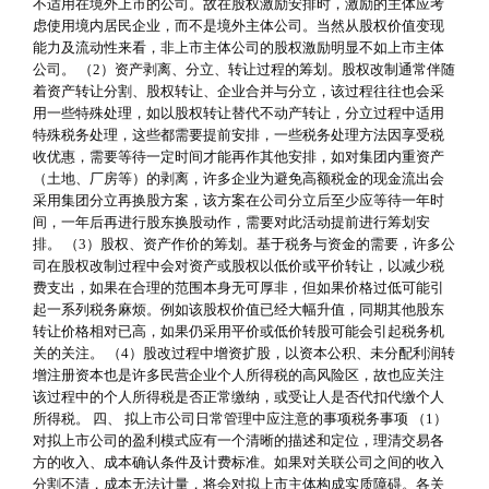
不适用在境外上市的公司。故在股权激励安排时，激励的主体应考
虑使用境内居民企业，而不是境外主体公司。当然从股权价值变现
能力及流动性来看，非上市主体公司的股权激励明显不如上市主体
公司。 （2）资产剥离、分立、转让过程的筹划。股权改制通常伴随
着资产转让分割、股权转让、企业合并与分立，该过程往往也会采
用一些特殊处理，如以股权转让替代不动产转让，分立过程中适用
特殊税务处理，这些都需要提前安排，一些税务处理方法因享受税
收优惠，需要等待一定时间才能再作其他安排，如对集团内重资产
（土地、厂房等）的剥离，许多企业为避免高额税金的现金流出会
采用集团分立再换股方案，该方案在公司分立后至少应等待一年时
间，一年后再进行股东换股动作，需要对此活动提前进行筹划安
排。 （3）股权、资产作价的筹划。基于税务与资金的需要，许多公
司在股权改制过程中会对资产或股权以低价或平价转让，以减少税
费支出，如果在合理的范围本身无可厚非，但如果价格过低可能引
起一系列税务麻烦。例如该股权价值已经大幅升值，同期其他股东
转让价格相对已高，如果仍采用平价或低价转股可能会引起税务机
关的关注。 （4）股改过程中增资扩股，以资本公积、未分配利润转
增注册资本也是许多民营企业个人所得税的高风险区，故也应关注
该过程中的个人所得税是否正常缴纳，或受让人是否代扣代缴个人
所得税。 四、 拟上市公司日常管理中应注意的事项税务事项 （1）
对拟上市公司的盈利模式应有一个清晰的描述和定位，理清交易各
方的收入、成本确认条件及计费标准。如果对关联公司之间的收入
分割不清，成本无法计量，将会对拟上市主体构成实质障碍。各关