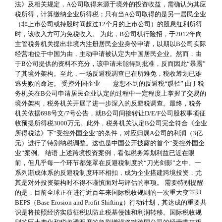
法》及相关规定，A公司取得来源于境外的投资收益，需确认为其应
税所得，计算缴纳企业所得税；只有当A公司取得的是另一居民企业
（非上市公司或持股时间超过12个月的上市公司）的股息红利所得
时，该收入方可为免税收入。 为此，B公司棋行险招，于2012年向
主管税务机关提出非境内注册居民企业身份申请，以期以B公司实际
经营地位于中国为由，主动申请被认定为中国居民企业。然而，由
于B公司提供的资料不充分，该申请未能得到批准，反而因此“暴露”
了其境外架构。至此，一场反避税调查已在所难免，税收筹划已难
逃失败的命运。 受控外国企业——意想不到的反避税“蹊径” 由于税
务机关在B公司申请居民企业认定的过程中一定程度上掌握了交易的
境外架构，税务机关开展了进一步深入的反避税调查。最终，税务
机关依据698号文/7号公告，就B公司间接转让D/E/F公司股权事项征
收预提所得税3000万元。此外，税务机关认定B公司完全符合《企业
所得税法》下“受控外国企业”的条件，对应归属A公司的利润（3亿
元）进行了特别纳税调整。这也是中国公开披露的首个“受控外国企
业”案例。 结语 上述跨境投资案例，看似税务筹划利益已近在眼
前，但几乎每一个环节都笼罩在反避税制度的“刀光剑影”之中。一
系列渐成体系的反避税制度环环相扣，成为企业搭建跨境投资，尤
其是对外投资架构时不得不谨慎面对与评估的事项。 需要特别提醒
的是，目前全球正在进行近百年来国际税收规则的一次重大变革即
BEPS（Base Erosion and Profit Shifting）行动计划，其达成的重要共
识是将按照经济实质征税以防止税基侵蚀和利润转移。国际税收规