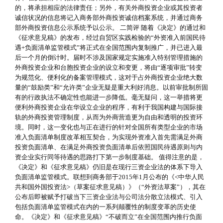
的，将承担相应的法律责任；另外，有关外商投资企业或其投资者
诚信状况的信息将记入商务部外商投资诚信档案系统，并通过商务
部外商投资信息公示系统予以公示。 二简评 随着《决定》的通过和
《征求意见稿》的发布，经过自贸区实践检验的“外资准入前国民待
遇+负面清单监管模式”将正式在全国范围内复制推广，并已进入最
后一个月的倒计时。届时不涉及国家规定实施准入特别管理措施的
外商投资企业和台胞投资企业的设立和变更，将由“逐项审批”转变
为规范化、便利化的备案管理模式，这对于占外商投资企业绝大数
量的“鼓励类”和“允许类”企业无疑是重大利好消息。以前审批制所固
有的行政执法不确定性也能进一步降低。毫无疑问，这一举措将更
便利外商投资企业在华设立企业的程序，有利于我国构建与国际接
轨的外商投资管理制度，从而为外商营造更为自由和透明的投资环
境。同时，这一变化也与正在进行的针对全国所有类型企业的市场
准入负面清单制度改革相互契合，为实现外资准入首先需满足外商
投资负面清单、在满足外商投资负面清单后依照国民待遇原则与内
资企业实行同等待遇的思路打下第一步制度基础。 值得注意的是，
《决定》和《征求意见稿》仍旧是在现行三资企业法的体系下导入
负面清单监管模式。联想到商务部于2015年1月公布的《<中华人民
共和国外国投资法>（草案征求意见稿）》（“外资法草案”），其在
公布后即被赋予打破当下三资企业法与公司法分散立法模式、引入
包括负面清单监管模式在内的一系列颠覆性的制度变革的历史使
命。《决定》和《征求意见稿》“不破而立”在全国范围内推行负面