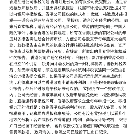
香港注册公司报税问题 香港注册公司的有限公司做完账后，通过香
港核数师核数后，并且出具核数报告，根据审计报告所列数据才可
以向税局申报纳税。香港公司报税的模式有： 做账，核数后才能报
税——适合有经营的有限公司。 零报税，适合没有经营的公司。 做
账后直接报税，适合有经营的无限公司。香港的核数等同于中国大
陆的审计，根据香港的法律规定，所有在香港注册的有限公司的年
度财务报告需注册会计师审核，方便公司各股东于每年股东大会阅
览。核数报告由友利思的执业会计师根据核数准则对损益表、资产
负债表以及相关票据进行分析，审核后，所做出的具专业性和权威
性的报告。 香港公司注册的税种有： 利得税：新注册的香港公司，
在成立20个月后，税务局才会发出的第一封利得税表，当收到税表
后，如无申请延期，须在规定期限内将该利得税表连同一份已由香
港会计报告提交税局。如果香港公司是离岸运作所产生生成的利
润，利得税则可以向香港政府申请海外利润，但是必须先做账做审
计报告，然后经过政府平税后来可以的。 零报税 在一个财政年度
内，公司无经营，则该年就可向政府申请豁免做帐，核数和缴纳税
款，直接进行零报税即可。香港政府要求企业每年申报一次。零报
税办理的流程是：收到香港税局的利得税表，股东确认签署，交付
报税费用，到税局办理报税事项等。公司有没有零报税可以看几个
地方的分析：容许或授权在香港使用专利，商标设计等资料。 银行
户口已经留下经营记录。 容许或授权在香港使用动产收取租金，租
赁费等款项。 政府海关，物流公司已经留下进出口记录。