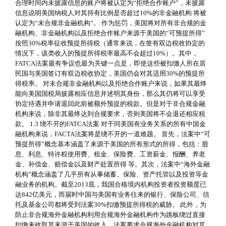
合理时间内未披露信息的账户将被认定为“拒绝合作账户”，未披露
信息说明美国纳税人对其持有比例是否超过10%的非金融机构 将被
认定为“未合规非金融机构”。 作为惩罚，美国将对所有非合规的金
融机构、非金融机构以及拒绝合作账户来源于美国的“可预提所得”
按照30%税率征收预提所得税（通常来说，在签有双边税收协定的
情况下，该类收入的预提所得税率最高不会超过10%）。其中，
FATCA法案最有争议也最为关键一点是，即使这些被扣缴人所在居
民国与美国签订有双边税收协定，美国仍会对其适用30%的预提所
得税率。 对未合规非金融机构以及拒绝合作账户来说，如果其最终
能向美国国税局披露相应信息并述明其身份，那么其仍将可以享受
协定待遇并申请退回此前被额外预提的税款。但是对于非合规金融
机构来说，除非其最终达到合规要求，否则美国将不会退还相应税
款。 1.3 绕不开的FATCA法案 对于同美国有业务关系的所有中国金
融机构来说，FACTA法案将是绕不开的一道难题。 首先，法案中“可
预提所得”概念基本涵盖了来源于美国的所有形式的所得，包括：股
息、利息、特许权使用费、租金、保险费、工资薪金、报酬、养老
金、补偿金、赔偿金以及财产处置所得 等。其次，法案中“海外金融
机构”概念涵盖了几乎所有从事储蓄、保险、资产托管以及投资等金
融业务的机构。截至2013底，我国合格境内机构投资者投资额度已
达842亿美元，而届时中国与美国有业务往来的银行、保险公司、信
托及基金公司都将受到法案30%扣缴预提所得税的威胁。 此外，为
防止非合规海外金融机构利用合规海外金融机构作为跳板绕过直接
扣缴来收取其来源于美国的收入，法案要求合规海外金融机构对其