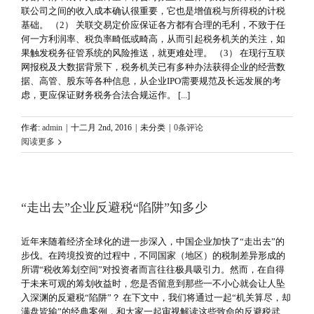
联公司之间的收入成本确认很重要，它也是增值税与所得税的计税
基础。 （2） 关联交易定价应保证各方都有合理的毛利，不致于任
何一方利润率、税负率畸低或畸高，从而引起税务机关的关注，如
果触发税务征管系统的风险推送，就更难处理。 （3） 在现行互联
网报税及大数据背景下，税务机关已有多种办法获得企业的经营数
据、高管、股东等各种信息，从企业IPO需要规范及长远发展的考
虑，更应保证财务税务合法合规运作。 [...]
作者:
admin
|
十二月 2nd, 2016
|
未分类
|
0条评论
阅读更多
“走出去”企业反避税“陷阱”知多少
近年来随着经济全球化的进一步深入，中国企业加快了“走出去”的
步伐。在跨境投资的过程中，不同国家（地区）的税制差异形成的
所谓“税收筹划空间”对投资者而言往往极具吸引力。然而，在自得
于未来可观的筹划收益时，您是否留意到那些一不小心就会让人坠
入深渊的反避税“陷阱”？ 在下文中，我们将通过一起“机关算尽，却
满盘皆输”的经典案例，和大家一起审视解读这些致命的反避税武