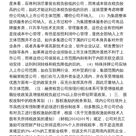
度来看，应将利润尽量留在税负较低的公司，而将成本留在税负较
高的公司，如此才能达到总体税负较低的目的，这就需要考虑将哪
些公司纳入上市公司主体范围，哪些公司不纳入。 （3）为集团整体
提供服务的公司纳入。在上市过程中，为集团整体服务的公司有品
牌服务类，IT共享与技术支持类，管理服务类。这些企业有些纯粹
是按成本中心管理，有些是按照利润中心管理，显然全部纳入上市
主体范围并不合适。如许多集团公司下属的IT公司本身具备对外营
业条件，或者具备申请高新技术企业，软件企业认证、研发费加计
扣除等条件，如果将这些企业排除在上市主体范围外显然不利于上
市公司，而将这些公司保留在上市范围内则有利于内部关联交易活
动安排，达到利润转移和税负降低的目的。 （4）特殊持牌公司应纳
入上市公司范围，如在互联网行业、对外贸易行业，集团范围内如
有融资租赁公司，他们在引入境外资金进入境内，并在享受增值税
优惠方面有一定的政策支持，应充分发挥其作用，因此尽量纳入上
市主体范围。（注：融资租赁公司按现行税法体系可享受增值税差
额征收政策及增值税税负超过3%以上部分即征即退政策。） 三、 股
权改制中的税务筹划 （1）股权激励的税务筹划。境内公司往境外上
市虽然没有强制要求必须进行股份制改革，但多数拟上市公司仍会
有对员工进行股权激励的需求，根据《关于完善股权激励和技术入
股有关所得税政策的通知》（财税[2016]101号）规定，公司对员工
激励可按照财产转让所得适用20%个人所得税税率，而不是适用原
来规定的3%~45%的工资薪金税率，但该文件只适用境内居民企业，