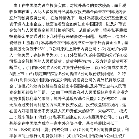
由于在中国境内设立投资实体，对境外基金的要求较高，而且税
收负担较重，因此大多数境外私募股权投资基金尚未在中国境内设
立外商独资投资公司。 在这种情况下，境外私募股权投资基金要投
资于境内上市企业，就面临着资金如何进出中国国境，以及外币资
金如何与人民币资金相互转换的问题。 从目前来看，境外私募股权
投资基金主要通过如下几种手段来解决这一问题。 模式一：借道外
资银行 1. 流程 (1) 私募基金在中国境内成立一家中外合资企业B，基
金持股比例低于25%，B公司原则上属于内资公司； (2) 在帐户内存
入一笔美元，存款利率为3%； (3) 外资银行C的中国境内分行向B公
司贷出金额相等的人民币贷款，贷款利率为7%，双方约定贷款可不
断展期； (4) 由B公司向A公司注资并获得股份； (5) A公司成功国内
A股上市； (6) 锁定期结束后B公司抛售A公司股份获得回报。 2. 特
点 (1) 对尚未在中国境内设立外商独资投资公司的境外私募股权基
金，该模式能够有效解决资金进出中国国内以及外币资金与人民币
资金相互转换的问题。 (2) 由于中国政府对人民币贷款利率和企业之
间提供贷款利率的限制，境外私募股权基金只能汇出投资本金，而
无法通过支付高利息的方式汇出投资收益。投资收益留在境内，这
在国内好项目层出不穷以及人民币升值大趋势下，未尝不可。 模式
二：股东借款 1. 流程 (1) 私募基金建立100%控股离岸公司C； (2) 私
募基金在中国境内成立一家中外合资企业。基金持股比例低于
25%，B公司原则上属于内资公司； (3) C公司向B公司提供借款，利
率参照商业银行同期贷款利率； (4) 由B公司用借款向A公司注资并