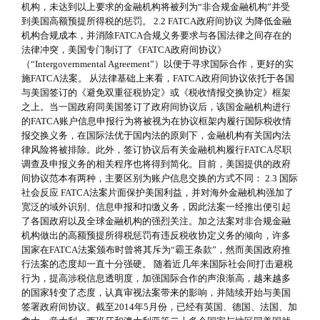
机构，未达到以上要求的金融机构将被列为“非合规金融机构”并受
到美国高额预提所得税的惩罚。 2.2 FATCA政府间协议 为降低金融
机构合规成本，并消除FATCA合规义务要求与各国法律之间存在的
法律冲突，美国专门制订了《FATCA政府间协议》
（“Intergovernmental Agreement”）以便于寻求国际合作，更好的实
施FATCA法案。 从法律基础上来看，FATCA政府间协议依托于各国
与美国签订的《避免双重征税协定》或《税收情报交换协定》框架
之上。当一国政府同美国签订了政府间协议后，该国金融机构进行
的FATCA账户信息申报行为将被视为在协议框架内履行国际税收情
报交换义务，在国际法优于国内法的原则下，金融机构有关国内法
律风险将被排除。此外，签订协议后有关金融机构履行FATCA尽职
调查及申报义务的相关程序也将得到简化。目前，美国提供的政府
间协议范本有两种，主要区别为账户信息交换的方式不同： 2.3 国际
社会反应 FATCA法案片面保护美国利益，并对海外金融机构强加了
宽泛的域外识别、信息申报和扣缴义务，因此法案一经推出便引起
了各国政府以及全球金融机构的强烈关注。加之法案对非合规金融
机构做出的高额预提所得税惩罚有违反税收协定义务的倾向，许多
国家在FATCA法案颁布时曾将其斥为“霸王条款”，然而美国政府推
行法案的态度却一直十分强硬。 随着近几年来国际社会间打击避税
行为，提高涉税信息透明度，加强国际合作的声浪渐高，越来越多
的国家转变了态度，认真审视法案带来的影响，并陆续开始与美国
签署政府间协议。截至2014年5月份，已经有英国、德国、法国、加