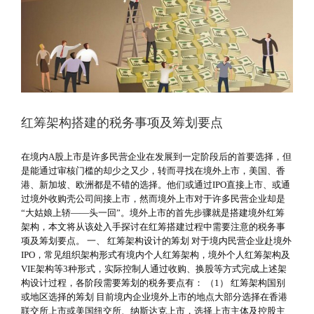
红筹架构搭建的税务事项及筹划要点
在境内A股上市是许多民营企业在发展到一定阶段后的首要选择，但
是能通过审核门槛的却少之又少，转而寻找在境外上市，美国、香
港、新加坡、欧洲都是不错的选择。他们或通过IPO直接上市、或通
过境外收购壳公司间接上市，然而境外上市对于许多民营企业却是
“大姑娘上轿——头一回”。境外上市的首先步骤就是搭建境外红筹
架构，本文将从该处入手探讨在红筹搭建过程中需要注意的税务事
项及筹划要点。 一、 红筹架构设计的筹划 对于境内民营企业赴境外
IPO，常见组织架构形式有境内个人红筹架构，境外个人红筹架构及
VIE架构等3种形式，实际控制人通过收购、换股等方式完成上述架
构设计过程，各阶段需要筹划的税务要点有： （1） 红筹架构国别
或地区选择的筹划 目前境内企业境外上市的地点大部分选择在香港
联交所上市或美国纽交所、纳斯达克上市，选择上市主体及控股主