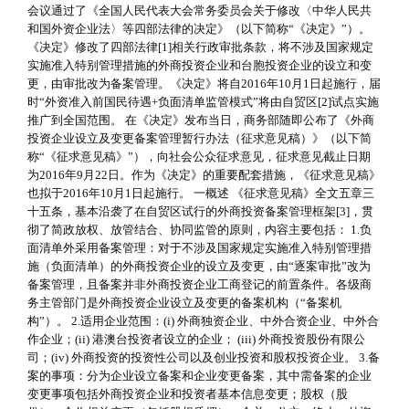
会议通过了《全国人民代表大会常务委员会关于修改〈中华人民共
和国外资企业法〉等四部法律的决定》（以下简称“《决定》”）。
《决定》修改了四部法律[1]相关行政审批条款，将不涉及国家规定
实施准入特别管理措施的外商投资企业和台胞投资企业的设立和变
更，由审批改为备案管理。《决定》将自2016年10月1日起施行，届
时“外资准入前国民待遇+负面清单监管模式”将由自贸区[2]试点实施
推广到全国范围。 在《决定》发布当日，商务部随即公布了《外商
投资企业设立及变更备案管理暂行办法（征求意见稿）》（以下简
称“《征求意见稿》”），向社会公众征求意见，征求意见截止日期
为2016年9月22日。作为《决定》的重要配套措施，《征求意见稿》
也拟于2016年10月1日起施行。 一概述 《征求意见稿》全文五章三
十五条，基本沿袭了在自贸区试行的外商投资备案管理框架[3]，贯
彻了简政放权、放管结合、协同监管的原则，内容主要包括： 1.负
面清单外采用备案管理：对于不涉及国家规定实施准入特别管理措
施（负面清单）的外商投资企业的设立及变更，由“逐案审批”改为
备案管理，且备案并非外商投资企业工商登记的前置条件。各级商
务主管部门是外商投资企业设立及变更的备案机构（“备案机
构”）。 2.适用企业范围：(i) 外商独资企业、中外合资企业、中外合
作企业；(ii) 港澳台投资者设立的企业； (iii) 外商投资股份有限公
司；(iv) 外商投资的投资性公司以及创业投资和股权投资企业。 3.备
案的事项：分为企业设立备案和企业变更备案，其中需备案的企业
变更事项包括外商投资企业和投资者基本信息变更；股权（股