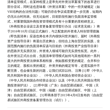
清单监管模式，在某种程度上是率先对外资法草案项下的改革进行
部分尝试，同时这也意味着《外资法草案》中的一些关键规定（如
VIE结构的合法性问题）可能仍存在争议或需要进一步完善，短期内
仍无出台时间表。但无论如何，目前阶段性施行负面清单监管模
式，对重塑我国外商投资管理模式具有十分重要的里程碑意义。
《外商投资企业设立及变更备案管理暂行办法（征求意见稿）》将
于2016年10月1日起正式施行，与之配套的外资准入特别管理措施
（即负面清单）应该也将在本月内很快问世并施行。届时《外商投
资产业指导目录》将退出历史舞台，但结合上海自贸区的实践，全
国范围内施行的负面清单应该与目前的《外商投资产业指导目录》
的思路并无实质区别，外资准入领域可能仍无实质性拓宽。此外，
在外资法正式出台前，负面清单管理模式如何与其他现有的一系列
庞大的外商投资法律体系相衔接，例如股权变更的规定、合并和分
立的规定、股权出资的规定、外资并购的规定等等，还需实践中不
断完善，也会催生新的问题，让我们拭目以待。 注释 [1] 即《中华人
民共和国外资企业法》、《中华人民共和国合资经营企业法》、
《中华人民共和国合作经营企业法》以及《中华人民共和国台湾同
胞投资保护法》。 [2] 即中国（广东）自由贸易试验区、中国（天
津）自由贸易试验区、中国（福建）自由贸易试验区、中国（上
海）自由贸易试验区。 [3] 即商务部于2015年4月8日发布的《自由贸
易试验区外商投资备案管理办法（试行）》。