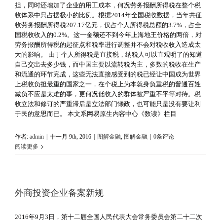
担，同时还增加了企业的用工成本，何况劳务报酬所得税在整个税
收体系中只占据极小的比例。根据2014年全国税收数据，当年共征
收劳务报酬所得税207.17亿元，仅占个人所得税总额的3.7%，占全
国税收收入的0.2%。这一金额还不到今年上海地王价格的两倍，对
劳务报酬所得税的起征点和税率进行调整并不会对税收收入造成太
大的影响。 由于个人所得税是直接税，纳税人可以直观明了的知道
自己交出去多少钱，而中国主要以流转税为主，多数的税收在生产
和流通的环节完成，这些无法直接感受到的税已经让中国成为世界
上税收负担最重的国家之一，在个税上为本就身负重税的普通百姓
减负不应是太难的事，更何况低收入的群体被严重不平等对待。税
收立法和修订的严重滞后是立法部门懒政，也可能只是没有要让利
于民的意思而已。 本文系网易原生内容中心《数读》栏目
作者:
admin
|
十一月 9th, 2016
|
图解金融
,
图解金融
|
0条评论
阅读更多
外商投资企业备案新规
2016年9月3日，第十二届全国人民代表大会常务委员会第二十二次