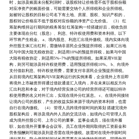
时，如涉及账面未分配利润时，该股权转让价格需不低于股权份额
对应净资产的账面价值，可能需要交纳个人所得税和企业所得税。
如被转让股权的目标公司名下有土地、房屋、股权、知识产权的，
股权转让价格应不低于股权对应份额的净资产公允价值。 （3） 红
筹架构维持运行期间的税务筹划 红筹架构一经搭建好后，税收负担
主要体现在分红（股息）、利息、特许权使用费和资本利得。以下
环节将产生税金。 a、境内股息、利息汇出境外缴税。境内实体向境
外控股主体汇出红利，需缴纳非居民企业预提所得税，如果汇出地
区与中国大陆无税收协定，则适用10%的预提所得税，如果与中国
大陆有税收协定，则适用5%~7%的预提所得税。如果采用VIE架
构，则另可能涉及特许权使用费，适用预提所得税10%。 b、向境外
支付借款利息、特许权使用费，需要支付非居民企业预提所得税。
从目前境内红筹架构与VIE架构运行的实例来看，企业境外上市后即
将境外上市融资所得通过借款通道汇入境内，并在未来以相反方向
汇出利息和本金，对于境内经营实体公司的经营所得还可能以特许
权使用费的名义对外汇出，实现在境外分红派息。 c、在境外间接转
让境内公司的股权，产生的收益实际来源于境内的资本利得，也需
自行在境内缴税。 （4） 管理人员跨境停留时间的筹划 搭建完境外
股权架构后，将涉及境内外人员的交流活动，如境内公司管理人员
成为境外控股公司、上市公司的董事、监事会成员，须在境外履
职，如在境外开董事会会议等。员工在境外期间取得的工资薪金和
劳务报酬则可能涉及到是否需在境外缴税。故需对在境外停留时间
进行筹划，防止停留时间过长而需要在当地缴纳所得税，同理外籍