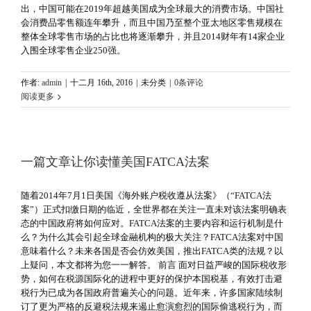
出，中国可能在2019年超越美国成为全球最大的消费市场。中国社
会消费品零售额连年攀升，而且中国乃至整个亚太地区零售规模在
整体全球零售市场的占比也将逐渐攀升，并且2014财年有14家企业
入围全球零售企业250强。
作者:
admin
|
十二月 16th, 2016
|
未分类
|
0条评论
阅读更多
一篇文章让你读懂美国FATCA法案
随着2014年7月1日美国《海外账户税收遵从法案》（“FATCA法
案”）正式扣缴日期的临近，全世界都在关注一直未对该法案明确表
态的中国政府将如何应对。FATCA法案的主要内容和运行机制是什
么？为什么其会引起全球金融机构的极大关注？FATCA法案对中国
意味着什么？未来各国是否会仿效美国，推出FATCA类的法规？以
上疑问，本文都将为您一一解答。 前言 面对日益严峻的国际税收形
势，如何在税源国际化的进程中更好的保护本国税基，有效打击避
税行为已成为各国政府普遍关心的问题。近年来，许多国家陆续制
订了更为严格的反避税法规来遏止愈演愈烈的国际偷逃税行为，而