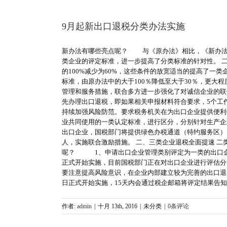
9月起新出口退税分类办法实施
新办法有哪些亮点呢？ 与《原办法》相比，《新办法
类企业的评定标准，进一步提高了分类标准的针对性。 
的100%减少为60%，这些条件的放宽适当的提高了一
标准，由原办法中的大于100％降低至大于30％，更
管理和服务措施，联合多方进一步强化了对诚信企业的联
先办理出口退税，即如果相关申报材料符合要求，5个工作
持续加强风险防范。要求税务机关在为出口企业提供便利
业共同使用的一类认定标准，进行区分，分别针对生产企
出口企业，国税部门将提供绿色办税通道（特约服务区）
人，实施联合激励措施。 二、三类企业退税全面提速 二
呢？ 1、申请出口企业管理类别评定为一类的出口企业
正式开始实施，目前国税部门正在对出口企业进行评估分
要注意提高风险意识，在企业内部建立较为完善的出口退
日正式开始实施，15天内会通过税企邮箱将评定结果告
作者:
admin
|
十月 13th, 2016
|
未分类
|
0条评论