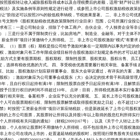
按照股权转让收入减除股权取得成本以及合理税费后的差额，适用“财产转让所得
税法》及实施条例等原则性规定进行处理，或参照上市公司股权激励税收政策
转让”阶段还可以按照20%的较低税率纳税，节税效果显著。 二、非上市公司优
01号文附件《股权奖励税收优惠政策限制性行业目录》范围，公司所属行业按
求有三：一是公司制企业，排除了个体工商户、合伙企业、个人独资企业等非
）；三是行业不属于限制类行业，比如房地产、制造业、金融等。对于主体不
薪金所得”项目计算缴纳个人所得税。 三、非上市公司股权激励“模式”有要求
策。（1）股票（权）期权是指公司给予激励对象在一定期限内以事先约定的价
权，激励对象只有工作年限或业绩目标符合股权激励计划规定条件的才可以处
激励方式主要有股票期权、股权期权、限制性股票、股权奖励、股权出售、员工
定，选择有税收优惠的方式。 四、享受税收优惠需要履行相关审批、备案手续 
案。比如，股权激励计划应获得董事会、股东大会审议通过，有详实的方案，
股权）；激励对象应为公司董事会或股东（大）会决定的技术骨干和高级管理
3年，且自行权日起持有满1年；限制性股票自授予日起应持有满3年，且解禁
授予日至行权日的时间不得超过10年。 点评：目前，所得税优惠基本实行备案
履行相关审批、备案程序，企业应予以充分的重视。 五、延长上市公司股权激励
个人可自股票期权行权、限制性股票解禁或取得股权奖励之日起，在不超过12
禁）时按照“工资薪金所得”项目计算应纳税款，但是新政延长了上市公司股权激
得的上市公司股票，其股票转让所得以及持股1年以上取得的股息红利所得实
人所得税有关问题的通知》（财税[2009]167号），以及《关于个人转让
励，个人在转让股票时不用缴纳个人所得税，但不包括境外上市公司股权激励情
非上市公司在境内上市的，处置递延纳税的股权时，按照现行限售股有关征税规
通知》（财税[2009]167号），以及《关于个人转让上市公司限售股所得