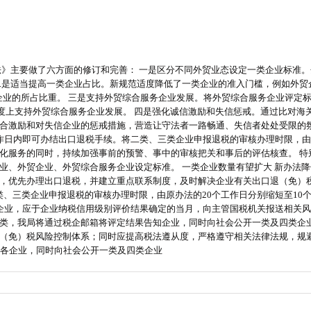
》主要做了六方面的修订和完善： 一是区分不同外贸业态设定一类企业标准。
二是适当提高一类企业占比。新规范适度降低了一类企业的准入门槛，例如外贸
类企业的所占比重。 三是支持外贸综合服务企业发展。将外贸综合服务企业评
大程度上支持外贸综合服务企业发展。 四是强化诚信激励和失信惩戒。通过比对
合激励和对失信企业的惩戒措施，营造让守法者一路畅通、失信者处处受限的氛
日内即可办结出口退税手续。将二类、三类企业申报退税的审核办理时限，由20
化服务的同时，持续加强事前的预警、事中的审核把关和事后的评估核查。 
业、外贸企业、外贸综合服务企业设定标准。 一类企业数量有望扩大 新办法
，优先办理出口退税，并建立重点联系制度，及时解决企业有关出口退（免）
类、三类企业申报退税的审核办理时限，由原办法的20个工作日分别缩短至10
，应于企业纳税信用级别评价结果确定的当月，向主管国税机关报送相关风险防控
类，我局将通过税企邮箱将评定结果告知企业，同时向社会公开一类及四类企业
（免）税风险控制体系；同时应提高税法遵从度，严格遵守相关法律法规，规避
知各企业，同时向社会公开一类及四类企业