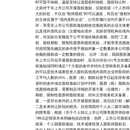
时可暂不纳税，递延至转让该股权时纳税；股权转让时，
之前对于非上市公司开展股权激励，仅能依据《个人所得
大的好处，不仅在“取得股权”时可以递延，而且在“股权
的主体应属于“境内居民企业”，公司所属行业均不属于1
评：享受非上市公司股权激励税收优惠政策的企业主体要
以及境外居民企业（注册地在境外，实际管理机构在境内
时，对实际出资额低于公平市场价格的差额，按照“工资、
权、股权期权、限制性股票和股权奖励，才能享受优惠政
司按照预先确定的条件授予激励对象一定数量的本公司股
份额的股权或一定数量的股份。 点评：目前，我国股权
非上市公司在开展股权激励时，应充分结合101号文的规
权激励须同时满足7个方面的条件并经向主管税务机关备
的可以是技术成果投资入股到其他境内居民企业所取得的
工平均人数的30%；股票（权）期权自授予日起应持有满
述时间条件须在股权激励计划中列明；股票（权）期权自
优惠税收政策，需要制定详细的开展方案（合规性），并
期权、限制性股票和股权奖励，经向主管税务机关备案，
题，一是符合条件的上市开展股权激励，依旧在行权（解
二是未来转让阶段的税负。目前我国对个人从二级市场取
的限售股，根据《关于个人转让上市公司限售股所得征收个
7种法定情形并未明确包括此情形，也即，上市公司股权激
政策：个人因股权激励、技术成果投资入股取得股权后，
于个人转让上市公司限售股所得征收个人所得税有关问题的