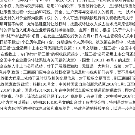
的余额，为应纳税所得额。适用20%的税率，限售股转让收入，是指转让限售
限售股过程中发生的印花税、佣金、过户费等与交易相关的税费。 七、技术成果
业支付的对价全部为股票（权）的，个人可选择继续按现行有关税收政策执行
期可暂不纳税，允许递延至转让股权时，按股权转让收入减去技术成果原值和
时的评估值入账并在企业所得税前摊销扣除。 点评：目前，根据《关于个人非
应按照“财产转让所得”项目，在发生上述应税行为的次月15日内向主管税务机
日起不超过5个公历年度内（含）分期缴纳个人所得税。该政策在执行中，依然
“新三板”企业适用非上市公司优惠政策 政策：101号文明确，“新三板”（全
：在税收上，专门针对“新三板”的税收政策很少，“新三板”公司适用上市公司
国中小企业股份转让系统有关问题的决定》（国发〔2013〕49号）的规定
三板”企业纳入非上市公司范畴，对于开展股权激励，无疑是一大利好。当然，对
信息共享 政策：工商部门应将企业股权变更信息及时与税务部门共享，暂不具备
征管很大程度上依赖于及时获取相关交易信息，对于股权交易而言，到工商部门
优惠政策 政策：根据101号文，中关村国家自主创新示范区2016年1月1日
016年以前，国家对2014-2015年在中关村试点股权奖励递延纳税政策，
纳税。但是，该试点政策已经于2015年底到期，有鉴于此，对中关村2016年
0个方面可以看到，财税[2016]101号文的出台对于各类型公司，特别是对
分考虑各地区的税收优惠政策和税负差异，搭建合适的持股平台，以进一步合