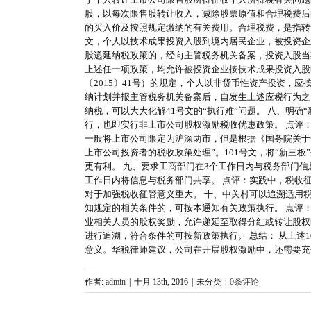
股，以每次限售股转让收入，减除股票原值和合理税费后
的买入价及按照规定缴纳的有关费用。合理税费，是指转让
文，个人以技术成果投资入股到境内居民企业，被投资企
股递延纳税政策的，经向主管税务机关备案，投资入股当
上述任一项政策，均允许被投资企业按技术成果投资入股
〔2015〕41号）的规定，个人以非货币性资产投资，
纳计划并报主管税务机关备案后，自发生上述应税行为之
纳税，可以大大化解41号文的“执行难”问题。 八、明确
行，也即实行非上市公司股权激励税收优惠政策。 点评
一般将上市公司限定为沪深两市，但是根据《国务院关于全
上市公司投资者的税收政策处理”。101号文，将“新
更有利。 九、要求工商部门在3个工作日内与税务部门
工作日内将信息与税务部门共享。 点评：实践中，税收
对于加强税收征管意义重大。 十、中关村可以追溯适用税收
知规定的相关条件的，可按本通知有关政策执行。 点评：2
业相关人员的股权奖励，允许递延至取得分红或转让股权时
进行追溯，符合条件的可按新政策执行。 总结： 从上述1
意义。华税律师建议，公司在开展股权激励中，还需要充
作者:
admin
|
十月 13th, 2016
|
未分类
|
0条评论