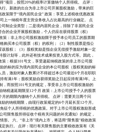
”项目，按照20%的税率计算缴纳个人所得税。 点评：
执行。新政的出台为非上市公司开展股权激励，带来的巨
惠政策限于“境内居民企业” 政策：享受上述税收优惠政策
公司上一纳税年度主营业务收入占比最高的行业确定。 点
公司制企业类型；二是境内居民企业，排除了非居民企业
符合的企业开展股权激励，个人仍应在获得股票（权）
 政策：非上市公司股权激励限于授予本公司员工的股票期
格购买本公司股票（权）的权利；（2）制性股票是指公
置该股权；（3）股权奖励是指企业无偿授予激励对象一定
持股计划等，此外还有技术成果投资入股方式等。因此，
政策：根据101号文，享受递延纳税政策的非上市公司股
激励的标的应为境内居民企业的本公司股权（股权奖励的标
人员，激励对象人数累计不得超过本公司最近6个月在职职
后持有满1年；股权奖励自获得奖励之日起应持有满3年。上
制，而按照101号文的规定，享受非上市公司股权激励的
纳税递延期限至12个月 政策：上市公司授予个人的股票
个月的期限内缴纳个人所得税。 点评：需要关注两个问
励的纳税期限，由现行政策规定的6个月延长至12个月。
行免征个人所得税的优惠政策。对于上市公司股权激励形成
上市公司限售股所得征收个税有关问题的补充通知》的规定，
形。 六、“非上市”境内上市，将适用“限售股”税收政策
定执行。 点评：现行有关限售股的主要税收政策有《关
征收个税有关问题的补充通知》，按照规定，个人转让限售