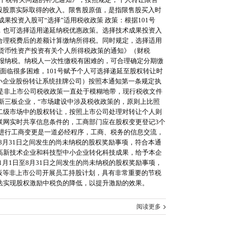
股股票实际取得的收入。限售股原值，是指限售股买入时
投资入股可“选择”适用税收政策 政策：根据101号
，也可选择适用递延纳税优惠政策。选择技术成果投资入
合理税费后的差额计算缴纳所得税。同时规定，选择适用
货币性资产投资有关个人所得税政策的通知》（财税
关申报纳税。纳税人一次性缴税有困难的，可合理确定分期缴
面临很多困难，101号赋予个人可选择递延至股权转让时
国中小企业股份转让系统挂牌公司）按照本通知第一条规定执
还是非上市公司税收政策一直处于模糊地带，现行税收文件
，新三板企业，“市场建设中涉及税收政策的，原则上比照
于二级市场中的股权转让，按照上市公司处理对转让个人则
联网实时共享信息条件的，工商部门应在股权变更登记3个
进行工商变更是一道必经程序，工商、税务的信息交流，
至8月31日之间发生的尚未纳税的股权奖励事项，符合本通
即对高新技术企业和科技型中小企业转化科技成果，给予本企
1月1日至8月31日之间发生的尚未纳税的股权奖励事项，
新三板等非上市公司开展员工持股计划，具有非常重要的节税
法实现股权激励中税负的降低，以提升激励的效果。
阅读更多