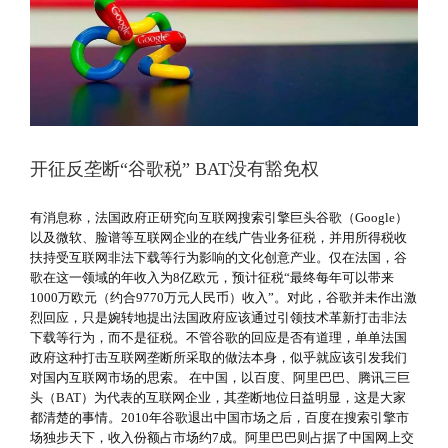
开征反垄断“谷歌税” BAT没有豁免权
有消息称，法国政府正研究向互联网搜索引擎巨头谷歌（Google）
以及微软、脸谱等互联网企业的在线广告业务征税，并用所得税收
扶持受互联网非法下载等行为影响的文化创意产业。仅在法国，谷
歌在这一领域的年收入为8亿欧元，预计征税“最终每年可以带来
1000万欧元（约合9770万元人民币）收入”。对此，谷歌并未作出激
烈回应，只是婉转地提出法国政府应该通过引领技术革新打击非法
下载等行为，而不是征税。不管谷歌的回应是否有道理，单单法国
政府这种打击互联网垄断所采取的做法本身，似乎就应该引发我们
对国内互联网市场的思索。 在中国，以百度、阿里巴巴、腾讯三巨
头（BAT）为代表的互联网企业，其垄断地位日益明显，这是大家
都清楚的事情。2010年谷歌退出中国市场之后，百度在搜索引擎市
场独步天下，收入份额占市场约7成。阿里巴巴则占据了中国网上交