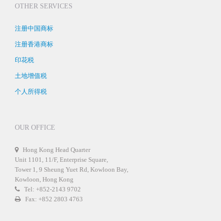
OTHER SERVICES
注册中国商标
注册香港商标
印花税
土地增值税
个人所得税
OUR OFFICE
Hong Kong Head Quarter
Unit 1101, 11/F, Enterprise Square,
Tower 1, 9 Sheung Yuet Rd, Kowloon Bay,
Kowloon, Hong Kong
Tel: +852-2143 9702
Fax: +852 2803 4763