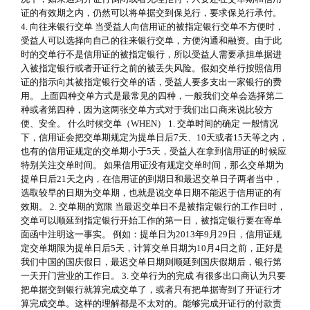
证的有效期之内，仍然可以将单据交到保兑行，要求保兑行承付。
4. 向往来银行交单 当受益人向信用证的被指定银行交单不方便时，
受益人可以选择向自己的往来银行交单，方便沟通和融资。由于此
时的交单行不是信用证的被指定银行，所以受益人需要承担单据进
入被指定银行或者开证行之前的被丢失风险。假如交单行按照信用
证的指示向其被指定银行交单的话，受益人要多支出一家银行的费
用。 上面四种交单方式是最常见的四种，一般我们交单会选择第二
种或者第四种，因为这两张交单方式对于我们出口商来说比较方
便、安全。 什么时候交单（WHEN） 1. 交单时间的确定 一般情况
下，信用证会把交单期规定为提单日后7天、10天或者15天等之内，
也有的信用证规定的交单期小于5天，受益人在拿到信用证的时候应
特别关注交单时间。 如果信用证没有规定交单时间，那么交单期为
提单日后21天之内，在信用证的到期日和最迟交单日子两者当中，
选取较早的日期为交单期，也就是说交单日期不能迟于信用证的有
效期。 2. 交单期的宽限 当最迟交单日不是被指定银行的工作日时，
交单可以顺延到指定银行开始工作的第一日，被指定银行要在寄单
面函中注明这一事实。 例如：提单日为2013年9月29日，信用证规
定交单期限为提单日后5天，计算交单日期为10月4日之前，正好是
我们中国的国庆假日，最迟交单日期则顺延到国庆假期后，银行第
一天开门营业的工作日。 3. 交单行为的完成 有很多出口商认为只要
把单据交到银行就算完成交单了，或者只有把单据寄到了开证行才
算完成交单。这样的理解都是不太对的。能够完成开证行的付款责