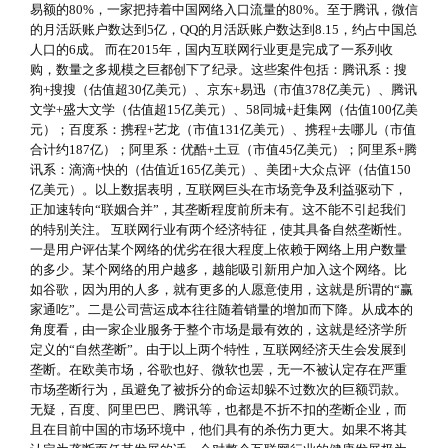
易额的80%，一家把持着中国网络入口流量的80%。至于腾讯，微信
的月活跃账户数达到5亿，QQ的月活跃账户数达到8.15，约占中国总
人口的6成。 而在2015年，国内互联网行业更是完成了一系列收
购，数量之多规模之巨都创下了纪录。这些案件包括：腾讯系：搜
狗+搜搜（估值超30亿美元）、京东+易迅（市值378亿美元）、腾讯
文学+盛大文学（估值超15亿美元）、58同城+赶集网（估值100亿美
元）；百度系：携程+艺龙（市值131亿美元）、携程+去哪儿（市值
合计约187亿）；阿里系：优酷+土豆（市值45亿美元）；阿里系+腾
讯系：滴滴+快的（估值近165亿美元）、美团+大众点评（估值150
亿美元）。以上数据表明，互联网巨头在市场竞争及利益驱动下，
正加速转向“联姻合并”，其垄断程度前所未有。这不能不引起我们
的特别关注。 互联网行业有两个经济特征，使其具备自然垄断性。
一是用户评估某个网络的优劣在很大程度上依赖于网络上用户数量
的多少。某个网络的用户越多，越能吸引新用户加入这个网络。比
如谷歌，因为用的人多，就有更多的人愿意使用，这就是所谓的“赢
家通吃”。二是公司营运成本往往随着销量的增加而下降。从成本的
角度看，由一家企业服务于整个市场是最有效的，这就是经济学所
定义的“自然垄断”。由于以上两个特性，互联网经济天生会发展到
垄断。在欧美市场，谷歌也好、微软也罢，无一不被认定存在严重
市场垄断行为，虽避免了被拆分的命运却躲不过数次的巨额罚款。
无疑，百度、阿里巴巴、腾讯等，也都是不折不扣的垄断企业，而
且在目前中国的市场环境中，他们具有的杀伤力更大。如果不将其