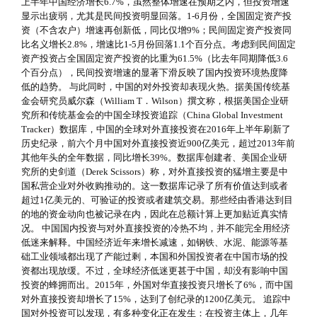
上半年中国经济增长6.7%，虽然整体增速在预期之内，但投资增速
显示出疲弱，尤其是民间投资明显回落。1-6月份，全国固定资产投
资（不含农户）增速再创新低，同比仅增9%；民间固定资产投资同
比名义增长2.8%，增速比1-5月份回落1.1个百分点。考虑到民间固定
资产投资占全国固定资产投资的比重为61.5%（比去年同期降低3.6
个百分点），民间投资增速的显著下滑反映了国内投资环境热度降
低的趋势。 与此同时，中国的对外投资却表现火热。据美国传统基
金会研究员威尔森（William T．Wilson）撰文称，根据美国企业研
究所和传统基金会的中国全球投资追踪（China Global Investment
Tracker）数据库，中国的全球对外直接投资在2016年上半年刷新了
历史纪录，前六个月中国对外直接投资近900亿美元，超过2013年前
其他年头的全年数据，同比增长39%。数据库创建者、美国企业研
究所的史剑道（Derek Scissors）称，对外直接投资的猛增主要是中
国私营企业对外收购推动的。这一数据库记录了所有价值达到或者
超过1亿美元的、可验证的投资或者建筑交易。那些经由香港达到目
的地的资金动向也被记录在内，因此在总额计算上更加贴近真实情
况。 中国国内投资与对外直接投资的冷热不均，并不能完全用经济
低迷来解释。中国经济近年来增长减速，如钢铁、水泥、能源等基
础工业领域都出现了产能过剩，本国和外国投资者在中国市场的投
资都出现放缓。不过，全球经济低迷更甚于中国，却没有影响中国
投资的蜂拥而出。2015年，外国对华直接投资只增长了6%，而中国
对外直接投资却增长了15%，达到了创纪录的1200亿美元。 追踪中
国对外投资可以发现，有多种变化正在发生：在投资主体上，几年