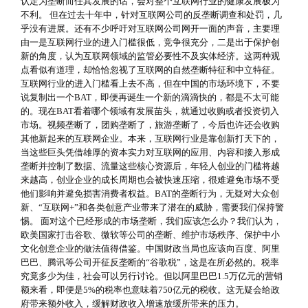
认定为垄断而任其发展的话，会对整个互联网行业的健康发展极为
不利。 但在过去十年中，针对互联网公司的反垄断调查和处罚，几
乎没有进展。还有不少呼吁对互联网公司网开一面的声音，主要理
由一是互联网行业的进入门槛很低，竞争很充分，二是出于保护创
新的角度，认为互联网领域的监管必要性不及实体经济。这两种观
点看似有道理，却恰恰忽视了互联网的自然垄断特征和中立特征。
互联网行业的进入门槛看上去不高，但在中国的市场环境下，不要
说复制出一个BAT，即便再诞生一个新的滴滴快的，都是不太可能
的。现在BAT看着哪个领域有发展苗头，就通过收购或者投资切入
市场。视频垄断了，团购垄断了，旅游垄断了，今后也许还会收购
其他新起来的互联网企业。本来，互联网行业是靠创新打天下的，
当这些巨头凭借雄厚的资本实力对互联网的应用、内容和接入形成
垄断并控制了数据、流量这些核心资源后，年轻人创业的门槛将越
来越高，创业企业的成长周期也会被快速压缩，很难避免市场不受
他们影响并避免损害消费者权益。BAT的垄断行为，无疑对大众创
新、“互联网+”和各类创意产业带来了潜在的威胁，需要我们保持警
惕。 面对这个已经形成的市场垄断，我们应该怎么办？我们认为，
欧美国家打击谷歌、微软等公司的垄断、维护市场秩序、保护中小
文化创意企业的做法值得借鉴。中国财政当局也应该向百度、阿里
巴巴、腾讯等公司开征反垄断的“谷歌税”，这是在所必然的。税率
究竟多少为佳，社会可以另行讨论。但以阿里巴巴1.5万亿元的营销
额来看，即便是5%的税率也意味着750亿元的税收。这无疑会给政
府带来额外收入，缓解财政收入增速放缓所带来的压力。