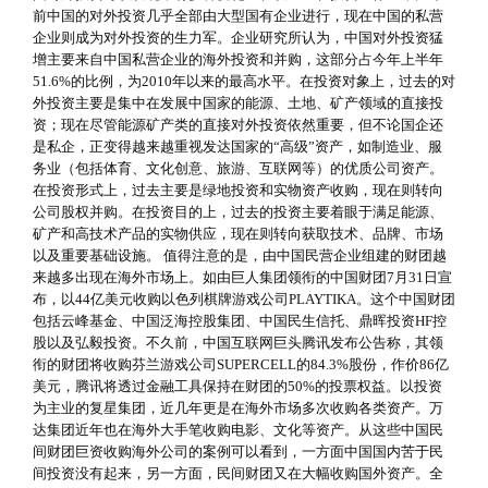
前中国的对外投资几乎全部由大型国有企业进行，现在中国的私营
企业则成为对外投资的生力军。企业研究所认为，中国对外投资猛
增主要来自中国私营企业的海外投资和并购，这部分占今年上半年
51.6%的比例，为2010年以来的最高水平。在投资对象上，过去的对
外投资主要是集中在发展中国家的能源、土地、矿产领域的直接投
资；现在尽管能源矿产类的直接对外投资依然重要，但不论国企还
是私企，正变得越来越重视发达国家的“高级”资产，如制造业、服
务业（包括体育、文化创意、旅游、互联网等）的优质公司资产。
在投资形式上，过去主要是绿地投资和实物资产收购，现在则转向
公司股权并购。在投资目的上，过去的投资主要着眼于满足能源、
矿产和高技术产品的实物供应，现在则转向获取技术、品牌、市场
以及重要基础设施。 值得注意的是，由中国民营企业组建的财团越
来越多出现在海外市场上。如由巨人集团领衔的中国财团7月31日宣
布，以44亿美元收购以色列棋牌游戏公司PLAYTIKA。这个中国财团
包括云峰基金、中国泛海控股集团、中国民生信托、鼎晖投资HF控
股以及弘毅投资。不久前，中国互联网巨头腾讯发布公告称，其领
衔的财团将收购芬兰游戏公司SUPERCELL的84.3%股份，作价86亿
美元，腾讯将透过金融工具保持在财团的50%的投票权益。以投资
为主业的复星集团，近几年更是在海外市场多次收购各类资产。万
达集团近年也在海外大手笔收购电影、文化等资产。从这些中国民
间财团巨资收购海外公司的案例可以看到，一方面中国国内苦于民
间投资没有起来，另一方面，民间财团又在大幅收购国外资产。全