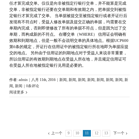
任才算完成交单。仅仅是向非被指定行银行交单，并不能算是完成
交单，非被指定银行还要在交单期和有效期之内，把单据交到被指
定银行才算完成了交单。 当单据被提交至被指定银行或者开证行后
发现有不符点时，受益人修改单据及提交正确的单据，均需要在交
单期内完成，否则即便修改了所有的单据不符点，但是因为过了交
单期，而构成新的不符点。 在哪交单（WHERE） 信用证会明确有
效期和到期地点，但是一般不会说明交单的具体地点。根据UCP600
第6条的规定，开证行在信用证中的被指定银行所在地即为单据应提
交的地点。 另外由于信用证的到期地点对于受益人来说非常重要，
所以信用证的有效期到期地点在受益人所在地，并且规定信用证可
在受益人所在地被指定银行兑用是必要的。
作者:
admin
|
八月 11th, 2016
|
新闻
,
新闻
,
新闻
,
新闻
,
新闻
,
新闻
,
新闻
,
新
闻
,
新闻
|
0条评论
阅读更多
上一个
9
10
11
12
13
下一个