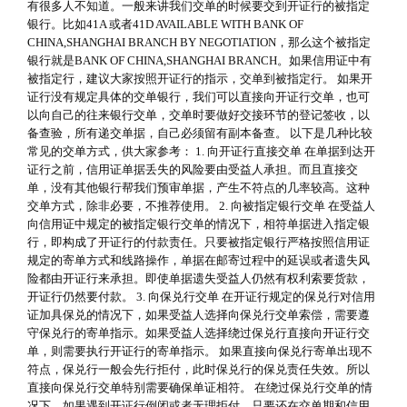
有很多人不知道。一般来讲我们交单的时候要交到开证行的被指定
银行。比如41A 或者41D AVAILABLE WITH BANK OF
CHINA,SHANGHAI BRANCH BY NEGOTIATION，那么这个被指定
银行就是BANK OF CHINA,SHANGHAI BRANCH。如果信用证中有
被指定行，建议大家按照开证行的指示，交单到被指定行。 如果开
证行没有规定具体的交单银行，我们可以直接向开证行交单，也可
以向自己的往来银行交单，交单时要做好交接环节的登记签收，以
备查验，所有递交单据，自己必须留有副本备查。 以下是几种比较
常见的交单方式，供大家参考： 1. 向开证行直接交单 在单据到达开
证行之前，信用证单据丢失的风险要由受益人承担。而且直接交
单，没有其他银行帮我们预审单据，产生不符点的几率较高。这种
交单方式，除非必要，不推荐使用。 2. 向被指定银行交单 在受益人
向信用证中规定的被指定银行交单的情况下，相符单据进入指定银
行，即构成了开证行的付款责任。只要被指定银行严格按照信用证
规定的寄单方式和线路操作，单据在邮寄过程中的延误或者遗失风
险都由开证行来承担。即使单据遗失受益人仍然有权利索要货款，
开证行仍然要付款。 3. 向保兑行交单 在开证行规定的保兑行对信用
证加具保兑的情况下，如果受益人选择向保兑行交单索偿，需要遵
守保兑行的寄单指示。如果受益人选择绕过保兑行直接向开证行交
单，则需要执行开证行的寄单指示。 如果直接向保兑行寄单出现不
符点，保兑行一般会先行拒付，此时保兑行的保兑责任失效。所以
直接向保兑行交单特别需要确保单证相符。 在绕过保兑行交单的情
况下，如果遇到开证行倒闭或者无理拒付，只要还在交单期和信用