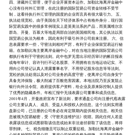
四、潜藏外汇管理，便于企业开展资本运作。加勒比海离岸金融中
心没有任何外汇管理，在此注册的国际贸易公司资金转移不受节
制，这看待执行外汇管理的国度的企业而言具有很大吸引力。 五、
执法处境宽松。由于美国在天下经济体系中占有格外身分，现行国
际贸易实践中的很多常例现实上是英美法系的产品，而英属维尔京
群岛、开曼、百慕大等地是局部自治的英国殖民地，其公执法以英
国贸易公执法为根本，因此有利于吸引外洋公司前来注册。 六、信
息表露要求一些，守密法则相对严厉，有利于企业保留贸易运行秘
籍。在加勒比海主要离岸金融中心，对在当地注册的国际贸易公司
都执行有利于守密的法则。此中包罗无需出示经历审计的帐目报表
或每年审计、容许刊行不记名股票、不用拥有在当地运动记实、不
用向公司登记认真人泄露董事名字、不用登记股东信息等等法则。
宽松的执法处境以及对公司业务的高度守密，使离岸公司自身安宁
具备充沛保险，极大削减了百般危害因素。本地法院乃至反复阻止
银行向外法令院、政府提供客户资料，给企业及原来际控制人提供
了优秀的隐藏条件。年检汇报中无须表露公司董事和成员信息。
2001年4月，开曼政府宣布了新法则，要求通盘公司向注册代庖表露
公司主要认真人、成员、受益人和授权人的信息。这个法则实用通
盘新公司，已注册的公司务必在肯定限期内提供相关信息。相关信
息被视为贸易秘密，受《守密关连维护法》统辖。因此任何人若是
表露该信息或试图获取该信息或始末非法途径获取了该信息，将得
罪刑律。 七、税负细微且可以制止双重征税。加勒比海离岸金融中
心对各种国际贸易公司、离岸公司的税负极为细微，并且险些通盘