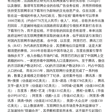
有消息称，法国政府正研究向互联网搜索引擎巨头谷歌（Google）
以及微软、脸谱等互联网企业的在线广告业务征税，并用所得税收
扶持受互联网非法下载等行为影响的文化创意产业。仅在法国，谷
歌在这一领域的年收入为8亿欧元，预计征税“最终每年可以带来
1000万欧元（约合9770万元人民币）收入”。对此，谷歌并未作出激
烈回应，只是婉转地提出法国政府应该通过引领技术革新打击非法
下载等行为，而不是征税。不管谷歌的回应是否有道理，单单法国
政府这种打击互联网垄断所采取的做法本身，似乎就应该引发我们
对国内互联网市场的思索。 在中国，以百度、阿里巴巴、腾讯三巨
头（BAT）为代表的互联网企业，其垄断地位日益明显，这是大家
都清楚的事情。2010年谷歌退出中国市场之后，百度在搜索引擎市
场独步天下，收入份额占市场约7成。阿里巴巴则占据了中国网上交
易额的80%，一家把持着中国网络入口流量的80%。至于腾讯，微信
的月活跃账户数达到5亿，QQ的月活跃账户数达到8.15，约占中国总
人口的6成。 而在2015年，国内互联网行业更是完成了一系列收
购，数量之多规模之巨都创下了纪录。这些案件包括：腾讯系：搜
狗+搜搜（估值超30亿美元）、京东+易迅（市值378亿美元）、腾讯
文学+盛大文学（估值超15亿美元）、58同城+赶集网（估值100亿美
元）；百度系：携程+艺龙（市值131亿美元）、携程+去哪儿（市值
合计约187亿）；阿里系：优酷+土豆（市值45亿美元）；阿里系+腾
讯系：滴滴+快的（估值近165亿美元）、美团+大众点评（估值150
亿美元）。以上数据表明，互联网巨头在市场竞争及利益驱动下，
正加速转向“联姻合并”，其垄断程度前所未有。这不能不引起我们