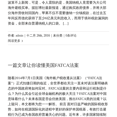
波算不上新闻，可是，令人震惊的是，美国纳税人竟需要为大公司
海外避税买单。据彭博社最新报道，通过购买政府债券，并将大部
分海外营收转回国内，苹果不仅不需要缴纳一分钱税款，在过去五
年间反而借此获得了至少6亿美元利息收入，而用于填补税款漏洞的
资金，全部来自普通纳税人的口袋。 […]
作者:
admin
|
十二月 26th, 2016
|
未分类
|
0条评论
阅读更多
一篇文章让你读懂美国FATCA法案
随着2014年7月1日美国《海外账户税收遵从法案》（“FATCA法
案”）正式扣缴日期的临近，全世界都在关注一直未对该法案明确表
态的中国政府将如何应对。FATCA法案的主要内容和运行机制是什
么？为什么其会引起全球金融机构的极大关注？FATCA法案对中国
意味着什么？未来各国是否会仿效美国，推出FATCA类的法规？以
上疑问，本文都将为您一一解答。 前言 面对日益严峻的国际税收形
势，如何在税源国际化的进程中更好的保护本国税基，有效打击避
税行为已成为各国政府普遍关心的问题。近年来，许多国家陆续制