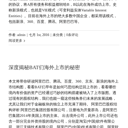
的协议，将A所有债务和权益都转给B，B以此在海外成功上市。史
称新浪模式，也就是VIE模式（可变利益实体Variable Interest
Entities）。目前在海外上市的绝大多数中国企业，都采用该模式，
包括新浪、360、百度、腾讯、阿里巴巴等。
作者:
admin
|
七月 1st, 2016
|
未分类
|
0条评论
阅读更多
深度揭秘BAT们海外上市的秘密
本文将带你研读阿里巴巴、腾讯、百度、360、京东、新浪的海外上
市结构图，看看BAT们早年是如何巧思结构迂回上市的，看看哪些
境内有价值的资产已经通过巧妙的结构搭建被纳入了上市版图。透
过现有的股权结构，我们也能一窥这些独角兽们未来的发展战略，
尤其让我们对于金融板块的独立上市充满了期待。 阿里巴巴股权结
构评析 阿里巴巴集团控股有限公司，注册地为开曼群岛，是阿里巴
巴集团2014年美国上市的主体。 出去境外公司，此外上市公司还包
含一部分完全外资持股的境内公司，分别是淘宝(中国)软件有限公
司、浙江天猫技术有限公司、阿里巴巴(中国)技术有限公司、阿里软