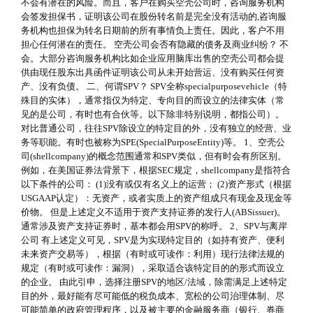
不会有潜在的风险。而且，客户在购买空壳公司时，咨询服务机构
会签发担保书，证明该公司在股份转名前是完全没有活动的,咨询服
务机构也担保为转名日期前的所有事情负上责任。因此，客户不用
担心任何潜在的责任。 空壳公司会否有隐藏的债务及商业纠纷？ 不
会。大部分咨询服务机构比如企业应用脑库出售的空壳公司都会提
供由现任股东出具函件证明该公司从未开始营运、没有购买任何资
产、没有负债。 二、何谓SPV？ SPV全称specialpurposevehicle（特
殊目的实体），通常指仅为特定、专向目的而设立的法律实体（常
见的是公司，有时也有合伙等。以下除非特别说明，都指公司）。
对比普通公司，往往SPV除设立的特定目的外，没有独立的经营、业
务等职能。有时也被称为SPE(SpecialPurposeEntity)等。 1、空壳公
司(shellcompany)的概念范围通常和SPV类似，但有时会有所区别。
例如，在美国证券法背景下，根据SEC规定，shellcompany是指符合
以下条件的公司： (1)没有或仅有名义上的运营； (2)资产形式（根据
USGAAP认定）：无资产，或者实质上的资产组成只有现金及现金等
价物。 但是上述定义不适用于资产支持证券的发行人(ABSissuer)。
通常涉及资产支持证券时，基本都会用SPV的称呼。 2、SPV与离岸
公司 有上述定义可见，SPV是为实现特定目的（如持有资产、便利
未来资产交易等），根据（有时或可读作：利用）现行法律法规的
规定（有时或可读作：漏洞），采取适合该特定目的的形式而设立
的企业。 由此引申，选择注册SPV的地区/法域，除需满足上述特定
目的外，最好能有尽可能低的税负成本、宽松的公司治理体制、尽
可能简单的政府管理程序，以及被主要的金融服务商（银行、券商