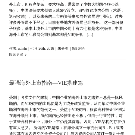
外上市，但程序复杂、要求很高，通常除了少数大型国企很少选
择）。中国法律要求创始人就SPV设立、SPV收购境内公司（术语：
返程收购）、以及未来的上市融资等事项向外管局进行登记。过去
许多外管局不予登记，目前有些地方外管局已经放开。 这一部分例
子很多，基本上境外上市的中国公司十有六七都是这种操作；中国
海外上市的互联网公司则基本都是VIE操作。 […]
作者:
admin
|
七月 26th, 2016
|
未分类
|
0条评论
阅读更多
最强海外上市指南—VIE搭建篇
受制于各类文件的限制，中国企业的海外上市之路并不总是一帆风
顺的。而VIE架构的出现便是为了绕开政策监管，从而帮助中国企业
顺利在海外上市的范例之一。受益于VIE架构，很多高科技企业得以
在海外顺利上市。虽然国内已经推出创业板，但由于行业特性，对
于某些高科技企业，海外上市仍是其首选。因此，VIE架构的存在仍
有重大意义。 所谓的VIE是指：在海外成立一家壳公司B，B（或者
通过其在国内设立的全资子公司C）与内资的公司A签订一份几十年