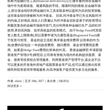
权称为金融衍生工具(financial derivatives),它们通常被利用在金融市
场中作为套期保值、规避风险的手段。随着时间的推移,在金融市场
上,部分基金组织利用金融衍生工具采取多种以盈利为目的投资策略,
这些基金组织便被称为对冲基金。 目前,对冲基金早已失去风险对冲
的内涵,正好相反,现在人们普遍认为对冲基金实际是基于的投资理论
和极其复杂的金融市场操作技巧,充分利用各种金融衍生产 品的杠杆
效用,承担高风险、追求高收益的投资模式。 由于Hedge Fund对其投
资人数无上限限f制,所以需要申请为注册型基金(Registered Fund)便
于投资与管理。 基金的设立流程 离岸基金维持费用 以简单的PE为
例,收费内容包括:一年的政府费用、顾问费用、基金管理费用及费
用。如果是Hedge Fund费用比简单的PE高。 香港金融牌照 申请获颁
香港资产管理(9号)牌照后,公司将有资格为境内外机构提供股票、基
金、债券等投资组合管理服务。利用香港资产管理平台,该企业不仅
可以更多的开发海外房地产或股票基金等产品,也可以通过推出投资
移民和投资咨询等增值服务,向高净值客户提供更为多元化的服务。
作者:
admin
|
五月 10th, 2017
|
未分类
|
0条评论
阅读更多