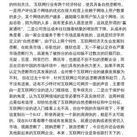
的特别关注。 互联网行业有两个经济特征，使其具备自然垄断性。
一是用户评估某个网络的优劣在很大程度上依赖于网络上用户数量
的多少。某个网络的用户越多，越能吸引新用户加入这个网络。比
如谷歌，因为用的人多，就有更多的人愿意使用，这就是所谓的“赢
家通吃”。二是公司营运成本往往随着销量的增加而下降。从成本的
角度看，由一家企业服务于整个市场是最有效的，这就是经济学所
定义的“自然垄断”。由于以上两个特性，互联网经济天生会发展到
垄断。在欧美市场，谷歌也好、微软也罢，无一不被认定存在严重
市场垄断行为，虽避免了被拆分的命运却躲不过数次的巨额罚款。
无疑，百度、阿里巴巴、腾讯等，也都是不折不扣的垄断企业，而
且在目前中国的市场环境中，他们具有的杀伤力更大。如果不将其
认定为垄断而任其发展的话，会对整个互联网行业的健康发展极为
不利。 但在过去十年中，针对互联网公司的反垄断调查和处罚，几
乎没有进展。还有不少呼吁对互联网公司网开一面的声音，主要理
由一是互联网行业的进入门槛很低，竞争很充分，二是出于保护创
新的角度，认为互联网领域的监管必要性不及实体经济。这两种观
点看似有道理，却恰恰忽视了互联网的自然垄断特征和中立特征。
互联网行业的进入门槛看上去不高，但在中国的市场环境下，不要
说复制出一个BAT，即便再诞生一个新的滴滴快的，都是不太可能
的。现在BAT看着哪个领域有发展苗头，就通过收购或者投资切入
市场。视频垄断了，团购垄断了，旅游垄断了，今后也许还会收购
其他新起来的互联网企业。本来，互联网行业是靠创新打天下的，