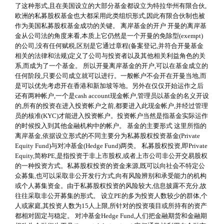
了这种形式,且在美国设立的大部分基金都设立为特拉华州有限合伙,
欧洲的私募股权基金也大都采用此类组织形式,因此有限合伙制也被
作为美国私募股权基金成功的关键。 离岸基金的开户 开曼的离岸基
金从公司法的角度来看,本质上它仍然是一个开曼的免除型(exempt)
的公司,没有任何赋税,区别是它通过章程(备案登记,并符合开曼基金
相关的法律和法规)定义了公司与投资者以及其他相关利益角色的关
系,而成为了一个基金。 所以开曼离岸基金的开户,可以在基金成立的
任何阶段,只要公司成立就可以进行。一般帐户不会开在开曼当地,而
是可以优先考虑开在香港和新加坡等地。另外在仅仅开始运作之后
还有两种帐户,一个是cash account现金帐户,管理员以基金的名义开设
的,所有的投资在进入投资帐户之前,都要进入此现金帐户,并经过管理
员的核准(KYC)才能进入投资帐户。投资帐户当然是指基金实际运作
的时候投入到其他金融机构中的帐户。 基金的主要形式 这里所指的
离岸基金,依据设立形式的不同主要分为私募股权投资基金(Private
Equity Fund)与对冲基金(Hedge Fund)两类。 私募股权投资,即Private
Equity,简称PE,是指投资于非上市股权,或者上市公司非公开交易股权
的一种投资方式。私募股权投资的资金来源,既可以向社会不特定公
众募集,也可以采取非公开发行方式,向有风险辨别和承受能力的机构
或个人募集资金。由于私募股权投资的风险较大,信息披露不充分,故
往往采取非公开募集的形式。 设立PE的多为投资人数较少的群体,个
人或家庭,其投资人数为15人上限,所针对的投资项目或所持有的资产
都相对固定与稳定。 对冲基金Hedge Fund,人们把金融期货和金融期