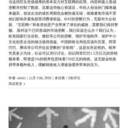
当这些巨头凭借雄厚的资本实力对互联网的应用、内容和接入形成
垄断并控制了数据、流量这些核心资源后，年轻人创业的门槛将越
来越高，创业企业的成长周期也会被快速压缩，很难避免市场不受
他们影响并避免损害消费者权益。BAT的垄断行为，无疑对大众创
新、“互联网+”和各类创意产业带来了潜在的威胁，需要我们保持警
惕。 面对这个已经形成的市场垄断，我们应该怎么办？我们认为，
欧美国家打击谷歌、微软等公司的垄断、维护市场秩序、保护中小
文化创意企业的做法值得借鉴。中国财政当局也应该向百度、阿里
巴巴、腾讯等公司开征反垄断的“谷歌税”，这是在所必然的。税率
究竟多少为佳，社会可以另行讨论。但以阿里巴巴1.5万亿元的营销
额来看，即便是5%的税率也意味着750亿元的税收。这无疑会给政
府带来额外收入，缓解财政收入增速放缓所带来的压力。
作者:
admin
|
八月 11th, 2016
|
未分类
|
0条评论
阅读更多