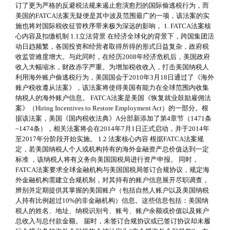
订了更为严格的反避税法规来遏止愈演愈烈的国际偷逃税行为，而
美国的FATCA法案无疑便是其中波及范围最广的一项，该法案的实
施也将对国际税收征管秩序带来极为深远的影响， 1. FATCA法案核
心内容及扣缴机制 1.1立法背景 在经济全球化的背景下，跨国集团活
动日趋频繁，各国投资和经营者取得所得的形式日益复杂，政府税
收监管难度增大。与此同时，在经历2008年经济危机后，美国政府
收入大幅缩水，财政赤字严重。为增加税收收入，打击美国纳税人
利用海外账户偷逃税行为，美国国会于2010年3月18日通过了《海外
账户税收遵从法案》，该法案将使得美国有能力在全球范围内收集
纳税人的海外账户信息。 FATCA法案是美国《恢复就业鼓励雇佣法
案》（Hiring Incentives to Restore Employment Act）的一部分。根
据该法案，美国《国内税收法典》A分部新添加了第4章节（1471条
~1474条），相关法案将会在2014年7月1日正式启动，并于2014年
至2017年分阶段开始实施。 1.2 法案核心内容 根据FATCA法案规
定，若美国纳税人个人或机构持有的海外金融资产总价值达到一定
标准 ，该纳税人将有义务向美国国税局进行资产申报。 同时，
FATCA法案要求全球金融机构与美国国税局签订合规协议，规定海
外金融机构需建立合规机制，对其持有的账户信息展开尽职调查，
辨别并定期提供其掌握的美国账户（包括自然人账户以及美国纳税
人持有比例超过10%的非金融机构）信息。这些信息包括：美国纳
税人的姓名、地址、纳税识别号、账号、账户余额或价值以及账户
总收入与总付款金额。 届时，未签订合规协议或已签订协议却未履