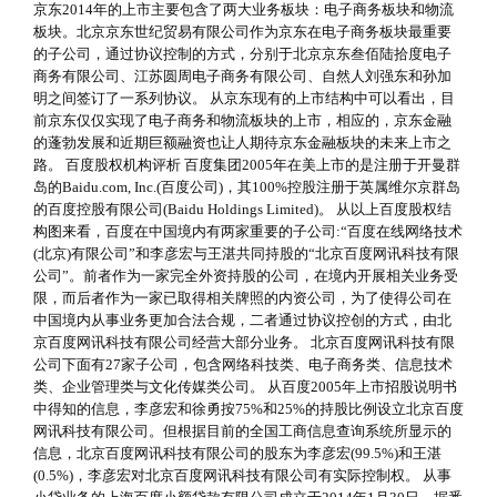
京东2014年的上市主要包含了两大业务板块：电子商务板块和物流
板块。北京京东世纪贸易有限公司作为京东在电子商务板块最重要
的子公司，通过协议控制的方式，分别于北京京东叁佰陆拾度电子
商务有限公司、江苏圆周电子商务有限公司、自然人刘强东和孙加
明之间签订了一系列协议。 从京东现有的上市结构中可以看出，目
前京东仅仅实现了电子商务和物流板块的上市，相应的，京东金融
的蓬勃发展和近期巨额融资也让人期待京东金融板块的未来上市之
路。 百度股权机构评析 百度集团2005年在美上市的是注册于开曼群
岛的Baidu.com, Inc.(百度公司)，其100%控股注册于英属维尔京群岛
的百度控股有限公司(Baidu Holdings Limited)。 从以上百度股权结
构图来看，百度在中国境内有两家重要的子公司:“百度在线网络技术
(北京)有限公司”和李彦宏与王湛共同持股的“北京百度网讯科技有限
公司”。前者作为一家完全外资持股的公司，在境内开展相关业务受
限，而后者作为一家已取得相关牌照的内资公司，为了使得公司在
中国境内从事业务更加合法合规，二者通过协议控创的方式，由北
京百度网讯科技有限公司经营大部分业务。 北京百度网讯科技有限
公司下面有27家子公司，包含网络科技类、电子商务类、信息技术
类、企业管理类与文化传媒类公司。 从百度2005年上市招股说明书
中得知的信息，李彦宏和徐勇按75%和25%的持股比例设立北京百度
网讯科技有限公司。但根据目前的全国工商信息查询系统所显示的
信息，北京百度网讯科技有限公司的股东为李彦宏(99.5%)和王湛
(0.5%)，李彦宏对北京百度网讯科技有限公司有实际控制权。 从事