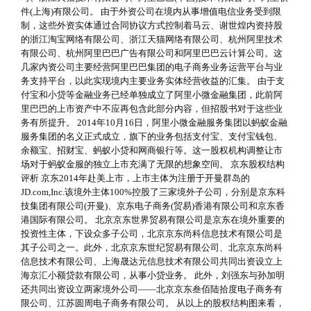
件(上海)有限公司。 由于外资公司在境内从事增值电信业务受到限
制，这些外资实体通过合同协议方式控制着马云、谢世煌内资持股
的浙江淘宝网络有限公司、浙江天猫网络有限公司、杭州阿里技术
有限公司、杭州阿里巴巴广告有限公司和阿里巴巴云计算公司。这
几家内资公司主要经营阿里巴巴集团的电子商务业务运营平台与业
务支持平台，以此实现境内主要业务实体经营收益的汇集。 由于支
付宝和小贷等金融业务已经单独成立了阿里小微金融集团，此前阿
里巴巴的上市资产中不应再包含此部分内容，但招股书对于这些业
务有所提升。 2014年10月16日，阿里小微金融服务集团以蚂蚁金融
服务集团的名义正式成立，旗下的业务包括支付宝、支付宝钱包、
余额宝、招财宝、蚂蚁小贷和网商银行等。这一股权机构调整让市
场对于蚂蚁金服的独立上市充满了无限的想象空间。 京东股权结构
评析 京东2014年赴美上市，上市主体为注册于开曼群岛的
JD.com,Inc.该境外主体100%控股了三家境外子公司，分别是京东科
技集团有限公司(开曼)、京东电子商务(贸易)香港有限公司和京东香
港国际有限公司。 北京京东世界贸易有限公司是京东在境外重要的
投资性主体，下设众多子公司，北京京东尚科信息技术有限公司是
其子公司之一。此外，北京京东世纪贸易有限公司、北京京东尚科
信息技术有限公司、上海晟达元信息技术有限公司共同出资设立上
海京汇小额贷款有限公司，从事小贷业务。 此外，刘强东与孙加明
还共同出资设立两家境外公司——北京京东叁佰陆拾度电子商务有
限公司、江苏圆周电子商务有限公司。 从以上的股权结构图来看，