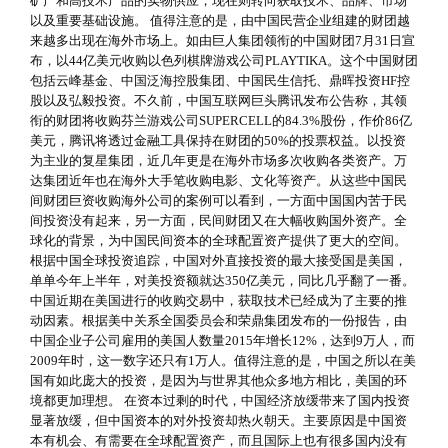
矿产和高技术产品的实物供应，现在则转向获取技术、品牌、市场
以及重要基础设施。 值得注意的是，由中国民营企业组建的财团越
来越多出现在海外市场上。如由巨人集团领衔的中国财团7月31日宣
布，以44亿美元收购以色列棋牌游戏公司PLAYTIKA。这个中国财团
包括云峰基金、中国泛海控股集团、中国民生信托、鼎晖投资HF控
股以及弘毅投资。不久前，中国互联网巨头腾讯发布公告称，其领
衔的财团将收购芬兰游戏公司SUPERCELL的84.3%股份，作价86亿
美元，腾讯将透过金融工具保持在财团的50%的投票权益。以投资
为主业的复星集团，近几年更是在海外市场多次收购各类资产。万
达集团近年也在海外大手笔收购电影、文化等资产。从这些中国民
间财团巨资收购海外公司的案例可以看到，一方面中国国内苦于民
间投资没有起来，另一方面，民间财团又在大幅收购国外资产。全
球化的背景，为中国民间资本的全球配置资产提供了更大的空间。
根据中国全球投资追踪，中国对外直接投资的最大接受国是美国，
单单今年上半年，对美投资额就达350亿美元，同比几乎翻了一番。
中国近期在美国进行的收购交易中，获取技术已经成为了主要的推
动因素。根据美中关系全国委员会和荣鼎集团发布的一份报告，由
中国企业子公司雇用的美国人数量2015年增长12%，达到9万人，而
2009年时，这一数字还只有1万人。值得注意的是，中国之所以在美
国有如此庞大的投资，是因为与世界其他众多地方相比，美国的环
境都更加理想。 在资本过剩的时代，中国经济放缓带来了国内投资
显著放缓，但中国资本的对外投资却热火朝天。主要原因是中国资
本有机会、有需要在全球配置资产，而且国际上也有很多国内没有