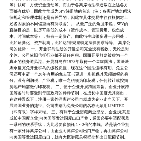
等）认可，方便资金流动等。而由于各离岸地法律通常在上述各方
面都有优势，因此常常成为SPV注册地的首选（注：各离岸地之间法
律规定和管理体制还是有差异的，因此在具体交易中往往根据对上
述各因素的不同偏重而有所取舍）。 从最广泛的角度来说，SPV的
直接目的是，以尽可能低的成本（运作成本、管理费用、税负成
本、时间成本等），持有一定资产。由此衍生出很多进一步用处，
比如证券化、资产剥离，比如达到/规避特定法律要求等等。 离岸公
司的优势： 一、开曼群岛注册的开曼公司完全没有税收，无论是对
个体、公司依旧信托行业都不征任何税。因而开曼群岛被称为一个
真正的税务避风港。开曼群岛在1978年取得一个皇家国法，国法法
则永世宽免开曼群岛的缴税负担，现在这个国法连续有用。免去公
司还可申请一个20年有用的免去证书更进一步担保其无须缴税的身
分。没有利润税、产业税，唯一之税项为印花税，任何转让或按揭
房地产均需缴付印花税。 二、便于企业开展跨国筹备。企业开展跨
国筹备时时要受到母国政府的种种节制，在成长中国度尤其突出，
在这种景况下，注册一家外洋离岸公司也就成为企业走向天下、开
展跨国业务的捷径。公司类别为免去公司的名称无须用LIMITED
（即有限）字样末端。 三、有利于企业潜藏商业壁垒。企业(尤其是
成长中国度企业)向美国等发达国度出口产物，通常必要申请配额及
一系列的联系手续，为此必要多损耗 1～2倍的本钱。若是该企业拥
有一家外洋离岸公司，由企业向离岸公司出口产物，再由离岸公司
向美国等发达国度出口，就有大概潜藏关税壁垒和出口配额节制。