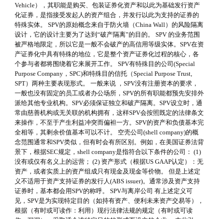
Vehicle），其职能是购买、包装证券化资产和以此为基础发行资产
化证券，是指接受发起人的资产组合，并发行以此为支持的证券的
特殊实体。 SPV的原始概念来自于防火墙（China Wall）的风险隔离
设计，它的设计主要为了达到“破产隔离”的目的。 SPV 的业务范围
被严格地限定，所以它是一般不会破产的高信用等级实体。SPV在资
产证券化中具有特殊的地位，它是整个资产证券化过程的核心，各
个参与者都将围绕着它来展开工作。 SPV有特殊目的公司(Special
Purpose Company，SPC)和特殊目的信托（Special Purpose Trust,
SPT）两种主要表现形式。 一般来说 ，SPV没有注册资本的要求，
一般也没有固定的员工或者办公场所，SPV的所有职能都预先安排外
派给其他专业机构。SPV必须保证独立和破产隔离。SPV设立时，通
常由慈善机构或无关联的机构拥有，这样SPV会按照既定的法律条文
来操作，不至于产生利益冲突而偏袒一方。SPV的资产和负债基本完
全相等，其剩余价值基本可以不计。 空壳公司(shell company)的概
念范围通常和SPV类似，但有时会有所区别。例如，在美国证券法背
景下，根据SEC规定，shell company是指符合以下条件的公司： (1)
没有或仅有名义上的运营； (2) 资产形式（根据US GAAP认定）：无
资产，或者实质上的资产组成只有现金及现金等价物。 但是上述定
义不适用于资产支持证券的发行人(ABS issuer)。通常涉及资产支持
证券时，基本都会用SPV的称呼。 SPV与离岸公司 有上述定义可
见，SPV是为实现特定目的（如持有资产、便利未来资产交易等），
根据（有时或可读作：利用）现行法律法规的规定（有时或可读