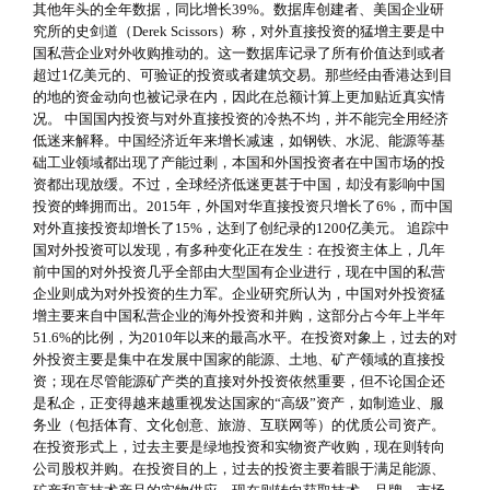
其他年头的全年数据，同比增长39%。数据库创建者、美国企业研
究所的史剑道（Derek Scissors）称，对外直接投资的猛增主要是中
国私营企业对外收购推动的。这一数据库记录了所有价值达到或者
超过1亿美元的、可验证的投资或者建筑交易。那些经由香港达到目
的地的资金动向也被记录在内，因此在总额计算上更加贴近真实情
况。 中国国内投资与对外直接投资的冷热不均，并不能完全用经济
低迷来解释。中国经济近年来增长减速，如钢铁、水泥、能源等基
础工业领域都出现了产能过剩，本国和外国投资者在中国市场的投
资都出现放缓。不过，全球经济低迷更甚于中国，却没有影响中国
投资的蜂拥而出。2015年，外国对华直接投资只增长了6%，而中国
对外直接投资却增长了15%，达到了创纪录的1200亿美元。 追踪中
国对外投资可以发现，有多种变化正在发生：在投资主体上，几年
前中国的对外投资几乎全部由大型国有企业进行，现在中国的私营
企业则成为对外投资的生力军。企业研究所认为，中国对外投资猛
增主要来自中国私营企业的海外投资和并购，这部分占今年上半年
51.6%的比例，为2010年以来的最高水平。在投资对象上，过去的对
外投资主要是集中在发展中国家的能源、土地、矿产领域的直接投
资；现在尽管能源矿产类的直接对外投资依然重要，但不论国企还
是私企，正变得越来越重视发达国家的“高级”资产，如制造业、服
务业（包括体育、文化创意、旅游、互联网等）的优质公司资产。
在投资形式上，过去主要是绿地投资和实物资产收购，现在则转向
公司股权并购。在投资目的上，过去的投资主要着眼于满足能源、