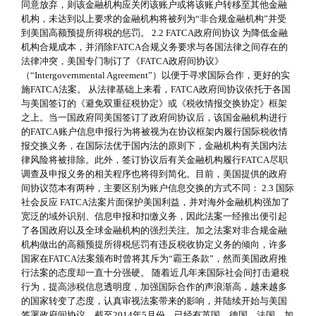
同意放弃，则该金融机构应关闭该账户或将该账户转移至其他金融
机构，未达到以上要求的金融机构将被列为“非合规金融机构”并受
到美国高额预提所得税的惩罚。 2.2 FATCA政府间协议 为降低金融
机构合规成本，并消除FATCA合规义务要求与各国法律之间存在的
法律冲突，美国专门制订了《FATCA政府间协议》
（“Intergovernmental Agreement”）以便于寻求国际合作，更好的实
施FATCA法案。 从法律基础上来看，FATCA政府间协议依托于各国
与美国签订的《避免双重征税协定》或《税收情报交换协定》框架
之上。当一国政府同美国签订了政府间协议后，该国金融机构进行
的FATCA账户信息申报行为将被视为在协议框架内履行国际税收情
报交换义务，在国际法优于国内法的原则下，金融机构有关国内法
律风险将被排除。此外，签订协议后有关金融机构履行FATCA尽职
调查及申报义务的相关程序也将得到简化。目前，美国提供的政府
间协议范本有两种，主要区别为账户信息交换的方式不同： 2.3 国际
社会反应 FATCA法案片面保护美国利益，并对海外金融机构强加了
宽泛的域外识别、信息申报和扣缴义务，因此法案一经推出便引起
了各国政府以及全球金融机构的强烈关注。加之法案对非合规金融
机构做出的高额预提所得税惩罚有违反税收协定义务的倾向，许多
国家在FATCA法案颁布时曾将其斥为“霸王条款”，然而美国政府推
行法案的态度却一直十分强硬。 随着近几年来国际社会间打击避税
行为，提高涉税信息透明度，加强国际合作的声浪渐高，越来越多
的国家转变了态度，认真审视法案带来的影响，并陆续开始与美国
签署政府间协议。截至2014年5月份，已经有英国、德国、法国、加