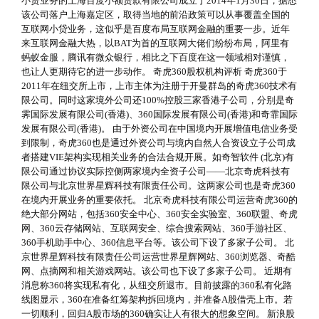
小贷业务的上海百度小额贷款有限公司成立于2014年1月30日，据悉
该公司落户上海嘉定区，取得当地的前沿政策可以从事覆盖全国的
互联网小贷业务，这似乎是百度布局互联网金融的重要一步。近年
来互联网金融大热，以BAT为首的互联网大佬们纷纷布局，阿里有
蚂蚁金服，腾讯有微众银行，相比之下百度在这一领域相对谨慎，
也让人更期待它的进一步动作。 奇虎360股权机构评析 奇虎360于
2011年在纽交所上市，上市主体为注册于开曼群岛的奇虎360技术有
限公司。同时这家境外公司还100%控股三家香港子公司，分别是奇
霁国际发展有限公司(香港)、360国际发展有限公司(香港)和奇霏国际
发展有限公司(香港)。 由于外资公司在中国境内开展增值电信业务受
到限制，奇虎360也是通过外资公司与境内自然人合资设立子公司成
者搭建VIE架构实现相关业务的合法合规开展。如奇智软件 (北京)有
限公司通过协议实际控侧两家境内全资子公司——北京奇虎科技有
限公司与北京世界星辉科技有限责任公司。这两家公司也是奇虎360
在境内开展业务的重要依托。 北京奇虎科技有限公司运营奇虎360的
绝大部分网站，包括360安全中心、360安全实验室、360联盟、奇虎
网、360云存储网站、互联网安全、综合搜索网站、360手游社区、
360手机助手中心、360信息平台等。该公司下设了多家子公司。 北
京世界星辉科技有限责任公司运营世界星辉网站、360浏览器、奇酷
网、点摘网和相关游戏网站。该公司也下设了多家子公司。 近期有
消息称360将实现私有化，从纽交所退市。目前披露的360私有化路
线图显示，360在准备红筹架构拆回境内，并准备A股借壳上市。若
一切顺利，回归A股市场的360确实让人有很大的想象空间。 新浪股