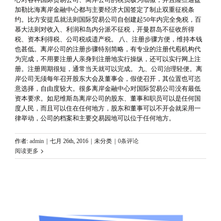
加勒比海离岸金融中心都与主要经济大国签定了制止双重征税条
约。比方安提瓜就法则国际贸易公司自创建起50年内完全免税，百
慕大法则对收入、利润和岛内分派不征税，开曼群岛不征收所得
税、资本利得税、公司税或遗产税。 八、注册步骤方便，维持本钱
也甚低。离岸公司的注册步骤特别简略，有专业的注册代庖机构代
为完成，不用要注册人亲身到注册地实行操纵，还可以实行网上注
册。注册周期很短，通常当天就可以完成。 九、公司治理轻便。离
岸公司无须每年召开股东大会及董事会，假使召开，其位置也可恣
意选择，自由度较大。很多离岸金融中心对国际贸易公司没有最低
资本要求。如尼维斯岛离岸公司的股东、董事和职员可以是任何国
度人民，而且可以住在任何地方，股东和董事可以不开会就采用一
律举动，公司的档案和主要交易园地可以位于任何地方。
作者:
admin
|
七月 26th, 2016
|
未分类
|
0条评论
阅读更多