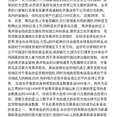
策的巨大优势,从而使开曼群岛成为全世界公司注册的选择地。 全世
界的25家银行及著名富豪李嘉诚都在开曼设有子公司或分支机构。
岛内的金融业、信托业总资产已超过2500亿美元。 近期,阿里、京
东、百度、腾讯赴美上市备受瞩目,它们有很多共同的属性,同样是互
联网企业,同样赴美上市,同样是在开曼群岛注册。 离岸基金的定义
离岸基金指的是注册在所在国之外的基金,通常设立在开曼群岛、毛
里求斯或英属维尔京群岛等离岸司法管辖区。在经济全球化的当今
世界,资金在全球流动,大型ﻪ的PE机构往往会接受全球各处的资金,但
各国对于外国投资者的管理规定又千差万别。这些司法管辖区对专
注于中国进行投资的基金来说,很具吸引力,因为它们通常允许来自不
同国家的投资人参与投资,而不受美国或中国法律法规的管制。 标准
化的离岸基金架构 离岸基金的注册地通常为英属维尔京群岛、开曼
群岛及百慕大等离岸群岛。基金选择在这些地区成立,通常是因为这
些地区对于基金的监管相对较松,同时当地政府豁免该基金来自于非
当地收入的税收,此外,有的地方还准许基金成立后可向全球公开发
售。 目前在开曼群岛各种类型的基金数量多达6000多只。而作为后
起之秀的BVI自1998年开放离岸基金市场以来,已注册的受监管的基
金数量达到3400多只。目前百慕大也有1600多只注册的集合投资计
划。需要注意的是,以上数字并不包括庞大的依照当地法律可以享受
监管豁免的基金数量。可见在离岸群岛注册基金已经成为众多基金
的首选之一。 离岸基金的司法形态 合伙型中的有限合伙制作为私募
股权基金的组织形式最为流行,美国80%以上的私募股权基金都采取