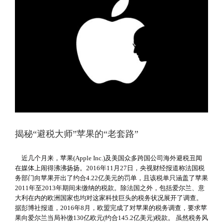
揭秘“避税大师”苹果的“老套路”
近几个月来，苹果(Apple Inc.)及美国众多跨国公司海外避税丑闻
在媒体上闹得沸沸扬扬。2016年11月27日，央视财经报道称法国税
务部门向苹果开出了约合4.22亿美元的罚单，且该税单只涵盖了苹果
2011年至2013年期间未缴纳的税款。除法国之外，包括爱尔兰、意
大利在内的欧洲国家也均对这家科技巨头的税务状况展开了调查。
据彭博社报道，2016年8月，欧盟完成了对苹果的税务调查，要求苹
果向爱尔兰当局补缴130亿欧元(约合145.2亿美元)税款。 虽然税务风