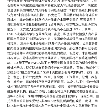
行合规义务的海外金融机构会被认定为“非合规海外金融机构”，在
合理时间内未披露信息的账户将被认定为“拒绝合作账户”，未披露
信息说明美国纳税人对其持有比例是否超过10%的非金融机构 将被
认定为“未合规非金融机构”。 作为惩罚，美国将对所有非合规的金
融机构、非金融机构以及拒绝合作账户来源于美国的“可预提所得”
按照30%税率征收预提所得税（通常来说，在签有双边税收协定的
情况下，该类收入的预提所得税率最高不会超过10%）。其中，
FATCA法案最有争议也最为关键一点是，即使这些被扣缴人所在居
民国与美国签订有双边税收协定，美国仍会对其适用30%的预提所
得税率。 对未合规非金融机构以及拒绝合作账户来说，如果其最终
能向美国国税局披露相应信息并述明其身份，那么其仍将可以享受
协定待遇并申请退回此前被额外预提的税款。但是对于非合规金融
机构来说，除非其最终达到合规要求，否则美国将不会退还相应税
款。 1.3 绕不开的FATCA法案 对于同美国有业务关系的所有中国金
融机构来说，FACTA法案将是绕不开的一道难题。 首先，法案中“可
预提所得”概念基本涵盖了来源于美国的所有形式的所得，包括：股
息、利息、特许权使用费、租金、保险费、工资薪金、报酬、养老
金、补偿金、赔偿金以及财产处置所得 等。其次，法案中“海外金融
机构”概念涵盖了几乎所有从事储蓄、保险、资产托管以及投资等金
融业务的机构。截至2013底，我国合格境内机构投资者投资额度已
达842亿美元，而届时中国与美国有业务往来的银行、保险公司、信
托及基金公司都将受到法案30%扣缴预提所得税的威胁。 此外，为
防止非合规海外金融机构利用合规海外金融机构作为跳板绕过直接