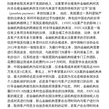
扣缴来收取其来源于美国的收入，法案要求合规海外金融机构对其
向非合规金融机构所支付的与来源于美国所得相关的“过手”款项
（passthru payment）承担扣缴义务 。 由此，美国通过一系列逻辑严
密的法律条文 和环环相连的过手扣缴机制，将包括中国在内的全球
金融机构都绑上了美国反避税的战车。 2.FATCA法案产生的影响 2.1
金融机构面临的两难处境 对全球金融机构来说，FATCA法案是一项
仅有义务而没有权利的法律。 法案合规工作涉及税收、法律、技术
及客户关系等多方面事项，金融机构若遵从法案要求的尽职调查、
信息申报及扣缴义务需付出巨大的合规成本。据中国银行业协会在
2012年发布的一项报告显示，为履行申报义务，国内金融机构需要
进行系统改造，组织培训、与政府部门沟通等一系列准备工作。据
初步估计，仅系统改造一项就需国内金融机构组建专门工作团队，
花费巨额运营成本且耗费约18-24个月时间。而据普华永道此前预
测，中国金融机构为应对该法案，仅准备期成本就将可能高达3000
万美元至1亿美元。 事实上，对于希望遵从FATCA法案的金融机构来
说，最大的障碍还是法律冲突问题，这是因为无论是根据各国涉及
个人隐私保护的法律，还是基于银行与客户之间所签订的合同，银
行等金融机构都无权向美国政府泄露客户信息。同时，金融机构在
履行FATCA扣缴义务时也会面临潜在的法律风险。对此，FATCA法
案的规定是，若金融机构所在国法律禁止该机构提供美国纳税人信
息或对其进行扣缴，那么金融机构需要在合理时间内与客户进行沟
通，取得客户同意主动放弃相关权利的证明，若客户在合理时间未