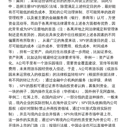
作：漏洞），采取适合该特定目的的形式而设立的企业。 由此引
申，选择注册SPV的地区/法域，除需满足上述特定目的外，最好能
有尽可能低的税负成本、宽松的公司治理体制、尽可能简单的政府
管理程序，以及被主要的金融服务商（银行、券商等）认可，方便
资金流动等。而由于各离岸地法律通常在上述各方面都有优势，因
此常常成为SPV注册地的首选（注：各离岸地之间法律规定和管理体
制还是有差异的，因此在具体交易中往往根据对上述各因素的不同
偏重而有所取舍）。 从最广泛的角度来说，SPV的直接目的是，以
尽可能低的成本（运作成本、管理费用、税负成本、时间成本
等），持有一定资产。由此衍生出很多进一步用处，比如证券化、
资产剥离，比如达到/规避特定法律要求等等。 举例一：资产证券
化。A公司手里有一个游乐园项目，需要资金覆盖建设、宣传等前期
费用，未来用游乐园经营收入偿还。于是，A公司将游乐园（或游乐
园未来运营收入的收益权）的法律权益转给SPV（根据所依据法律，
有不同的转让方式）；通过金融中介机构的服务（如评级、承销
等），SPV的股权可通过证券市场由投资者认购，募集到资金。 这
一块的例子，国内操作见欢乐谷（华侨城A），国外例子见阿森纳。
举例二：红筹上市。在国内说SPV，一部分指的是这种操作。一般来
说，境内企业的实际控制人在海外设立SPV；SPV回头收购境内公司
股权（或针对限制/禁止外商投资领域，通过VIE形式取得实际控
制），并且与境内企业合并报表；SPV向境外证券市场申请上市。
这一操作的实质是，通过SPV将境内公司的性质变更为外资公司，打
开境外上市的门路（注：按现行法规，中国企业也可以直接申请境