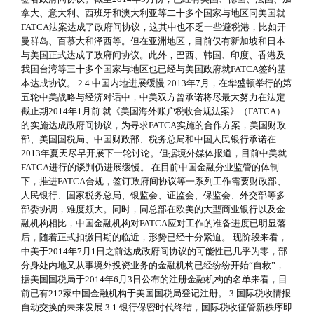
拿大、意大利、西班牙和澳大利亚等二十多个国家与地区同美国就
FATCA法案达成了政府间协议，这其中也不乏一些避税港，比如开
曼群岛、百慕大和泽西等。但在亚洲地区，目前仅有新加坡和日本
与美国正式达成了政府间协议。此外，巴西、韩国、印度、香港及
我国台湾等三十多个国家与地区也已经与美国政府就FATCA签约基
本达成协议。 2.4 中国内地进展缓慢 2013年7月，在华盛顿举行的第
五轮中美战略与经济对话中，中美双方曾承诺将尽最大努力在法定
截止期2014年1月前 就《美国海外账户税收合规法案》（FATCA）
的实施达成政府间协议，为寻求FATCA实施的合作方案，美国财政
部、美国国税局、中国财政部、税务总局和中国人民银行承诺在
2013年夏天尽早开展下一轮讨论。但据境外媒体报道，目前中美就
FATCA进行的谈判仍进展缓慢。 在目前中国金融分业监管的体制
下，推进FATCA合规，签订政府间协议等一系列工作需要财政部、
人民银行、国家税务总局、银监会、证监会、保监会、外交部等多
部委协调，难度颇大。同时，同总部在欧美的大型商业银行以及金
融机构相比，中国金融机构对FATCA应对工作的准备进度已明显落
后，随着正式扣缴日期的临近，形势已经十分紧迫。 现阶段来看，
中美于2014年7月1日之前达成政府间协议的可能性已几乎为零，部
分身处内地又从事境外投资业务的金融机构已经纷纷开始“自救”，
据美国国税局于2014年6月3日公布的注册金融机构的名单来看，目
前已有212家中国金融机构于美国国税局登记注册。 3.国际税收情报
自动交换的未来发展 3.1 银行保密时代终结，国际税收征管新秩序即